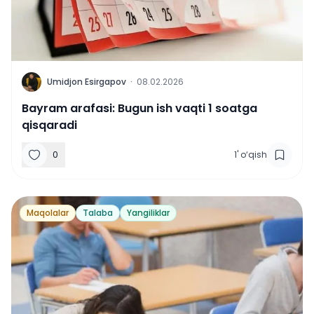
U
Umidjon Esirgapov
·
08.02.2026
Bayram arafasi: Bugun ish vaqti 1 soatga
qisqaradi
0
1
'
o‘qish
Maqolalar
Talaba
Yangiliklar