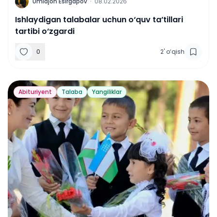
U
Umidjon Esirgapov
·
08.02.2026
Ishlaydigan talabalar uchun o‘quv ta’tillari
tartibi o‘zgardi
0
2
'
o‘qish
Abituriyent
Talaba
Yangiliklar