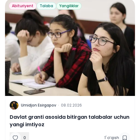
Abituriyent
Talaba
Yangiliklar
U
Umidjon Esirgapov
·
08.02.2026
Davlat granti asosida bitirgan talabalar uchun
yangi imtiyoz
0
1
'
o‘qish