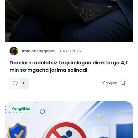
U
Umidjon Esirgapov
·
04.08.2026
Darslarni adolatsiz taqsimlagan direktorga 4,1
mln so‘mgacha jarima solinadi
0
2
'
o‘qish
Yangiliklar