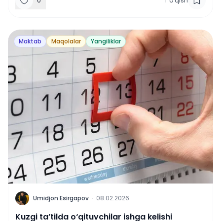
0
1
'
o‘qish
Maktab
Maqolalar
Yangiliklar
U
Umidjon Esirgapov
·
08.02.2026
Kuzgi ta’tilda o‘qituvchilar ishga kelishi