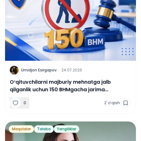
U
Umidjon Esirgapov
·
24.07.2026
Oʻqituvchilarni majburiy mehnatga jalb
qilganlik uchun 150 BHMgacha jarima
qoʻllaniladi
0
2
'
o‘qish
Maqolalar
Talaba
Yangiliklar