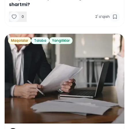
shartmi?
0
2
'
o‘qish
Maqolalar
Talaba
Yangiliklar