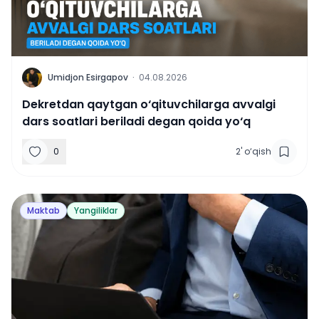
U
Umidjon Esirgapov
·
04.08.2026
Dekretdan qaytgan o‘qituvchilarga avvalgi
dars soatlari beriladi degan qoida yo‘q
0
2
'
o‘qish
Maktab
Yangiliklar