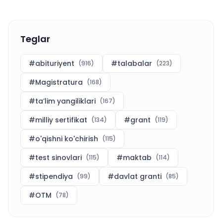
Teglar
#
abituriyent
#
talabalar
(
916
)
(
223
)
#
Magistratura
(
168
)
#
ta’lim yangiliklari
(
167
)
#
milliy sertifikat
#
grant
(
134
)
(
119
)
#
o'qishni ko'chirish
(
115
)
#
test sinovlari
#
maktab
(
115
)
(
114
)
#
stipendiya
#
davlat granti
(
99
)
(
85
)
#
OTM
(
78
)