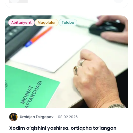
Abituriyent
Maqolalar
Talaba
U
Umidjon Esirgapov
·
08.02.2026
Xodim o‘qishini yashirsa, ortiqcha to‘langan