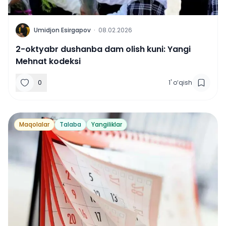
U
Umidjon Esirgapov
·
08.02.2026
2-oktyabr dushanba dam olish kuni: Yangi
Mehnat kodeksi
0
1
'
o‘qish
Maqolalar
Talaba
Yangiliklar