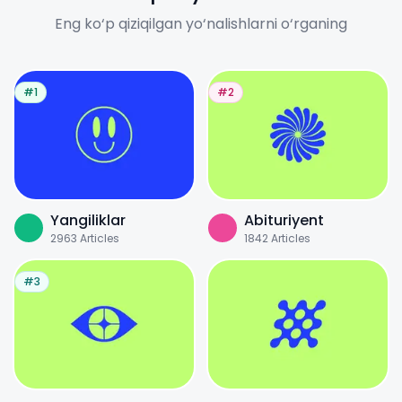
Eng ko‘p qiziqilgan yo‘nalishlarni o‘rganing
#1
#2
Yangiliklar
Abituriyent
2963
Articles
1842
Articles
#3