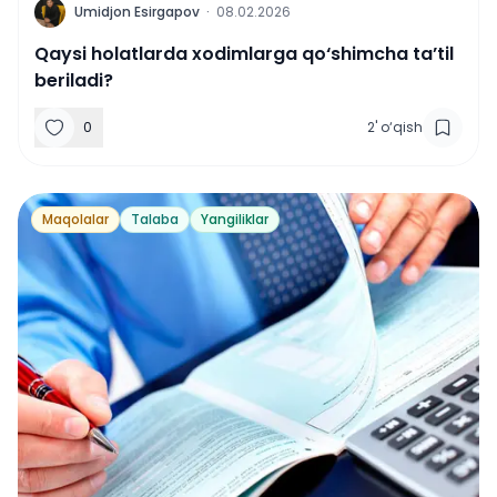
U
Umidjon Esirgapov
·
08.02.2026
Qaysi holatlarda xodimlarga qo‘shimcha ta’til
beriladi?
0
2
'
o‘qish
Maqolalar
Talaba
Yangiliklar