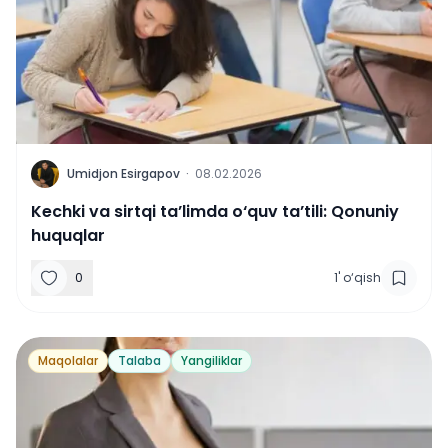
U
Umidjon Esirgapov
·
08.02.2026
Kechki va sirtqi ta’limda o‘quv ta’tili: Qonuniy
huquqlar
0
1
'
o‘qish
Maqolalar
Talaba
Yangiliklar