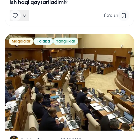
ish haqi qaytariladimi?
0
1
'
o‘qish
Maqolalar
Talaba
Yangiliklar