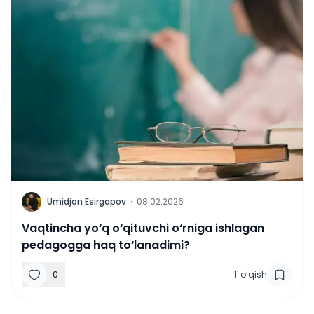
U
Umidjon Esirgapov
·
08.02.2026
Vaqtincha yo‘q o‘qituvchi o‘rniga ishlagan
pedagogga haq to‘lanadimi?
0
1
'
o‘qish