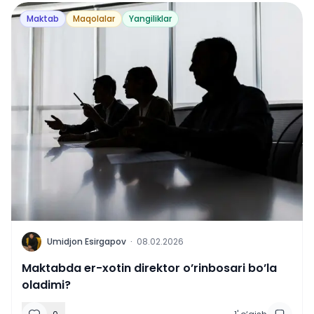
Maktab
Maqolalar
Yangiliklar
U
Umidjon Esirgapov
·
08.02.2026
Maktabda er-xotin direktor o’rinbosari bo’la
oladimi?