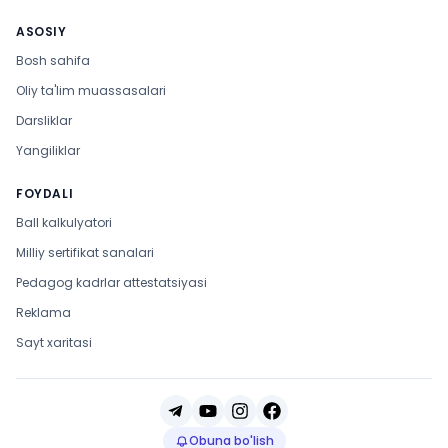
ASOSIY
Bosh sahifa
Oliy ta'lim muassasalari
Darsliklar
Yangiliklar
FOYDALI
Ball kalkulyatori
Milliy sertifikat sanalari
Pedagog kadrlar attestatsiyasi
Reklama
Sayt xaritasi
Obuna bo'lish