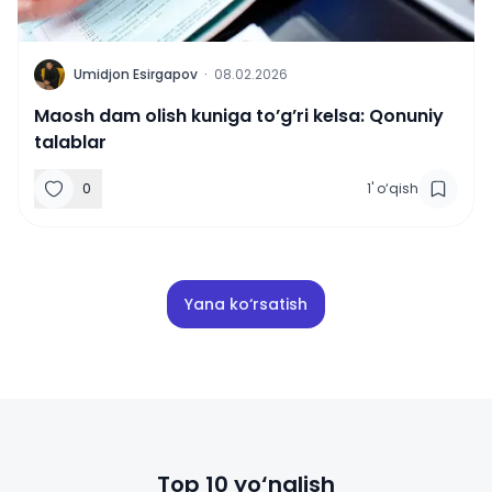
U
Umidjon Esirgapov
·
08.02.2026
Maosh dam olish kuniga to’g’ri kelsa: Qonuniy
talablar
0
1
'
o‘qish
Yana ko‘rsatish
Top 10 yo‘nalish