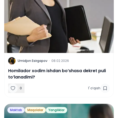
U
Umidjon Esirgapov
·
08.02.2026
Homilador xodim ishdan bo’shasa dekret puli
to’lanadimi?
0
1
'
o‘qish
Maktab
Maqolalar
Yangiliklar