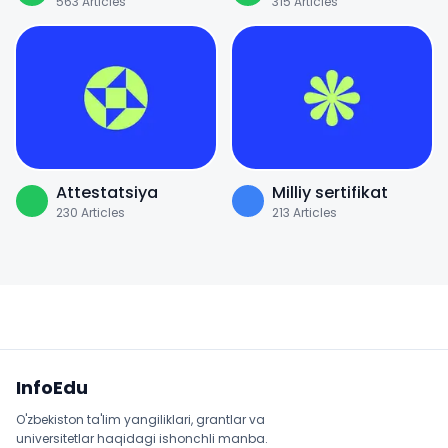
563
Articles
315
Articles
Attestatsiya
Milliy sertifikat
230
Articles
213
Articles
Sayt xaritasi
InfoEdu
O'zbekiston ta'lim yangiliklari, grantlar va
universitetlar haqidagi ishonchli manba.