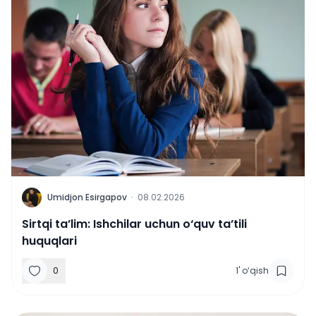
U
Umidjon Esirgapov
·
08.02.2026
Sirtqi taʼlim: Ishchilar uchun o‘quv taʼtili
huquqlari
0
1
'
o‘qish