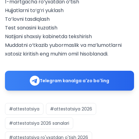
1-martgacha ro‘yxatdan o‘tish
Hujjatlarni to‘g‘ri yuklash
To‘lovni tasdiqlash
Test sanasini kuzatish
Natijani shaxsiy kabinetda tekshirish
Muddatni o‘tkazib yubormaslik va ma’lumotlarni
xatosiz kiritish eng muhim omil hisoblanadi.
Telegram kanalga a'zo bo'ling
#attestatsiya
#attestatsiya 2026
#attestatsiya 2026 sanalari
#attestatsiya ro'yxatdan o'tish 2026