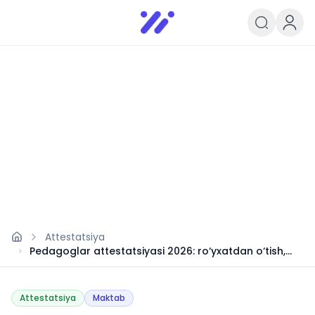
Infoedu
Ta&#039;lim xabarlari va yangili
Attestatsiya
Pedagoglar attestatsiyasi 2026: ro‘yxatdan o‘tish,
hujjat topshirish, test, to‘lov va natijalar
Attestatsiya
Maktab