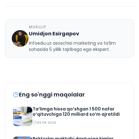
MUALLIF
Umidjon Esirgapov
U
Infoedu.uz asoschisi marketing va ta’lim
sohasida 5 yillik tajribaga ega ekspert.
Eng so'nggi maqolalar
Ta’limga hissa qo’shgan 1 500 nafar
o’qituvchiga 120 milliard so’m ajratildi
09.08.2026
Rektorlar maktabi dasturiga kimlar