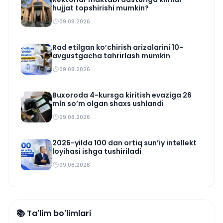
hujjat topshirishi mumkin?
09.08.2026
Rad etilgan ko’chirish arizalarini 10-
avgustgacha tahrirlash mumkin
09.08.2026
Buxoroda 4-kursga kiritish evaziga 26
mln so’m olgan shaxs ushlandi
09.08.2026
2026-yilda 100 dan ortiq sun’iy intellekt
loyihasi ishga tushiriladi
09.08.2026
📚 Ta'lim bo'limlari