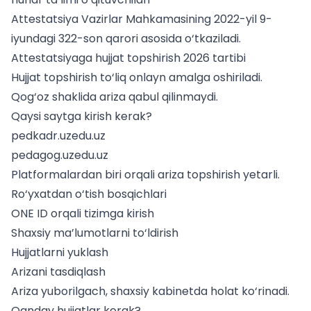
Attestatsiya
Vazirlar Mahkamasining 2022-yil 9-
iyundagi 322-son qarori
asosida o‘tkaziladi.
Attestatsiyaga hujjat topshirish 2026 tartibi
Hujjat topshirish
to‘liq onlayn amalga oshiriladi.
Qog‘oz shaklida ariza qabul qilinmaydi.
Qaysi saytga kirish kerak?
pedkadr.uzedu.uz
pedagog.uzedu.uz
Platformalardan biri orqali ariza topshirish yetarli.
Ro‘yxatdan o‘tish bosqichlari
ONE ID
orqali tizimga kirish
Shaxsiy ma’lumotlarni to‘ldirish
Hujjatlarni yuklash
Arizani tasdiqlash
Ariza yuborilgach, shaxsiy kabinetda holat ko‘rinadi.
Qanday hujjatlar kerak?