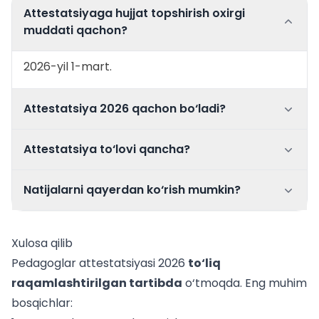
Attestatsiyaga hujjat topshirish oxirgi
muddati qachon?
2026-yil 1-mart.
Attestatsiya 2026 qachon bo‘ladi?
Attestatsiya to‘lovi qancha?
Natijalarni qayerdan ko‘rish mumkin?
Xulosa qilib
Pedagoglar attestatsiyasi 2026
to‘liq
raqamlashtirilgan tartibda
o‘tmoqda. Eng muhim
bosqichlar: