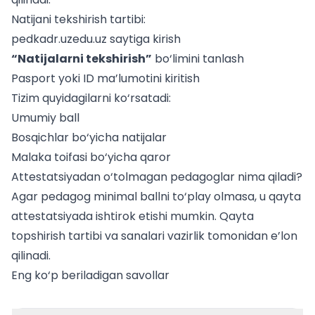
Natijani tekshirish tartibi:
pedkadr.uzedu.uz
saytiga kirish
“Natijalarni tekshirish”
bo‘limini tanlash
Pasport yoki ID ma’lumotini kiritish
Tizim quyidagilarni ko‘rsatadi:
Umumiy ball
Bosqichlar bo‘yicha natijalar
Malaka toifasi bo‘yicha qaror
Attestatsiyadan o‘tolmagan pedagoglar nima qiladi?
Agar pedagog minimal ballni to‘play olmasa, u qayta
attestatsiyada ishtirok etishi mumkin. Qayta
topshirish tartibi va sanalari vazirlik tomonidan e’lon
qilinadi.
Eng ko‘p beriladigan savollar