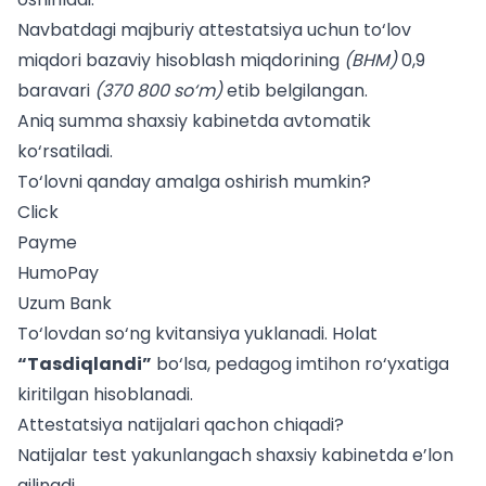
Navbatdagi majburiy attestatsiya uchun to‘lov
miqdori bazaviy hisoblash miqdorining
(BHM)
0,9
baravari
(370 800 so‘m)
etib
belgilangan.
Aniq summa shaxsiy kabinetda avtomatik
ko‘rsatiladi.
To‘lovni qanday amalga oshirish mumkin?
Click
Payme
HumoPay
Uzum Bank
To‘lovdan so‘ng kvitansiya yuklanadi. Holat
“Tasdiqlandi”
bo‘lsa, pedagog imtihon ro‘yxatiga
kiritilgan hisoblanadi.
Attestatsiya natijalari qachon chiqadi?
Natijalar test yakunlangach shaxsiy kabinetda e’lon
qilinadi.