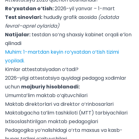
Ro‘yxatdan o‘tish:
2026-yil yanvar – 1-mart
Test sinovlari:
hududiy grafik asosida
(odatda
fevral–aprel oylarida)
Natijalar:
testdan so‘ng shaxsiy kabinet orqali e’lon
qilinadi
Muhim: 1-martdan keyin ro‘yxatdan o‘tish tizimi
yopiladi.
Kimlar attestatsiyadan o‘tadi?
2026-yilgi attestatsiya quyidagi pedagog xodimlar
uchun
majburiy hisoblanadi:
Umumta’lim maktab o‘qituvchilari
Maktab direktorlari va direktor o‘rinbosarlari
Maktabgacha ta’lim tashkiloti (MTT) tarbiyachilari
Ixtisoslashtirilgan maktab pedagoglari
Pedagogika yo‘nalishidagi o‘rta maxsus va kasb-
hunar ta’limi o‘qituvchilari