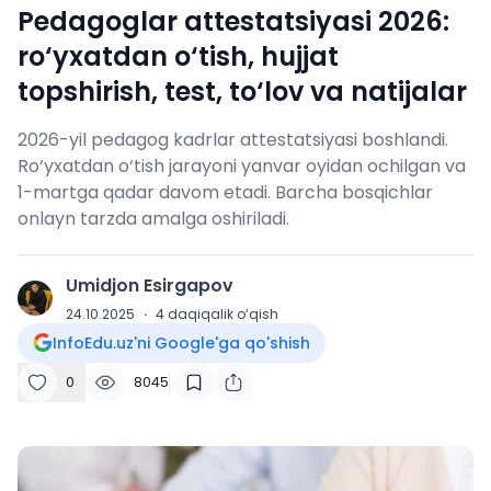
Pedagoglar attestatsiyasi 2026:
ro‘yxatdan o‘tish, hujjat
topshirish, test, to‘lov va natijalar
2026-yil pedagog kadrlar attestatsiyasi boshlandi.
Ro‘yxatdan o‘tish jarayoni yanvar oyidan ochilgan va
1-martga qadar davom etadi. Barcha bosqichlar
onlayn tarzda amalga oshiriladi.
Umidjon Esirgapov
U
24.10.2025
·
4
daqiqalik o‘qish
InfoEdu.uz'ni Google'ga qo'shish
0
8045