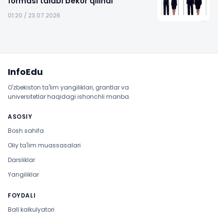
formasi talabi bekor qilindi
01:20 / 23.07.2026
Sayt xaritasi
InfoEdu
O'zbekiston ta'lim yangiliklari, grantlar va
universitetlar haqidagi ishonchli manba.
ASOSIY
Bosh sahifa
Oliy ta'lim muassasalari
Darsliklar
Yangiliklar
FOYDALI
Ball kalkulyatori