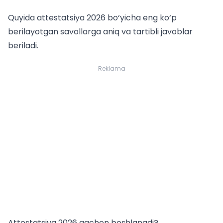
Quyida attestatsiya 2026 bo‘yicha eng ko‘p
berilayotgan savollarga aniq va tartibli javoblar
beriladi.
Reklama
Attestatsiya 2026 qachon boshlanadi?