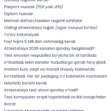
Pasport nusxasi
(PDF yoki JPG)
Diplom nusxasi
Mehnat daftarchasidan tegishli sahifalar
Oldingi attestatsiya hujjati
(agar mavjud bo‘lsa)
To‘lov kvitansiyasi
Fayl hajmi 5 MB dan oshmasligi kerak.
Attestatsiya 2026 sanalari qanday belgilanadi?
Test sinovlari respublika bo‘yicha bir xil tartibda
o‘tkaziladi, lekin sanalar hududlarga qarab farq qiladi.
Imtihon kuni, vaqti va manzili shaxsiy kabinetda
ko‘rsatiladi. Har bir pedagog o‘z kabinetini muntazam
tekshirib borishi kerak.
Attestatsiya test sinovi qanday o‘tadi?
Test kompyuter orqali topshiriladi va ikki bosqichdan
iborat.
1-bosqich: Mutaxassislik va kasbiy bilimlar