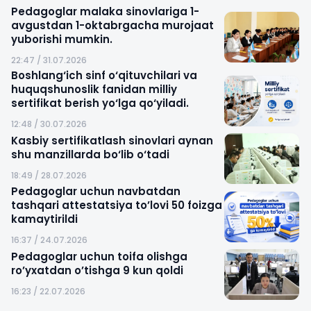
Pedagoglar malaka sinovlariga 1-
avgustdan 1-oktabrgacha murojaat
yuborishi mumkin.
22:47 / 31.07.2026
Boshlang‘ich sinf o‘qituvchilari va
huquqshunoslik fanidan milliy
sertifikat berish yo‘lga qo‘yiladi.
12:48 / 30.07.2026
Kasbiy sertifikatlash sinovlari aynan
shu manzillarda bo‘lib o‘tadi
18:49 / 28.07.2026
Pedagoglar uchun navbatdan
tashqari attestatsiya to’lovi 50 foizga
kamaytirildi
16:37 / 24.07.2026
Pedagoglar uchun toifa olishga
ro’yxatdan o’tishga 9 kun qoldi
16:23 / 22.07.2026