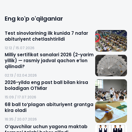
Eng ko'p o'qilganlar
Test sinovlarining ilk kunida 7 nafar
abituriyent chetlashtirildi
12:12 / 15.07.2026
Milliy sertifikat sanalari 2026 (2-yarim
yillik) — rasmiy jadval qachon e’lon
qilinadi?
02:13 / 02.04.2026
2026-yilda eng past ball bilan kirsa
boladigan OTMlar
15:09 / 17.07.2026
68 ball to’plagan abituriyent grantga
kira oladi
16:35 / 20.07.2026
O’quvchilar uchun yagona maktab