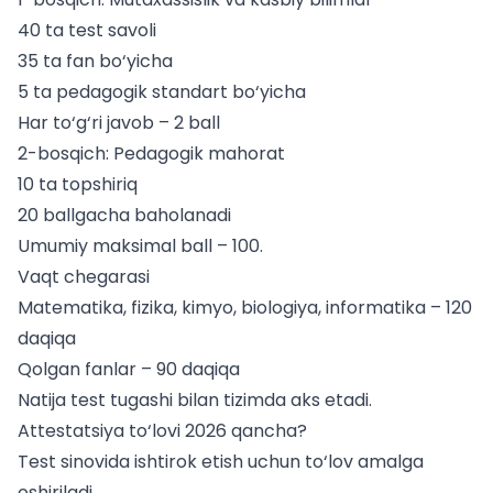
40 ta test savoli
35 ta fan bo‘yicha
5 ta pedagogik standart bo‘yicha
Har to‘g‘ri javob – 2 ball
2-bosqich: Pedagogik mahorat
10 ta topshiriq
20 ballgacha baholanadi
Umumiy maksimal ball – 100.
Vaqt chegarasi
Matematika, fizika, kimyo, biologiya, informatika – 120
daqiqa
Qolgan fanlar – 90 daqiqa
Natija test tugashi bilan tizimda aks etadi.
Attestatsiya to‘lovi 2026 qancha?
Test sinovida ishtirok etish uchun to‘lov amalga
oshiriladi.