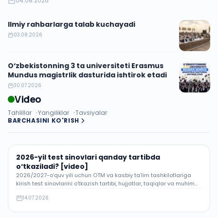
04.08.2026
cheklov yo‘q.
Ilmiy rahbarlarga talab kuchayadi
03.08.2026
O‘zbekistonning 3 ta universiteti Erasmus
Mundus magistrlik dasturida ishtirok etadi
30.07.2026
Video
Tahlillar
Yangiliklar
Tavsiyalar
BARCHASINI KO'RISH
2026-yil test sinovlari qanday tartibda
o‘tkaziladi? [video]
2026/2027-o‘quv yili uchun OTM va kasbiy ta’lim tashkilotlariga
kirish test sinovlarini o‘tkazish tartibi, hujjatlar, taqiqlar va muhim
qoidalar.
14.07.2026