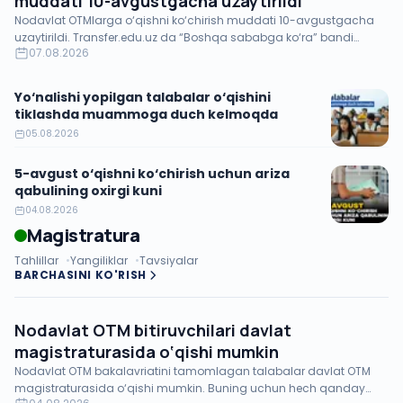
muddati 10-avgustgacha uzaytirildi
Nodavlat OTMlarga o‘qishni ko‘chirish muddati 10-avgustgacha
uzaytirildi. Transfer.edu.uz da “Boshqa sababga ko‘ra” bandi
07.08.2026
qo‘shildi.
Yo‘nalishi yopilgan talabalar o‘qishini
tiklashda muammoga duch kelmoqda
05.08.2026
5-avgust o‘qishni ko‘chirish uchun ariza
qabulining oxirgi kuni
04.08.2026
Magistratura
Tahlillar
Yangiliklar
Tavsiyalar
BARCHASINI KO'RISH
Nodavlat OTM bitiruvchilari davlat
magistraturasida o‘qishi mumkin
Nodavlat OTM bakalavriatini tamomlagan talabalar davlat OTM
magistraturasida o‘qishi mumkin. Buning uchun hech qanday