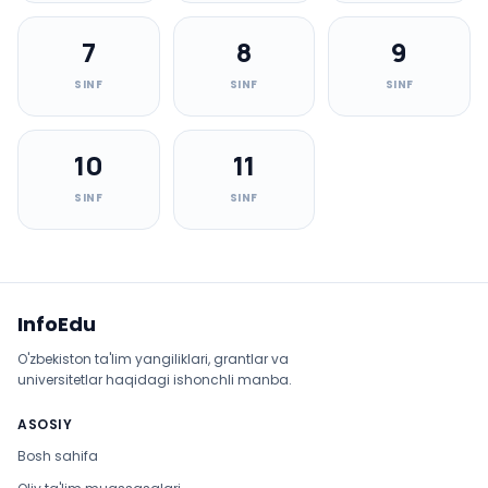
7
8
9
SINF
SINF
SINF
10
11
SINF
SINF
Sayt xaritasi
InfoEdu
O'zbekiston ta'lim yangiliklari, grantlar va
universitetlar haqidagi ishonchli manba.
ASOSIY
Bosh sahifa