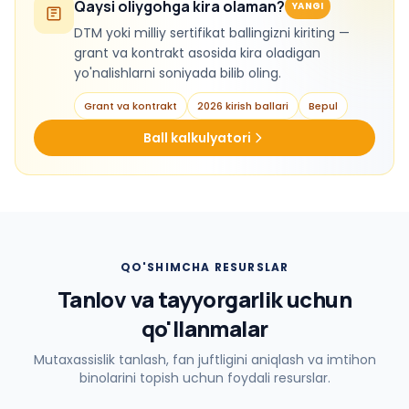
Qaysi oliygohga kira olaman?
YANGI
DTM yoki milliy sertifikat ballingizni kiriting —
grant va kontrakt asosida kira oladigan
yo'nalishlarni soniyada bilib oling.
Grant va kontrakt
2026 kirish ballari
Bepul
Ball kalkulyatori
QO'SHIMCHA RESURSLAR
Tanlov va tayyorgarlik uchun
qo'llanmalar
Mutaxassislik tanlash, fan juftligini aniqlash va imtihon
binolarini topish uchun foydali resurslar.