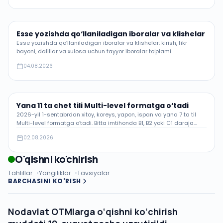
Esse yozishda qo‘llaniladigan iboralar va klishelar
Esse yozishda qo‘llaniladigan iboralar va klishelar: kirish, fikr
bayoni, dalillar va xulosa uchun tayyor iboralar to‘plami.
04.08.2026
Yana 11 ta chet tili Multi-level formatga o‘tadi
2026-yil 1-sentabrdan xitoy, koreys, yapon, ispan va yana 7 ta til
Multi-level formatga o‘tadi. Bitta imtihonda B1, B2 yoki C1 daraja
aniqlanadi.
02.08.2026
O'qishni ko'chirish
Tahlillar
Yangiliklar
Tavsiyalar
BARCHASINI KO'RISH
Nodavlat OTMlarga o‘qishni ko‘chirish