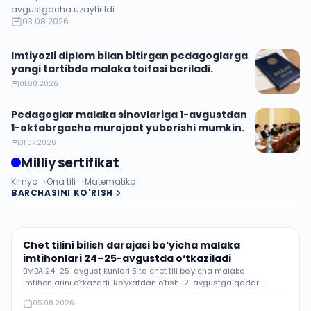
avgustgacha uzaytirildi.
03.08.2026
Imtiyozli diplom bilan bitirgan pedagoglarga
yangi tartibda malaka toifasi beriladi.
01.08.2026
Pedagoglar malaka sinovlariga 1-avgustdan
1-oktabrgacha murojaat yuborishi mumkin.
31.07.2026
Milliy sertifikat
Kimyo
Ona tili
Matematika
BARCHASINI KO'RISH
Chet tilini bilish darajasi bo‘yicha malaka
imtihonlari 24–25-avgustda o‘tkaziladi
BMBA 24–25-avgust kunlari 5 ta chet tili bo‘yicha malaka
imtihonlarini o‘tkazadi. Ro‘yxatdan o‘tish 12-avgustga qadar
my.gov.uz orqali.
05.08.2026