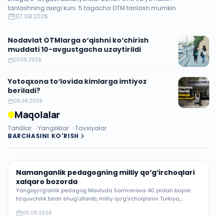
tanlashning oxirgi kuni. 5 tagacha OTM tanlash mumkin.
07.08.2026
Nodavlat OTMlarga o‘qishni ko‘chirish
muddati 10-avgustgacha uzaytirildi
07.08.2026
Yotoqxona to‘lovida kimlarga imtiyoz
beriladi?
05.08.2026
Maqolalar
Tahlillar
Yangiliklar
Tavsiyalar
BARCHASINI KO'RISH
Namanganlik pedagogning milliy qo‘g‘irchoqlari
xalqaro bozorda
Yangiqo‘rg‘onlik pedagog Mavluda Sarmanova 40 yildan buyon
to‘quvchilik bilan shug‘ullanib, milliy qo‘g‘irchoqlarini Turkiya,
Hindiston va Qozog‘istonga eksport qilmoqda.
05.08.2026