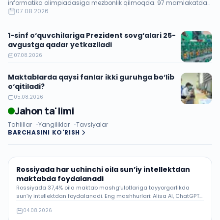
informatika olimpiadasiga mezbonlik qilmoqda. 97 mamlakatdan
07.08.2026
386 o‘quvchi.
1-sinf o‘quvchilariga Prezident sovg‘alari 25-
avgustga qadar yetkaziladi
07.08.2026
Maktablarda qaysi fanlar ikki guruhga bo‘lib
o‘qitiladi?
05.08.2026
Jahon ta'limi
Tahlillar
Yangiliklar
Tavsiyalar
BARCHASINI KO'RISH
Rossiyada har uchinchi oila sun’iy intellektdan
maktabda foydalanadi
Rossiyada 37,4% oila maktab mashg‘ulotlariga tayyorgarlikda
sun‘iy intellektdan foydalanadi. Eng mashhurlari: Alisa AI, ChatGPT
va DeepSeek.
04.08.2026