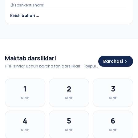
Toshkent shahri
Kirish ballari →
Maktab darsliklari
Barchasi
1–11-sinflar uchun barcha fan darsliklari — bepul PDF yuklab olish
1
2
3
SINF
SINF
SINF
4
5
6
SINF
SINF
SINF