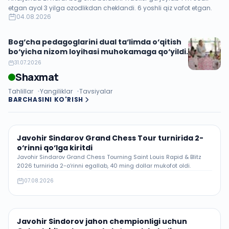
etgan ayol 3 yilga ozodlikdan cheklandi. 6 yoshli qiz vafot etgan.
04.08.2026
Bog‘cha pedagoglarini dual ta‘limda o‘qitish
bo‘yicha nizom loyihasi muhokamaga qo‘yildi.
31.07.2026
Shaxmat
Tahlillar
Yangiliklar
Tavsiyalar
BARCHASINI KO'RISH
Javohir Sindarov Grand Chess Tour turnirida 2-
o‘rinni qo‘lga kiritdi
Javohir Sindarov Grand Chess Tourning Saint Louis Rapid & Blitz
2026 turnirida 2-o‘rinni egallab, 40 ming dollar mukofot oldi.
07.08.2026
Javohir Sindorov jahon chempionligi uchun