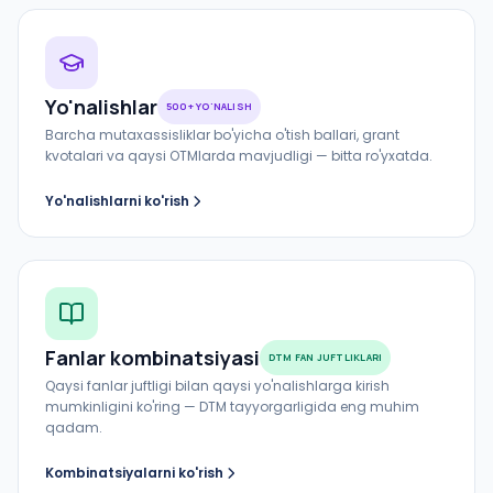
Yo'nalishlar
500+ YO'NALISH
Barcha mutaxassisliklar bo'yicha o'tish ballari, grant
kvotalari va qaysi OTMlarda mavjudligi — bitta ro'yxatda.
Yo'nalishlarni ko'rish
Fanlar kombinatsiyasi
DTM FAN JUFTLIKLARI
Qaysi fanlar juftligi bilan qaysi yo'nalishlarga kirish
mumkinligini ko'ring — DTM tayyorgarligida eng muhim
qadam.
Kombinatsiyalarni ko'rish