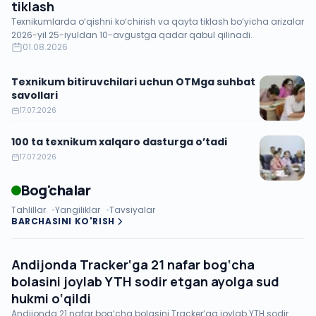
tiklash
Texnikumlarda o‘qishni ko‘chirish va qayta tiklash bo‘yicha arizalar
2026-yil 25-iyuldan 10-avgustga qadar qabul qilinadi.
01.08.2026
Texnikum bitiruvchilari uchun OTMga suhbat
savollari
17.07.2026
100 ta texnikum xalqaro dasturga o’tadi
17.07.2026
Bog'chalar
Tahlillar
Yangiliklar
Tavsiyalar
BARCHASINI KO'RISH
Andijonda Tracker‘ga 21 nafar bog‘cha
bolasini joylab YTH sodir etgan ayolga sud
hukmi o‘qildi
Andijonda 21 nafar bog‘cha bolasini Tracker‘ga joylab YTH sodir