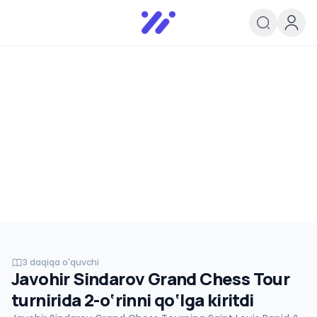
Infoedu
Ta&#039;lim xabarlari va yangili
3 daqiqa o'quvchi
Javohir Sindarov Grand Chess Tour
SHAXMAT
turnirida 2-o‘rinni qo‘lga kiritdi