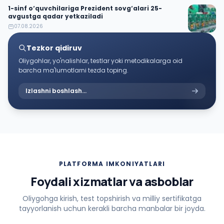
1-sinf o‘quvchilariga Prezident sovg‘alari 25-
avgustga qadar yetkaziladi
07.08.2026
Tezkor qidiruv
Oliygohlar, yo'nalishlar, testlar yoki metodikalarga oid
barcha ma'lumotlarni tezda toping.
Izlashni boshlash...
PLATFORMA IMKONIYATLARI
Foydali xizmatlar va asboblar
Oliygohga kirish, test topshirish va milliy sertifikatga
tayyorlanish uchun kerakli barcha manbalar bir joyda.