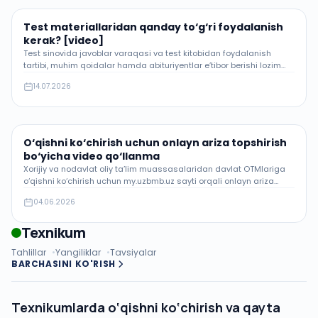
Test materiallaridan qanday to‘g‘ri foydalanish
kerak? [video]
Test sinovida javoblar varaqasi va test kitobidan foydalanish
tartibi, muhim qoidalar hamda abituriyentlar e’tibor berishi lozim
bo‘lgan jihatlar.
14.07.2026
O‘qishni ko‘chirish uchun onlayn ariza topshirish
bo‘yicha video qo‘llanma
Xorijiy va nodavlat oliy ta’lim muassasalaridan davlat OTMlariga
o‘qishni ko‘chirish uchun my.uzbmb.uz sayti orqali onlayn ariza
topshirish tartibi bo‘yicha video qo‘llanma e’lon qilindi.
04.06.2026
Texnikum
Tahlillar
Yangiliklar
Tavsiyalar
BARCHASINI KO'RISH
Texnikumlarda o‘qishni ko‘chirish va qayta