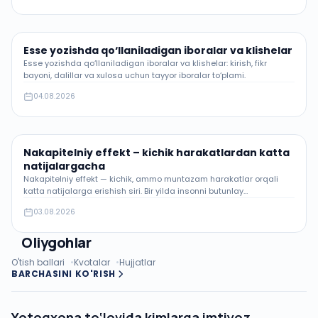
Esse yozishda qo‘llaniladigan iboralar va klishelar
Esse yozishda qo‘llaniladigan iboralar va klishelar: kirish, fikr
bayoni, dalillar va xulosa uchun tayyor iboralar to‘plami.
04.08.2026
Nakapitelniy effekt – kichik harakatlardan katta
natijalargacha
Nakapitelniy effekt — kichik, ammo muntazam harakatlar orqali
katta natijalarga erishish siri. Bir yilda insonni butunlay
o‘zgartiradigan kuch.
03.08.2026
Oliygohlar
O'tish ballari
Kvotalar
Hujjatlar
BARCHASINI KO'RISH
Yotoqxona to‘lovida kimlarga imtiyoz