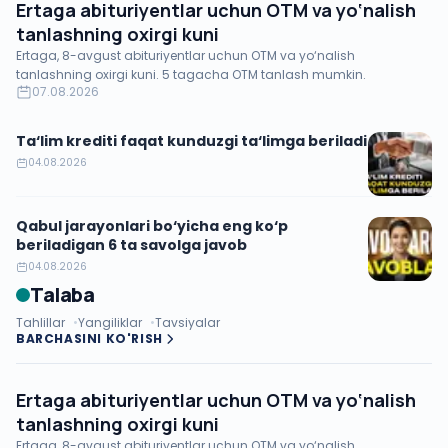
Ertaga abituriyentlar uchun OTM va yo‘nalish
tanlashning oxirgi kuni
Ertaga, 8-avgust abituriyentlar uchun OTM va yo‘nalish
tanlashning oxirgi kuni. 5 tagacha OTM tanlash mumkin.
07.08.2026
Ta‘lim krediti faqat kunduzgi ta‘limga beriladi
04.08.2026
Qabul jarayonlari bo‘yicha eng ko‘p
beriladigan 6 ta savolga javob
04.08.2026
Talaba
Tahlillar
Yangiliklar
Tavsiyalar
BARCHASINI KO'RISH
Ertaga abituriyentlar uchun OTM va yo‘nalish
tanlashning oxirgi kuni
Ertaga, 8-avgust abituriyentlar uchun OTM va yo‘nalish