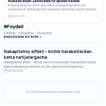
Gukesh bilan Jenevada to‘qnash keladi
Shaxmat bo‘yicha 2026-yilgi Jahon chempionligi bahsi 25-
noyabrdan 15-dekabrgacha Jenevada o‘tkaziladi. Javohir Sindorov
amaldagi chempion Gukesh Dommaraju bilan to‘qnash keladi —
29.07.2026
tarixdagi eng yosh ishtirokchilar bahsi.
Foydali
Tahlillar
Yangiliklar
Tavsiyalar
BARCHASINI KO'RISH
Nakapitelniy effekt – kichik harakatlardan
katta natijalargacha
Nakapitelniy effekt — kichik, ammo muntazam harakatlar orqali
katta natijalarga erishish siri. Bir yilda insonni butunlay
03.08.2026
o‘zgartiradigan kuch.
Bu bo'limda boshqa maqolalar yo'q