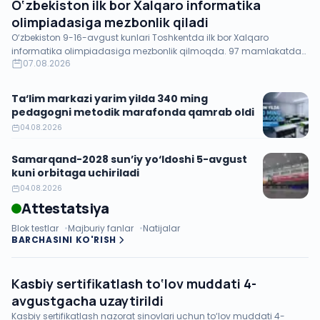
O‘zbekiston ilk bor Xalqaro informatika
olimpiadasiga mezbonlik qiladi
O‘zbekiston 9-16-avgust kunlari Toshkentda ilk bor Xalqaro
informatika olimpiadasiga mezbonlik qilmoqda. 97 mamlakatdan
07.08.2026
386 o‘quvchi.
Ta‘lim markazi yarim yilda 340 ming
pedagogni metodik marafonda qamrab oldi
04.08.2026
Samarqand-2028 sun’iy yo‘ldoshi 5-avgust
kuni orbitaga uchiriladi
04.08.2026
Attestatsiya
Blok testlar
Majburiy fanlar
Natijalar
BARCHASINI KO'RISH
Kasbiy sertifikatlash to‘lov muddati 4-
avgustgacha uzaytirildi
Kasbiy sertifikatlash nazorat sinovlari uchun to‘lov muddati 4-