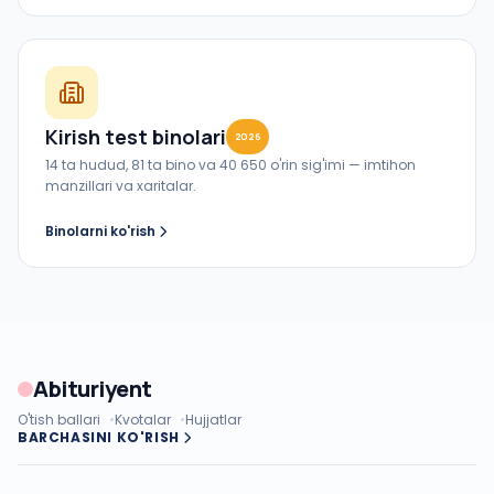
Kirish test binolari
2026
14 ta hudud, 81 ta bino va 40 650 o'rin sig'imi — imtihon
manzillari va xaritalar.
Binolarni ko'rish
Abituriyent
O'tish ballari
Kvotalar
Hujjatlar
BARCHASINI KO'RISH