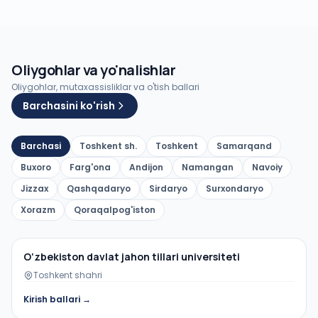
Oliygohlar va yo'nalishlar
Oliygohlar, mutaxassisliklar va o'tish ballari
Barchasini ko'rish
Barchasi
Toshkent sh.
Toshkent
Samarqand
Buxoro
Farg'ona
Andijon
Namangan
Navoiy
Jizzax
Qashqadaryo
Sirdaryo
Surxondaryo
Xorazm
Qoraqalpog'iston
Davlat oliygohi
O‘zbekiston davlat jahon tillari universiteti
Toshkent shahri
Kirish ballari →