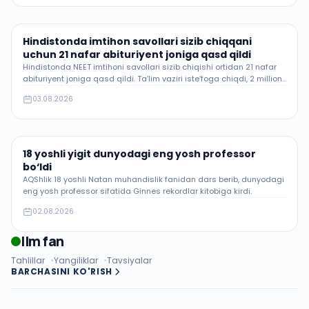
Hindistonda imtihon savollari sizib chiqqani
uchun 21 nafar abituriyent joniga qasd qildi
Hindistonda NEET imtihoni savollari sizib chiqishi ortidan 21 nafar
abituriyent joniga qasd qildi. Ta‘lim vaziri iste‘foga chiqdi, 2 million
talaba qayta imtihonga majbur.
03.08.2026
18 yoshli yigit dunyodagi eng yosh professor
bo‘ldi
AQShlik 18 yoshli Natan muhandislik fanidan dars berib, dunyodagi
eng yosh professor sifatida Ginnes rekordlar kitobiga kirdi.
02.08.2026
Ilm fan
Tahlillar
Yangiliklar
Tavsiyalar
BARCHASINI KO'RISH