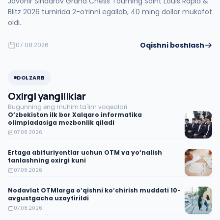
Javohir Sindarov Grand Chess Tourning Saint Louis Rapid &
Blitz 2026 turnirida 2-o‘rinni egallab, 40 ming dollar mukofot
oldi.
Oqishni boshlash
07.08.2026
DOLZARB
Oxirgi yangiliklar
Bugunning eng muhim ta'lim voqealari
O‘zbekiston ilk bor Xalqaro informatika
olimpiadasiga mezbonlik qiladi
07.08.2026
Ertaga abituriyentlar uchun OTM va yo‘nalish
tanlashning oxirgi kuni
07.08.2026
Nodavlat OTMlarga o‘qishni ko‘chirish muddati 10-
avgustgacha uzaytirildi
07.08.2026