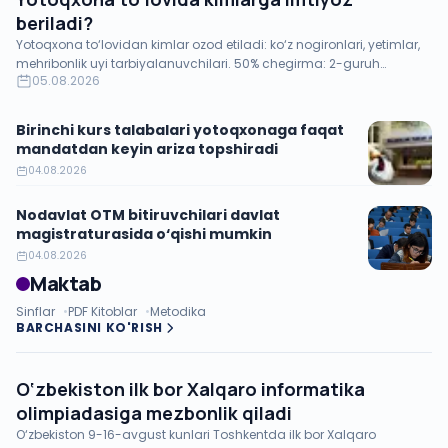
beriladi?
Yotoqxona to‘lovidan kimlar ozod etiladi: ko‘z nogironlari, yetimlar,
mehribonlik uyi tarbiyalanuvchilari. 50% chegirma: 2-guruh
05.08.2026
nogironlari va faol talabalar.
Birinchi kurs talabalari yotoqxonaga faqat
mandatdan keyin ariza topshiradi
04.08.2026
Nodavlat OTM bitiruvchilari davlat
magistraturasida o‘qishi mumkin
04.08.2026
Maktab
Sinflar
PDF Kitoblar
Metodika
BARCHASINI KO'RISH
O‘zbekiston ilk bor Xalqaro informatika
olimpiadasiga mezbonlik qiladi
O‘zbekiston 9-16-avgust kunlari Toshkentda ilk bor Xalqaro