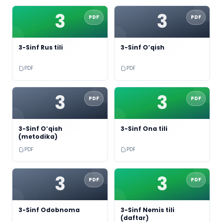
3
3
PDF
PDF
3-Sinf Rus tili
3-Sinf O‘qish
PDF
PDF
3
3
PDF
PDF
3-Sinf O‘qish
3-Sinf Ona tili
(metodika)
PDF
PDF
3
3
PDF
PDF
3-Sinf Odobnoma
3-Sinf Nemis tili
(daftar)