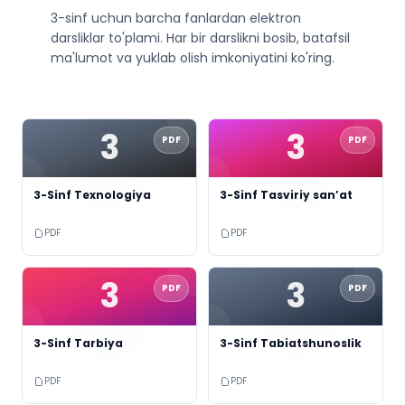
3
-sinf uchun barcha fanlardan elektron
darsliklar to'plami. Har bir darslikni bosib, batafsil
ma'lumot va yuklab olish imkoniyatini ko'ring.
3
3
PDF
PDF
3-Sinf Texnologiya
3-Sinf Tasviriy san’at
PDF
PDF
3
3
PDF
PDF
3-Sinf Tarbiya
3-Sinf Tabiatshunoslik
PDF
PDF