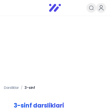
Infoedu
Ta&#039;lim xabarlari va yangili
Darsliklar
/
3
-sinf
3
-sinf darsliklari