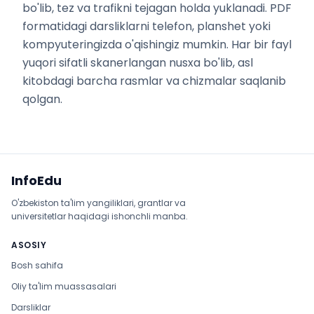
bo'lib, tez va trafikni tejagan holda yuklanadi. PDF
formatidagi darsliklarni telefon, planshet yoki
kompyuteringizda o'qishingiz mumkin. Har bir fayl
yuqori sifatli skanerlangan nusxa bo'lib, asl
kitobdagi barcha rasmlar va chizmalar saqlanib
qolgan.
Sayt xaritasi
InfoEdu
O'zbekiston ta'lim yangiliklari, grantlar va
universitetlar haqidagi ishonchli manba.
ASOSIY
Bosh sahifa
Oliy ta'lim muassasalari
Darsliklar