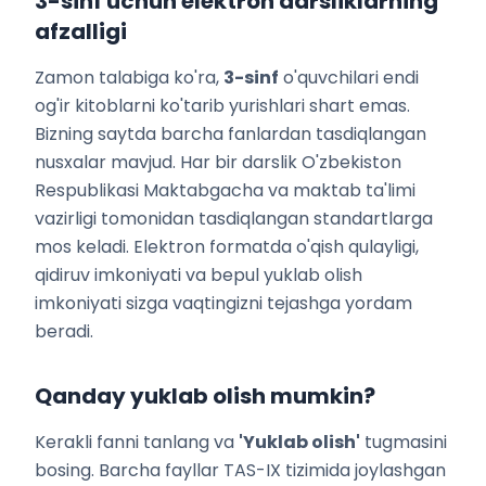
3
-sinf uchun elektron darsliklarning
afzalligi
Zamon talabiga ko'ra,
3
-sinf
o'quvchilari endi
og'ir kitoblarni ko'tarib yurishlari shart emas.
Bizning saytda barcha fanlardan tasdiqlangan
nusxalar mavjud. Har bir darslik O'zbekiston
Respublikasi Maktabgacha va maktab ta'limi
vazirligi tomonidan tasdiqlangan standartlarga
mos keladi. Elektron formatda o'qish qulayligi,
qidiruv imkoniyati va bepul yuklab olish
imkoniyati sizga vaqtingizni tejashga yordam
beradi.
Qanday yuklab olish mumkin?
Kerakli fanni tanlang va
'Yuklab olish'
tugmasini
bosing. Barcha fayllar TAS-IX tizimida joylashgan