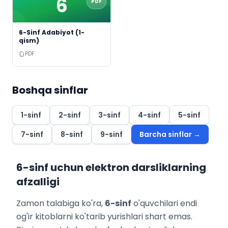
6
PDF
6-Sinf Adabiyot (1-
qism)
PDF
Boshqa sinflar
1
-sinf
2
-sinf
3
-sinf
4
-sinf
5
-sinf
7
-sinf
8
-sinf
9
-sinf
Barcha sinflar →
6
-sinf uchun elektron darsliklarning
afzalligi
Zamon talabiga ko'ra,
6
-sinf
o'quvchilari endi
og'ir kitoblarni ko'tarib yurishlari shart emas.