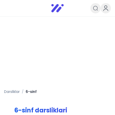
Infoedu
Ta&#039;lim xabarlari va yangili
Darsliklar
/
6
-sinf
6
-sinf darsliklari