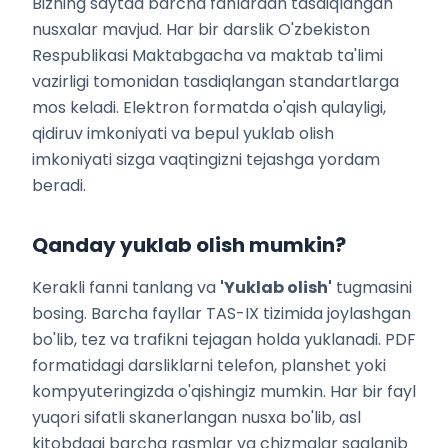
Bizning saytda barcha fanlardan tasdiqlangan
nusxalar mavjud. Har bir darslik O'zbekiston
Respublikasi Maktabgacha va maktab ta'limi
vazirligi tomonidan tasdiqlangan standartlarga
mos keladi. Elektron formatda o'qish qulayligi,
qidiruv imkoniyati va bepul yuklab olish
imkoniyati sizga vaqtingizni tejashga yordam
beradi.
Qanday yuklab olish mumkin?
Kerakli fanni tanlang va
'Yuklab olish'
tugmasini
bosing. Barcha fayllar TAS-IX tizimida joylashgan
bo'lib, tez va trafikni tejagan holda yuklanadi. PDF
formatidagi darsliklarni telefon, planshet yoki
kompyuteringizda o'qishingiz mumkin. Har bir fayl
yuqori sifatli skanerlangan nusxa bo'lib, asl
kitobdagi barcha rasmlar va chizmalar saqlanib