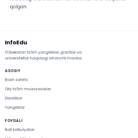
qolgan.
Sayt xaritasi
InfoEdu
O'zbekiston ta'lim yangiliklari, grantlar va
universitetlar haqidagi ishonchli manba.
ASOSIY
Bosh sahifa
Oliy ta'lim muassasalari
Darsliklar
Yangiliklar
FOYDALI
Ball kalkulyatori