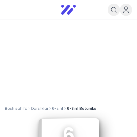
Infoedu
Ta&#039;lim xabarlari va yangili
Bosh sahifa
Darsliklar
6
-sinf
6-Sinf Botanika
6