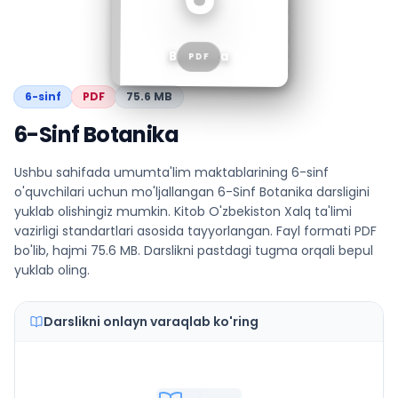
Botanika
PDF
6
-sinf
PDF
75.6 MB
6-Sinf Botanika
Ushbu sahifada umumta'lim maktablarining 6-sinf
o'quvchilari uchun mo'ljallangan 6-Sinf Botanika darsligini
yuklab olishingiz mumkin. Kitob O'zbekiston Xalq ta'limi
vazirligi standartlari asosida tayyorlangan. Fayl formati PDF
bo'lib, hajmi 75.6 MB. Darslikni pastdagi tugma orqali bepul
yuklab oling.
Darslikni onlayn varaqlab ko'ring