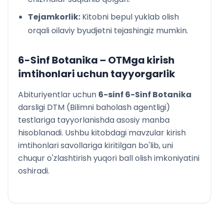
Tejamkorlik:
Kitobni bepul yuklab olish
orqali oilaviy byudjetni tejashingiz mumkin.
6-Sinf Botanika
– OTMga kirish
imtihonlari uchun tayyorgarlik
Abituriyentlar uchun
6
-sinf
6-Sinf Botanika
darsligi DTM (Bilimni baholash agentligi)
testlariga tayyorlanishda asosiy manba
hisoblanadi. Ushbu kitobdagi mavzular kirish
imtihonlari savollariga kiritilgan bo'lib, uni
chuqur o'zlashtirish yuqori ball olish imkoniyatini
oshiradi.