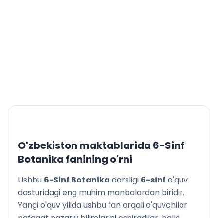
O'zbekiston maktablarida
6-Sinf
Botanika
fanining o'rni
Ushbu
6-Sinf Botanika
darsligi
6
-sinf
o'quv
dasturidagi eng muhim manbalardan biridir.
Yangi o'quv yilida ushbu fan orqali o'quvchilar
nafaqat nazariy bilimlarini oshiradilar, balki