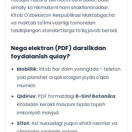
amaliy ko'nikmalarni ham shakllantiradilar.
Kitob O'zbekiston Respublikasi Maktabgacha
va maktab ta'limi vazirligi tomonidan
tasdiqlangan standartlarga to'liq javob beradi.
Nega elektron (PDF) darslikdan
foydalanish qulay?
Mobillik:
Kitob har doim yoningizda – telefon
yoki planshet orqali istalgan joyda o'qish
mumkin.
Qidiruv:
PDF formatdagi
6-Sinf Botanika
kitobidan kerakli mavzuni tezda topish
imkoniyati mavjud.
Sifat:
Asl nusxadagi yuqori sifatli rasmlar va
chizmalar saqlanib qolgan.