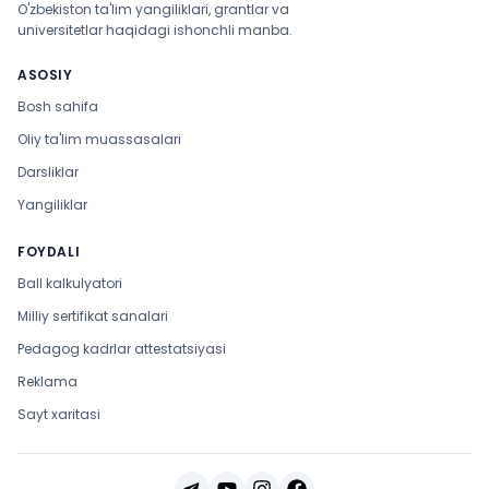
O'zbekiston ta'lim yangiliklari, grantlar va
universitetlar haqidagi ishonchli manba.
ASOSIY
Bosh sahifa
Oliy ta'lim muassasalari
Darsliklar
Yangiliklar
FOYDALI
Ball kalkulyatori
Milliy sertifikat sanalari
Pedagog kadrlar attestatsiyasi
Reklama
Sayt xaritasi