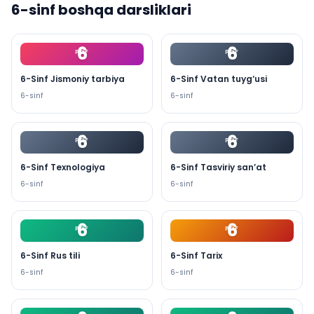
6
-sinf boshqa darsliklari
6
6
PDF
PDF
6-Sinf Jismoniy tarbiya
6-Sinf Vatan tuyg‘usi
6
-sinf
6
-sinf
6
6
PDF
PDF
6-Sinf Texnologiya
6-Sinf Tasviriy san’at
6
-sinf
6
-sinf
6
6
PDF
PDF
6-Sinf Rus tili
6-Sinf Tarix
6
-sinf
6
-sinf