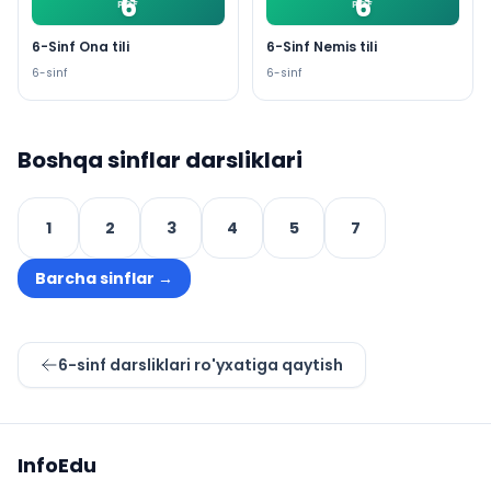
6
6
PDF
PDF
6-Sinf Ona tili
6-Sinf Nemis tili
6
-sinf
6
-sinf
Boshqa sinflar darsliklari
1
2
3
4
5
7
Barcha sinflar
→
6
-sinf darsliklari ro'yxatiga qaytish
Sayt xaritasi
InfoEdu