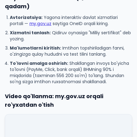
qadam)
Avtorizatsiya:
Yagona interaktiv davlat xizmatlari
portali —
my.gov.uz
saytiga OneID orqali kiring.
Xizmatni tanlash:
Qidiruv oynasiga "Milliy sertifikat" deb
yozing.
Ma'lumotlarni kiritish:
Imtihon topshiriladigan fanni,
o'zingizga qulay hududni va test tilini tanlang.
To'lovni amalga oshirish:
Shakllangan invoys bo'yicha
to'lovni (PayMe, Click, bank orqali) BHMning 90% i
miqdorida (taxminan 556 200 so'm) to'lang. Shundan
so'ng sizga imtihon ruxsatnomasi shakllanadi.
Video qo'llanma: my.gov.uz orqali
ro'yxatdan o'tish