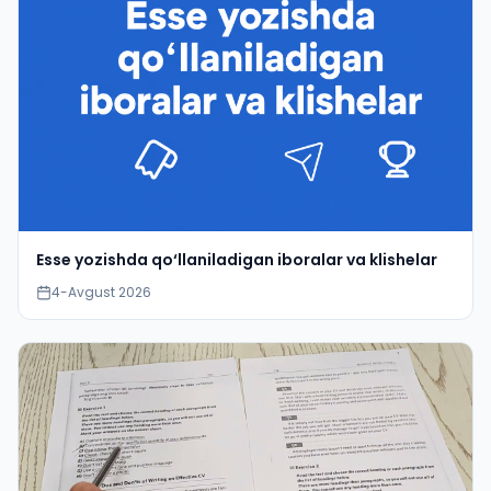
Esse yozishda qo‘llaniladigan iboralar va klishelar
4-Avgust 2026