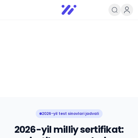
Infoedu
Ta&#039;lim xabarlari va yangili
2026-yil test sinovlari jadvali
2026-yil milliy sertifikat: