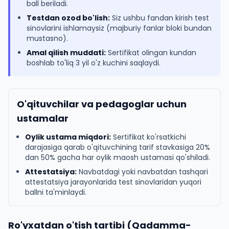
ball beriladi.
Testdan ozod bo'lish:
Siz ushbu fandan kirish test
sinovlarini ishlamaysiz (majburiy fanlar bloki bundan
mustasno).
Amal qilish muddati:
Sertifikat olingan kundan
boshlab to'liq 3 yil o'z kuchini saqlaydi.
O'qituvchilar va pedagoglar uchun
ustamalar
Oylik ustama miqdori:
Sertifikat ko'rsatkichi
darajasiga qarab o'qituvchining tarif stavkasiga 20%
dan 50% gacha har oylik maosh ustamasi qo'shiladi.
Attestatsiya:
Navbatdagi yoki navbatdan tashqari
attestatsiya jarayonlarida test sinovlaridan yuqori
ballni ta'minlaydi.
Ro'yxatdan o'tish tartibi (Qadamma-