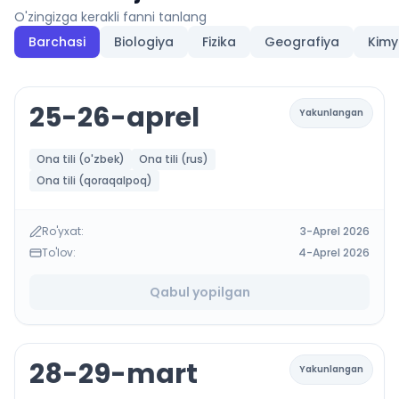
O'zingizga kerakli fanni tanlang
Barchasi
Biologiya
Fizika
Geografiya
Kim
25-26-aprel
Yakunlangan
Ona tili (o'zbek)
Ona tili (rus)
Ona tili (qoraqalpoq)
Ro'yxat:
3-Aprel 2026
To'lov:
4-Aprel 2026
Qabul yopilgan
28-29-mart
Yakunlangan