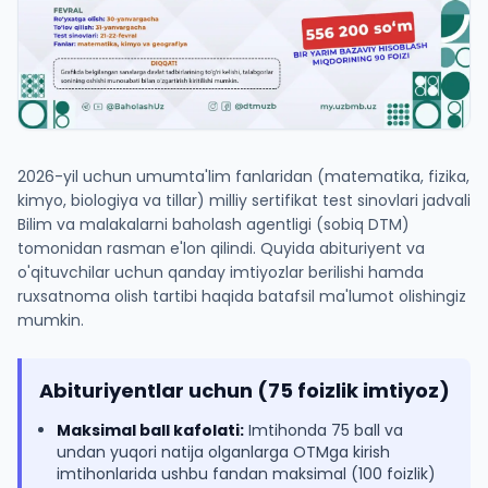
2026-yil uchun umumta'lim fanlaridan (matematika, fizika,
kimyo, biologiya va tillar) milliy sertifikat test sinovlari jadvali
Bilim va malakalarni baholash agentligi (sobiq DTM)
tomonidan rasman e'lon qilindi. Quyida abituriyent va
o'qituvchilar uchun qanday imtiyozlar berilishi hamda
ruxsatnoma olish tartibi haqida batafsil ma'lumot olishingiz
mumkin.
Abituriyentlar uchun (75 foizlik imtiyoz)
Maksimal ball kafolati:
Imtihonda 75 ball va
undan yuqori natija olganlarga OTMga kirish
imtihonlarida ushbu fandan maksimal (100 foizlik)