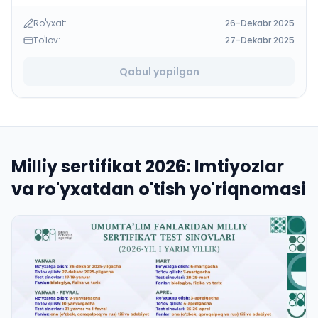
Ro'yxat:
26-Dekabr 2025
To'lov:
27-Dekabr 2025
Qabul yopilgan
Milliy sertifikat 2026: Imtiyozlar
va ro'yxatdan o'tish yo'riqnomasi