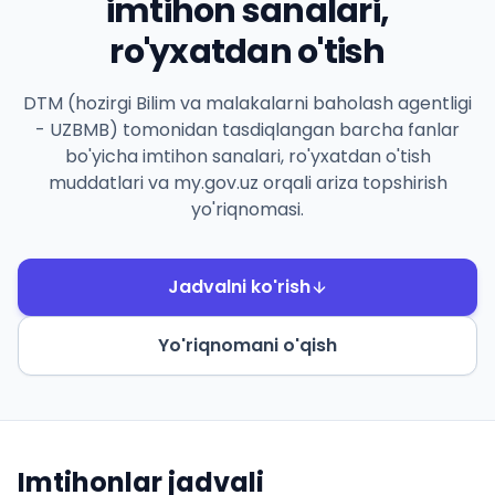
imtihon sanalari,
ro'yxatdan o'tish
DTM (hozirgi Bilim va malakalarni baholash agentligi
- UZBMB) tomonidan tasdiqlangan barcha fanlar
bo'yicha imtihon sanalari, ro'yxatdan o'tish
muddatlari va my.gov.uz orqali ariza topshirish
yo'riqnomasi.
Jadvalni ko'rish
Yo'riqnomani o'qish
Imtihonlar jadvali