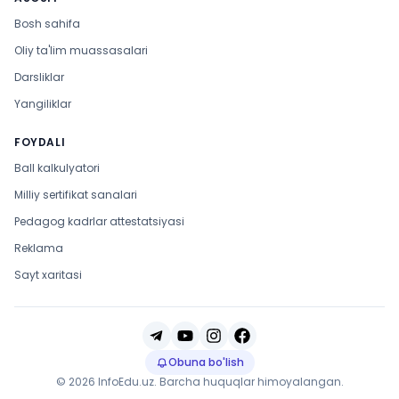
Bosh sahifa
Oliy ta'lim muassasalari
Darsliklar
Yangiliklar
FOYDALI
Ball kalkulyatori
Milliy sertifikat sanalari
Pedagog kadrlar attestatsiyasi
Reklama
Sayt xaritasi
Obuna bo'lish
© 2026 InfoEdu.uz. Barcha huquqlar himoyalangan.