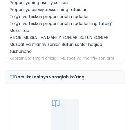
Proporsiyaning asosiy xossasi
Proporsiya asosiy xossasining tatbiqlari
To‘g‘ri va teskari proporsional miqdorlar
To‘g‘ri va teskari proporsional miqdorlarning tatbig‘i
Masshtab
V BOB. MUSBAT VA MANFIY SONLAR. BUTUN SONLAR
Musbat va manfiy sonlar. Butun sonlar haqida
tushuncha
Koordinata to‘g‘ri chizig‘i. Musbat va manfiy sonlarni
son o‘qida tasvirlash
Qarama-qarshi sonlar. Sonning moduli
Darslikni onlayn varaqlab ko'ring
Sonlarni taqqoslash. Miqdorlarning o‘zgarishi
VI BOB. MUSBAT VA MANFIY SONLARNI QO‘SHISH VA
AYIRISH
Koordinata to‘g‘ri chizig‘i yordamida sonlarni qo‘shish
va ayirish
Manfiy ishorali sonlarni qo‘shish
Har xil ishorali sonlarni qo‘shish
Sonlarni ayirish