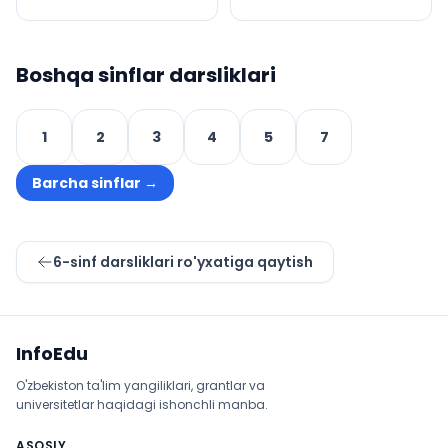
Boshqa sinflar darsliklari
1
2
3
4
5
7
Barcha sinflar
→
6
-sinf darsliklari ro'yxatiga qaytish
Sayt xaritasi
InfoEdu
O'zbekiston ta'lim yangiliklari, grantlar va
universitetlar haqidagi ishonchli manba.
ASOSIY