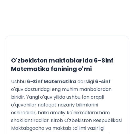
O'zbekiston maktablarida
6-Sinf
Matematika
fanining o'rni
Ushbu
6-Sinf Matematika
darsligi
6
-sinf
o'quv dasturidagi eng muhim manbalardan
biridir. Yangi o'quv yilida ushbu fan orqali
o'quvchilar nafaqat nazariy bilimlarini
oshiradilar, balki amaliy ko'nikmalarni ham
shakllantiradilar. Kitob O'zbekiston Respublikasi
Maktabgacha va maktab ta'limi vazirligi