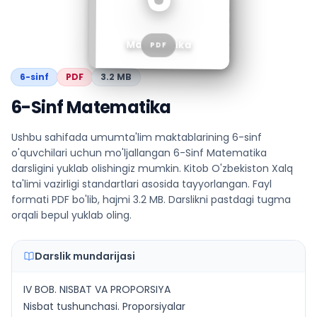
Matematika
PDF
6
-sinf
PDF
3.2 MB
6-Sinf Matematika
Ushbu sahifada umumta'lim maktablarining 6-sinf
o'quvchilari uchun mo'ljallangan 6-Sinf Matematika
darsligini yuklab olishingiz mumkin. Kitob O'zbekiston Xalq
ta'limi vazirligi standartlari asosida tayyorlangan. Fayl
formati PDF bo'lib, hajmi 3.2 MB. Darslikni pastdagi tugma
orqali bepul yuklab oling.
Darslik mundarijasi
IV BOB. NISBAT VA PROPORSIYA
Nisbat tushunchasi. Proporsiyalar