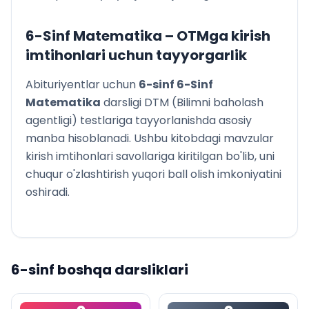
6-Sinf Matematika
– OTMga kirish
imtihonlari uchun tayyorgarlik
Abituriyentlar uchun
6
-sinf
6-Sinf
Matematika
darsligi DTM (Bilimni baholash
agentligi) testlariga tayyorlanishda asosiy
manba hisoblanadi. Ushbu kitobdagi mavzular
kirish imtihonlari savollariga kiritilgan bo'lib, uni
chuqur o'zlashtirish yuqori ball olish imkoniyatini
oshiradi.
6
-sinf boshqa darsliklari