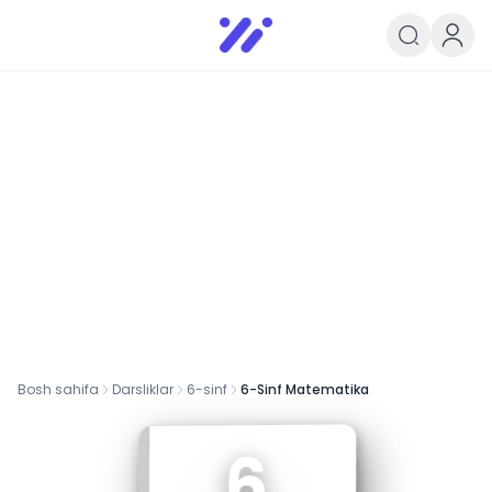
Infoedu
Ta&#039;lim xabarlari va yangili
Bosh sahifa
Darsliklar
6
-sinf
6-Sinf Matematika
6