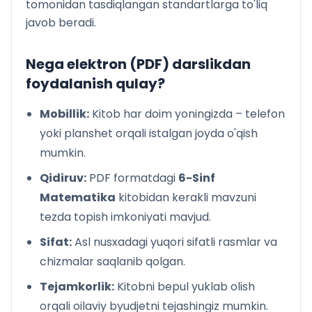
tomonidan tasdiqlangan standartlarga to'liq
javob beradi.
Nega elektron (PDF) darslikdan
foydalanish qulay?
Mobillik:
Kitob har doim yoningizda – telefon
yoki planshet orqali istalgan joyda o'qish
mumkin.
Qidiruv:
PDF formatdagi
6-Sinf
Matematika
kitobidan kerakli mavzuni
tezda topish imkoniyati mavjud.
Sifat:
Asl nusxadagi yuqori sifatli rasmlar va
chizmalar saqlanib qolgan.
Tejamkorlik:
Kitobni bepul yuklab olish
orqali oilaviy byudjetni tejashingiz mumkin.