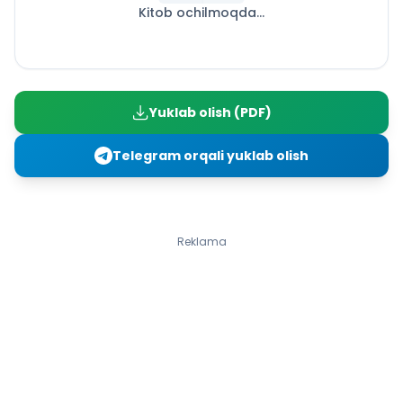
Kitob ochilmoqda...
VII BOB. MUSBAT VA MANFIY SONLARNI KO‘PAYTIRISH VA
BO‘LISH
Sonlarni ko‘paytirish
Sonlarni bo‘lish
Ratsional sonlar haqida tushuncha. Ratsional sonlar
Yuklab olish (PDF)
ustida bajariladigan amallar xossalari
Sodda hollarda natural sonlarning darajalari, qiymatlari
Telegram orqali yuklab olish
ratsional son bo‘lgan kvadrat ildizlarni hisoblash. Davriy
kasr haqida tushuncha
VIII BOB. TENGLAMALARNI YECHISH
Qavslarni ochish qoidasi. Koeffitsiyent
Reklama
Bir noma’lumli butun koeffitsiyentli chiziqli
tenglamalarni yechish