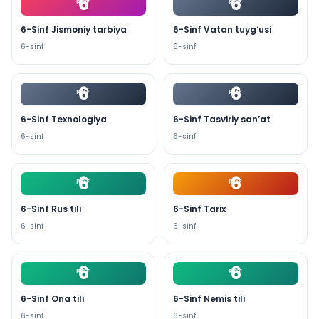
6
6
PDF
PDF
6-Sinf Jismoniy tarbiya
6-Sinf Vatan tuyg‘usi
6
-sinf
6
-sinf
6
6
PDF
PDF
6-Sinf Texnologiya
6-Sinf Tasviriy san’at
6
-sinf
6
-sinf
6
6
PDF
PDF
6-Sinf Rus tili
6-Sinf Tarix
6
-sinf
6
-sinf
6
6
PDF
PDF
6-Sinf Ona tili
6-Sinf Nemis tili
6
-sinf
6
-sinf