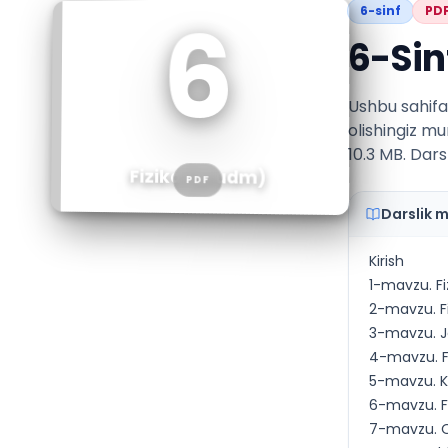
6
6
-sinf
PD
6-Sin
Ushbu sahifa
olishingiz mu
10.3 MB. Dars
Fizika (afudm)
PDF
Darslik 
Kirish
1-mavzu. Fi
2-mavzu. Fi
3-mavzu. Ja
4-mavzu. Fi
5-mavzu. Ku
6-mavzu. Fiz
7-mavzu. O‘