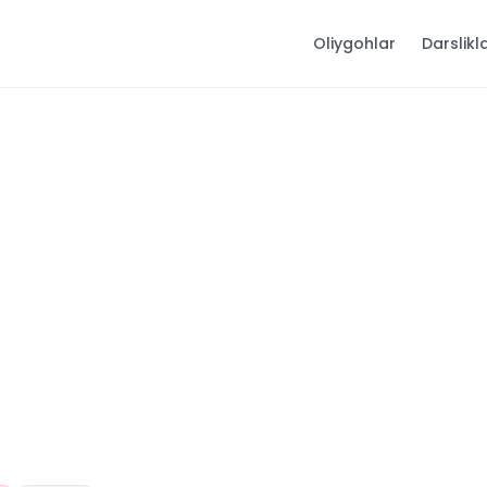
Oliygohlar
Darslikl