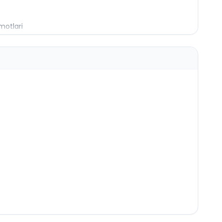
motlari
sh
llari
o‘l (masofa) va vaqt birliklari
ari