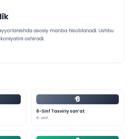
lik
 tayyorlanishda asosiy manba hisoblanadi. Ushbu
mkoniyatini oshiradi.
6
PDF
6-Sinf Tasviriy san’at
6
-sinf
ak
 o‘rganish