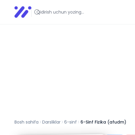
Infoedu
Ta&#039;lim xabarlari va yangiliklari
Bosh sahifa
Darsliklar
6
-sinf
6-Sinf Fizika (afudm)