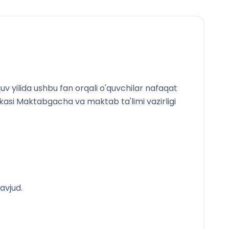
nish
‘llanilishi
FIK). Laboratoriya ishi: Qiya tekislikning FIKni
v yilida ushbu fan orqali o'quvchilar nafaqat
likasi Maktabgacha va maktab ta'limi vazirligi
uvchanlik. Konveksiya
ish
h
avjud.
raturasini o‘lchash