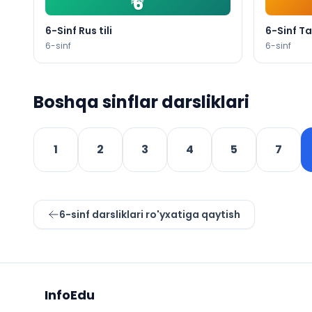
6
PDF
60-mavzu. L
VI bobni ya
6-Sinf Rus tili
6-Sinf Ta
Yakuniy su
6
-sinf
6
-sinf
VII BOB. To
Kirish suhba
61-mavzu. T
Boshqa sinflar darsliklari
62-mavzu. T
63-mavzu. T
64-mavzu. 
1
2
3
4
5
7
65-mavzu. M
VII bobni y
Yakuniy su
Qo‘shimcha
6
-sinf darsliklari ro'yxatiga qaytish
Foydalanilg
Sayt xaritasi
InfoEdu