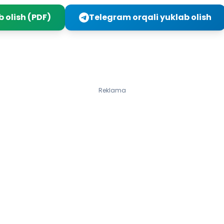
ismlarning o‘zaro ta’siri haqida ma’lumotlar. Kuch
 olish (PDF)
Telegram orqali yuklab olish
g‘irlik kuchi
Laboratoriya ishi: Dinamometr yordamida kuchlarni o‘lchash
osim va uning birliklari
osimni oshirish va kamaytirish usullari. (Mustaqil o‘qish uchun)
uyuqlik va gazlarda bosimning tabiati. (Mustaqil o‘qish uchun)
askal qonuni va uning qo‘llanilishi
Tinch holatda gaz va suyuqlikda bosim
Reklama
utash idishlar. (Mustaqil o‘qish uchun)
tmosfera bosimi. Torrichelli tajribasi
rximed qonuni va uning qo‘llanilishi. Laboratoriya ishi: Arximed k
Ish va energiya haqida tushuncha
nergiya turlari. Quvvat
kunlash bo‘yicha nazorat savollari
hbat
smlarning muvozanati. Oddiy mexanizmlar
ti
Jismlarning massa markazi va uni aniqlash. Muvozanat turlari
Kuch momenti. Richag va uning muvozanat sharti