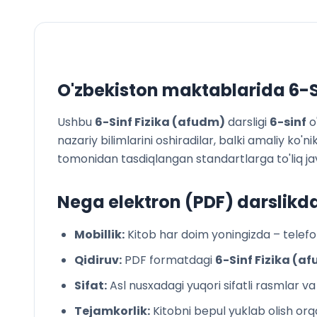
36-mavzu. L
37-mavzu. Od
38-mavzu. 
39-mavzu. M
aniqlash
O'zbekiston maktablarida
6-S
II bobni ya
Yakuniy su
Ushbu
6-Sinf Fizika (afudm)
darsligi
6
-sinf
o
IV BOB. Iss
nazariy bilimlarini oshiradilar, balki amaliy ko
Kirish suhba
tomonidan tasdiqlangan standartlarga to'liq ja
40-mavzu. Is
41-mavzu. J
Nega elektron (PDF) darslikd
42-mavzu. Qa
43-mavzu. N
Mobillik:
Kitob har doim yoningizda – telefon
44-mavzu. Is
45-mavzu. 
Qidiruv:
PDF formatdagi
6-Sinf Fizika (a
46-mavzu. 
Sifat:
Asl nusxadagi yuqori sifatli rasmlar v
V bobni yak
Yakuniy su
Tejamkorlik:
Kitobni bepul yuklab olish orqa