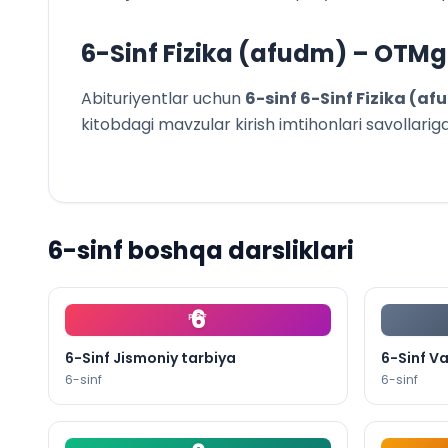
V BOB. Elek
Kirish suhba
6-Sinf Fizika (afudm)
– OTMga
47-mavzu. J
48-mavzu. 
Abituriyentlar uchun
6
-sinf
6-Sinf Fizika (a
49-mavzu. T
kitobdagi mavzular kirish imtihonlari savollariga k
50-mavzu. X
V bobni yak
Yakuniy su
VI BOB. Yor
Kirish suhba
6
-sinf boshqa darsliklari
51-mavzu. Y
52-mavzu. Y
53-mavzu. 
6
54-mavzu. Yo
PDF
55-mavzu. Y
6-Sinf Jismoniy tarbiya
6-Sinf Va
56-mavzu. Y
6
-sinf
6
-sinf
57-mavzu. 
58-mavzu. S
59-mavzu. L