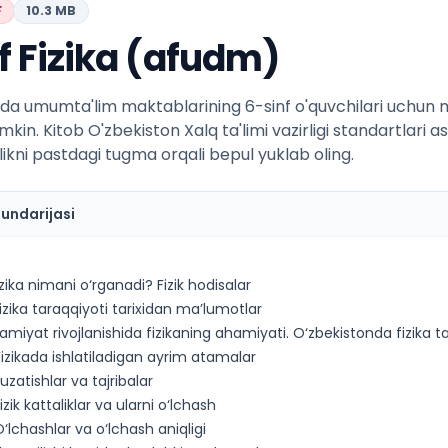
F
10.3 MB
f Fizika (afudm)
da umumta'lim maktablarining 6-sinf o'quvchilari uchun mo'
mkin. Kitob O'zbekiston Xalq ta'limi vazirligi standartlari 
likni pastdagi tugma orqali bepul yuklab oling.
mundarijasi
zika nimani o‘rganadi? Fizik hodisalar
zika taraqqiyoti tarixidan ma’lumotlar
miyat rivojlanishida fizikaning ahamiyati. O‘zbekistonda fizika t
zikada ishlatiladigan ayrim atamalar
zatishlar va tajribalar
ik kattaliklar va ularni o‘lchash
lchashlar va o‘lchash aniqligi