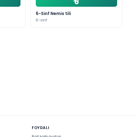
6
PDF
ajralishini o‘rganish
6-Sinf Nemis tili
6
-sinf
ilikda tovush
FOYDALI
Ball kalkulyatori