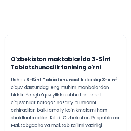
Egologik xavfsizlik
O'zbekiston maktablarida
3-Sinf
Tabiatshunoslik
fanining o'rni
Ushbu
3-Sinf Tabiatshunoslik
darsligi
3
-sinf
o'quv dasturidagi eng muhim manbalardan
biridir. Yangi o'quv yilida ushbu fan orqali
o'quvchilar nafaqat nazariy bilimlarini
oshiradilar, balki amaliy ko'nikmalarni ham
shakllantiradilar. Kitob O'zbekiston Respublikasi
Maktabgacha va maktab ta'limi vazirligi