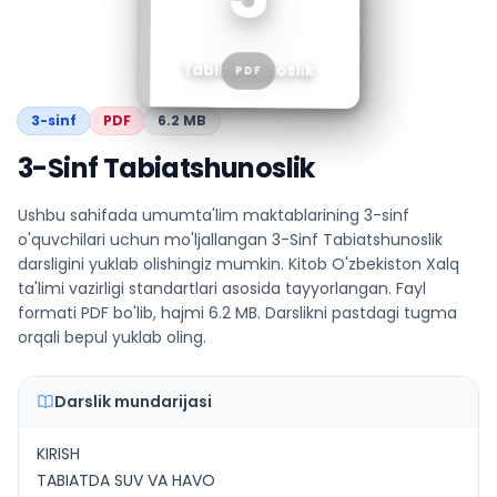
Tabiatshunoslik
PDF
3
-sinf
PDF
6.2 MB
3-Sinf Tabiatshunoslik
Ushbu sahifada umumta'lim maktablarining 3-sinf
o'quvchilari uchun mo'ljallangan 3-Sinf Tabiatshunoslik
darsligini yuklab olishingiz mumkin. Kitob O'zbekiston Xalq
ta'limi vazirligi standartlari asosida tayyorlangan. Fayl
formati PDF bo'lib, hajmi 6.2 MB. Darslikni pastdagi tugma
orqali bepul yuklab oling.
Darslik mundarijasi
KIRISH
TABIATDA SUV VA HAVO