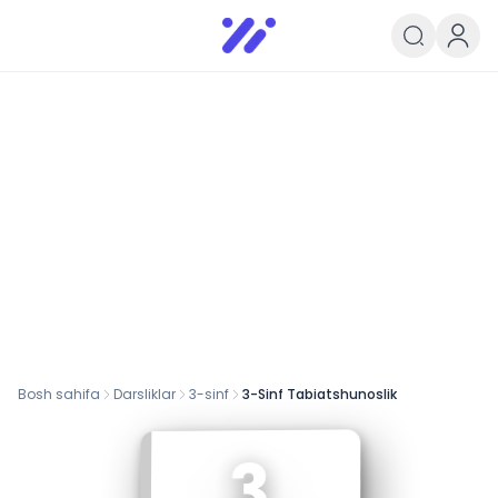
Infoedu
Ta&#039;lim xabarlari va yangili
Bosh sahifa
Darsliklar
3
-sinf
3-Sinf Tabiatshunoslik
3