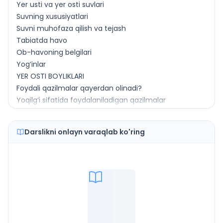
Yer usti va yer osti suvlari
Suvning xususiyatlari
Suvni muhofaza qilish va tejash
Tabiatda havo
Ob-havoning belgilari
Yog‘inlar
YER OSTI BOYLIKLARI
Foydali qazilmalar qayerdan olinadi?
Yoqilg‘i sifatida foydalaniladigan qazilmalar
Qora va rangli metallar
Qurilishda foydalaniladigan qazilma boyliklar
Darslikni onlayn varaqlab ko'ring
Foydali qazilmalardan oqilona foydalanish
TUPROQ
Tuproq. Uning tuzilishi
Tuproqning unumdorligi va ahamiyati
O‘SIMLIKLAR DUNYOSI
Tabiiy o‘simliklar
Madaniy o‘simliklar
Kartoshka. Sabzavotlar