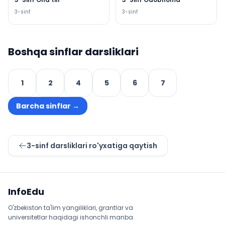
3
-sinf
3
-sinf
Boshqa sinflar darsliklari
1
2
4
5
6
7
Barcha sinflar
→
3
-sinf darsliklari ro'yxatiga qaytish
Sayt xaritasi
InfoEdu
O'zbekiston ta'lim yangiliklari, grantlar va
universitetlar haqidagi ishonchli manba.