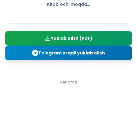
Kitob ochilmoqda...
Begona o‘simliklar
Poliz ekinlari
Mevali daraxtlar
Manzarali o‘simliklar
Dorivor o‘simliklar
Yuklab olish (PDF)
Tut daraxti. Ipak qurti
HAYVONOT DUNYOSI
Telegram orqali yuklab olish
Hayvonot olami va uning xilma-xilligi
Hasharotlar
Qushlar va uy parrandalari
Uy hayvonlari
Reklama
Suvda yashaydigan hayvonlar
ODAMNING TUZILISH
Odam tanasi, terisi va skeleti
Odam miyasi, hazm qilish a’zolari, o‘pka
TABIATNI MUHOFAZA QILISH
Tabiat va inson
Tabiat muhofazasi