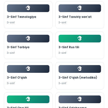
3
3
PDF
PDF
3-Sinf Texnologiya
3-Sinf Tasviriy san’at
3
-sinf
3
-sinf
3
3
PDF
PDF
3-Sinf Tarbiya
3-Sinf Rus tili
3
-sinf
3
-sinf
3
3
PDF
PDF
3-Sinf O‘qish
3-Sinf O‘qish (metodika)
3
-sinf
3
-sinf
3
3
PDF
PDF
3-Sinf Ona tili
3-Sinf Odobnoma