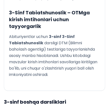
3-Sinf Tabiatshunoslik
– OTMga
kirish imtihonlari uchun
tayyorgarlik
Abituriyentlar uchun
3
-sinf
3-Sinf
Tabiatshunoslik
darsligi DTM (Bilimni
baholash agentligi) testlariga tayyorlanishda
asosiy manba hisoblanadi. Ushbu kitobdagi
mavzular kirish imtihonlari savollariga kiritilgan
bo'lib, uni chuqur o'zlashtirish yuqori ball olish
imkoniyatini oshiradi.
3
-sinf boshqa darsliklari