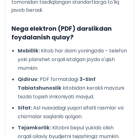
tomonidan tasdiqlangan standartlarga to'liq
javob beradi.
Nega elektron (PDF) darslikdan
foydalanish qulay?
Mobillik:
Kitob har doim yoningizda – telefon
yoki planshet orqali istalgan joyda o'qish
mumkin.
Qidiruv:
PDF formatdagi
3-Sinf
Tabiatshunoslik
kitobidan kerakli mavzuni
tezda topish imkoniyati mavjud.
Sifat:
Asl nusxadagi yuqori sifatli rasmlar va
chizmalar saqlanib qolgan.
Tejamkorlik:
Kitobni bepul yuklab olish
orqali oilaviy byudjetni tejashingiz mumkin.