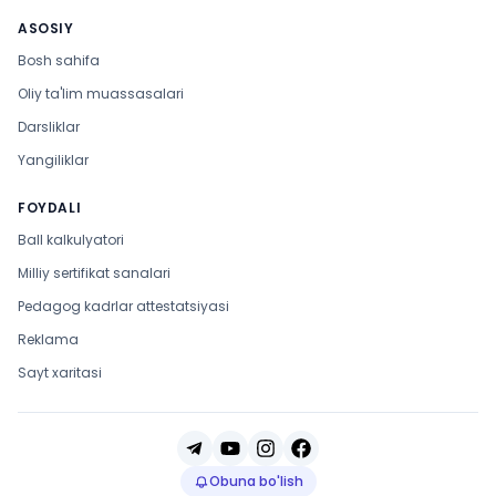
ASOSIY
Bosh sahifa
Oliy ta'lim muassasalari
Darsliklar
Yangiliklar
FOYDALI
Ball kalkulyatori
Milliy sertifikat sanalari
Pedagog kadrlar attestatsiyasi
Reklama
Sayt xaritasi
Obuna bo'lish