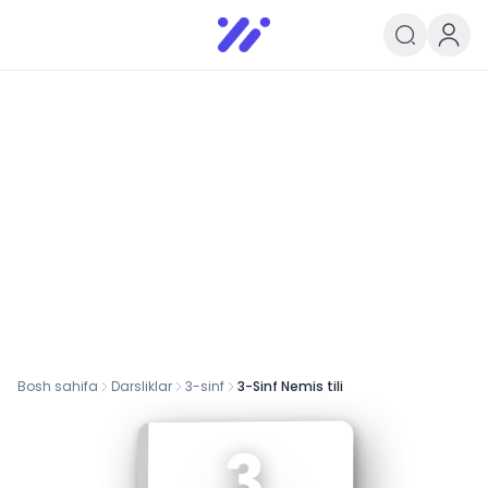
Infoedu
Ta&#039;lim xabarlari va yangili
Bosh sahifa
Darsliklar
3
-sinf
3-Sinf Nemis tili
3