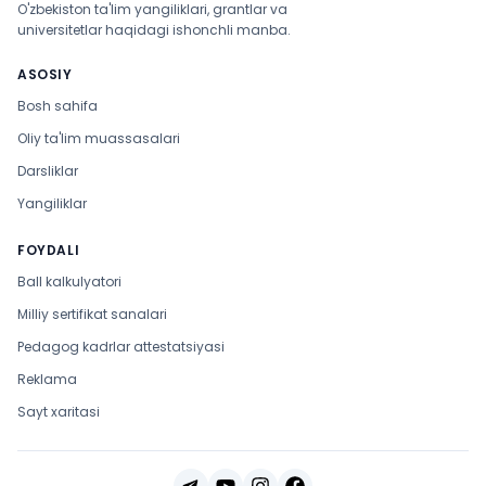
O'zbekiston ta'lim yangiliklari, grantlar va
universitetlar haqidagi ishonchli manba.
ASOSIY
Bosh sahifa
Oliy ta'lim muassasalari
Darsliklar
Yangiliklar
FOYDALI
Ball kalkulyatori
Milliy sertifikat sanalari
Pedagog kadrlar attestatsiyasi
Reklama
Sayt xaritasi