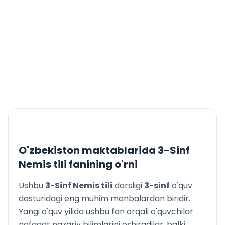
O'zbekiston maktablarida
3-Sinf
Nemis tili
fanining o'rni
Ushbu
3-Sinf Nemis tili
darsligi
3
-sinf
o'quv
dasturidagi eng muhim manbalardan biridir.
Yangi o'quv yilida ushbu fan orqali o'quvchilar
nafaqat nazariy bilimlarini oshiradilar, balki