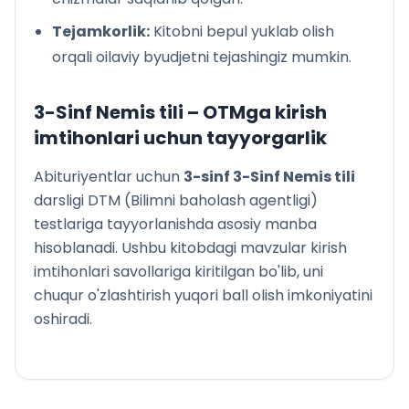
Tejamkorlik:
Kitobni bepul yuklab olish
orqali oilaviy byudjetni tejashingiz mumkin.
3-Sinf Nemis tili
– OTMga kirish
imtihonlari uchun tayyorgarlik
Abituriyentlar uchun
3
-sinf
3-Sinf Nemis tili
darsligi DTM (Bilimni baholash agentligi)
testlariga tayyorlanishda asosiy manba
hisoblanadi. Ushbu kitobdagi mavzular kirish
imtihonlari savollariga kiritilgan bo'lib, uni
chuqur o'zlashtirish yuqori ball olish imkoniyatini
oshiradi.