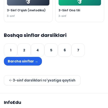
3
3
PDF
PDF
3-Sinf O‘qish (metodika)
3-Sinf Ona tili
3
-sinf
3
-sinf
Boshqa sinflar darsliklari
1
2
4
5
6
7
Barcha sinflar
→
3
-sinf darsliklari ro'yxatiga qaytish
Sayt xaritasi
InfoEdu