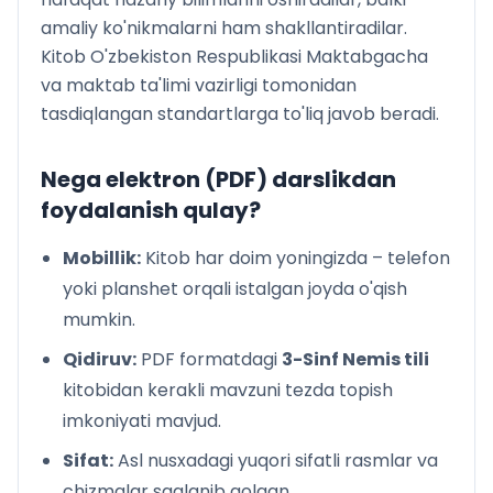
amaliy ko'nikmalarni ham shakllantiradilar.
Kitob O'zbekiston Respublikasi Maktabgacha
va maktab ta'limi vazirligi tomonidan
tasdiqlangan standartlarga to'liq javob beradi.
Nega elektron (PDF) darslikdan
foydalanish qulay?
Mobillik:
Kitob har doim yoningizda – telefon
yoki planshet orqali istalgan joyda o'qish
mumkin.
Qidiruv:
PDF formatdagi
3-Sinf Nemis tili
kitobidan kerakli mavzuni tezda topish
imkoniyati mavjud.
Sifat:
Asl nusxadagi yuqori sifatli rasmlar va
chizmalar saqlanib qolgan.