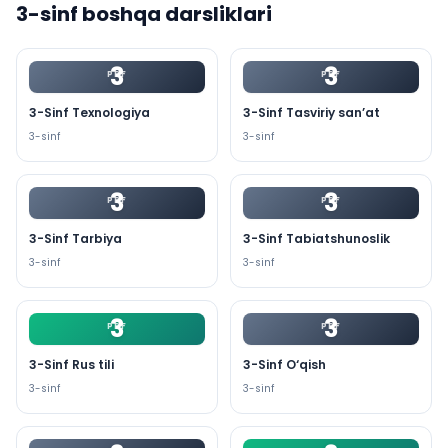
3
-sinf boshqa darsliklari
3
3
PDF
PDF
3-Sinf Texnologiya
3-Sinf Tasviriy san’at
3
-sinf
3
-sinf
3
3
PDF
PDF
3-Sinf Tarbiya
3-Sinf Tabiatshunoslik
3
-sinf
3
-sinf
3
3
PDF
PDF
3-Sinf Rus tili
3-Sinf O‘qish
3
-sinf
3
-sinf