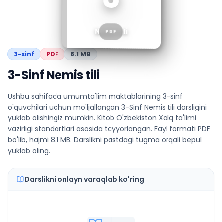
Nemis tili
PDF
3
-sinf
PDF
8.1 MB
3-Sinf Nemis tili
Ushbu sahifada umumta'lim maktablarining 3-sinf
o'quvchilari uchun mo'ljallangan 3-Sinf Nemis tili darsligini
yuklab olishingiz mumkin. Kitob O'zbekiston Xalq ta'limi
vazirligi standartlari asosida tayyorlangan. Fayl formati PDF
bo'lib, hajmi 8.1 MB. Darslikni pastdagi tugma orqali bepul
yuklab oling.
Darslikni onlayn varaqlab ko'ring