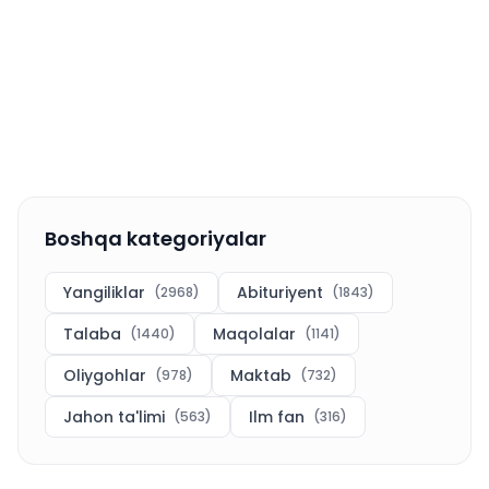
Boshqa kategoriyalar
Yangiliklar
Abituriyent
(
2968
)
(
1843
)
Talaba
Maqolalar
(
1440
)
(
1141
)
Oliygohlar
Maktab
(
978
)
(
732
)
Jahon ta'limi
Ilm fan
(
563
)
(
316
)