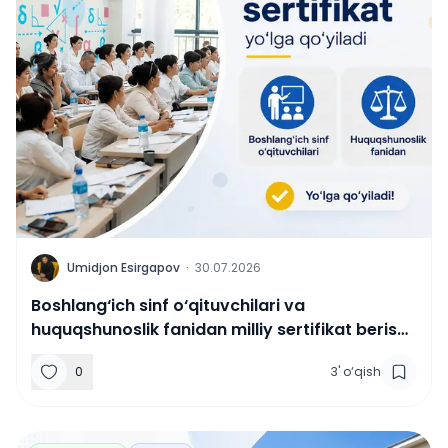
U
Umidjon Esirgapov
·
30.07.2026
Boshlang‘ich sinf o‘qituvchilari va
huquqshunoslik fanidan milliy sertifikat berish
yo‘lga qo‘yiladi.
0
3
'
o‘qish