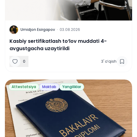
U
Umidjon Esirgapov
·
03.08.2026
Kasbiy sertifikatlash to‘lov muddati 4-
avgustgacha uzaytirildi
0
3
'
o‘qish
Attestatsiya
Maktab
Yangiliklar