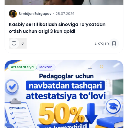
U
Umidjon Esirgapov
·
28.07.2026
Kasbiy sertifikatlash sinoviga ro‘yxatdan
o‘tish uchun atigi 3 kun qoldi
0
2
'
o‘qish
Attestatsiya
Maktab