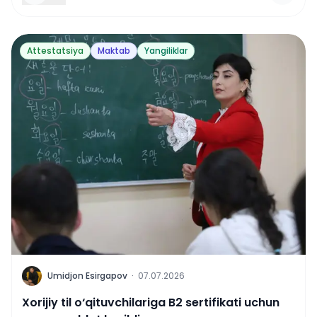
Attestatsiya
Maktab
Yangiliklar
U
Umidjon Esirgapov
·
07.07.2026
Xorijiy til o‘qituvchilariga B2 sertifikati uchun