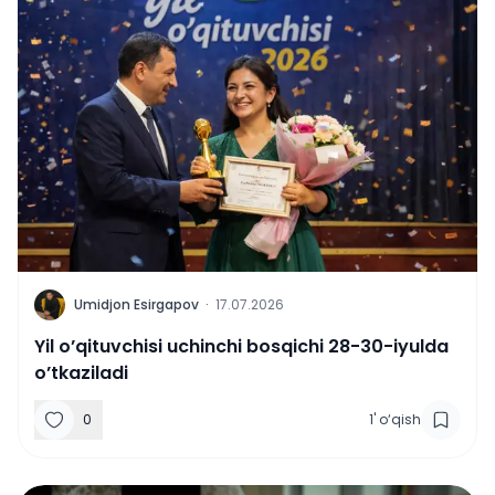
U
Umidjon Esirgapov
·
17.07.2026
Yil o’qituvchisi uchinchi bosqichi 28-30-iyulda
o’tkaziladi
0
1
'
o‘qish