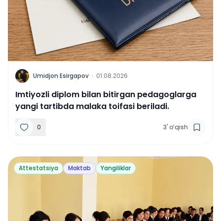
U
Umidjon Esirgapov
·
01.08.2026
Imtiyozli diplom bilan bitirgan pedagoglarga
yangi tartibda malaka toifasi beriladi.
0
3
'
o‘qish
Attestatsiya
Maktab
Yangiliklar