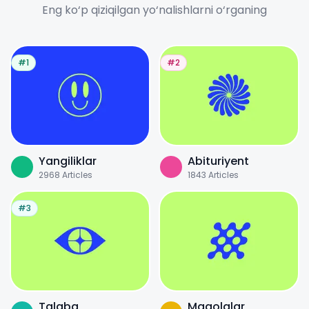
Eng ko‘p qiziqilgan yo‘nalishlarni o‘rganing
#1
#2
Yangiliklar
Abituriyent
2968
Articles
1843
Articles
#3
Talaba
Maqolalar