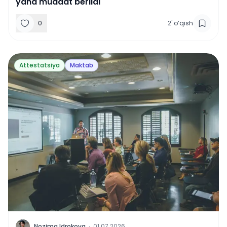
yana muddat berildi
0
2
'
o‘qish
Attestatsiya
Maktab
N
Nozima Idrokova
·
01.07.2026