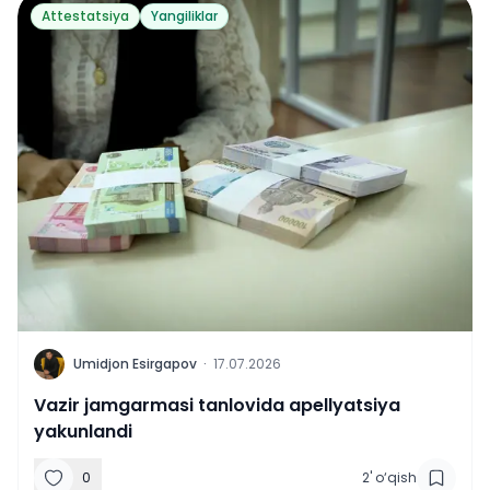
Attestatsiya
Yangiliklar
U
Umidjon Esirgapov
·
17.07.2026
Vazir jamgarmasi tanlovida apellyatsiya
yakunlandi
0
2
'
o‘qish