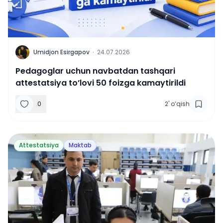
U
Umidjon Esirgapov
·
24.07.2026
Pedagoglar uchun navbatdan tashqari
attestatsiya to’lovi 50 foizga kamaytirildi
0
2
'
o‘qish
Attestatsiya
Maktab