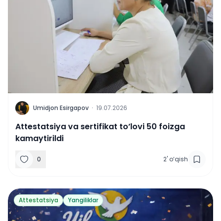
U
Umidjon Esirgapov
·
19.07.2026
Attestatsiya va sertifikat to’lovi 50 foizga
kamaytirildi
0
2
'
o‘qish
Attestatsiya
Yangiliklar