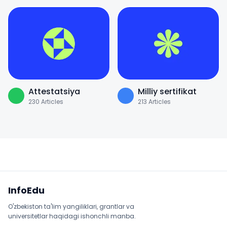
Attestatsiya
Milliy sertifikat
230
Articles
213
Articles
Sayt xaritasi
InfoEdu
O'zbekiston ta'lim yangiliklari, grantlar va
universitetlar haqidagi ishonchli manba.