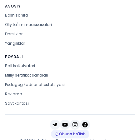
ASOSIY
Bosh sahifa
Oliy ta'lim muassasalari
Darsliklar
Yangiliklar
FOYDALI
Ball kalkulyatori
Milliy sertifikat sanalari
Pedagog kadrlar attestatsiyasi
Reklama
Sayt xaritasi
Obuna bo'lish