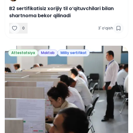
B2 sertifikatisiz xorijiy til o‘qituvchilari bilan
shartnoma bekor qilinadi
0
3
'
o‘qish
Attestatsiya
Maktab
Milliy sertifikat