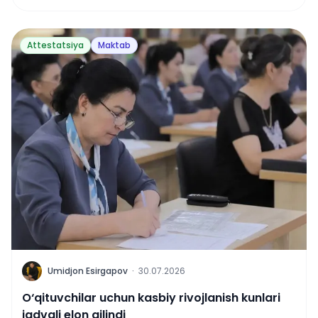
Attestatsiya
Maktab
U
Umidjon Esirgapov
·
30.07.2026
O‘qituvchilar uchun kasbiy rivojlanish kunlari
jadvali elon qilindi