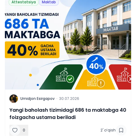
Attestatsiya
Maktab
U
Umidjon Esirgapov
·
30.07.2026
Yangi baholash tizimidagi 686 ta maktabga 40
foizgacha ustama beriladi
0
2
'
o‘qish