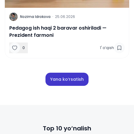
N
Nozima Idrokova
·
25.06.2026
Pedagog ish haqi 2 baravar oshiriladi —
Prezident farmoni
0
1
'
o‘qish
Yana ko‘rsatish
Top 10 yo‘nalish