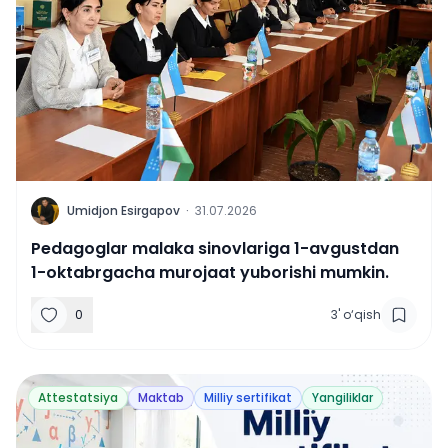
U
Umidjon Esirgapov
·
31.07.2026
Pedagoglar malaka sinovlariga 1-avgustdan
1-oktabrgacha murojaat yuborishi mumkin.
0
3
'
o‘qish
Attestatsiya
Maktab
Milliy sertifikat
Yangiliklar