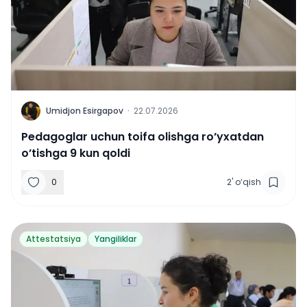
U
Umidjon Esirgapov
·
22.07.2026
Pedagoglar uchun toifa olishga ro’yxatdan
o’tishga 9 kun qoldi
0
2
'
o‘qish
Attestatsiya
Yangiliklar