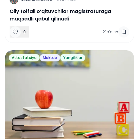
Oliy toifali o’qituvchilar magistraturaga
maqsadli qabul qilinadi
0
2
'
o‘qish
Attestatsiya
Maktab
Yangiliklar