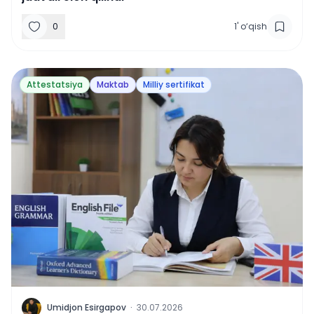
0
1
'
o‘qish
Attestatsiya
Maktab
Milliy sertifikat
U
Umidjon Esirgapov
·
30.07.2026