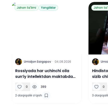
Jahon ta'limi
Yangiliklar
Jahon ta'
U
U
Umidjon Esirgapov
·
04.08.2026
Umid
Rossiyada har uchinchi oila
Hindist
sun’iy intellektdan maktabda
sizib ch
foydalanadi
abituriy
0
389
0
2
daqiqalik o‘qish
3
daqiqali