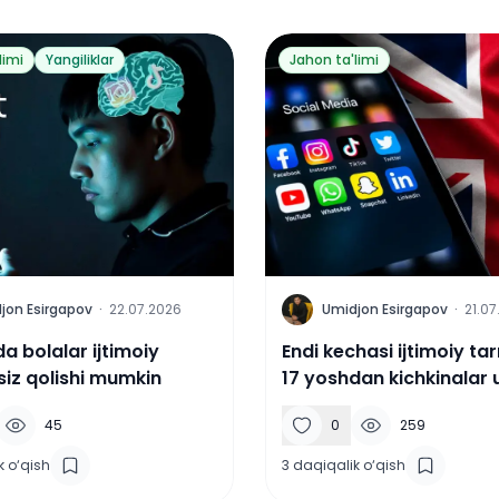
limi
Yangiliklar
Jahon ta'limi
U
jon Esirgapov
·
22.07.2026
Umidjon Esirgapov
·
21.07
a bolalar ijtimoiy
Endi kechasi ijtimoiy t
iz qolishi mumkin
17 yoshdan kichkinalar
taqiqlanadi
45
0
259
k o‘qish
3
daqiqalik o‘qish