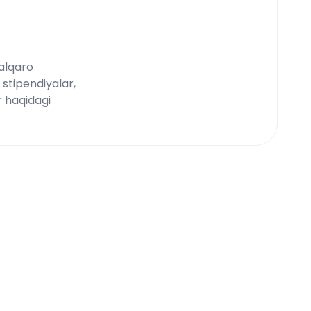
xalqaro
, stipendiyalar,
r haqidagi