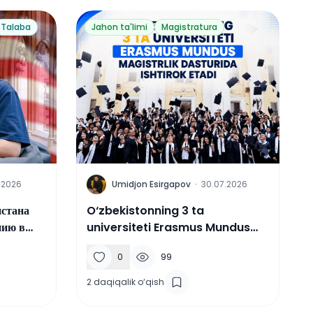
Talaba
Jahon ta'limi
Magistratura
U
.2026
Umidjon Esirgapov
·
30.07.2026
истана
O‘zbekistonning 3 ta
нию в
universiteti Erasmus Mundus
magistrlik dasturida ishtirok
0
99
etadi
2
daqiqalik o‘qish