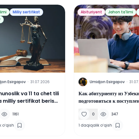
limi
Milliy sertifikat
Abituriyent
Jahon ta'limi
r
U
jon Esirgapov
·
31.07.2026
Umidjon Esirgapov
·
31.07
noslik va 11 ta chet tili
Как абитуриенту из Узбек
 milliy sertifikat berish
подготовиться к поступле
o‘lga qo‘yiladi.
университет США
1161
0
347
k o‘qish
1
daqiqalik o‘qish