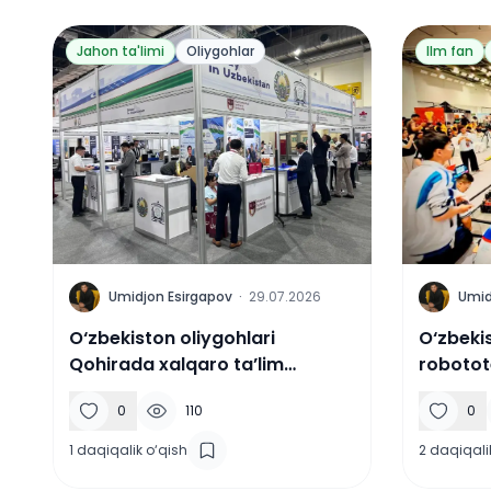
Jahon ta'limi
Oliygohlar
Ilm fan
U
U
Umidjon Esirgapov
·
29.07.2026
Umid
O‘zbekiston oliygohlari
O‘zbeki
Qohirada xalqaro ta’lim
robotot
ko‘rgazmasida ishtirok
chempi
0
110
0
etmoqda
oldi
1
daqiqalik o‘qish
2
daqiqali