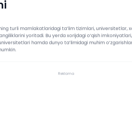
mi
ing turli mamlakatlaridagi ta’lim tizimlari, universitetlar, 
angiliklarini yoritadi. Bu yerda xorijdagi o‘qish imkoniyatlari
 universitetlari hamda dunyo ta’limidagi muhim o‘zgarishla
mumkin.
Reklama