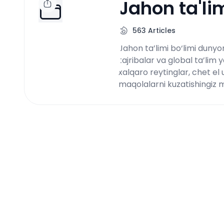
Jahon ta'li
563
Articles
Jahon ta’limi bo‘limi dunyon
tajribalar va global ta’lim y
xalqaro reytinglar, chet el
maqolalarni kuzatishingiz 