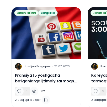
Jahon ta'limi
Yangiliklar
Jahon ta'
U
U
Umidjon Esirgapov
·
22.07.2026
Umid
Fransiya 15 yoshgacha
Koreyad
bo’lganlarga ijtimoiy tarmoqni
tarmoqs
taqiqladi
0
102
0
2
daqiqalik o‘qish
2
daqiqali