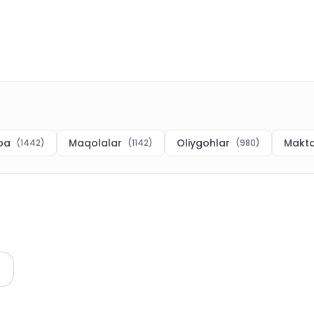
ba
Maqolalar
Oliygohlar
Makt
(
1442
)
(
1142
)
(
980
)