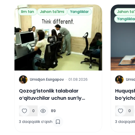
Ilm fan
Jahon ta'limi
Yangiliklar
Jahon ta'
Yangilikla
U
U
Umidjon Esirgapov
·
01.08.2026
Umid
Qozog‘istonlik talabalar
Huquqshu
o‘qituvchilar uchun sun‘iy
bo‘yicha
intellekt platformasini yaratdi.
tizimi y
0
89
0
3
daqiqalik o‘qish
3
daqiqali