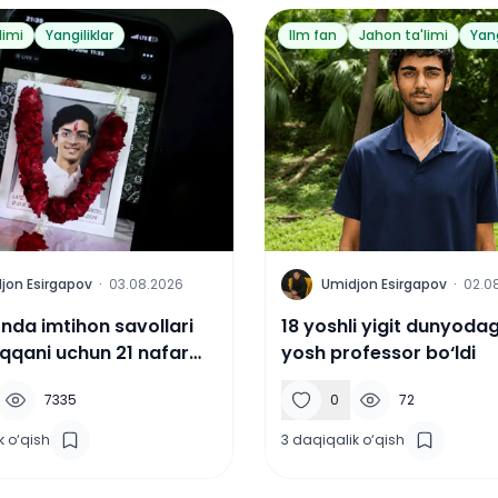
limi
Yangiliklar
Ilm fan
Jahon ta'limi
Yang
U
jon Esirgapov
·
03.08.2026
Umidjon Esirgapov
·
02.0
onda imtihon savollari
18 yoshli yigit dunyoda
iqqani uchun 21 nafar
yosh professor bo‘ldi
ent joniga qasd qildi
7335
0
72
k o‘qish
3
daqiqalik o‘qish