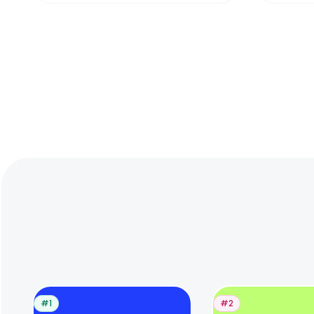
#1
#2