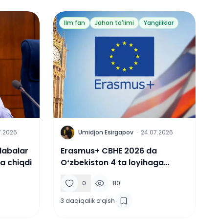
Ilm fan
Jahon ta'limi
Yangiliklar
U
7.2026
Umidjon Esirgapov
·
24.07.2026
alabalar
Erasmus+ CBHE 2026 da
ga chiqdi
Oʻzbekiston 4 ta loyihaga
yetakchilik qilmoqda
0
80
3
daqiqalik o‘qish