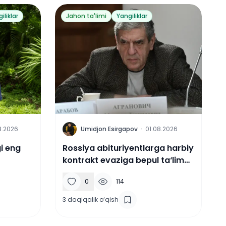
iliklar
Jahon ta'limi
Yangiliklar
U
8.2026
Umidjon Esirgapov
·
01.08.2026
gi eng
Rossiya abituriyentlarga harbiy
kontrakt evaziga bepul ta‘lim
taklif qilmoqda.
0
114
3
daqiqalik o‘qish