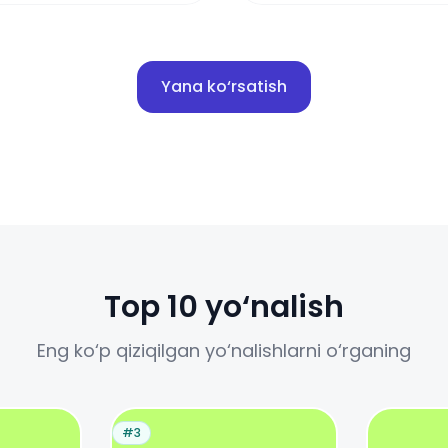
Yana ko‘rsatish
Top 10 yo‘nalish
Eng ko‘p qiziqilgan yo‘nalishlarni o‘rganing
#3