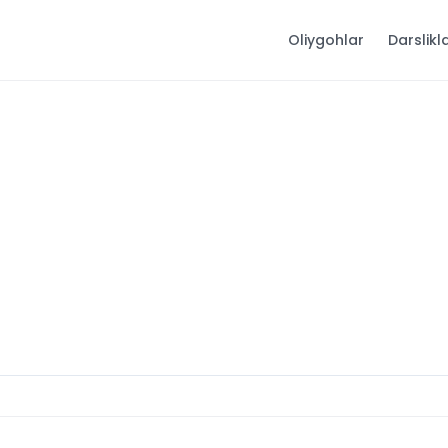
Oliygohlar
Darslikl