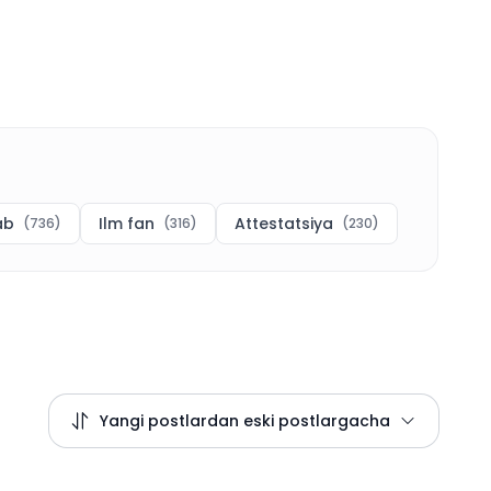
ab
Ilm fan
Attestatsiya
(
736
)
(
316
)
(
230
)
Yangi postlardan eski postlargacha