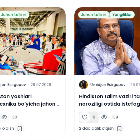
Jahon ta'limi
Jahon ta'limi
Yangiliklar
U
jon Esirgapov
·
29.07.2026
Umidjon Esirgapov
·
26.0
ston yoshlari
Hindiston talim vaziri t
exnika bo‘yicha jahon
noroziligi ostida istefo
onatida kumush medal
30
0
139
k o‘qish
2
daqiqalik o‘qish