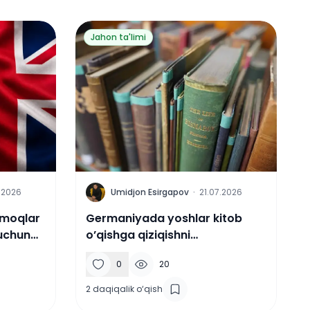
Jahon ta'limi
U
.2026
Umidjon Esirgapov
·
21.07.2026
armoqlar
Germaniyada yoshlar kitob
 uchun
o’qishga qiziqishni
yo’qotmoqda
0
20
2
daqiqalik o‘qish