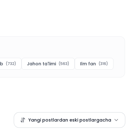
ab
Jahon ta'limi
Ilm fan
(
732
)
(
563
)
(
316
)
Yangi postlardan eski postlargacha