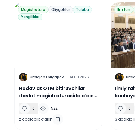
Magistratura
Oliygohlar
Talaba
Ilm fan
Yangiliklar
U
U
Umidjon Esirgapov
·
04.08.2026
Umid
Nodavlat OTM bitiruvchilari
Ilmiy r
davlat magistraturasida o‘qishi
kuchay
mumkin
0
522
0
2
daqiqalik o‘qish
3
daqiqali