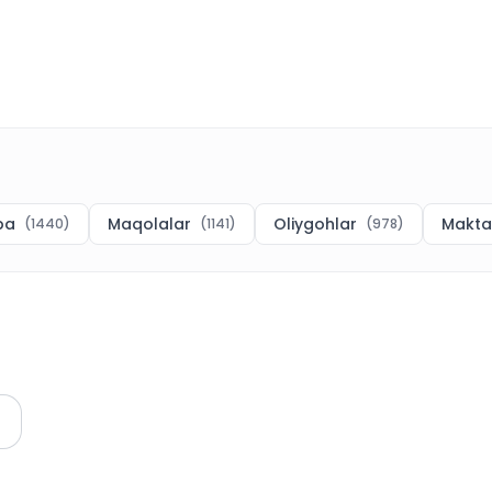
ba
Maqolalar
Oliygohlar
Makt
(
1440
)
(
1141
)
(
978
)