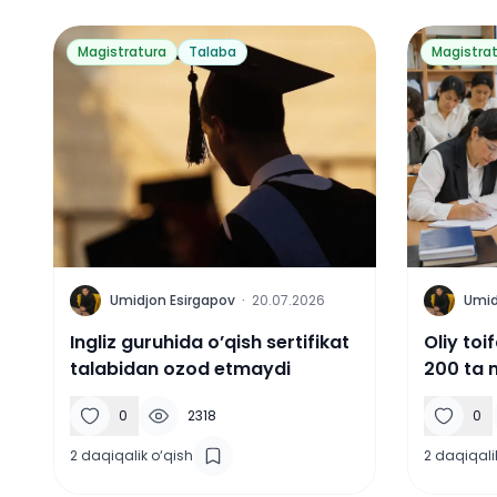
Magistratura
Talaba
Magistra
U
U
Umidjon Esirgapov
·
20.07.2026
Umid
Ingliz guruhida o’qish sertifikat
Oliy toi
talabidan ozod etmaydi
200 ta 
ajratildi
0
2318
0
2
daqiqalik o‘qish
2
daqiqali