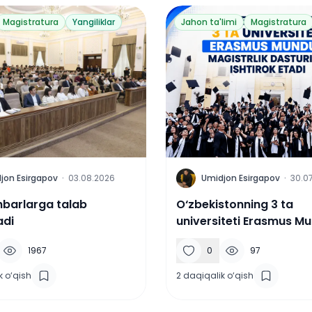
Magistratura
Yangiliklar
Jahon ta'limi
Magistratura
U
jon Esirgapov
·
03.08.2026
Umidjon Esirgapov
·
30.0
ahbarlarga talab
O‘zbekistonning 3 ta
adi
universiteti Erasmus M
magistrlik dasturida ish
1967
0
97
etadi
k o‘qish
2
daqiqalik o‘qish