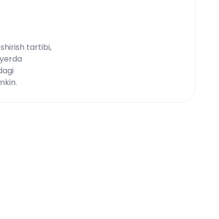
hirish tartibi,
 yerda
dagi
mkin.