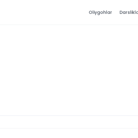
Oliygohlar
Darslikl