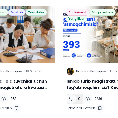
tura
Maktab
Yangiliklar
Abituriyent
Magistratura
Yangiliklar
U
jon Esirgapov
·
18.07.2026
Umidjon Esirgapov
·
17.07
fali o‘qituvchilar uchun
Ishlab turib magistratu
magistratura kvotasi
tug’atmoqchimisiz? Kec
ta’limga 1 393 ta o’rin aj
363
0
2236
k o‘qish
1
daqiqalik o‘qish