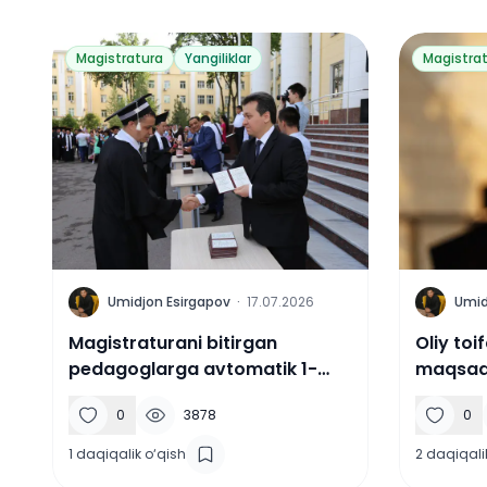
Magistratura
Yangiliklar
Magistra
U
U
Umidjon Esirgapov
·
17.07.2026
Umid
Magistraturani bitirgan
Oliy toi
pedagoglarga avtomatik 1-
maqsadl
malaka toifasi beriladi
qabul b
0
3878
0
1
daqiqalik o‘qish
2
daqiqali