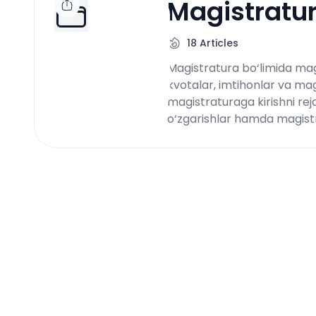
Magistratu
18
Articles
Magistratura bo‘limida magis
kvotalar, imtihonlar va ma
magistraturaga kirishni rej
o‘zgarishlar hamda magistr 