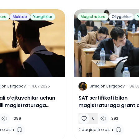
tura
Maktab
Yangiliklar
Magistratura
Oliygohlar
Y
U
jon Esirgapov
·
14.07.2026
Umidjon Esirgapov
·
08.0
fali o‘qituvchilar uchun
SAT sertifikati bilan
i magistraturaga
magistraturaga grant 
oshlandi
kirish mumkinmi?
1099
0
393
k o‘qish
2
daqiqalik o‘qish