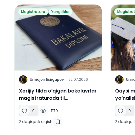
Magistratura
Yangiliklar
Magistra
U
U
Umidjon Esirgapov
·
22.07.2026
Umid
Xorijiy tilda o’qigan bakalavrlar
Qaysi m
magistraturada til
yo’nalis
sertifikatidan ozod etiladi
0
1170
0
2
daqiqalik o‘qish
2
daqiqali