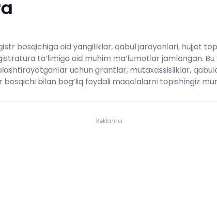
ra
tr bosqichiga oid yangiliklar, qabul jarayonlari, hujjat tops
gistratura ta’limiga oid muhim ma’lumotlar jamlangan. Bu
alashtirayotganlar uchun grantlar, mutaxassisliklar, qabul
bosqichi bilan bog‘liq foydali maqolalarni topishingiz mu
Reklama