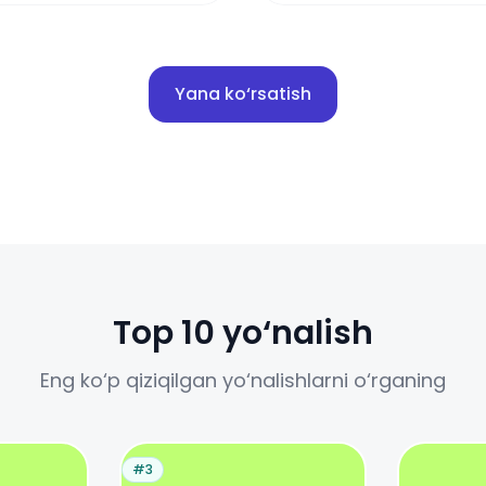
Yana ko‘rsatish
Top 10 yo‘nalish
Eng ko‘p qiziqilgan yo‘nalishlarni o‘rganing
#3