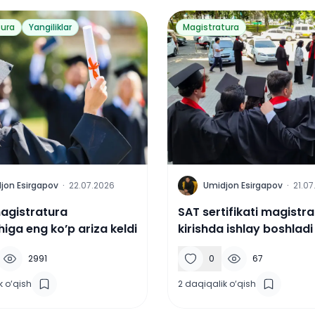
tura
Yangiliklar
Magistratura
U
jon Esirgapov
·
22.07.2026
Umidjon Esirgapov
·
21.07
agistratura
SAT sertifikati magistr
higa eng ko’p ariza keldi
kirishda ishlay boshladi
2991
0
67
k o‘qish
2
daqiqalik o‘qish