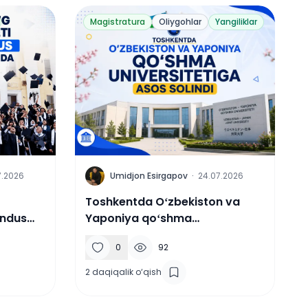
Magistratura
Oliygohlar
Yangiliklar
U
7.2026
Umidjon Esirgapov
·
24.07.2026
Toshkentda Oʻzbekiston va
undus
Yaponiya qoʻshma
tirok
universitetiga asos solindi
0
92
2
daqiqalik o‘qish