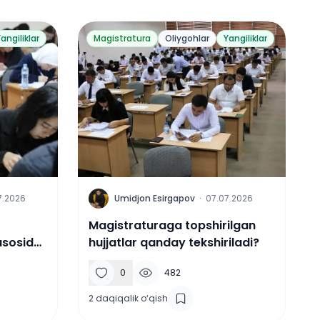
angiliklar
Magistratura
Oliygohlar
Yangiliklar
U
7.2026
Umidjon Esirgapov
·
07.07.2026
Magistraturaga topshirilgan
asosida
hujjatlar qanday tekshiriladi?
0
482
2
daqiqalik o‘qish