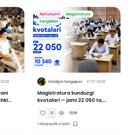
Abituriyent
Magistratura
Yangiliklar
U
.2026
Umidjon Esirgapov
·
17.07.2026
rani
Magistratura kunduzgi
hki
kvotalari — jami 22 050 ta,
ratildi
shundan 10 340 ta grant
0
1036
1
daqiqalik o‘qish