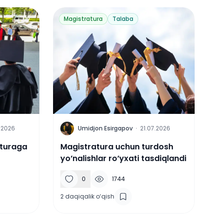
Magistratura
Talaba
U
.2026
Umidjon Esirgapov
·
21.07.2026
aturaga
Magistratura uchun turdosh
yo’nalishlar ro’yxati tasdiqlandi
0
1744
2
daqiqalik o‘qish