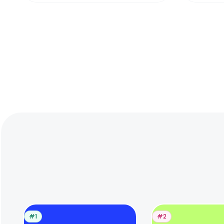
#1
#2