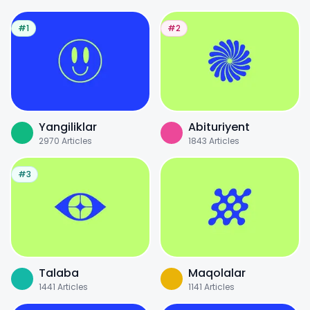
#1
#2
Yangiliklar
Abituriyent
2970
Articles
1843
Articles
#3
Talaba
Maqolalar
1441
Articles
1141
Articles