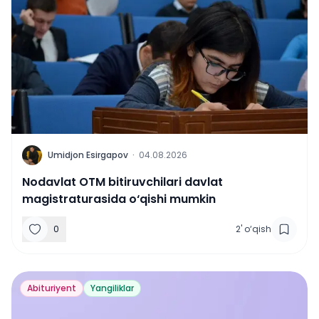
U
Umidjon Esirgapov
·
04.08.2026
Nodavlat OTM bitiruvchilari davlat
magistraturasida o‘qishi mumkin
0
2
'
o‘qish
Abituriyent
Yangiliklar