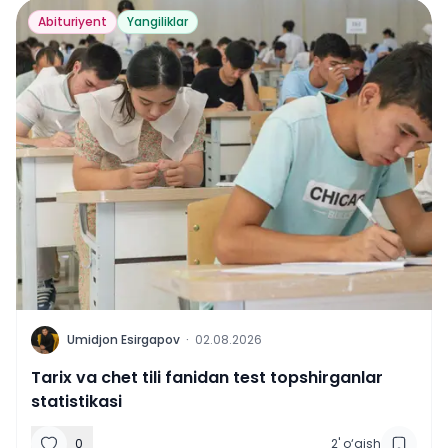
Abituriyent
Yangiliklar
U
Umidjon Esirgapov
·
02.08.2026
Tarix va chet tili fanidan test topshirganlar
statistikasi
0
2
'
o‘qish