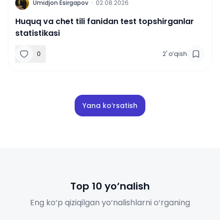
U
Umidjon Esirgapov
·
02.08.2026
Huquq va chet tili fanidan test topshirganlar
statistikasi
0
2
'
o‘qish
Yana ko‘rsatish
Top 10 yo‘nalish
Eng ko‘p qiziqilgan yo‘nalishlarni o‘rganing