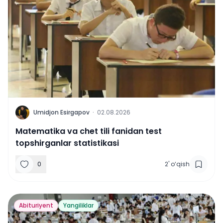
U
Umidjon Esirgapov
·
02.08.2026
Matematika va chet tili fanidan test
topshirganlar statistikasi
0
2
'
o‘qish
Abituriyent
Yangiliklar