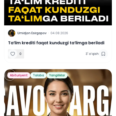
U
Umidjon Esirgapov
·
04.08.2026
Ta‘lim krediti faqat kunduzgi ta‘limga beriladi
0
3
'
o‘qish
Abituriyent
Talaba
Yangiliklar