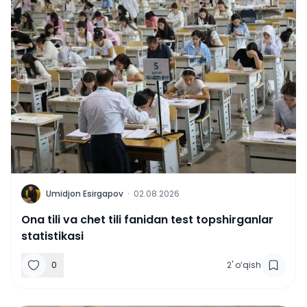
U
Umidjon Esirgapov
·
02.08.2026
Ona tili va chet tili fanidan test topshirganlar
statistikasi
0
2
'
o‘qish