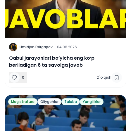
U
Umidjon Esirgapov
·
04.08.2026
Qabul jarayonlari bo‘yicha eng ko‘p
beriladigan 6 ta savolga javob
0
2
'
o‘qish
Magistratura
Oliygohlar
Talaba
Yangiliklar