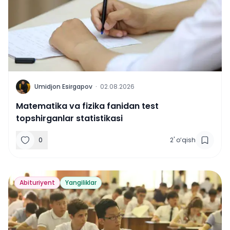
U
Umidjon Esirgapov
·
02.08.2026
Matematika va fizika fanidan test
topshirganlar statistikasi
0
2
'
o‘qish
Abituriyent
Yangiliklar