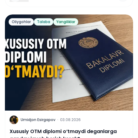
Oliygohlar
Talaba
Yangiliklar
U
Umidjon Esirgapov
·
03.08.2026
Xususiy OTM diplomi o‘tmaydi deganlarga