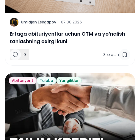
U
Umidjon Esirgapov
·
07.08.2026
Ertaga abituriyentlar uchun OTM va yo‘nalish
tanlashning oxirgi kuni
0
3
'
o‘qish
Abituriyent
Talaba
Yangiliklar