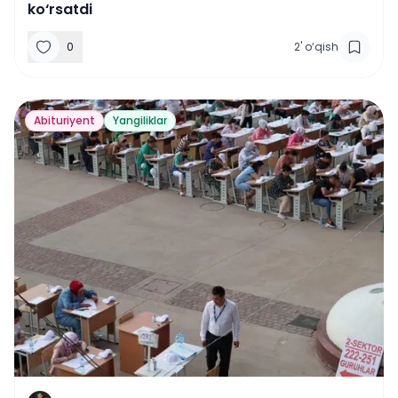
ko‘rsatdi
0
2
'
o‘qish
Abituriyent
Yangiliklar