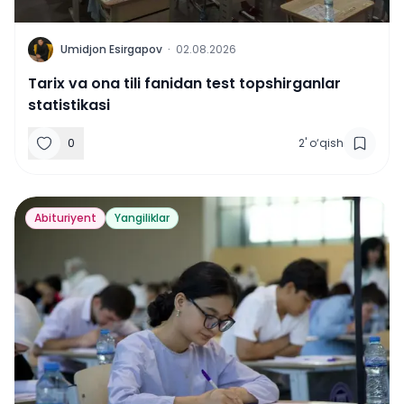
U
Umidjon Esirgapov
·
02.08.2026
Tarix va ona tili fanidan test topshirganlar
statistikasi
0
2
'
o‘qish
Abituriyent
Yangiliklar