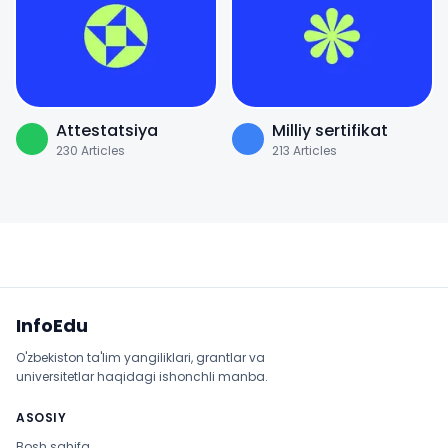
Attestatsiya
Milliy sertifikat
230
Articles
213
Articles
Sayt xaritasi
InfoEdu
O'zbekiston ta'lim yangiliklari, grantlar va
universitetlar haqidagi ishonchli manba.
ASOSIY
Bosh sahifa