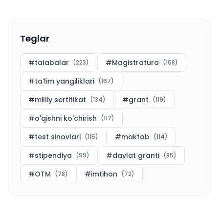
Teglar
#
talabalar
#
Magistratura
(
223
)
(
168
)
#
ta’lim yangiliklari
(
167
)
#
milliy sertifikat
#
grant
(
134
)
(
119
)
#
o'qishni ko'chirish
(
117
)
#
test sinovlari
#
maktab
(
115
)
(
114
)
#
stipendiya
#
davlat granti
(
99
)
(
85
)
#
OTM
#
imtihon
(
78
)
(
72
)