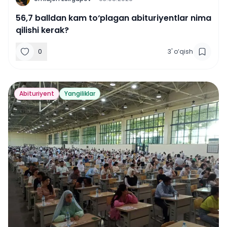
56,7 balldan kam to‘plagan abituriyentlar nima
qilishi kerak?
0
3
'
o‘qish
Abituriyent
Yangiliklar