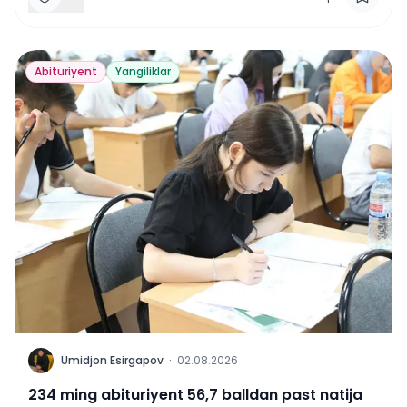
Abituriyent
Yangiliklar
U
Umidjon Esirgapov
·
02.08.2026
234 ming abituriyent 56,7 balldan past natija