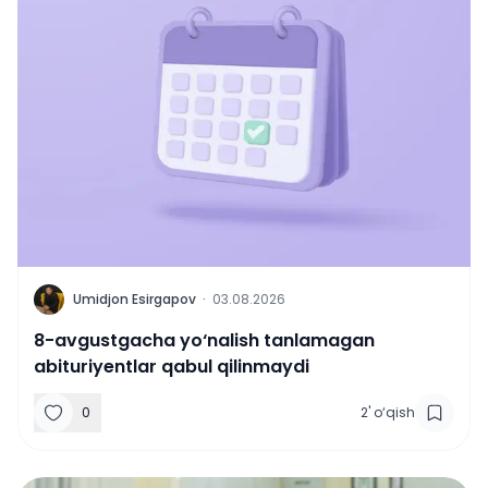
U
Umidjon Esirgapov
·
03.08.2026
8-avgustgacha yo‘nalish tanlamagan
abituriyentlar qabul qilinmaydi
0
2
'
o‘qish