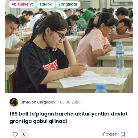
Abituriyent
Talaba
Yangiliklar
U
Umidjon Esirgapov
·
03.08.2026
189 ball to‘plagan barcha abituriyentlar davlat
grantiga qabul qilinadi
0
3
'
o‘qish