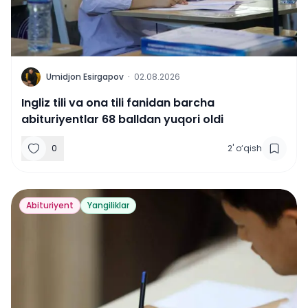
U
Umidjon Esirgapov
·
02.08.2026
Ingliz tili va ona tili fanidan barcha
abituriyentlar 68 balldan yuqori oldi
0
2
'
o‘qish
Abituriyent
Yangiliklar