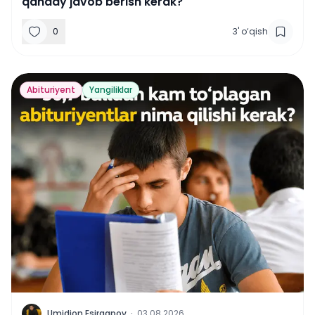
qanday javob berish kerak?
0
3
'
o‘qish
Abituriyent
Yangiliklar
U
Umidjon Esirgapov
·
03.08.2026