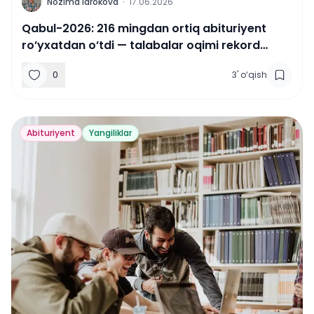
N
Nozima Idrokova
·
17.06.2026
Qabul-2026: 216 mingdan ortiq abituriyent
ro’yxatdan o’tdi — talabalar oqimi rekord
darajada
0
3
'
o‘qish
Abituriyent
Yangiliklar