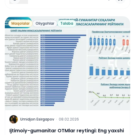
Maqolalar
Oliygohlar
Talaba
U
Umidjon Esirgapov
·
08.02.2026
Ijtimoiy-gumanitar OTMlar reytingi: Eng yaxshi