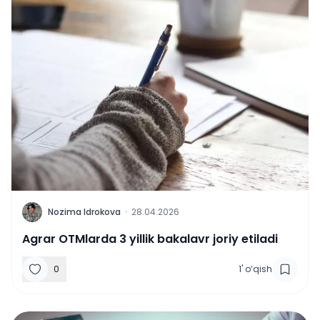
N
Nozima Idrokova
·
28.04.2026
Agrar OTMlarda 3 yillik bakalavr joriy etiladi
0
1
'
o‘qish