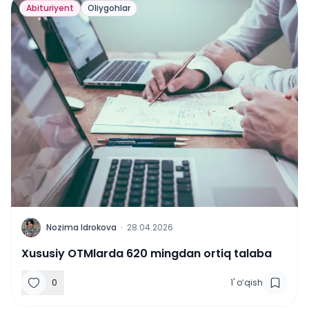
Abituriyent
Oliygohlar
N
Nozima Idrokova
·
28.04.2026
Xususiy OTMlarda 620 mingdan ortiq talaba
0
1
'
o‘qish