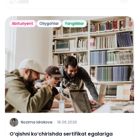
Abituriyent
Oliygohlar
Yangiliklar
N
Nozima Idrokova
·
18.06.2026
O‘qishni ko‘chirishda sertifikat egalariga