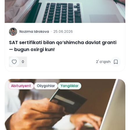
N
Nozima Idrokova
·
25.06.2026
SAT sertifikati bilan qo’shimcha davlat granti
— bugun oxirgi kun!
0
2
'
o‘qish
Abituriyent
Oliygohlar
Yangiliklar