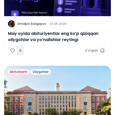
U
Umidjon Esirgapov
·
01.06.2026
May oyida abituriyentlar eng ko‘p qiziqqan
oliygohlar va yo‘nalishlar reytingi
0
2
'
o‘qish
Abituriyent
Oliygohlar