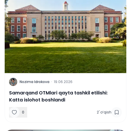
N
Nozima Idrokova
·
19.06.2026
Samarqand OTMlari qayta tashkil etilishi:
Katta islohot boshlandi
0
2
'
o‘qish