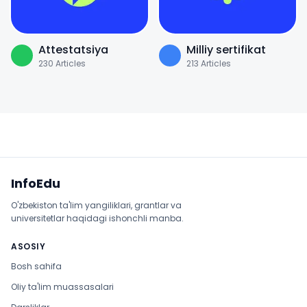
Attestatsiya
Milliy sertifikat
230
Articles
213
Articles
Sayt xaritasi
InfoEdu
O'zbekiston ta'lim yangiliklari, grantlar va
universitetlar haqidagi ishonchli manba.
ASOSIY
Bosh sahifa
Oliy ta'lim muassasalari