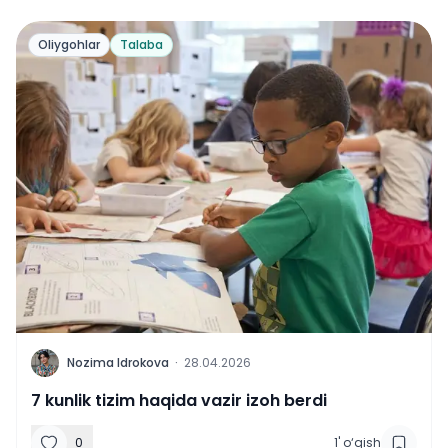
Oliygohlar
Talaba
N
Nozima Idrokova
·
28.04.2026
7 kunlik tizim haqida vazir izoh berdi
0
1
'
o‘qish