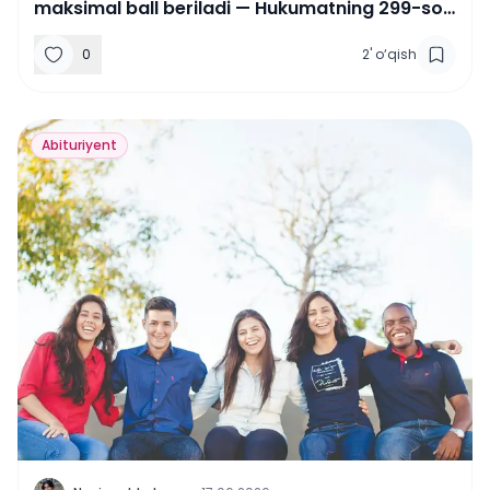
maksimal ball beriladi — Hukumatning 299-son
qarori
0
2
'
o‘qish
Abituriyent