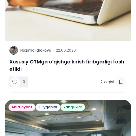
N
Nozima Idrokova
·
22.06.2026
Xususiy OTMga o’qishga kirish firibgarligi fosh
etildi
0
2
'
o‘qish
Abituriyent
Oliygohlar
Yangiliklar