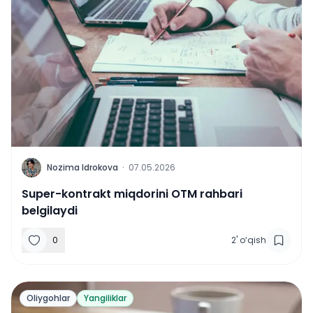
N
Nozima Idrokova
·
07.05.2026
Super-kontrakt miqdorini OTM rahbari
belgilaydi
0
2
'
o‘qish
Oliygohlar
Yangiliklar