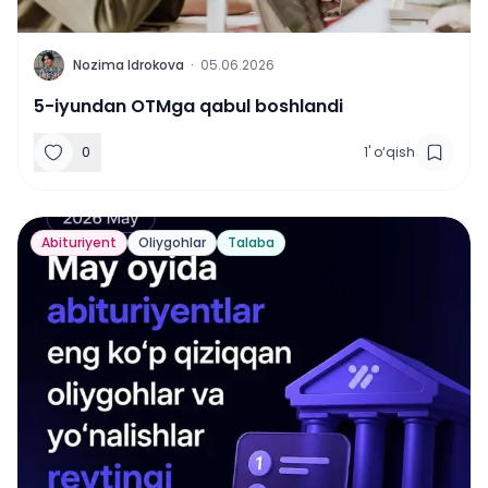
N
Nozima Idrokova
·
05.06.2026
5-iyundan OTMga qabul boshlandi
0
1
'
o‘qish
Abituriyent
Oliygohlar
Talaba