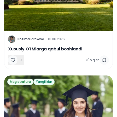
N
Nozima Idrokova
·
01.06.2026
Xususiy OTMlarga qabul boshlandi
0
3
'
o‘qish
Magistratura
Yangiliklar