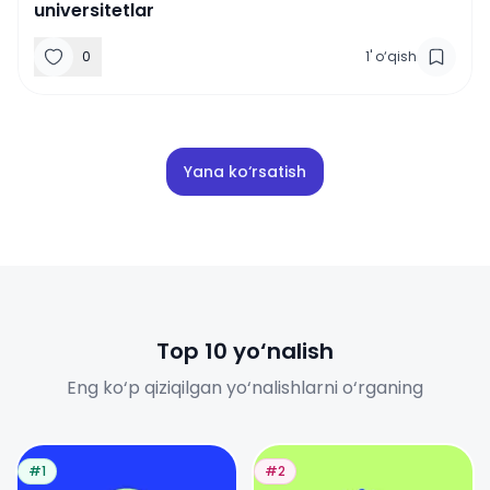
universitetlar
0
1
'
o‘qish
Yana ko‘rsatish
Top 10 yo‘nalish
Eng ko‘p qiziqilgan yo‘nalishlarni o‘rganing
#1
#2