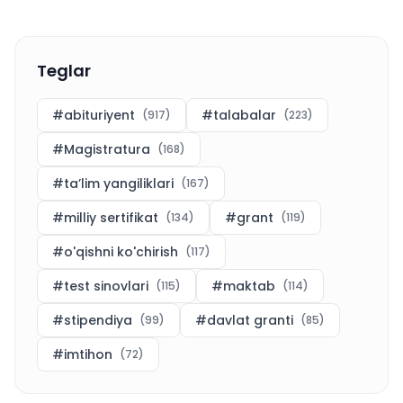
Teglar
#
abituriyent
#
talabalar
(
917
)
(
223
)
#
Magistratura
(
168
)
#
ta’lim yangiliklari
(
167
)
#
milliy sertifikat
#
grant
(
134
)
(
119
)
#
o'qishni ko'chirish
(
117
)
#
test sinovlari
#
maktab
(
115
)
(
114
)
#
stipendiya
#
davlat granti
(
99
)
(
85
)
#
imtihon
(
72
)