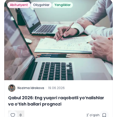
Abituriyent
Oliygohlar
Yangiliklar
N
Nozima Idrokova
·
19.06.2026
Qabul 2026: Eng yuqori raqobatli yo’nalishlar
va o’tish ballari prognozi
0
2
'
o‘qish