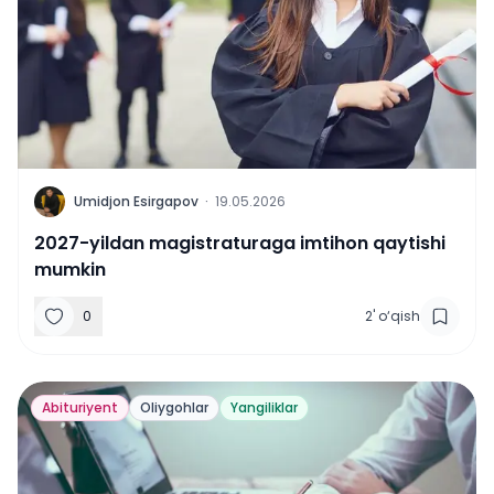
U
Umidjon Esirgapov
·
19.05.2026
2027-yildan magistraturaga imtihon qaytishi
mumkin
0
2
'
o‘qish
Abituriyent
Oliygohlar
Yangiliklar