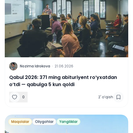
N
Nozima Idrokova
·
21.06.2026
Qabul 2026: 371 ming abituriyent ro’yxatdan
o’tdi — qabulga 5 kun qoldi
0
2
'
o‘qish
Maqolalar
Oliygohlar
Yangiliklar