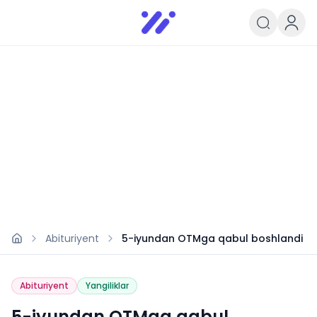
Infoedu
Ta&#039;lim xabarlari va yangili
Abituriyent
5-iyundan OTMga qabul boshlandi
Abituriyent
Yangiliklar
5-iyundan OTMga qabul