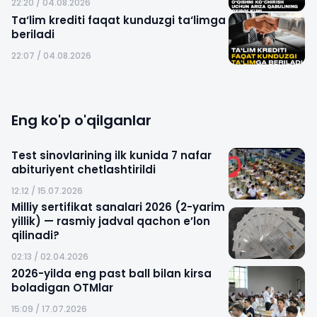
22:20 / 04.08.2026
Ta‘lim krediti faqat kunduzgi ta‘limga
beriladi
22:07 / 04.08.2026
Eng ko'p o'qilganlar
Test sinovlarining ilk kunida 7 nafar
abituriyent chetlashtirildi
12:12 / 15.07.2026
Milliy sertifikat sanalari 2026 (2-yarim
yillik) — rasmiy jadval qachon e’lon
qilinadi?
02:13 / 02.04.2026
2026-yilda eng past ball bilan kirsa
boladigan OTMlar
15:09 / 17.07.2026