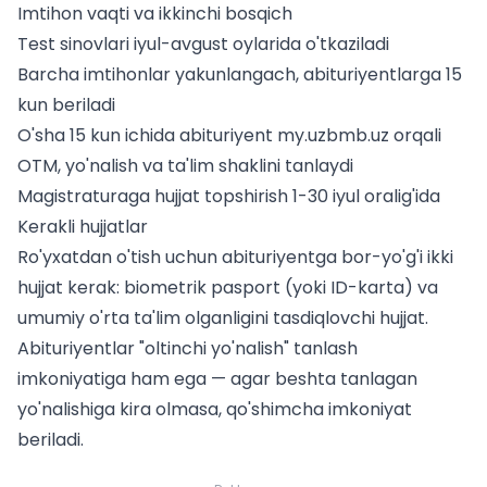
Imtihon vaqti va ikkinchi bosqich
Test sinovlari iyul-avgust oylarida o'tkaziladi
Barcha imtihonlar yakunlangach, abituriyentlarga 15
kun beriladi
O'sha 15 kun ichida abituriyent my.uzbmb.uz orqali
OTM, yo'nalish va ta'lim shaklini tanlaydi
Magistraturaga hujjat topshirish 1-30 iyul oralig'ida
Kerakli hujjatlar
Ro'yxatdan o'tish uchun abituriyentga bor-yo'g'i ikki
hujjat kerak: biometrik pasport (yoki ID-karta) va
umumiy o'rta ta'lim olganligini tasdiqlovchi hujjat.
Abituriyentlar "oltinchi yo'nalish" tanlash
imkoniyatiga ham ega — agar beshta tanlagan
yo'nalishiga kira olmasa, qo'shimcha imkoniyat
beriladi.