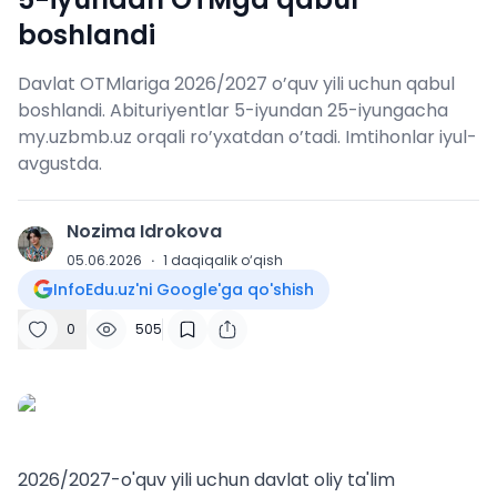
boshlandi
Davlat OTMlariga 2026/2027 o’quv yili uchun qabul
boshlandi. Abituriyentlar 5-iyundan 25-iyungacha
my.uzbmb.uz orqali ro’yxatdan o’tadi. Imtihonlar iyul-
avgustda.
Nozima Idrokova
N
05.06.2026
·
1
daqiqalik o‘qish
InfoEdu.uz'ni Google'ga qo'shish
0
505
2026/2027-o'quv yili uchun davlat oliy ta'lim