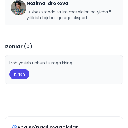
Nozima Idrokova
N
Oʻzbekistonda taʼlim masalalari boʻyicha 5
yillik ish tajribasiga ega ekspert.
Izohlar (
0
)
Izoh yozish uchun tizimga kiring.
Kirish
Eng so'nggi maqolalar