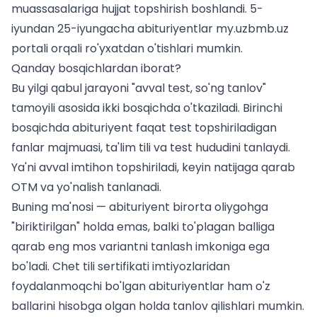
muassasalariga hujjat topshirish boshlandi. 5-
iyundan 25-iyungacha abituriyentlar
my.uzbmb.uz
portali orqali ro'yxatdan o'tishlari
mumkin.
Qanday bosqichlardan iborat?
Bu yilgi qabul jarayoni "avval test, so'ng tanlov"
tamoyili asosida ikki bosqichda o'tkaziladi. Birinchi
bosqichda abituriyent faqat test topshiriladigan
fanlar majmuasi, ta'lim tili va test hududini tanlaydi.
Ya'ni avval imtihon topshiriladi, keyin natijaga qarab
OTM va yo'nalish tanlanadi.
Buning ma'nosi — abituriyent birorta oliygohga
"biriktirilgan" holda emas, balki to'plagan balliga
qarab eng mos variantni tanlash imkoniga ega
bo'ladi.
Chet tili sertifikati imtiyozlaridan
foydalanmoqchi bo'lgan abituriyentlar ham o'z
ballarini hisobga olgan holda tanlov qilishlari mumkin.