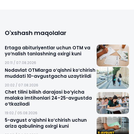
O'xshash maqolalar
Ertaga abituriyentlar uchun OTM va
yo‘nalish tanlashning oxirgi kuni
20:11 / 07.08.2026
Nodavlat OTMlarga o‘qishni ko‘chirish
muddati 10-avgustgacha uzaytirildi
20:02 / 07.08.2026
Chet tilini bilish darajasi bo‘yicha
malaka imtihonlari 24–25-avgustda
o‘tkaziladi
19:02 / 05.08.2026
5-avgust o‘qishni ko‘chirish uchun
ariza qabulining oxirgi kuni