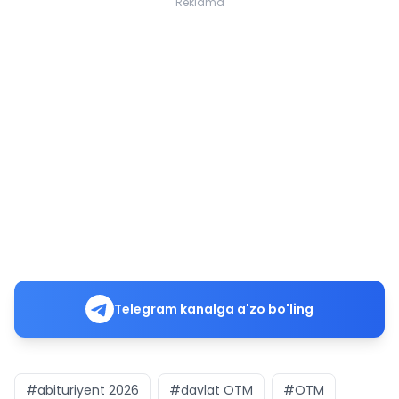
Reklama
Telegram kanalga a'zo bo'ling
#abituriyent 2026
#davlat OTM
#OTM