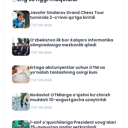
Javohir Sindarov Grand Chess Tour
turnirida 2-o‘rinni qo‘lga kiritdi
07.08.2026
O‘zbekiston ilk bor Xalqaro informatika
olimpiadasiga mezbonlik qiladi
07.08.2026
Ertaga abituriyentlar uchun OTM va
yo‘nalish tanlashning oxirgi kuni
07.08.2026
Nodavlat OTMlarga o‘qishni ko‘chirish
muddati 10-avgustgacha uzaytirildi
07.08.2026
1-sinf o‘quvchilariga Prezident sovg‘alari
25-avgustga qadar yetkaziladi