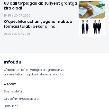
68 ball to’plagan abituriyent grantga
kira oladi
16:35 / 20.07.2026
O’quvchilar uchun yagona maktab
formasi talabi bekor qilindi
01:20 / 23.07.2026
Sayt xaritasi
InfoEdu
O'zbekiston ta'lim yangiliklari, grantlar va
universitetlar haqidagi ishonchli manba.
ASOSIY
Bosh sahifa
Oliy ta'lim muassasalari
Darsliklar