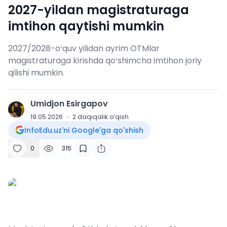
2027-yildan magistraturaga
imtihon qaytishi mumkin
2027/2028-o‘quv yilidan ayrim OTMlar
magistraturaga kirishda qo‘shimcha imtihon joriy
qilishi mumkin.
Umidjon Esirgapov
U
19.05.2026
·
2
daqiqalik o‘qish
InfoEdu.uz'ni Google'ga qo'shish
0
315