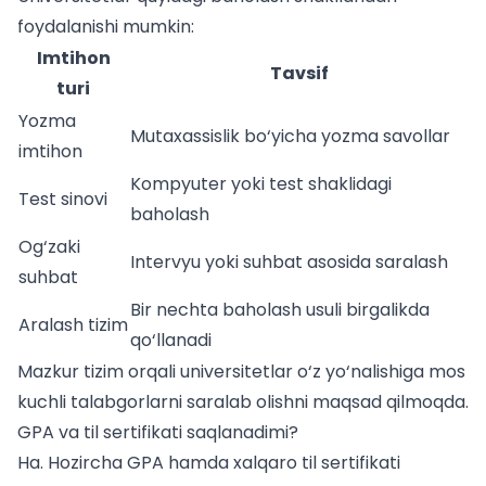
foydalanishi mumkin:
Imtihon
Tavsif
turi
Yozma
Mutaxassislik bo‘yicha yozma savollar
imtihon
Kompyuter yoki test shaklidagi
Test sinovi
baholash
Og‘zaki
Intervyu yoki suhbat asosida saralash
suhbat
Bir nechta baholash usuli birgalikda
Aralash tizim
qo‘llanadi
Mazkur tizim orqali universitetlar o‘z yo‘nalishiga mos
kuchli talabgorlarni saralab olishni maqsad qilmoqda.
GPA va til sertifikati saqlanadimi?
Ha. Hozircha GPA hamda xalqaro til sertifikati