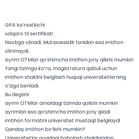
GPA ko‘rsatkichi
xalqaro til sertifikati
hisobga olinadi. Mutaxassislik fanidan esa imtihon
olinmaydi.
Ayrim OTMlar qo‘shimcha imtihon joriy qilishi mumkin
Yangi tizimga ko‘ra, magistratura qabuli uchun
imtihon shaklini belgilash huquqi universitetlarning
o‘ziga beriladi.
Bu degani:
ayrim OTMlar amaldagi tizimda qolishi mumkin
ayrimlari esa qo‘shimcha imtihon joriy qiladi
imtihon formatini universitet mustaqil belgilaydi
Qanday imtihon bo‘lishi mumkin?
Universitetlar quyidagi baholash shakllaridan