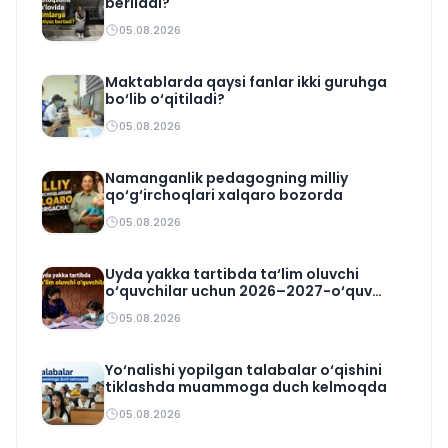
beriladi?
05.08.2026
Maktablarda qaysi fanlar ikki guruhga
bo‘lib o‘qitiladi?
05.08.2026
Namanganlik pedagogning milliy
qo‘g‘irchoqlari xalqaro bozorda
05.08.2026
Uyda yakka tartibda ta‘lim oluvchi
o‘quvchilar uchun 2026–2027-o‘quv
rejasi tasdiqlandi
05.08.2026
Yo‘nalishi yopilgan talabalar o‘qishini
tiklashda muammoga duch kelmoqda
05.08.2026