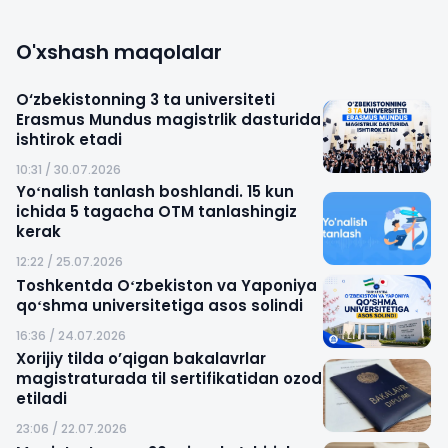
O'xshash maqolalar
O‘zbekistonning 3 ta universiteti
Erasmus Mundus magistrlik dasturida
ishtirok etadi
10:31 / 30.07.2026
Yoʻnalish tanlash boshlandi. 15 kun
ichida 5 tagacha OTM tanlashingiz
kerak
12:22 / 25.07.2026
Toshkentda Oʻzbekiston va Yaponiya
qoʻshma universitetiga asos solindi
16:36 / 24.07.2026
Xorijiy tilda o’qigan bakalavrlar
magistraturada til sertifikatidan ozod
etiladi
23:06 / 22.07.2026