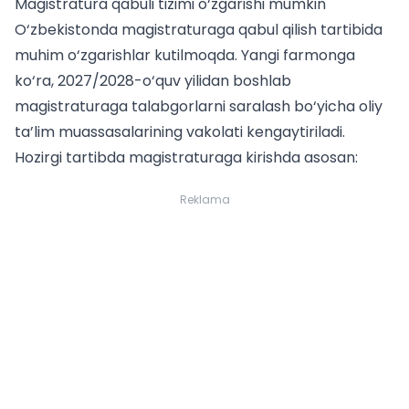
Magistratura qabuli tizimi o‘zgarishi mumkin
O‘zbekistonda magistraturaga qabul qilish tartibida
muhim o‘zgarishlar kutilmoqda. Yangi farmonga
ko‘ra, 2027/2028-o‘quv yilidan boshlab
magistraturaga talabgorlarni saralash bo‘yicha oliy
ta’lim muassasalarining vakolati kengaytiriladi.
Hozirgi tartibda magistraturaga kirishda asosan:
Reklama