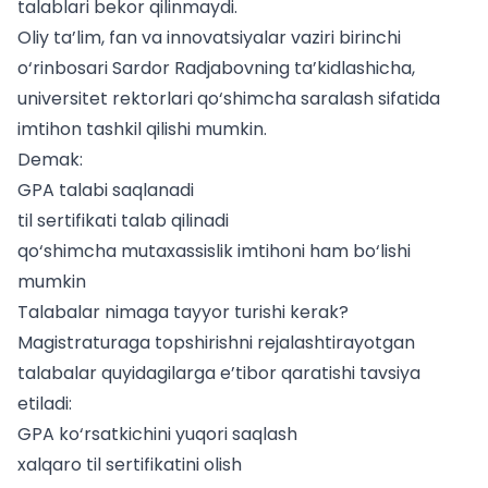
talablari bekor qilinmaydi.
Oliy ta’lim, fan va innovatsiyalar vaziri birinchi
o‘rinbosari Sardor Radjabovning ta’kidlashicha,
universitet rektorlari qo‘shimcha saralash sifatida
imtihon tashkil qilishi mumkin.
Demak:
GPA talabi saqlanadi
til sertifikati talab qilinadi
qo‘shimcha mutaxassislik imtihoni ham bo‘lishi
mumkin
Talabalar nimaga tayyor turishi kerak?
Magistraturaga topshirishni rejalashtirayotgan
talabalar quyidagilarga e’tibor qaratishi tavsiya
etiladi:
GPA ko‘rsatkichini yuqori saqlash
xalqaro til sertifikatini olish