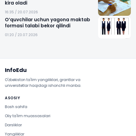
kira oladi
16:35 / 20.07.2026
O’quvchilar uchun yagona maktab
formasi talabi bekor qilindi
01:20 / 23.07.2026
Sayt xaritasi
InfoEdu
O'zbekiston ta'lim yangiliklari, grantlar va
universitetlar haqidagi ishonchli manba.
ASOSIY
Bosh sahifa
Oliy ta'lim muassasalari
Darsliklar
Yangiliklar