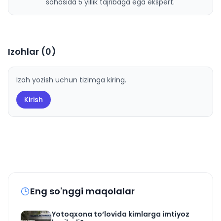
sohasida 5 yillik tajribaga ega ekspert.
Izohlar (
0
)
Izoh yozish uchun tizimga kiring.
Kirish
Eng so'nggi maqolalar
Yotoqxona to‘lovida kimlarga imtiyoz