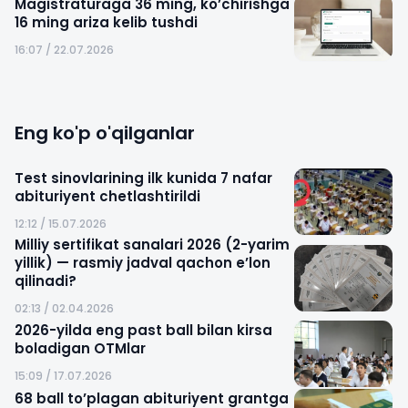
Magistraturaga 36 ming, ko’chirishga
16 ming ariza kelib tushdi
16:07 / 22.07.2026
Eng ko'p o'qilganlar
Test sinovlarining ilk kunida 7 nafar
abituriyent chetlashtirildi
12:12 / 15.07.2026
Milliy sertifikat sanalari 2026 (2-yarim
yillik) — rasmiy jadval qachon e’lon
qilinadi?
02:13 / 02.04.2026
2026-yilda eng past ball bilan kirsa
boladigan OTMlar
15:09 / 17.07.2026
68 ball to’plagan abituriyent grantga