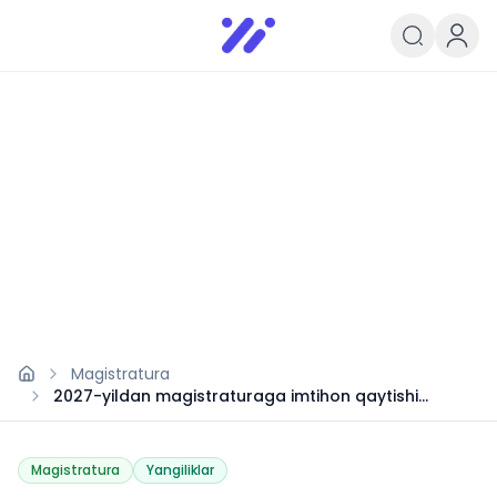
Infoedu
Ta&#039;lim xabarlari va yangili
Magistratura
2027-yildan magistraturaga imtihon qaytishi
mumkin
Magistratura
Yangiliklar