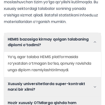
moslashuvchan tizim yo‘lga qo‘yilishi kutilmoqda. Bu
xususiy sektordagi talabalar sonining yanada
o‘sishiga xizmat qiladi. Batafsil statistikani
infoedu.uz
materiallaridan o‘rganish mumkin.
HEMIS bazasiga kirmay qolgan talabaning
diplomi o‘tadimi?
Yo‘q, agar talaba HEMIS platformasida
ro‘yxatdan o‘tmagan bo‘lsa, qonuniy ravishda
unga diplom rasmiylashtirilmaydi.
Xususiy universitetlarda super-kontrakt
narxi bir xilmi?
Hozir xususiy OTMlarga qishda ham