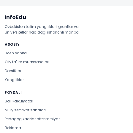
Sayt xaritasi
InfoEdu
O'zbekiston ta'lim yangiliklari, grantlar va
universitetlar haqidagi ishonchli manba.
ASOSIY
Bosh sahifa
Oliy ta'lim muassasalari
Darsliklar
Yangiliklar
FOYDALI
Ball kalkulyatori
Milliy sertifikat sanalari
Pedagog kadrlar attestatsiyasi
Reklama