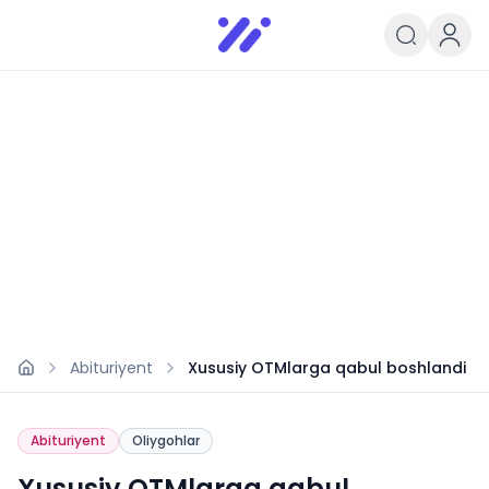
Infoedu
Ta&#039;lim xabarlari va yangili
Abituriyent
Xususiy OTMlarga qabul boshlandi
Abituriyent
Oliygohlar
Xususiy OTMlarga qabul