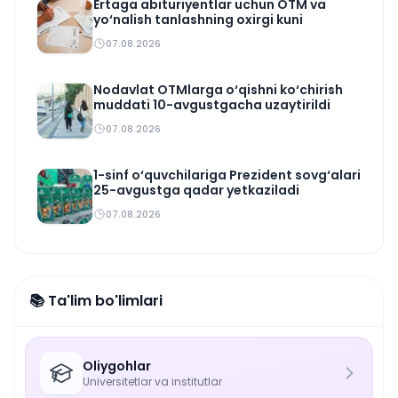
Ertaga abituriyentlar uchun OTM va
yo‘nalish tanlashning oxirgi kuni
07.08.2026
Nodavlat OTMlarga o‘qishni ko‘chirish
muddati 10-avgustgacha uzaytirildi
07.08.2026
1-sinf o‘quvchilariga Prezident sovg‘alari
25-avgustga qadar yetkaziladi
07.08.2026
📚 Ta'lim bo'limlari
Oliygohlar
Universitetlar va institutlar