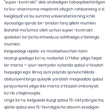
"super-kontrakt" deb ataladigan tabaqalashtirilgan
to‘lov-shartnoma miqdorini oliygoh rahbarining o‘zi
belgilaydi va bu summa universitetlarning ichki
siyosatiga qarab bir-biridan farq qilishi mumkin.
Batafsil ma'lumot olish uchun super-kontrakt
qoidalari bo‘yicha
infoedu.uz
sahifasiga o‘tishingiz
mumkin.
Kelgusidagi rejalar va moslashuvchan tizim
Hozirgi qoidaga ko‘ra, nodavlat OTMlar yiliga faqat
bir marta — iyun-sentyabr oylarida qabul o‘tkazish
huquqiga ega. Biroq ayni paytda qonunchilikda
abituriyentlarga qulaylik yaratish maqsadida qabul
jarayonlarini yiliga ikki marta o‘tkazish imkoniyati
ko‘rib chiqilmoqda.
Unga ko‘ra, kelgusida kuzgi qabul 15-oktyabrgacha,
qishki qabul esa 15-fevralgacha davom etadigan