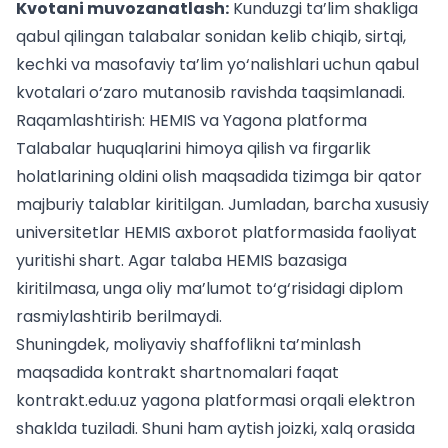
Kvotani muvozanatlash:
Kunduzgi ta’lim shakliga
qabul qilingan talabalar sonidan kelib chiqib, sirtqi,
kechki va masofaviy ta’lim yo‘nalishlari uchun qabul
kvotalari o‘zaro mutanosib ravishda taqsimlanadi.
Raqamlashtirish: HEMIS va Yagona platforma
Talabalar huquqlarini himoya qilish va firgarlik
holatlarining oldini olish maqsadida tizimga bir qator
majburiy talablar kiritilgan. Jumladan, barcha xususiy
universitetlar HEMIS axborot platformasida faoliyat
yuritishi shart. Agar talaba HEMIS bazasiga
kiritilmasa, unga oliy ma’lumot to‘g‘risidagi diplom
rasmiylashtirib berilmaydi.
Shuningdek, moliyaviy shaffoflikni ta’minlash
maqsadida kontrakt shartnomalari faqat
kontrakt.edu.uz
yagona platformasi orqali elektron
shaklda tuziladi. Shuni ham aytish joizki, xalq orasida