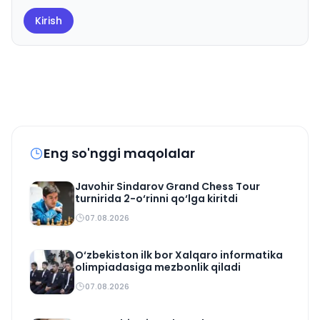
Kirish
Eng so'nggi maqolalar
Javohir Sindarov Grand Chess Tour
turnirida 2-o‘rinni qo‘lga kiritdi
07.08.2026
O‘zbekiston ilk bor Xalqaro informatika
olimpiadasiga mezbonlik qiladi
07.08.2026