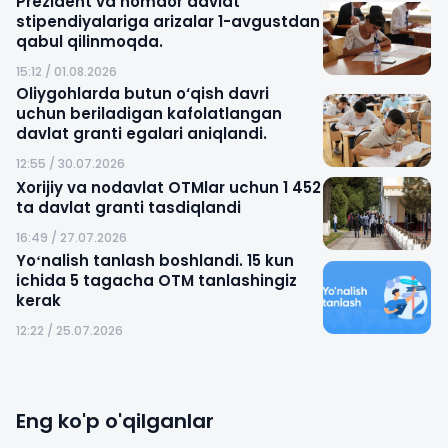
Prezident va nomdor davlat
stipendiyalariga arizalar 1-avgustdan
qabul qilinmoqda.
15:12 / 01.08.2026
Oliygohlarda butun o‘qish davri
uchun beriladigan kafolatlangan
davlat granti egalari aniqlandi.
12:55 / 30.07.2026
Xorijiy va nodavlat OTMlar uchun 1 452
ta davlat granti tasdiqlandi
16:49 / 27.07.2026
Yoʻnalish tanlash boshlandi. 15 kun
ichida 5 tagacha OTM tanlashingiz
kerak
12:22 / 25.07.2026
Eng ko'p o'qilganlar