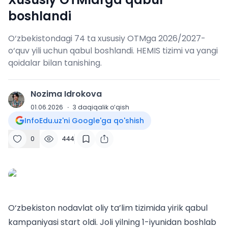
boshlandi
O‘zbekistondagi 74 ta xususiy OTMga 2026/2027-
o‘quv yili uchun qabul boshlandi. HEMIS tizimi va yangi
qoidalar bilan tanishing.
Nozima Idrokova
N
01.06.2026
·
3
daqiqalik o‘qish
InfoEdu.uz'ni Google'ga qo'shish
0
444
O‘zbekiston nodavlat oliy ta’lim tizimida yirik qabul
kampaniyasi start oldi. Joli yilning 1-iyunidan boshlab