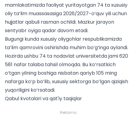
mamlakatimizda faoliyat yuritayotgan 74 ta xususiy
oliy ta’lim muassasasiga 2026/2027-o‘quv yili uchun
hujjatlar qabuli rasman ochildi. Mazkur jarayon
sentyabr oyiga qadar davom etadi.
Bugungi kunda xususiy oliygohlar respublikamizda
ta’lim qamrovini oshirishda muhim bo‘g‘inga aylandi.
Hozirda ushbu 74 ta nodavlat universitetda jami 620
581 nafar talaba tahsil olmoqda. Bu ko‘rsatkich
o‘tgan yilning boshiga nisbatan qariyb 105 ming
nafarga ko‘p bo‘lib, xususiy sektorga bo‘lgan qiziqish
yuqoriligini ko‘rsatadi.
Qabul kvotalari va qat'iy taqiqlar
Reklama