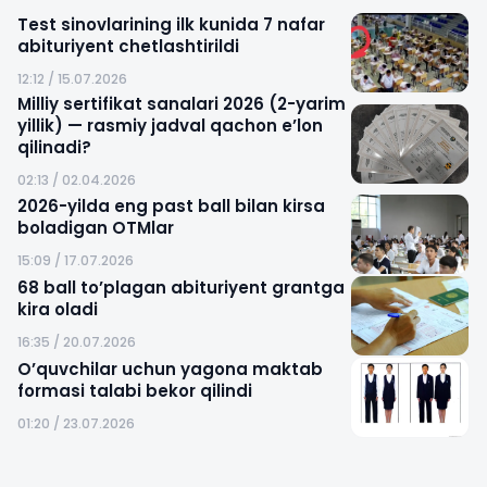
Test sinovlarining ilk kunida 7 nafar
abituriyent chetlashtirildi
12:12 / 15.07.2026
Milliy sertifikat sanalari 2026 (2-yarim
yillik) — rasmiy jadval qachon e’lon
qilinadi?
02:13 / 02.04.2026
2026-yilda eng past ball bilan kirsa
boladigan OTMlar
15:09 / 17.07.2026
68 ball to’plagan abituriyent grantga
kira oladi
16:35 / 20.07.2026
O’quvchilar uchun yagona maktab
formasi talabi bekor qilindi
01:20 / 23.07.2026