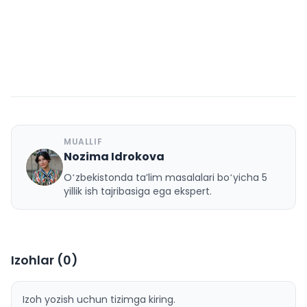
MUALLIF
Nozima Idrokova
N
Oʻzbekistonda taʼlim masalalari boʻyicha 5
yillik ish tajribasiga ega ekspert.
Izohlar (
0
)
Izoh yozish uchun tizimga kiring.