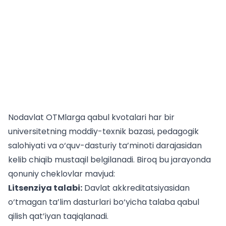
Nodavlat OTMlarga qabul kvotalari har bir
universitetning moddiy-texnik bazasi, pedagogik
salohiyati va o‘quv-dasturiy ta’minoti darajasidan
kelib chiqib mustaqil belgilanadi. Biroq bu jarayonda
qonuniy cheklovlar mavjud:
Litsenziya talabi:
Davlat akkreditatsiyasidan
o‘tmagan ta’lim dasturlari bo‘yicha talaba qabul
qilish qat’iyan taqiqlanadi.