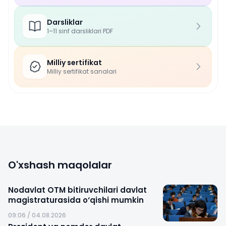
Darsliklar
1–11 sinf darsliklari PDF
Milliy sertifikat
Milliy sertifikat sanalari
O'xshash maqolalar
Nodavlat OTM bitiruvchilari davlat
magistraturasida o‘qishi mumkin
09:06 / 04.08.2026