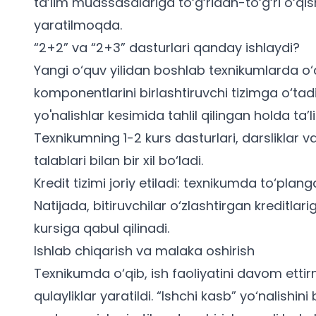
ta’lim muassasalariga to‘g‘ridan-to‘g‘ri o‘qi
yaratilmoqda.
“2+2” va “2+3” dasturlari qanday ishlaydi?
Yangi o‘quv yilidan boshlab texnikumlarda o‘q
komponentlarini birlashtiruvchi tizimga o‘tadi
yo'nalishlar kesimida
tahlil qilingan holda ta’l
Texnikumning 1-2 kurs dasturlari, darsliklar 
talablari bilan bir xil bo‘ladi.
Kredit tizimi joriy etiladi: texnikumda to‘plan
Natijada, bitiruvchilar o‘zlashtirgan kreditlar
kursiga qabul qilinadi.
Ishlab chiqarish va malaka oshirish
Texnikumda o‘qib, ish faoliyatini davom ett
qulayliklar yaratildi. “Ishchi kasb” yo‘nalishini b