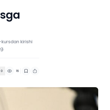
rsga
-kursdan kirishi
g.
0
16