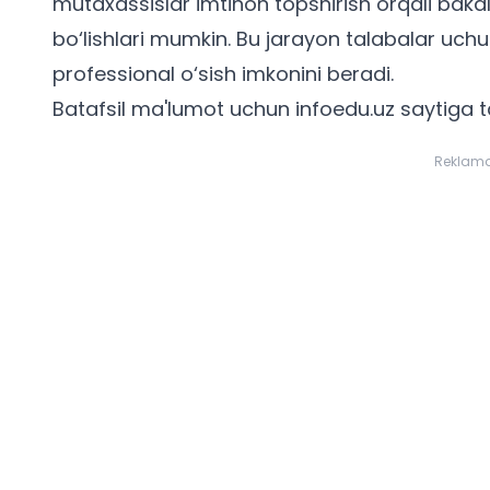
mutaxassislar imtihon topshirish orqali bak
bo‘lishlari mumkin. Bu jarayon
talabalar uch
professional o‘sish imkonini beradi.
Batafsil ma'lumot uchun infoedu.uz saytiga t
Reklam