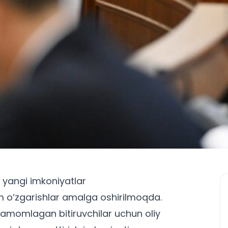
 yangi imkoniyatlar
m o‘zgarishlar amalga oshirilmoqda.
 tamomlagan bitiruvchilar uchun oliy