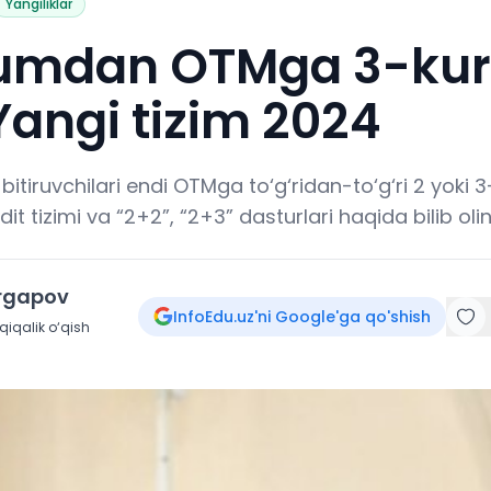
Yangiliklar
umdan OTMga 3-ku
 Yangi tizim 2024
bitiruvchilari endi OTMga to‘g‘ridan-to‘g‘ri 2 yoki 3
it tizimi va “2+2”, “2+3” dasturlari haqida bilib olin
irgapov
InfoEdu.uz'ni Google'ga qo'shish
iqalik o‘qish