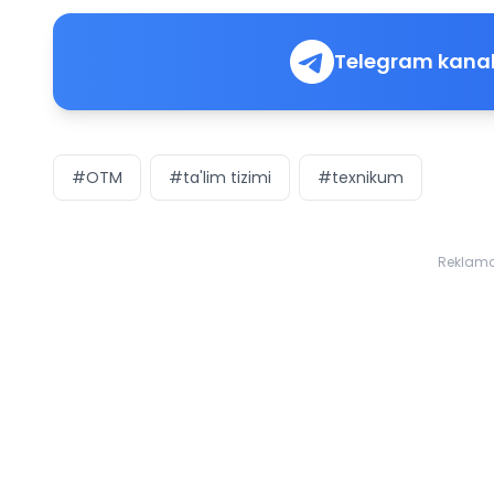
Telegram kanal
#OTM
#ta'lim tizimi
#texnikum
Reklam