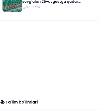
sovg‘alari 25-avgustga qadar
yetkaziladi
07.08.2026
📚 Ta'lim bo'limlari