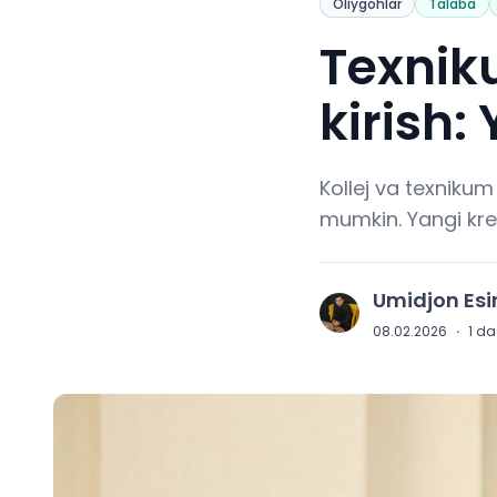
Oliygohlar
Talaba
Texnik
kirish:
Kollej va texnikum 
mumkin. Yangi kred
Umidjon Es
U
08.02.2026
·
1
daq