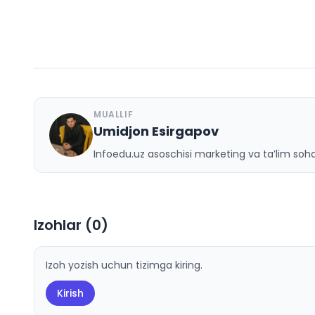
MUALLIF
Umidjon Esirgapov
U
Infoedu.uz asoschisi marketing va ta’lim sohas
Izohlar (
0
)
Izoh yozish uchun tizimga kiring.
Kirish