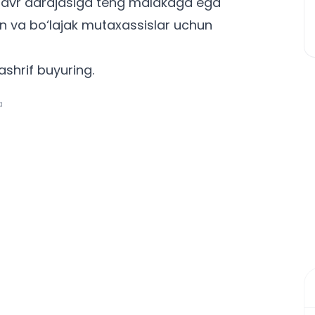
alavr darajasiga teng malakaga ega
un
va bo‘lajak mutaxassislar uchun
ashrif buyuring.
a