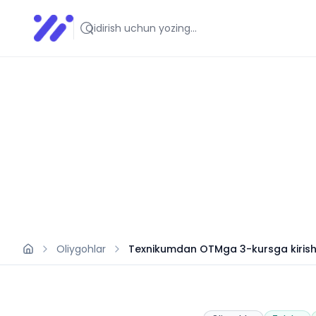
Infoedu
Ta&#039;lim xabarlari va yangiliklari
Oliygohlar
Texnikumdan OTMga 3-kursga kirish: