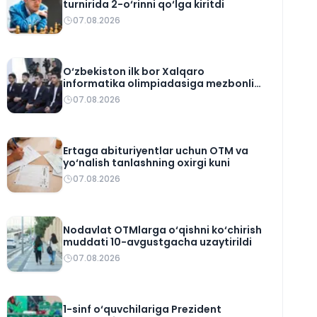
turnirida 2-o‘rinni qo‘lga kiritdi
07.08.2026
O‘zbekiston ilk bor Xalqaro
informatika olimpiadasiga mezbonlik
qiladi
07.08.2026
Ertaga abituriyentlar uchun OTM va
yo‘nalish tanlashning oxirgi kuni
07.08.2026
Nodavlat OTMlarga o‘qishni ko‘chirish
muddati 10-avgustgacha uzaytirildi
07.08.2026
1-sinf o‘quvchilariga Prezident