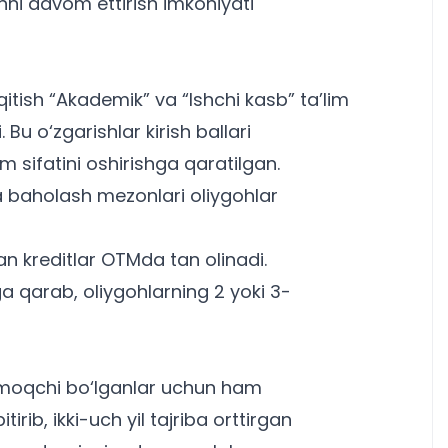
shni davom ettirish imkoniyati
itish “Akademik” va “Ishchi kasb” ta’lim
. Bu o‘zgarishlar
kirish ballari
im sifatini oshirishga qaratilgan.
va baholash mezonlari oliygohlar
gan kreditlar OTMda tan olinadi.
iga qarab, oliygohlarning 2 yoki 3-
irmoqchi bo‘lganlar uchun ham
itirib, ikki-uch yil tajriba orttirgan