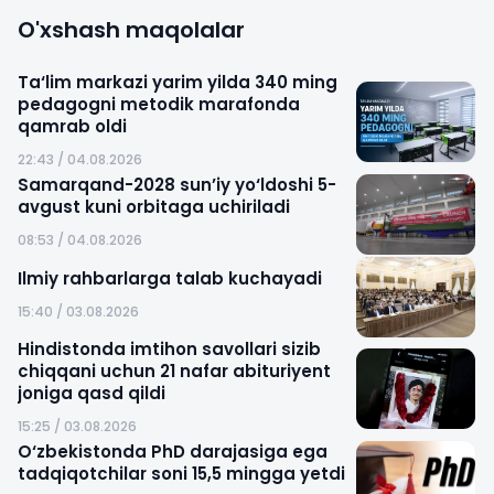
O'xshash maqolalar
Ta‘lim markazi yarim yilda 340 ming
pedagogni metodik marafonda
qamrab oldi
22:43 / 04.08.2026
Samarqand-2028 sun’iy yo‘ldoshi 5-
avgust kuni orbitaga uchiriladi
08:53 / 04.08.2026
Ilmiy rahbarlarga talab kuchayadi
15:40 / 03.08.2026
Hindistonda imtihon savollari sizib
chiqqani uchun 21 nafar abituriyent
joniga qasd qildi
15:25 / 03.08.2026
O‘zbekistonda PhD darajasiga ega
tadqiqotchilar soni 15,5 mingga yetdi