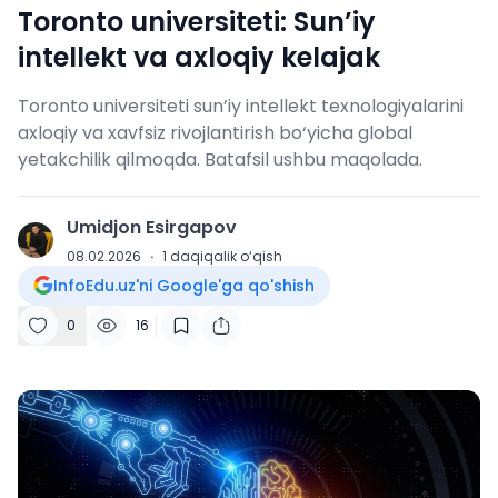
Toronto universiteti: Sun’iy
intellekt va axloqiy kelajak
Toronto universiteti sun’iy intellekt texnologiyalarini
axloqiy va xavfsiz rivojlantirish bo‘yicha global
yetakchilik qilmoqda. Batafsil ushbu maqolada.
Umidjon Esirgapov
U
08.02.2026
·
1
daqiqalik o‘qish
InfoEdu.uz'ni Google'ga qo'shish
0
16