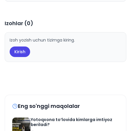
Izohlar (
0
)
Izoh yozish uchun tizimga kiring.
Kirish
Eng so'nggi maqolalar
Yotoqxona to‘lovida kimlarga imtiyoz
beriladi?