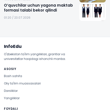
O’quvchilar uchun yagona maktab
formasi talabi bekor qilindi
01:20 / 23.07.2026
Sayt xaritasi
InfoEdu
O'zbekiston ta'lim yangiliklari, grantlar va
universitetlar haqidagi ishonchli manba.
ASOSIY
Bosh sahifa
Oliy ta'lim muassasalari
Darsliklar
Yangiliklar
FOYDALI