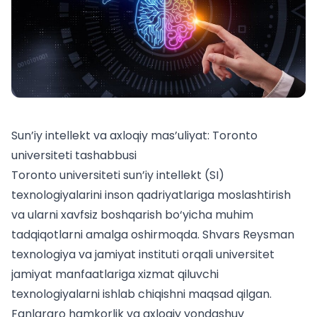
Sun’iy intellekt va axloqiy mas’uliyat: Toronto
universiteti tashabbusi
Toronto universiteti sun’iy intellekt (SI)
texnologiyalarini inson qadriyatlariga moslashtirish
va ularni xavfsiz boshqarish bo‘yicha muhim
tadqiqotlarni amalga oshirmoqda. Shvars Reysman
texnologiya va jamiyat instituti orqali universitet
jamiyat manfaatlariga xizmat qiluvchi
texnologiyalarni ishlab chiqishni maqsad qilgan.
Fanlararo hamkorlik va axloqiy yondashuv