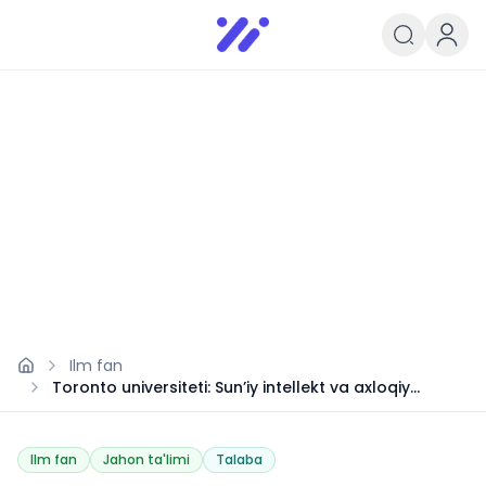
Infoedu
Ta&#039;lim xabarlari va yangili
Ilm fan
Toronto universiteti: Sun’iy intellekt va axloqiy
kelajak
Ilm fan
Jahon ta'limi
Talaba