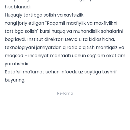
hisoblanadi.
Huquqiy tartibga solish va xavfsizlik
Yangi joriy etilgan "Raqamli maxfiylik va maxfiylikni
tartibga solish" kursi huquq va muhandislik sohalarini
bog‘laydi. Institut direktori Devid Li ta’kidlashicha,
texnologiyani jamiyatdan ajratib o‘qitish mantiqsiz va
maqsad – insoniyat manfaati uchun sog‘lom ekotizim
yaratishdir.
Batafsil ma'lumot uchun infoedu.uz saytiga tashrif
buyuring.
Reklama