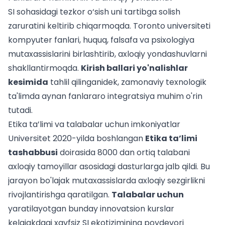
SI sohasidagi tezkor o‘sish uni tartibga solish
zaruratini keltirib chiqarmoqda. Toronto universiteti
kompyuter fanlari, huquq, falsafa va psixologiya
mutaxassislarini birlashtirib, axloqiy yondashuvlarni
shakllantirmoqda.
Kirish ballari yo'nalishlar
kesimida
tahlil qilinganidek, zamonaviy texnologik
ta'limda aynan fanlararo integratsiya muhim o'rin
tutadi.
Etika ta’limi va talabalar uchun imkoniyatlar
Universitet 2020-yilda boshlangan
Etika ta’limi
tashabbusi
doirasida 8000 dan ortiq talabani
axloqiy tamoyillar asosidagi dasturlarga jalb qildi. Bu
jarayon bo'lajak mutaxassislarda axloqiy sezgirlikni
rivojlantirishga qaratilgan.
Talabalar uchun
yaratilayotgan bunday innovatsion kurslar
kelajakdagi xavfsiz SI ekotizimining poydevori