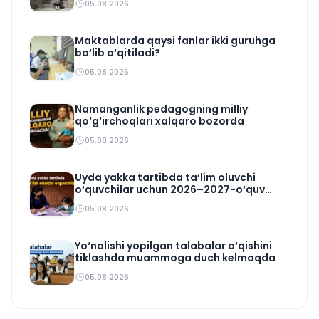
05.08.2026
Maktablarda qaysi fanlar ikki guruhga
bo‘lib o‘qitiladi?
05.08.2026
Namanganlik pedagogning milliy
qo‘g‘irchoqlari xalqaro bozorda
05.08.2026
Uyda yakka tartibda ta‘lim oluvchi
o‘quvchilar uchun 2026–2027-o‘quv
rejasi tasdiqlandi
05.08.2026
Yo‘nalishi yopilgan talabalar o‘qishini
tiklashda muammoga duch kelmoqda
05.08.2026