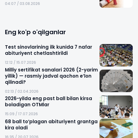
04:07 / 03.08.2026
Eng ko'p o'qilganlar
Test sinovlarining ilk kunida 7 nafar
abituriyent chetlashtirildi
12:12 / 15.07.2026
Milliy sertifikat sanalari 2026 (2-yarim
yillik) — rasmiy jadval qachon e’lon
qilinadi?
02:13 / 02.04.2026
2026-yilda eng past ball bilan kirsa
boladigan OTMlar
15:09 / 17.07.2026
68 ball to’plagan abituriyent grantga
kira oladi
16:35 / 20.07.2026