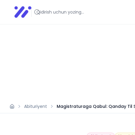
Infoedu
Ta&#039;lim xabarlari va yangiliklari
Abituriyent
Magistraturaga Qabul: Qanday Til Se