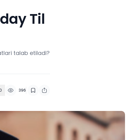
day Til
tlari talab etiladi?
0
396