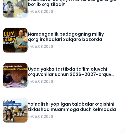
bo‘lib o‘qitiladi?
05.08.2026
Namanganlik pedagogning milliy
qo‘g‘irchoqlari xalqaro bozorda
05.08.2026
Uyda yakka tartibda ta‘lim oluvchi
o‘quvchilar uchun 2026–2027-o‘quv
rejasi tasdiqlandi
05.08.2026
Yo‘nalishi yopilgan talabalar o‘qishini
tiklashda muammoga duch kelmoqda
05.08.2026