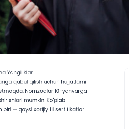
ha Yangiliklar
iga qabul qilish uchun hujjatlarni
m etmoqda. Nomzodlar 10-yanvarga
shirishlari mumkin. Ko'plab
iri — qaysi xorijiy til sertifikatlari