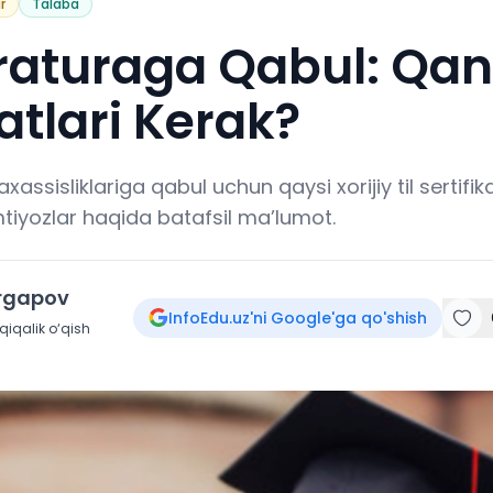
r
Talaba
raturaga Qabul: Qan
katlari Kerak?
ssisliklariga qabul uchun qaysi xorijiy til sertifika
mtiyozlar haqida batafsil ma’lumot.
irgapov
InfoEdu.uz'ni Google'ga qo'shish
iqalik o‘qish