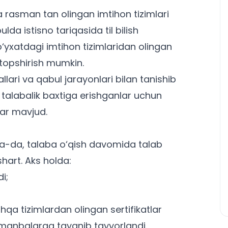
 rasman tan olingan imtihon tizimlari
ulda istisno tariqasida til bilish
ro‘yxatdagi imtihon tizimlaridan olingan
 topshirish mumkin.
llari
va qabul jarayonlari bilan tanishib
 talabalik baxtiga erishganlar uchun
lar mavjud.
a-da, talaba o‘qish davomida talab
 shart. Aks holda:
i;
hqa tizimlardan olingan sertifikatlar
 manbalarga tayanib tayyorlandi.