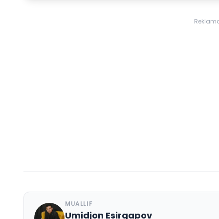
Reklam
MUALLIF
Umidjon Esirgapov
U