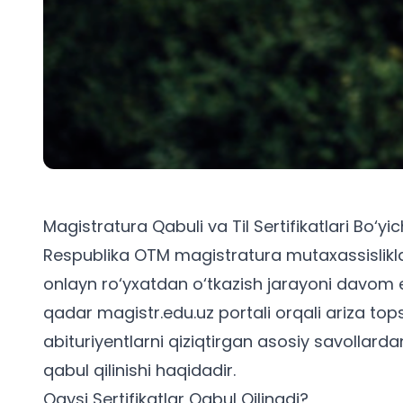
Magistratura Qabuli va Til Sertifikatlari Bo‘yic
Respublika OTM magistratura mutaxassisliklar
onlayn ro‘yxatdan o‘tkazish jarayoni davo
qadar magistr.edu.uz portali orqali ariza top
abituriyentlarni qiziqtirgan asosiy savollardan b
qabul qilinishi haqidadir.
Qaysi Sertifikatlar Qabul Qilinadi?