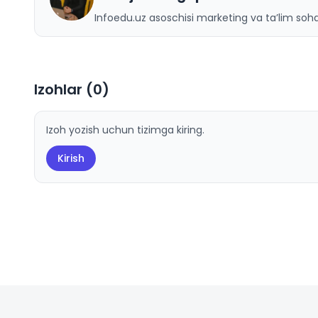
Infoedu.uz asoschisi marketing va ta’lim sohas
Izohlar (
0
)
Izoh yozish uchun tizimga kiring.
Kirish