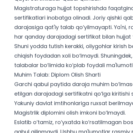
Magistraturaga hujjat topshirishda faqatgina
sertifikatlari inobatga olinadi. Joriy qishki qab
darajasiga qat'iy talab qo‘yilmayapti. Ya'ni, 
har qanday darajadagi sertifikat bilan hujjat
Shuni yodda tutish kerakki,
oliygohlar kirish ba
chiqish foydadan xoli bo‘lmaydi. Shuningdek,
talabalar
bo‘limida ko‘plab foydali ma'lumot
Muhim Talab: Diplom Olish Sharti
Garchi qabul paytida daraja muhim bo‘lmas
etilgan darajadagi sertifikatni qo‘lga kiritishi
Yakuniy davlat imtihonlariga ruxsat berilmayd
Magistrlik diplomini olish imkoni bo‘lmaydi.
Eslatib o‘tamiz, ro‘yxatda ko‘rsatilmagan bos
qabul qilinmaydi. Ushbu ma'lumotlar rasmiy