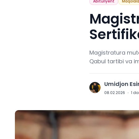
Abituriyent
Maqolala
Magist
Sertifi
Magistratura mutaxa
Qabul tartibi va i
Umidjon Es
U
08.02.2026
·
1
daq