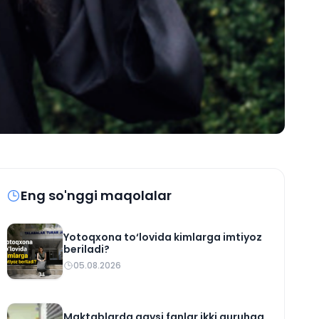
Eng so'nggi maqolalar
Yotoqxona to‘lovida kimlarga imtiyoz
beriladi?
05.08.2026
Maktablarda qaysi fanlar ikki guruhga