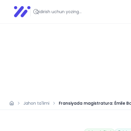
Infoedu
Ta&#039;lim xabarlari va yangiliklari
Jahon ta'limi
Fransiyada magistratura: Émile Bo