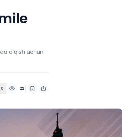
mile
ida o’qish uchun
0
22