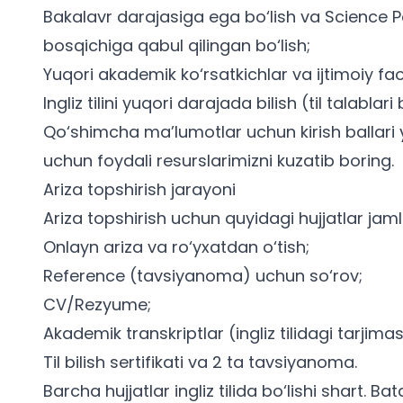
Bakalavr darajasiga ega bo‘lish va Science P
bosqichiga qabul qilingan bo‘lish;
Yuqori akademik ko‘rsatkichlar va ijtimoiy faol
Ingliz tilini yuqori darajada bilish (
til talablari
Qo‘shimcha ma’lumotlar uchun
kirish ballar
uchun
foydali resurslarimizni kuzatib boring.
Ariza topshirish jarayoni
Ariza topshirish uchun quyidagi hujjatlar jaml
Onlayn ariza va ro‘yxatdan o‘tish;
Reference (tavsiyanoma)
uchun so‘rov;
CV/Rezyume;
Akademik transkriptlar (ingliz tilidagi tarjimas
Til bilish sertifikati va 2 ta tavsiyanoma.
Barcha hujjatlar ingliz tilida bo‘lishi shart. B