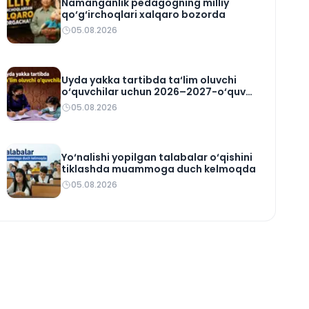
Namanganlik pedagogning milliy
qo‘g‘irchoqlari xalqaro bozorda
05.08.2026
Uyda yakka tartibda ta‘lim oluvchi
o‘quvchilar uchun 2026–2027-o‘quv
rejasi tasdiqlandi
05.08.2026
Yo‘nalishi yopilgan talabalar o‘qishini
tiklashda muammoga duch kelmoqda
05.08.2026