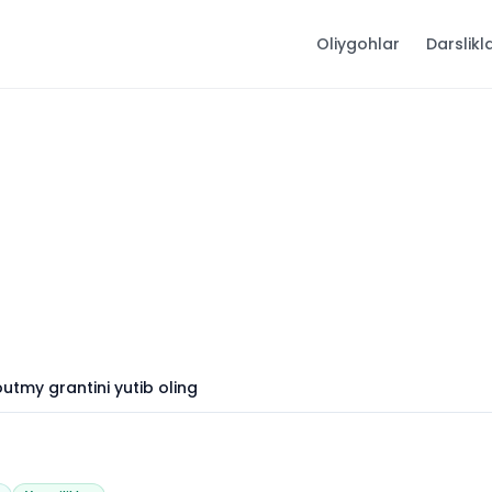
Oliygohlar
Darslikl
utmy grantini yutib oling