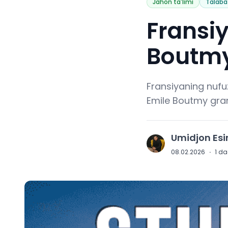
Jahon ta'limi
Talaba
Fransi
Boutmy 
Fransiyaning nufu
Emile Boutmy grant
Umidjon Es
U
08.02.2026
·
1
daq