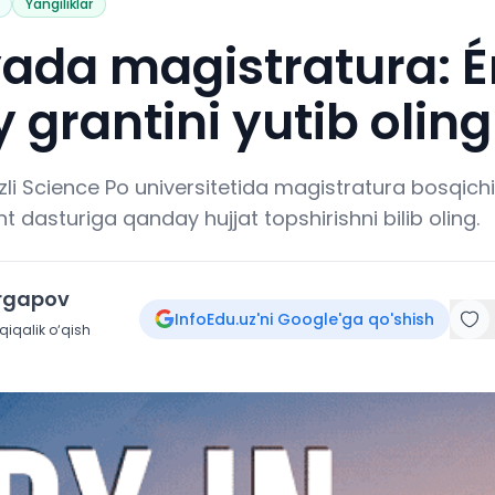
Yangiliklar
yada magistratura: É
grantini yutib oling
zli Science Po universitetida magistratura bosqich
 dasturiga qanday hujjat topshirishni bilib oling.
irgapov
InfoEdu.uz'ni Google'ga qo'shish
iqalik o‘qish