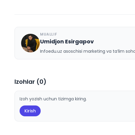
MUALLIF
Umidjon Esirgapov
U
Infoedu.uz asoschisi marketing va ta’lim sohas
Izohlar (
0
)
Izoh yozish uchun tizimga kiring.
Kirish