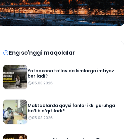
Eng so'nggi maqolalar
Yotoqxona to‘lovida kimlarga imtiyoz
beriladi?
05.08.2026
Maktablarda qaysi fanlar ikki guruhga
bo‘lib o‘qitiladi?
05.08.2026