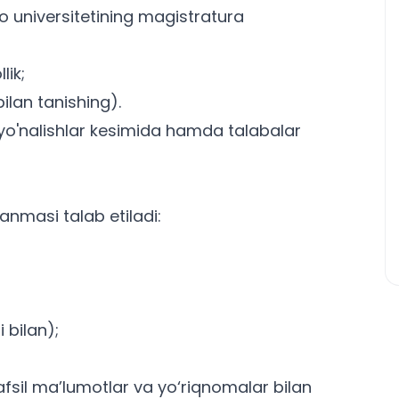
o universitetining magistratura
lik;
 bilan tanishing
).
i yo'nalishlar kesimida
hamda
talabalar
anmasi talab etiladi:
i bilan);
atafsil ma’lumotlar va yo‘riqnomalar bilan