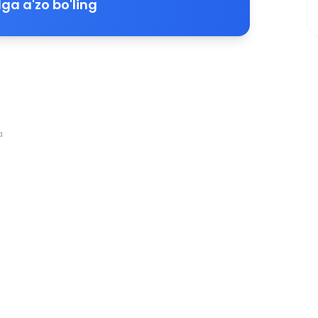
ga a'zo bo'ling
a