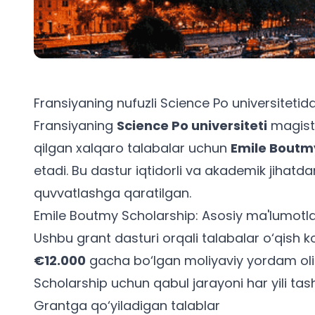
Fransiyaning nufuzli Science Po universitetid
Fransiyaning
Science Po universiteti
magistr
qilgan xalqaro talabalar uchun
Emile Boutm
etadi. Bu dastur iqtidorli va akademik jihatda
quvvatlashga qaratilgan.
Emile Boutmy Scholarship: Asosiy ma'lumotl
Ushbu grant dasturi orqali talabalar o‘qish ko
€12.000
gacha bo‘lgan moliyaviy yordam oli
Scholarship
uchun qabul jarayoni har yili tashk
Grantga qo‘yiladigan talablar