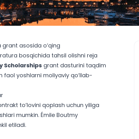
a grant asosida o‘qing
atura bosqichida tahsil olishni reja
y Scholarships
grant dasturini taqdim
n faol yoshlarni moliyaviy qo‘llab-
ar
ntrakt to‘lovini qoplash uchun yiliga
shlari mumkin.
Émile Boutmy
il etiladi.