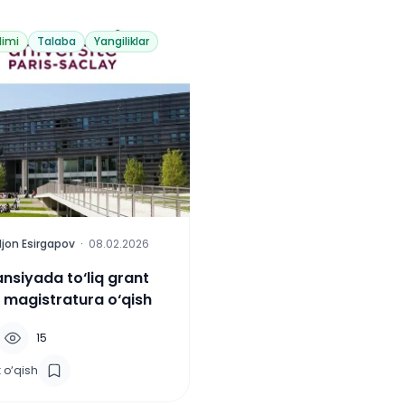
limi
Talaba
Yangiliklar
jon Esirgapov
·
08.02.2026
ansiyada to‘liq grant
 magistratura o‘qish
15
 o‘qish