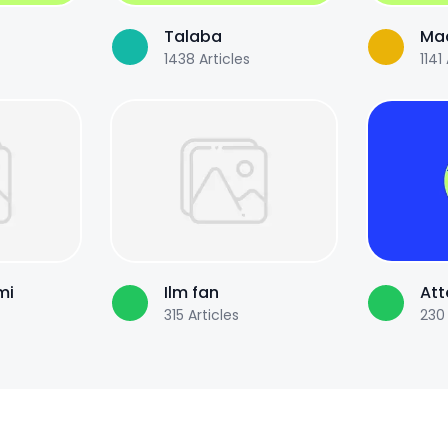
Talaba
Maq
1438
Articles
1141
mi
Ilm fan
Att
315
Articles
230