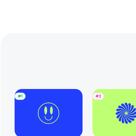
#1
#2