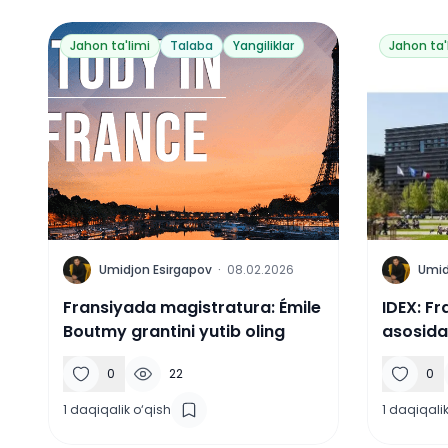
Jahon ta'limi
Talaba
Yangiliklar
Jahon ta'
U
U
Umidjon Esirgapov
·
08.02.2026
Umid
Fransiyada magistratura: Émile
IDEX: Fr
Boutmy grantini yutib oling
asosida
0
22
0
1
daqiqalik o‘qish
1
daqiqalik