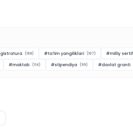
gistratura
#
ta’lim yangiliklari
#
milliy serti
(
168
)
(
167
)
#
maktab
#
stipendiya
#
davlat granti
(
114
)
(
99
)