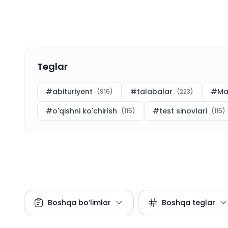
Teglar
#
abituriyent
#
talabalar
#
Ma
(
916
)
(
223
)
#
o'qishni ko'chirish
#
test sinovlari
(
115
)
(
115
)
Boshqa bo‘limlar
Boshqa teglar