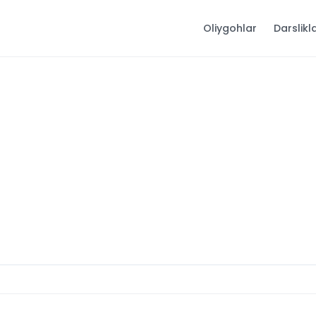
Oliygohlar
Darslikl