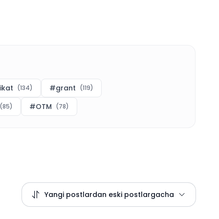
fikat
#
grant
(
134
)
(
119
)
#
OTM
(
85
)
(
78
)
Yangi postlardan eski postlargacha