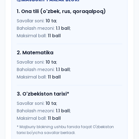
1
.
Ona tili (o'zbek, rus, qoraqalpoq)
Savollar soni:
10
ta
;
Baholash mezoni:
1.1
ball
;
Maksimal ball:
11
ball
2
.
Matematika
Savollar soni:
10
ta
;
Baholash mezoni:
1.1
ball
;
Maksimal ball:
11
ball
3
.
O'zbekiston tarixi
*
Savollar soni:
10
ta
;
Baholash mezoni:
1.1
ball
;
Maksimal ball:
11
ball
*
Majburiy blokning ushbu fanida faqat O'zbekiston
tarixi bo'yicha savollar beriladi.