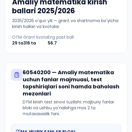
Amaliy matematika kirish
ballari 2025/2026
2025
/
2026
o'quv yili — grant va shartnoma bo'yicha
kirish ballari va kvotalar.
OTM
Grant kvota
Eng past ball
29
ta
316
ta
56.7
60540200
—
Amaliy matematika
uchun fanlar majmuasi, test
topshiriqlari soni hamda baholash
mezonlari
DTM kirish test sinovi tuzilishi: majburiy fanlar
bloki va ushbu yo'nalishga mos 2 ta
mutaxassislik fani.
MAJBURIY FANLAR BLOKI