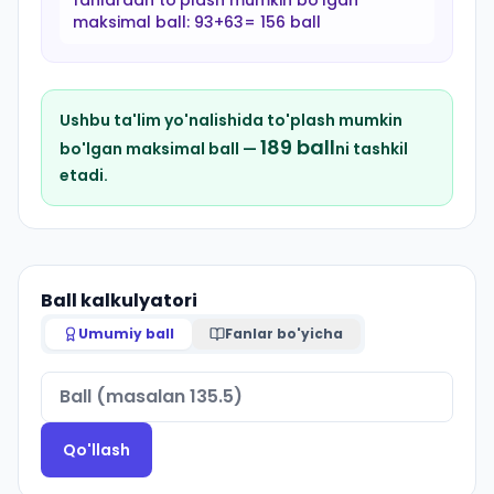
fanlardan to'plash mumkin bo'lgan
maksimal ball:
93+63= 156 ball
Ushbu ta'lim yo'nalishida to'plash mumkin
189
ball
bo'lgan maksimal ball —
ni tashkil
etadi.
Ball kalkulyatori
Umumiy ball
Fanlar bo'yicha
Qo'llash