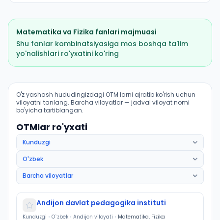
Matematika
va
Fizika
fanlari majmuasi
Shu fanlar kombinatsiyasiga mos boshqa ta'lim
yo'nalishlari ro'yxatini ko'ring
Amaliy matematika: OTM lar bo'yicha kirish ballari va
O'z yashash hududingizdagi OTM larni ajratib ko'rish uchun
viloyatni tanlang. Barcha viloyatlar — jadval viloyat nomi
bo'yicha tartiblangan.
OTMlar ro'yxati
Andijon davlat pedagogika instituti
Kunduzgi
•
O`zbek
•
Andijon viloyati
•
Matematika, Fizika