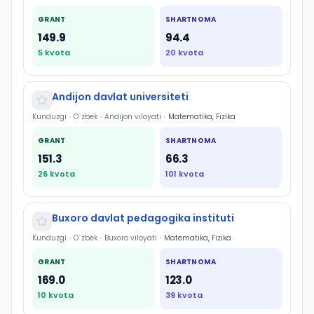
GRANT
SHARTNOMA
149.9
94.4
5
kvota
20
kvota
Andijon davlat universiteti
Kunduzgi
•
O`zbek
•
Andijon viloyati
•
Matematika, Fizika
GRANT
SHARTNOMA
151.3
66.3
26
kvota
101
kvota
Buxoro davlat pedagogika instituti
Kunduzgi
•
O`zbek
•
Buxoro viloyati
•
Matematika, Fizika
GRANT
SHARTNOMA
169.0
123.0
10
kvota
39
kvota