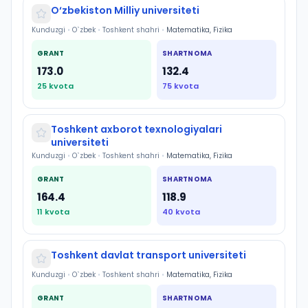
O‘zbekiston Milliy universiteti
Kunduzgi
•
O`zbek
•
Toshkent shahri
•
Matematika, Fizika
GRANT
SHARTNOMA
173.0
132.4
25
kvota
75
kvota
Toshkent axborot texnologiyalari
universiteti
Kunduzgi
•
O`zbek
•
Toshkent shahri
•
Matematika, Fizika
GRANT
SHARTNOMA
164.4
118.9
11
kvota
40
kvota
Toshkent davlat transport universiteti
Kunduzgi
•
O`zbek
•
Toshkent shahri
•
Matematika, Fizika
GRANT
SHARTNOMA