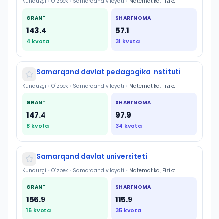
Kunduzgi
•
O`zbek
•
Samarqand viloyati
•
Matematika, Fizika
GRANT
SHARTNOMA
143.4
57.1
4
kvota
31
kvota
Samarqand davlat pedagogika instituti
Kunduzgi
•
O`zbek
•
Samarqand viloyati
•
Matematika, Fizika
GRANT
SHARTNOMA
147.4
97.9
8
kvota
34
kvota
Samarqand davlat universiteti
Kunduzgi
•
O`zbek
•
Samarqand viloyati
•
Matematika, Fizika
GRANT
SHARTNOMA
156.9
115.9
15
kvota
35
kvota