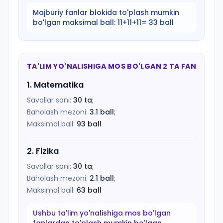
Majburiy fanlar blokida to'plash mumkin
bo'lgan maksimal ball:
11+11+11= 33 ball
TA'LIM YO'NALISHIGA MOS BO'LGAN 2 TA FAN
1
.
Matematika
Savollar soni:
30
ta
;
Baholash mezoni:
3.1
ball
;
Maksimal ball:
93
ball
2
.
Fizika
Savollar soni:
30
ta
;
Baholash mezoni:
2.1
ball
;
Maksimal ball:
63
ball
Ushbu ta'lim yo'nalishiga mos bo'lgan