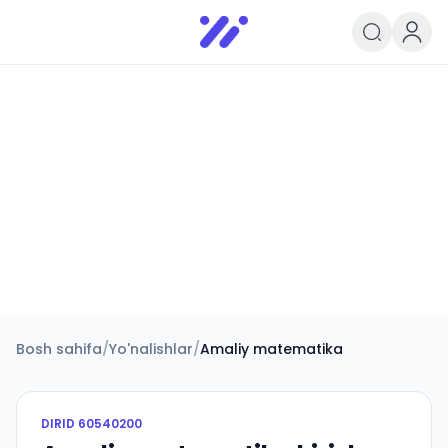
Infoedu
Ta&#039;lim xabarlari va yangili
Bosh sahifa
/
Yo'nalishlar
/
Amaliy matematika
DIRID
60540200