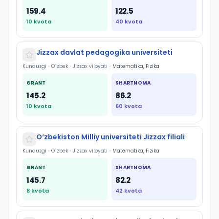
159.4
122.5
10
kvota
40
kvota
Jizzax davlat pedagogika universiteti
Kunduzgi
•
O`zbek
•
Jizzax viloyati
•
Matematika, Fizika
GRANT
SHARTNOMA
145.2
86.2
10
kvota
60
kvota
O‘zbekiston Milliy universiteti Jizzax filiali
Kunduzgi
•
O`zbek
•
Jizzax viloyati
•
Matematika, Fizika
GRANT
SHARTNOMA
145.7
82.2
8
kvota
42
kvota