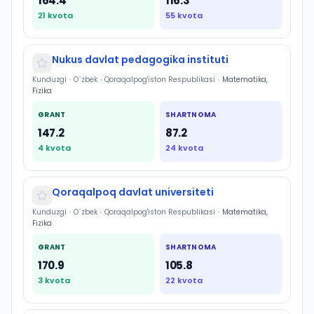
164.4
116.3
21
kvota
55
kvota
Nukus davlat pedagogika instituti
Kunduzgi
•
O`zbek
•
Qoraqalpog'iston Respublikasi
•
Matematika,
Fizika
GRANT
SHARTNOMA
147.2
87.2
4
kvota
24
kvota
Qoraqalpoq davlat universiteti
Kunduzgi
•
O`zbek
•
Qoraqalpog'iston Respublikasi
•
Matematika,
Fizika
GRANT
SHARTNOMA
170.9
105.8
3
kvota
22
kvota