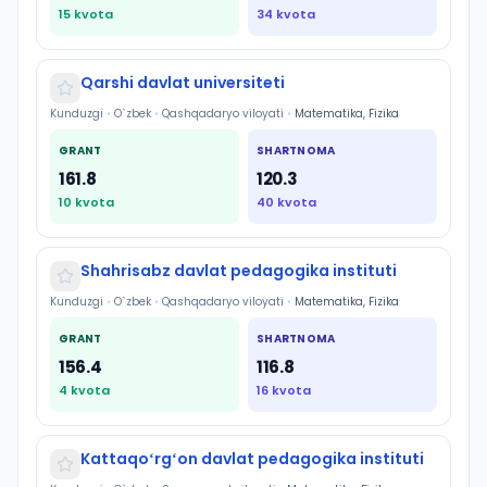
15
kvota
34
kvota
Qarshi davlat universiteti
Kunduzgi
•
O`zbek
•
Qashqadaryo viloyati
•
Matematika, Fizika
GRANT
SHARTNOMA
161.8
120.3
10
kvota
40
kvota
Shahrisabz davlat pedagogika instituti
Kunduzgi
•
O`zbek
•
Qashqadaryo viloyati
•
Matematika, Fizika
GRANT
SHARTNOMA
156.4
116.8
4
kvota
16
kvota
Kattaqoʻrgʻon davlat pedagogika instituti