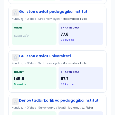
Guliston davlat pedagogika instituti
Kunduzgi
•
O`zbek
•
Sirdaryo viloyati
•
Matematika, Fizika
GRANT
SHARTNOMA
77.8
Grant yo'q
25
kvota
Guliston davlat universiteti
Kunduzgi
•
O`zbek
•
Sirdaryo viloyati
•
Matematika, Fizika
GRANT
SHARTNOMA
145.5
57.7
9
kvota
66
kvota
Denov tadbirkorlik va pedagogika instituti
Kunduzgi
•
O`zbek
•
Surxondaryo viloyati
•
Matematika, Fizika