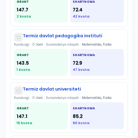
GRANT
SHARTNOMA
147.7
72.4
2
kvota
42
kvota
Termiz davlat pedagogika instituti
Kunduzgi
•
O`zbek
•
Surxondaryo viloyati
•
Matematika, Fizika
GRANT
SHARTNOMA
143.5
72.9
1
kvota
47
kvota
Termiz davlat universiteti
Kunduzgi
•
O`zbek
•
Surxondaryo viloyati
•
Matematika, Fizika
GRANT
SHARTNOMA
147.1
85.2
15
kvota
60
kvota