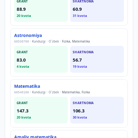
GRANT
SHARTNOMA
88.9
60.9
20
kvota
31
kvota
Astronomiya
•
Kunduzgi
•
O`zbek
•
Fizika, Matematika
60530700
GRANT
SHARTNOMA
83.0
56.7
4
kvota
19
kvota
Matematika
•
Kunduzgi
•
O`zbek
•
Matematika, Fizika
60540100
GRANT
SHARTNOMA
147.3
106.3
20
kvota
30
kvota
Amaliy matematika