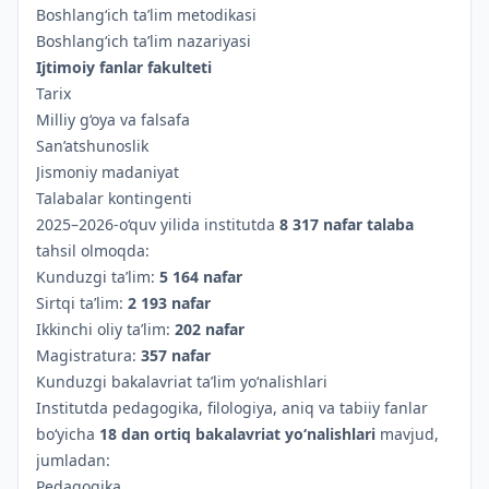
Boshlang‘ich ta’lim metodikasi
Boshlang‘ich ta’lim nazariyasi
Ijtimoiy fanlar fakulteti
Tarix
Milliy g‘oya va falsafa
San’atshunoslik
Jismoniy madaniyat
Talabalar kontingenti
2025–2026-o‘quv yilida institutda
8 317 nafar talaba
tahsil olmoqda:
Kunduzgi ta’lim:
5 164 nafar
Sirtqi ta’lim:
2 193 nafar
Ikkinchi oliy ta’lim:
202 nafar
Magistratura:
357 nafar
Kunduzgi bakalavriat ta’lim yo‘nalishlari
Institutda pedagogika, filologiya, aniq va tabiiy fanlar
bo‘yicha
18 dan ortiq bakalavriat yo‘nalishlari
mavjud,
jumladan:
Pedagogika