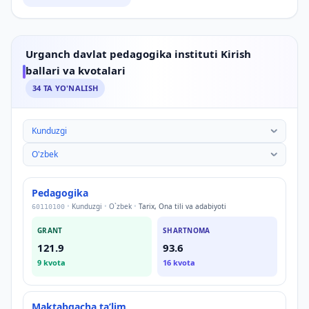
Urganch davlat pedagogika instituti Kirish
ballari va kvotalari
34
TA YO'NALISH
Urganch davlat pedagogika instituti Kirish ballari va kv
Pedagogika
•
Kunduzgi
•
O`zbek
•
Tarix, Ona tili va adabiyoti
60110100
GRANT
SHARTNOMA
121.9
93.6
9
kvota
16
kvota
Maktabgacha taʼlim