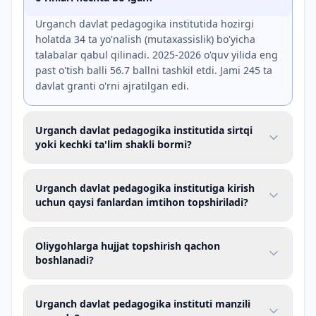
Urganch davlat pedagogika institutida hozirgi
holatda 34 ta yo'nalish (mutaxassislik) bo'yicha
talabalar qabul qilinadi. 2025-2026 o'quv yilida eng
past o'tish balli 56.7 ballni tashkil etdi. Jami 245 ta
davlat granti o'rni ajratilgan edi.
Urganch davlat pedagogika institutida sirtqi
yoki kechki ta'lim shakli bormi?
Ha, Urganch davlat pedagogika institutida
kunduzgi ta'lim bilan bir qatorda Kechki ta'lim
Urganch davlat pedagogika institutiga kirish
shakl(lar)i bo'yicha ham qabul olib borilmoqda.
uchun qaysi fanlardan imtihon topshiriladi?
Urganch davlat pedagogika institutining turli
yo'nalishlari uchun quyidagi fanlardan davlat test
Oliygohlarga hujjat topshirish qachon
sinovlari topshiriladi: Tarix, Ona tili va adabiyoti,
boshlanadi?
Biologiya, Matematika, Kasbiy (ijodiy imtihon),
Odatda qabul jarayonlari har yili iyun oyining
Oʻzbek tili va adabiyoti, Chet tili, Ingliz tili, Fizika,
ikkinchi yarmidan boshlanib, iyul oyining
Urganch davlat pedagogika instituti manzili
Geografiya, Kimyo, Rus tili va adabiyoti. Aniq fan