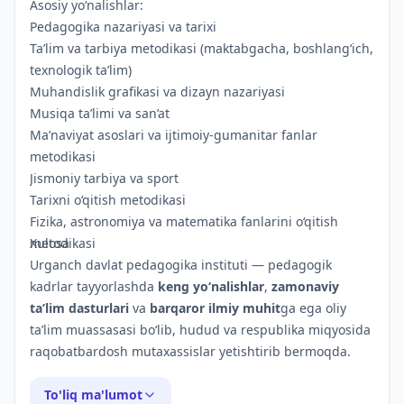
Asosiy yo‘nalishlar:
Pedagogika nazariyasi va tarixi
Ta’lim va tarbiya metodikasi (maktabgacha, boshlang‘ich,
texnologik ta’lim)
Muhandislik grafikasi va dizayn nazariyasi
Musiqa ta’limi va san’at
Ma’naviyat asoslari va ijtimoiy-gumanitar fanlar
metodikasi
Jismoniy tarbiya va sport
Tarixni o‘qitish metodikasi
Fizika, astronomiya va matematika fanlarini o‘qitish
metodikasi
Xulosa
Urganch davlat pedagogika instituti — pedagogik
kadrlar tayyorlashda
keng yo‘nalishlar
,
zamonaviy
ta’lim dasturlari
va
barqaror ilmiy muhit
ga ega oliy
ta’lim muassasasi bo‘lib, hudud va respublika miqyosida
raqobatbardosh mutaxassislar yetishtirib bermoqda.
To'liq ma'lumot