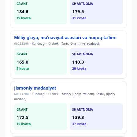
GRANT
SHARTNOMA
184.6
179.5
19
kvota
31
kvota
Milliy gʻoya, maʼnaviyat asoslari va huquq taʼlimi
•
Kunduzgi
•
O`zbek
•
Tarix, Ona tili va adabiyoti
60111100
GRANT
SHARTNOMA
165.0
110.3
5
kvota
20
kvota
Jismoniy madaniyat
•
Kunduzgi
•
O`zbek
•
Kasbiy (ijodiy imtihon), Kasbiy (ijodiy
60111200
imtihon)
GRANT
SHARTNOMA
172.5
139.3
15
kvota
37
kvota