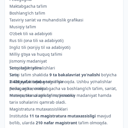
Maktabgacha ta’lim
Boshlang‘ich ta’lim
Tasviriy san’at va muhandislik grafikasi
Musiqiy ta’lim
O‘zbek tili va adabiyoti
Rus tili (ona tili va adabiyoti)
Ingliz tili (xorijiy til va adabiyoti)
Milliy g‘oya va huquq ta’limi
Jismoniy madaniyat
Texnologik ta’lim
Sirtqi ta’lim yo‘nalishlari
Tarix
Sirtqi ta’lim shaklida
9 ta bakalavriat yo‘nalishi
bo‘yicha
Biologiya, kimyo, geografiya
2 426 nafar talaba
tahsil olmoqda. Ushbu yo‘nalishlar
Fizika, astronomiya
pedagogika, maktabgacha va boshlang‘ich ta’lim, san’at,
Matematika va amaliy matematika
musiqa, texnologik ta’lim, jismoniy madaniyat hamda
tarix sohalarini qamrab oladi.
Magistratura mutaxassisliklari
Institutda
11 ta magistratura mutaxassisligi
mavjud
bo‘lib, ularda
210 nafar magistrant
ta’lim olmoqda.