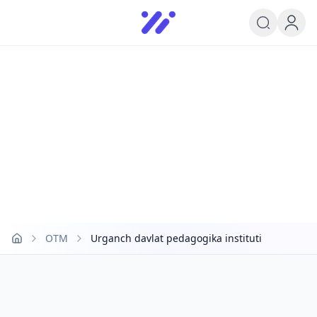
Infoedu
Ta&#039;lim xabarlari va yangili
OTM
Urganch davlat pedagogika instituti