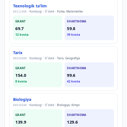
Texnologik taʼlim
•
Kunduzgi
•
O`zbek
•
Fizika, Matematika
60111300
GRANT
SHARTNOMA
69.7
59.8
12
kvota
39
kvota
Tarix
•
Kunduzgi
•
O`zbek
•
Tarix, Geografiya
60220300
GRANT
SHARTNOMA
154.0
99.6
8
kvota
42
kvota
Biologiya
•
Kunduzgi
•
O`zbek
•
Biologiya, Kimyo
60510100
GRANT
SHARTNOMA
139.9
129.6