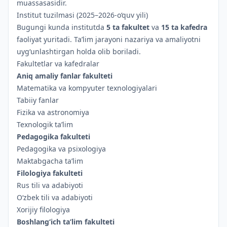
muassasasidir.
Institut tuzilmasi (2025–2026-o‘quv yili)
Bugungi kunda institutda
5 ta fakultet
va
15 ta kafedra
faoliyat yuritadi. Ta’lim jarayoni nazariya va amaliyotni
uyg‘unlashtirgan holda olib boriladi.
Fakultetlar va kafedralar
Aniq amaliy fanlar fakulteti
Matematika va kompyuter texnologiyalari
Tabiiy fanlar
Fizika va astronomiya
Texnologik ta’lim
Pedagogika fakulteti
Pedagogika va psixologiya
Maktabgacha ta’lim
Filologiya fakulteti
Rus tili va adabiyoti
O‘zbek tili va adabiyoti
Xorijiy filologiya
Boshlang‘ich ta’lim fakulteti