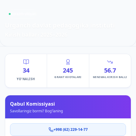
Xorazm viloyati
Urganch davlat pedagogika instituti
Kirish ballari
2025–2026
34
245
56.7
GRANT KVOTALARI
MINIMAL KIRISH BALLI
YO'NALISH
Qabul Komissiyasi
Savollaringiz bormi? Bog'laning
+998 (62) 229-14-77