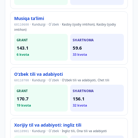
Musiqa taʼlimi
•
Kunduzgi
•
O`zbek
•
Kasbiy (ijodiy imtihon), Kasbiy (ijodiy
60110600
imtihon)
GRANT
SHARTNOMA
143.1
59.6
6
kvota
33
kvota
Oʻzbek tili va adabiyoti
•
Kunduzgi
•
O`zbek
•
Oʻzbek tili va adabiyoti, Chet tili
60110700
GRANT
SHARTNOMA
170.7
156.1
19
kvota
32
kvota
Xorijiy til va adabiyoti: ingliz tili
•
Kunduzgi
•
O`zbek
•
Ingliz tili, Ona tili va adabiyoti
60110901