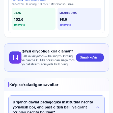
•
Kunduzgi
•
O`zbek
•
Matematika, Fizika
60540200
GRANT
SHARTNOMA
152.6
98.6
10
kvota
40
kvota
Qaysi oliygohga kira olaman?
Ball kalkulyatori — ballingizni kiriting
Sinab ko'rish
va barcha OTMlar orasidan sizga mos
yo'nalishlarni soniyada bilib oling.
Ko'p so'raladigan savollar
Urganch davlat pedagogika institutida nechta
yo'nalish bor, eng past o'tish balli va grant
o'rinlari nechta bo'lgan?