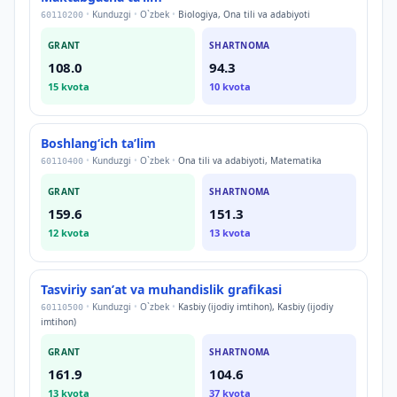
•
Kunduzgi
•
O`zbek
•
Biologiya, Ona tili va adabiyoti
60110200
GRANT
SHARTNOMA
108.0
94.3
15
kvota
10
kvota
Boshlangʻich taʼlim
•
Kunduzgi
•
O`zbek
•
Ona tili va adabiyoti, Matematika
60110400
GRANT
SHARTNOMA
159.6
151.3
12
kvota
13
kvota
Tasviriy sanʼat va muhandislik grafikasi
•
Kunduzgi
•
O`zbek
•
Kasbiy (ijodiy imtihon), Kasbiy (ijodiy
60110500
imtihon)
GRANT
SHARTNOMA
161.9
104.6
13
kvota
37
kvota