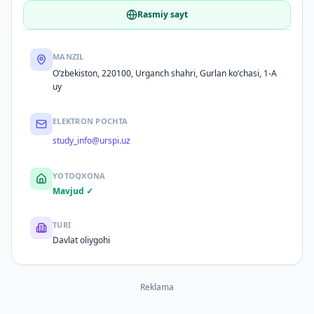
Rasmiy sayt
MANZIL
Oʻzbekiston, 220100, Urganch shahri, Gurlan koʻchasi, 1-A
uy
ELEKTRON POCHTA
study_info@urspi.uz
YOTOQXONA
Mavjud ✓
TURI
Davlat oliygohi
Reklama