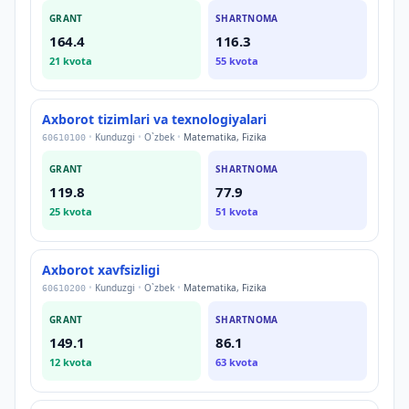
GRANT
SHARTNOMA
164.4
116.3
21
kvota
55
kvota
Axborot tizimlari va texnologiyalari
•
Kunduzgi
•
O`zbek
•
Matematika, Fizika
60610100
GRANT
SHARTNOMA
119.8
77.9
25
kvota
51
kvota
Axborot xavfsizligi
•
Kunduzgi
•
O`zbek
•
Matematika, Fizika
60610200
GRANT
SHARTNOMA
149.1
86.1
12
kvota
63
kvota