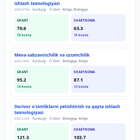
ishlash texnologiyasi
•
Kunduzgi
•
O`zbek
•
Kimyo, Biologiya
60810700
GRANT
SHARTNOMA
70.6
63.3
10
kvota
15
kvota
Meva-sabzavotchilik va uzumchilik
•
Kunduzgi
•
O`zbek
•
Biologiya, Kimyo
60811000
GRANT
SHARTNOMA
95.2
87.1
14
kvota
12
kvota
Dorivor oʻsimliklarni yetishtirish va qayta ishlash
texnologiyasi
•
Kunduzgi
•
O`zbek
•
Biologiya, Kimyo
60811100
GRANT
SHARTNOMA
121.3
103.7