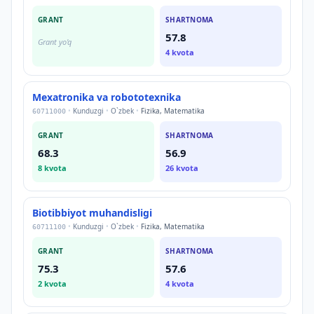
GRANT
SHARTNOMA
57.8
Grant yo'q
4
kvota
Mexatronika va robototexnika
•
Kunduzgi
•
O`zbek
•
Fizika, Matematika
60711000
GRANT
SHARTNOMA
68.3
56.9
8
kvota
26
kvota
Biotibbiyot muhandisligi
•
Kunduzgi
•
O`zbek
•
Fizika, Matematika
60711100
GRANT
SHARTNOMA
75.3
57.6
2
kvota
4
kvota