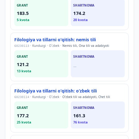
GRANT
SHARTNOMA
183.5
174.2
5
kvota
20
kvota
Filologiya va tillarni oʻqitish: nemis tili
•
Kunduzgi
•
O`zbek
•
Nemis tili, Ona tili va adabiyoti
60230113
GRANT
SHARTNOMA
121.2
—
13
kvota
Filologiya va tillarni oʻqitish: oʻzbek tili
•
Kunduzgi
•
O`zbek
•
Oʻzbek tili va adabiyoti, Chet tili
60230114
GRANT
SHARTNOMA
177.2
161.3
25
kvota
76
kvota