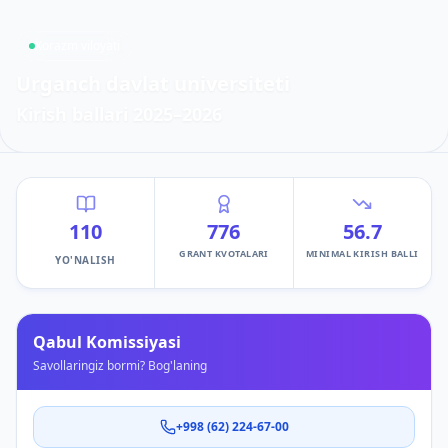
Xorazm viloyati
Urganch davlat universiteti
Kirish ballari
2025–2026
110
776
56.7
GRANT KVOTALARI
MINIMAL KIRISH BALLI
YO'NALISH
Qabul Komissiyasi
Savollaringiz bormi? Bog'laning
+998 (62) 224-67-00