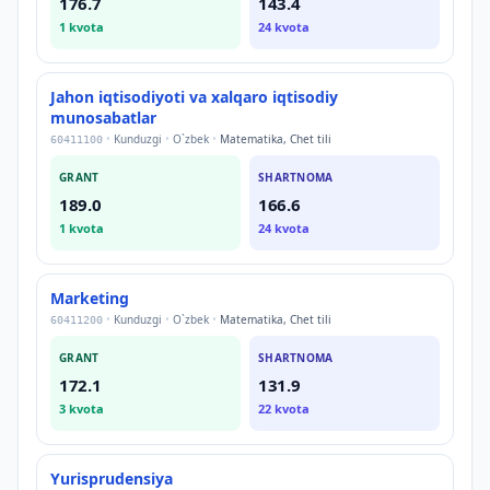
176.7
143.4
1
kvota
24
kvota
Jahon iqtisodiyoti va xalqaro iqtisodiy
munosabatlar
•
Kunduzgi
•
O`zbek
•
Matematika, Chet tili
60411100
GRANT
SHARTNOMA
189.0
166.6
1
kvota
24
kvota
Marketing
•
Kunduzgi
•
O`zbek
•
Matematika, Chet tili
60411200
GRANT
SHARTNOMA
172.1
131.9
3
kvota
22
kvota
Yurisprudensiya