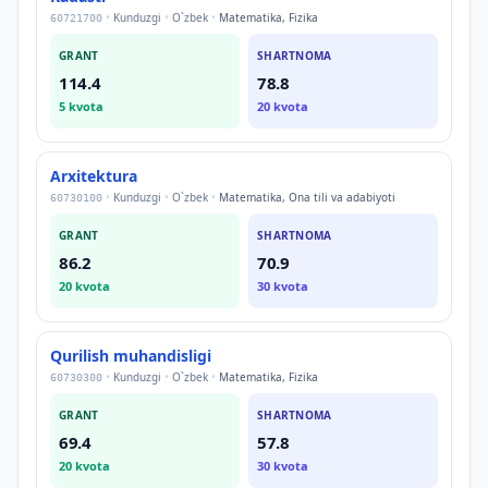
•
Kunduzgi
•
O`zbek
•
Matematika, Fizika
60721700
GRANT
SHARTNOMA
114.4
78.8
5
kvota
20
kvota
Arxitektura
•
Kunduzgi
•
O`zbek
•
Matematika, Ona tili va adabiyoti
60730100
GRANT
SHARTNOMA
86.2
70.9
20
kvota
30
kvota
Qurilish muhandisligi
•
Kunduzgi
•
O`zbek
•
Matematika, Fizika
60730300
GRANT
SHARTNOMA
69.4
57.8
20
kvota
30
kvota