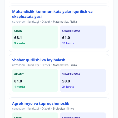
Muhandislik kommunikatsiyalari qurilish va
ekspluatatsiyasi
•
Kunduzgi
•
O`zbek
•
Matematika, Fizika
60730400
GRANT
SHARTNOMA
68.1
61.0
9
kvota
16
kvota
Shahar qurilishi va loyihalash
•
Kunduzgi
•
O`zbek
•
Matematika, Fizika
60730900
GRANT
SHARTNOMA
81.0
58.0
1
kvota
24
kvota
Agrokimyo va tuproqshunoslik
•
Kunduzgi
•
O`zbek
•
Biologiya, Kimyo
60810200
GRANT
SHARTNOMA