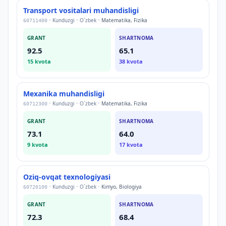
Transport vositalari muhandisligi
•
Kunduzgi
•
O`zbek
•
Matematika, Fizika
60711400
GRANT
SHARTNOMA
92.5
65.1
15
kvota
38
kvota
Mexanika muhandisligi
•
Kunduzgi
•
O`zbek
•
Matematika, Fizika
60712300
GRANT
SHARTNOMA
73.1
64.0
9
kvota
17
kvota
Oziq-ovqat texnologiyasi
•
Kunduzgi
•
O`zbek
•
Kimyo, Biologiya
60720100
GRANT
SHARTNOMA
72.3
68.4