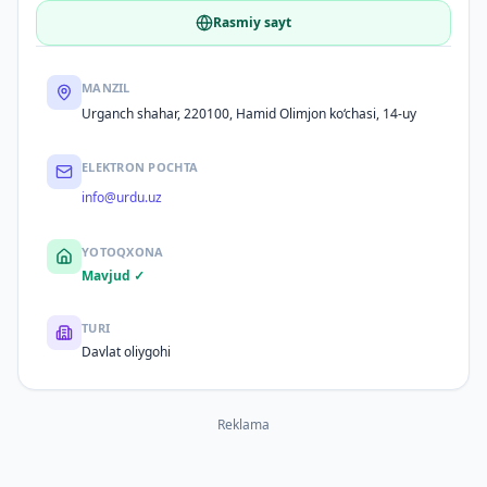
Rasmiy sayt
MANZIL
Urganch shahar, 220100, Hamid Olimjon ko‘chasi, 14-uy
ELEKTRON POCHTA
info@urdu.uz
YOTOQXONA
Mavjud ✓
TURI
Davlat oliygohi
Reklama