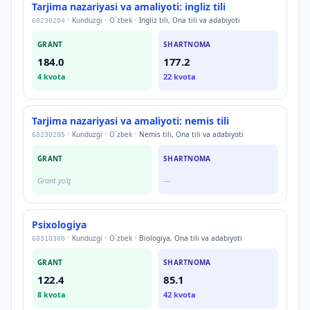
Tarjima nazariyasi va amaliyoti: ingliz tili
•
Kunduzgi
•
O`zbek
•
Ingliz tili, Ona tili va adabiyoti
60230204
GRANT
SHARTNOMA
184.0
177.2
4
kvota
22
kvota
Tarjima nazariyasi va amaliyoti: nemis tili
•
Kunduzgi
•
O`zbek
•
Nemis tili, Ona tili va adabiyoti
60230205
GRANT
SHARTNOMA
Grant yo'q
—
Psixologiya
•
Kunduzgi
•
O`zbek
•
Biologiya, Ona tili va adabiyoti
60310300
GRANT
SHARTNOMA
122.4
85.1
8
kvota
42
kvota