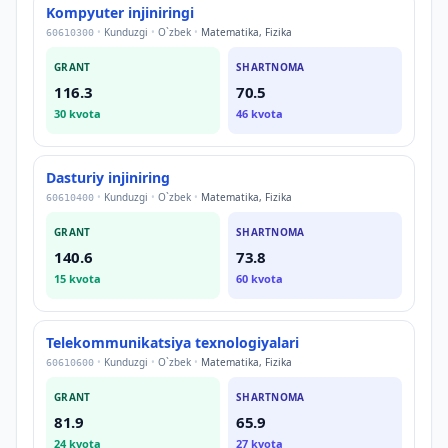
Kompyuter injiniringi
•
Kunduzgi
•
O`zbek
•
Matematika, Fizika
60610300
GRANT
SHARTNOMA
116.3
70.5
30
kvota
46
kvota
Dasturiy injiniring
•
Kunduzgi
•
O`zbek
•
Matematika, Fizika
60610400
GRANT
SHARTNOMA
140.6
73.8
15
kvota
60
kvota
Telekommunikatsiya texnologiyalari
•
Kunduzgi
•
O`zbek
•
Matematika, Fizika
60610600
GRANT
SHARTNOMA
81.9
65.9
24
kvota
27
kvota