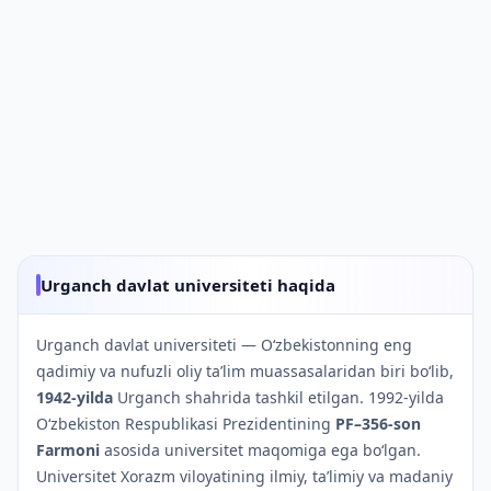
Urganch davlat universiteti haqida
Urganch davlat universiteti — Oʻzbekistonning eng
qadimiy va nufuzli oliy taʼlim muassasalaridan biri bo‘lib,
1942-yilda
Urganch shahrida tashkil etilgan. 1992-yilda
Oʻzbekiston Respublikasi Prezidentining
PF–356-son
Farmoni
asosida universitet maqomiga ega bo‘lgan.
Universitet Xorazm viloyatining ilmiy, ta’limiy va madaniy