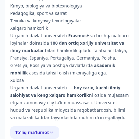
Kimyo, biologiya va biotexnologiya
Pedagogika, sport va san’at
Texnika va kimyoviy texnologiyalar
Xalqaro hamkorlik
Urganch davlat universiteti
Erasmus+
va boshqa xalqaro
loyihalar doirasida
100 dan ortiq xorijiy universitet va
ilmiy markazlar
bilan hamkorlik qiladi. Talabalar Italiya,
Fransiya, Ispaniya, Portugaliya, Germaniya, Polsha,
Gretsiya, Rossiya va boshqa davlatlarda
akademik
mobillik
asosida tahsil olish imkoniyatiga ega.
Xulosa
Urganch davlat universiteti —
boy tarix, kuchli ilmiy
salohiyat va keng xalqaro hamkorlik
ni o‘zida mujassam
etgan zamonaviy oliy ta’lim muassasasi. Universitet
hudud va respublika miqyosida raqobatbardosh, bilimli
va malakali kadrlar tayyorlashda muhim o‘rin egallaydi.
To'liq ma'lumot