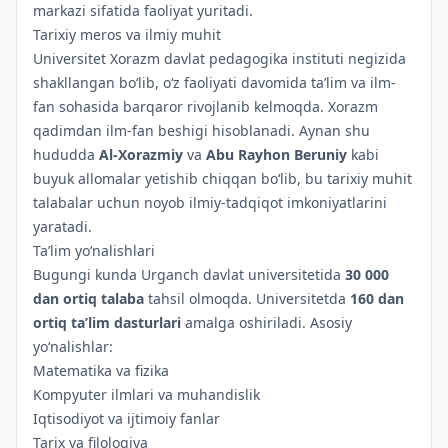
markazi sifatida faoliyat yuritadi.
Tarixiy meros va ilmiy muhit
Universitet Xorazm davlat pedagogika instituti negizida
shakllangan bo‘lib, o‘z faoliyati davomida ta’lim va ilm-
fan sohasida barqaror rivojlanib kelmoqda. Xorazm
qadimdan ilm-fan beshigi hisoblanadi. Aynan shu
hududda
Al-Xorazmiy
va
Abu Rayhon Beruniy
kabi
buyuk allomalar yetishib chiqqan bo‘lib, bu tarixiy muhit
talabalar uchun noyob ilmiy-tadqiqot imkoniyatlarini
yaratadi.
Ta’lim yo‘nalishlari
Bugungi kunda Urganch davlat universitetida
30 000
dan ortiq talaba
tahsil olmoqda. Universitetda
160 dan
ortiq ta’lim dasturlari
amalga oshiriladi. Asosiy
yo‘nalishlar:
Matematika va fizika
Kompyuter ilmlari va muhandislik
Iqtisodiyot va ijtimoiy fanlar
Tarix va filologiya