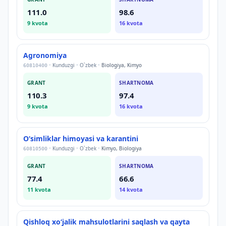
111.0
98.6
9
kvota
16
kvota
Agronomiya
•
Kunduzgi
•
O`zbek
•
Biologiya, Kimyo
60810400
GRANT
SHARTNOMA
110.3
97.4
9
kvota
16
kvota
Oʻsimliklar himoyasi va karantini
•
Kunduzgi
•
O`zbek
•
Kimyo, Biologiya
60810500
GRANT
SHARTNOMA
77.4
66.6
11
kvota
14
kvota
Qishloq xoʻjalik mahsulotlarini saqlash va qayta