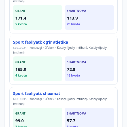
imtihon)
GRANT
SHARTNOMA
171.4
113.9
5
kvota
20
kvota
Sport faoliyati: ogʻir atletika
•
Kunduzgi
•
O`zbek
•
Kasbiy (ijodiy imtihon), Kasbiy (ijodiy
61010224
imtihon)
GRANT
SHARTNOMA
165.9
72.8
4
kvota
16
kvota
Sport faoliyati: shaxmat
•
Kunduzgi
•
O`zbek
•
Kasbiy (ijodiy imtihon), Kasbiy (ijodiy
61010235
imtihon)
GRANT
SHARTNOMA
99.0
57.7
3
kvota
3
kvota