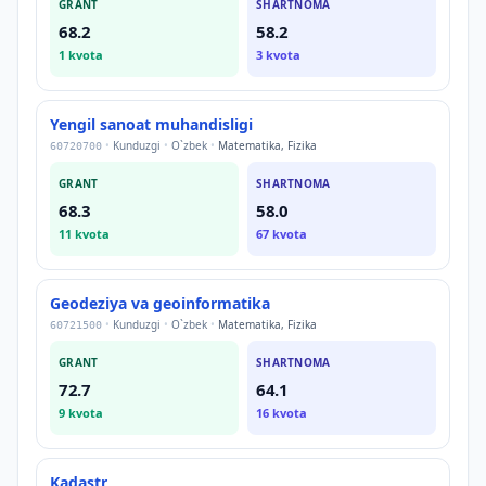
GRANT
SHARTNOMA
68.2
58.2
1
kvota
3
kvota
Yengil sanoat muhandisligi
•
Kunduzgi
•
O`zbek
•
Matematika, Fizika
60720700
GRANT
SHARTNOMA
68.3
58.0
11
kvota
67
kvota
Geodeziya va geoinformatika
•
Kunduzgi
•
O`zbek
•
Matematika, Fizika
60721500
GRANT
SHARTNOMA
72.7
64.1
9
kvota
16
kvota
Kadastr