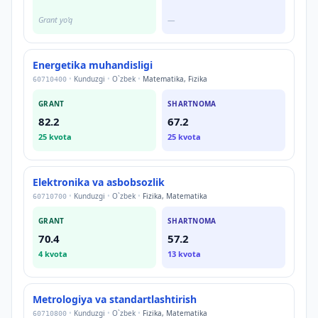
Grant yo'q
—
Energetika muhandisligi
•
Kunduzgi
•
O`zbek
•
Matematika, Fizika
60710400
GRANT
SHARTNOMA
82.2
67.2
25
kvota
25
kvota
Elektronika va asbobsozlik
•
Kunduzgi
•
O`zbek
•
Fizika, Matematika
60710700
GRANT
SHARTNOMA
70.4
57.2
4
kvota
13
kvota
Metrologiya va standartlashtirish
•
Kunduzgi
•
O`zbek
•
Fizika, Matematika
60710800