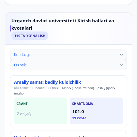
Urganch davlat universiteti Kirish ballari va
kvotalari
110
TA YO'NALISH
Urganch davlat universiteti Kirish ballari va kvotalari
Amaliy sanʼat: badiiy kulolchilik
•
Kunduzgi
•
O`zbek
•
Kasbiy (ijodiy imtihon), Kasbiy (ijodiy
60210802
imtihon)
GRANT
SHARTNOMA
101.0
Grant yo'q
19
kvota