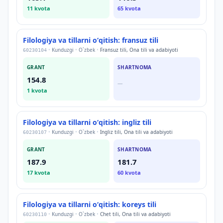
11
kvota
65
kvota
Filologiya va tillarni oʻqitish: fransuz tili
•
Kunduzgi
•
O`zbek
•
Fransuz tili, Ona tili va adabiyoti
60230104
GRANT
SHARTNOMA
154.8
—
1
kvota
Filologiya va tillarni oʻqitish: ingliz tili
•
Kunduzgi
•
O`zbek
•
Ingliz tili, Ona tili va adabiyoti
60230107
GRANT
SHARTNOMA
187.9
181.7
17
kvota
60
kvota
Filologiya va tillarni oʻqitish: koreys tili
•
Kunduzgi
•
O`zbek
•
Chet tili, Ona tili va adabiyoti
60230110