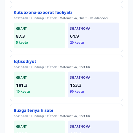
Kutubxona-axborot faoliyati
•
Kunduzgi
•
O`zbek
•
Matematika, Ona tili va adabiyoti
60320400
GRANT
SHARTNOMA
87.3
61.9
5
kvota
20
kvota
Iqtisodiyot
•
Kunduzgi
•
O`zbek
•
Matematika, Chet tili
60410100
GRANT
SHARTNOMA
181.3
153.3
10
kvota
90
kvota
Buxgalteriya hisobi
•
Kunduzgi
•
O`zbek
•
Matematika, Chet tili
60410200
GRANT
SHARTNOMA