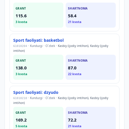
GRANT
SHARTNOMA
115.6
58.4
3
kvota
21
kvota
Sport faoliyati: basketbol
•
Kunduzgi
•
O`zbek
•
Kasbiy (ijodiy imtihon), Kasbiy (ijodiy
61010204
imtihon)
GRANT
SHARTNOMA
138.0
87.0
3
kvota
22
kvota
Sport faoliyati: dzyudo
•
Kunduzgi
•
O`zbek
•
Kasbiy (ijodiy imtihon), Kasbiy (ijodiy
61010210
imtihon)
GRANT
SHARTNOMA
169.2
72.2
5
kvota
21
kvota