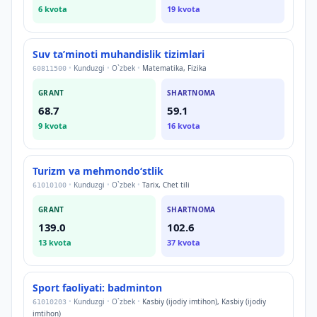
6
kvota
19
kvota
Suv taʼminoti muhandislik tizimlari
•
Kunduzgi
•
O`zbek
•
Matematika, Fizika
60811500
GRANT
SHARTNOMA
68.7
59.1
9
kvota
16
kvota
Turizm va mehmondoʻstlik
•
Kunduzgi
•
O`zbek
•
Tarix, Chet tili
61010100
GRANT
SHARTNOMA
139.0
102.6
13
kvota
37
kvota
Sport faoliyati: badminton
•
Kunduzgi
•
O`zbek
•
Kasbiy (ijodiy imtihon), Kasbiy (ijodiy
61010203
imtihon)