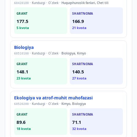
•
Kunduzgi
•
O`zbek
•
Huquqshunoslik fanlari, Chet tili
60420100
GRANT
SHARTNOMA
177.5
166.9
5
kvota
21
kvota
Biologiya
•
Kunduzgi
•
O`zbek
•
Biologiya, Kimyo
60510100
GRANT
SHARTNOMA
148.1
140.5
23
kvota
27
kvota
Ekologiya va atrof-muhit muhofazasi
•
Kunduzgi
•
O`zbek
•
Kimyo, Biologiya
60520200
GRANT
SHARTNOMA
89.6
71.1
18
kvota
32
kvota