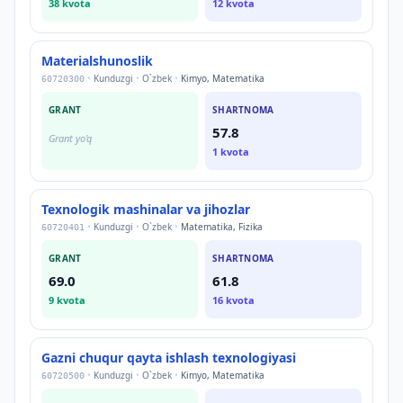
38
kvota
12
kvota
Materialshunoslik
•
Kunduzgi
•
O`zbek
•
Kimyo, Matematika
60720300
GRANT
SHARTNOMA
57.8
Grant yo'q
1
kvota
Texnologik mashinalar va jihozlar
•
Kunduzgi
•
O`zbek
•
Matematika, Fizika
60720401
GRANT
SHARTNOMA
69.0
61.8
9
kvota
16
kvota
Gazni chuqur qayta ishlash texnologiyasi
•
Kunduzgi
•
O`zbek
•
Kimyo, Matematika
60720500