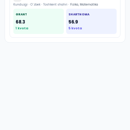
Kunduzgi
•
O`zbek
•
Toshkent shahri
•
Fizika, Matematika
GRANT
SHARTNOMA
68.3
56.9
1
kvota
5
kvota