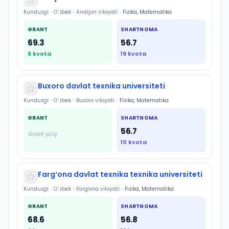
Kunduzgi
•
O`zbek
•
Andijon viloyati
•
Fizika, Matematika
GRANT
SHARTNOMA
69.3
56.7
6
kvota
19
kvota
Buxoro davlat texnika universiteti
Kunduzgi
•
O`zbek
•
Buxoro viloyati
•
Fizika, Matematika
GRANT
SHARTNOMA
56.7
Grant yo'q
10
kvota
Farg‘ona davlat texnika texnika universiteti
Kunduzgi
•
O`zbek
•
Farg'ona viloyati
•
Fizika, Matematika
GRANT
SHARTNOMA
68.6
56.8