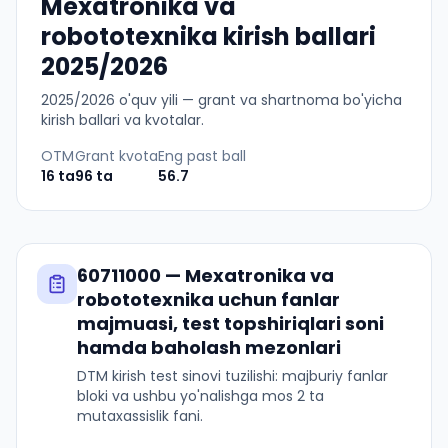
Mexatronika va
robototexnika kirish ballari
2025/2026
2025
/
2026
o'quv yili — grant va shartnoma bo'yicha
kirish ballari va kvotalar.
OTM
Grant kvota
Eng past ball
16
ta
96
ta
56.7
60711000
—
Mexatronika va
robototexnika
uchun fanlar
majmuasi, test topshiriqlari soni
hamda baholash mezonlari
DTM kirish test sinovi tuzilishi: majburiy fanlar
bloki va ushbu yo'nalishga mos 2 ta
mutaxassislik fani.