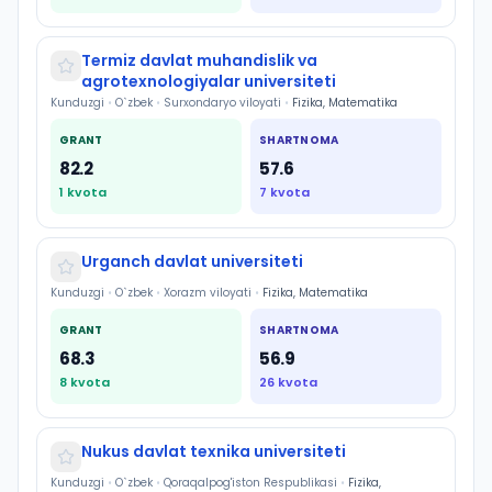
Termiz davlat muhandislik va
agrotexnologiyalar universiteti
Kunduzgi
•
O`zbek
•
Surxondaryo viloyati
•
Fizika, Matematika
GRANT
SHARTNOMA
82.2
57.6
1
kvota
7
kvota
Urganch davlat universiteti
Kunduzgi
•
O`zbek
•
Xorazm viloyati
•
Fizika, Matematika
GRANT
SHARTNOMA
68.3
56.9
8
kvota
26
kvota
Nukus davlat texnika universiteti
Kunduzgi
•
O`zbek
•
Qoraqalpog'iston Respublikasi
•
Fizika,