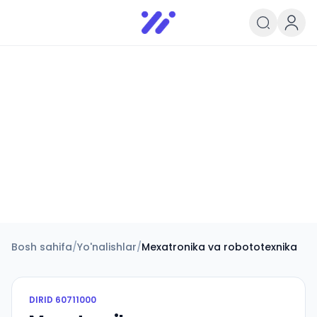
Infoedu
Ta&#039;lim xabarlari va yangili
Bosh sahifa
/
Yo'nalishlar
/
Mexatronika va robototexnika
DIRID
60711000