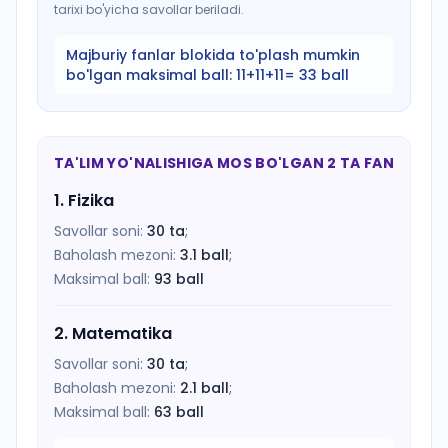
tarixi bo'yicha savollar beriladi.
Majburiy fanlar blokida to'plash mumkin
bo'lgan maksimal ball:
11+11+11= 33 ball
TA'LIM YO'NALISHIGA MOS BO'LGAN 2 TA FAN
1
.
Fizika
Savollar soni:
30
ta
;
Baholash mezoni:
3.1
ball
;
Maksimal ball:
93
ball
2
.
Matematika
Savollar soni:
30
ta
;
Baholash mezoni:
2.1
ball
;
Maksimal ball:
63
ball