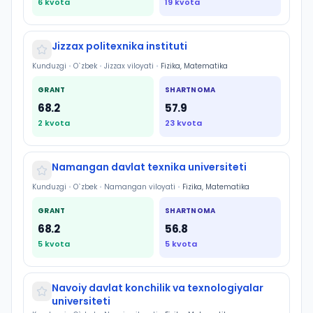
6
kvota
19
kvota
Jizzax politexnika instituti
Kunduzgi
•
O`zbek
•
Jizzax viloyati
•
Fizika, Matematika
GRANT
SHARTNOMA
68.2
57.9
2
kvota
23
kvota
Namangan davlat texnika universiteti
Kunduzgi
•
O`zbek
•
Namangan viloyati
•
Fizika, Matematika
GRANT
SHARTNOMA
68.2
56.8
5
kvota
5
kvota
Navoiy davlat konchilik va texnologiyalar
universiteti