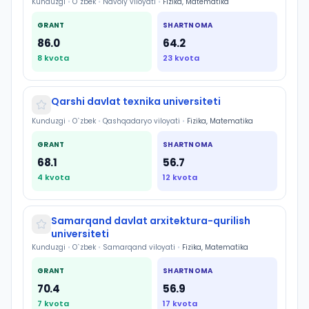
Kunduzgi
•
O`zbek
•
Navoiy viloyati
•
Fizika, Matematika
GRANT
SHARTNOMA
86.0
64.2
8
kvota
23
kvota
Qarshi davlat texnika universiteti
Kunduzgi
•
O`zbek
•
Qashqadaryo viloyati
•
Fizika, Matematika
GRANT
SHARTNOMA
68.1
56.7
4
kvota
12
kvota
Samarqand davlat arxitektura-qurilish
universiteti
Kunduzgi
•
O`zbek
•
Samarqand viloyati
•
Fizika, Matematika
GRANT
SHARTNOMA
70.4
56.9
7
kvota
17
kvota