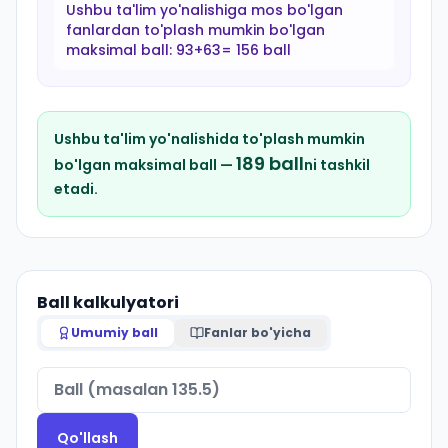
Ushbu ta'lim yo'nalishiga mos bo'lgan
fanlardan to'plash mumkin bo'lgan
maksimal ball:
93+63= 156 ball
Ushbu ta'lim yo'nalishida to'plash mumkin
189
ball
bo'lgan maksimal ball —
ni tashkil
etadi.
Ball kalkulyatori
Umumiy ball
Fanlar bo'yicha
Qo'llash