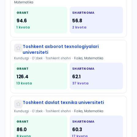
Matematika
GRANT
SHARTNOMA
94.6
56.8
1
kvota
2
kvota
Toshkent axborot texnologiyalari
universiteti
Kunduzgi
•
O`zbek
•
Toshkent shahri
•
Fizika, Matematika
GRANT
SHARTNOMA
126.4
62.1
13
kvota
37
kvota
Toshkent davlat texnika universiteti
Kunduzgi
•
O`zbek
•
Toshkent shahri
•
Fizika, Matematika
GRANT
SHARTNOMA
86.0
60.3
8
kvota
17
kvota