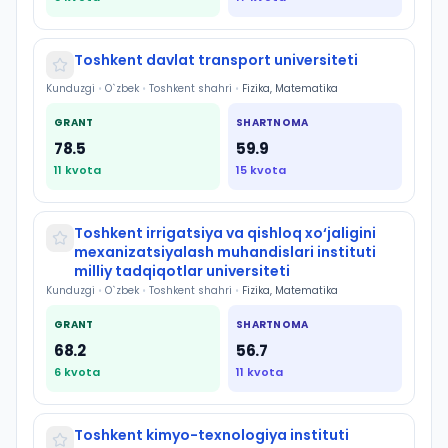
Toshkent davlat transport universiteti
Kunduzgi
•
O`zbek
•
Toshkent shahri
•
Fizika, Matematika
GRANT
SHARTNOMA
78.5
59.9
11
kvota
15
kvota
Toshkent irrigatsiya va qishloq xo‘jaligini
mexanizatsiyalash muhandislari instituti
milliy tadqiqotlar universiteti
Kunduzgi
•
O`zbek
•
Toshkent shahri
•
Fizika, Matematika
GRANT
SHARTNOMA
68.2
56.7
6
kvota
11
kvota
Toshkent kimyo-texnologiya instituti