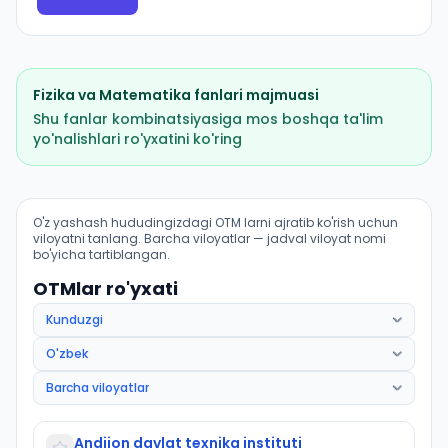
Fizika
va
Matematika
fanlari majmuasi
Shu fanlar kombinatsiyasiga mos boshqa ta'lim
yo'nalishlari ro'yxatini ko'ring
Mexatronika va robototexnika: OTM lar bo'yicha kirish
O'z yashash hududingizdagi OTM larni ajratib ko'rish uchun
viloyatni tanlang. Barcha viloyatlar — jadval viloyat nomi
bo'yicha tartiblangan.
OTMlar ro'yxati
Andijon davlat texnika instituti