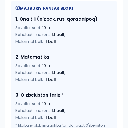
MAJBURIY FANLAR BLOKI
1
.
Ona tili (o'zbek, rus, qoraqalpoq)
Savollar soni:
10
ta
;
Baholash mezoni:
1.1
ball
;
Maksimal ball:
11
ball
2
.
Matematika
Savollar soni:
10
ta
;
Baholash mezoni:
1.1
ball
;
Maksimal ball:
11
ball
3
.
O'zbekiston tarixi
*
Savollar soni:
10
ta
;
Baholash mezoni:
1.1
ball
;
Maksimal ball:
11
ball
*
Majburiy blokning ushbu fanida faqat O'zbekiston