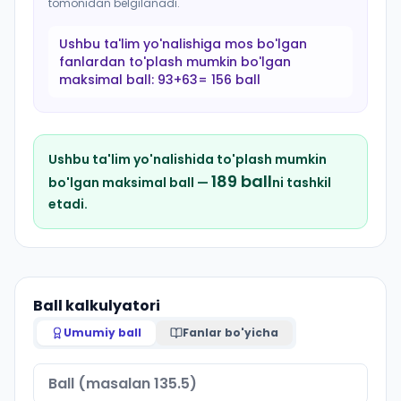
tomonidan belgilanadi.
Ushbu ta'lim yo'nalishiga mos bo'lgan
fanlardan to'plash mumkin bo'lgan
maksimal ball:
93+63= 156 ball
Ushbu ta'lim yo'nalishida to'plash mumkin
189
ball
bo'lgan maksimal ball —
ni tashkil
etadi.
Ball kalkulyatori
Umumiy ball
Fanlar bo'yicha