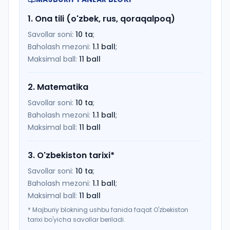
1
.
Ona tili (o'zbek, rus, qoraqalpoq)
Savollar soni:
10
ta
;
Baholash mezoni:
1.1
ball
;
Maksimal ball:
11
ball
2
.
Matematika
Savollar soni:
10
ta
;
Baholash mezoni:
1.1
ball
;
Maksimal ball:
11
ball
3
.
O'zbekiston tarixi
*
Savollar soni:
10
ta
;
Baholash mezoni:
1.1
ball
;
Maksimal ball:
11
ball
*
Majburiy blokning ushbu fanida faqat O'zbekiston
tarixi bo'yicha savollar beriladi.