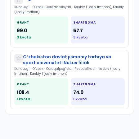
Kunduzgi
•
O`zbek
•
Xorazm viloyati
•
Kasbiy (ijodiy imtihon), Kasbiy
(ijodiy imtihon)
GRANT
SHARTNOMA
99.0
57.7
3
kvota
3
kvota
Oʻzbekiston davlat jismoniy tarbiya va
sport universiteti Nukus filiali
Kunduzgi
•
O`zbek
•
Qoraqalpog'iston Respublikasi
•
Kasbiy (ijodiy
imtihon), Kasbiy (ijodiy imtihon)
GRANT
SHARTNOMA
108.4
74.0
1
kvota
1
kvota