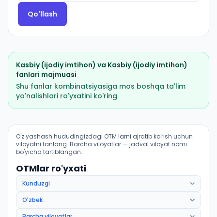
Qo'llash
Kasbiy (ijodiy imtihon)
va
Kasbiy (ijodiy imtihon)
fanlari majmuasi
Shu fanlar kombinatsiyasiga mos boshqa ta'lim
yo'nalishlari ro'yxatini ko'ring
Sport faoliyati: shaxmat: OTM lar bo'yicha kirish balla
O'z yashash hududingizdagi OTM larni ajratib ko'rish uchun
viloyatni tanlang. Barcha viloyatlar — jadval viloyat nomi
bo'yicha tartiblangan.
OTMlar ro'yxati