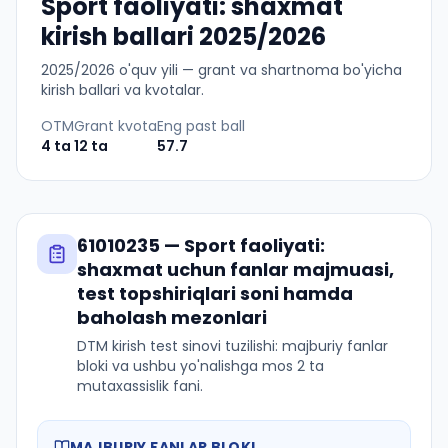
Sport faoliyati: shaxmat
kirish ballari 2025/2026
2025
/
2026
o'quv yili — grant va shartnoma bo'yicha
kirish ballari va kvotalar.
OTM
Grant kvota
Eng past ball
4
ta
12
ta
57.7
61010235
—
Sport faoliyati:
shaxmat
uchun fanlar majmuasi,
test topshiriqlari soni hamda
baholash mezonlari
DTM kirish test sinovi tuzilishi: majburiy fanlar
bloki va ushbu yo'nalishga mos 2 ta
mutaxassislik fani.
MAJBURIY FANLAR BLOKI