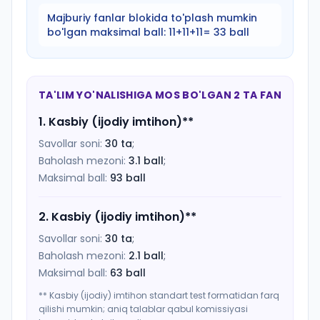
Majburiy fanlar blokida to'plash mumkin
bo'lgan maksimal ball:
11+11+11= 33 ball
TA'LIM YO'NALISHIGA MOS BO'LGAN 2 TA FAN
1
.
Kasbiy (ijodiy imtihon)
**
Savollar soni:
30
ta
;
Baholash mezoni:
3.1
ball
;
Maksimal ball:
93
ball
2
.
Kasbiy (ijodiy imtihon)
**
Savollar soni:
30
ta
;
Baholash mezoni:
2.1
ball
;
Maksimal ball:
63
ball
** Kasbiy (ijodiy) imtihon standart test formatidan farq
qilishi mumkin; aniq talablar qabul komissiyasi