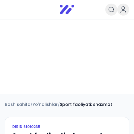
Infoedu
Ta&#039;lim xabarlari va yangili
Bosh sahifa
/
Yo'nalishlar
/
Sport faoliyati: shaxmat
DIRID
61010235