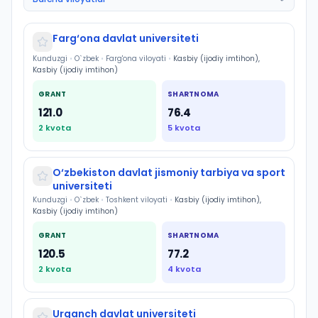
Farg‘ona davlat universiteti
Kunduzgi
•
O`zbek
•
Farg'ona viloyati
•
Kasbiy (ijodiy imtihon),
Kasbiy (ijodiy imtihon)
GRANT
SHARTNOMA
121.0
76.4
2
kvota
5
kvota
O‘zbekiston davlat jismoniy tarbiya va sport
universiteti
Kunduzgi
•
O`zbek
•
Toshkent viloyati
•
Kasbiy (ijodiy imtihon),
Kasbiy (ijodiy imtihon)
GRANT
SHARTNOMA
120.5
77.2
2
kvota
4
kvota
Urganch davlat universiteti