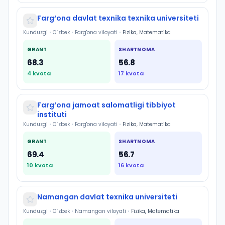
Farg‘ona davlat texnika texnika universiteti
Kunduzgi
•
O`zbek
•
Farg'ona viloyati
•
Fizika, Matematika
GRANT
SHARTNOMA
68.3
56.8
4
kvota
17
kvota
Farg‘ona jamoat salomatligi tibbiyot
instituti
Kunduzgi
•
O`zbek
•
Farg'ona viloyati
•
Fizika, Matematika
GRANT
SHARTNOMA
69.4
56.7
10
kvota
16
kvota
Namangan davlat texnika universiteti
Kunduzgi
•
O`zbek
•
Namangan viloyati
•
Fizika, Matematika