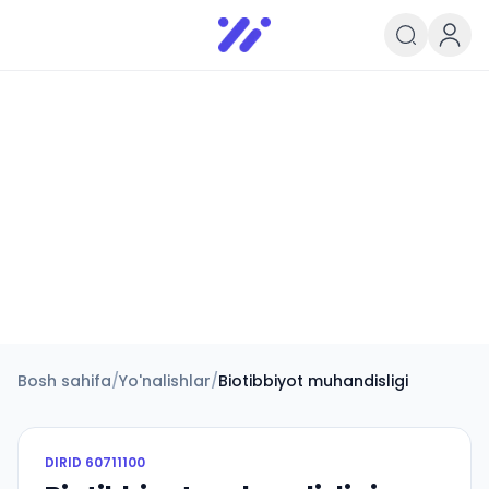
Infoedu
Ta&#039;lim xabarlari va yangili
Bosh sahifa
/
Yo'nalishlar
/
Biotibbiyot muhandisligi
DIRID
60711100