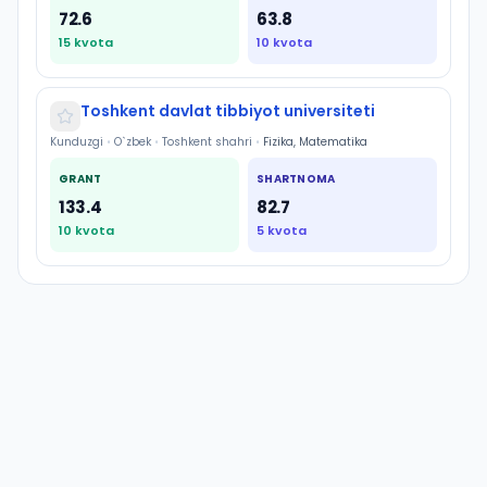
72.6
63.8
15
kvota
10
kvota
Toshkent davlat tibbiyot universiteti
Kunduzgi
•
O`zbek
•
Toshkent shahri
•
Fizika, Matematika
GRANT
SHARTNOMA
133.4
82.7
10
kvota
5
kvota