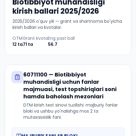
Biotibbiyot muhandisligi
kirish ballari 2025/2026
2025
/
2026
o'quv yili — grant va shartnoma bo'yicha
kirish ballari va kvotalar.
OTM
Grant kvota
Eng past ball
12
ta
71
ta
56.7
60711100
—
Biotibbiyot
muhandisligi
uchun fanlar
majmuasi, test topshiriqlari soni
hamda baholash mezonlari
DTM kirish test sinovi tuzilishi: majburiy fanlar
bloki va ushbu yo'nalishga mos 2 ta
mutaxassislik fani.
MAJBURIY FANLAR BLOKI