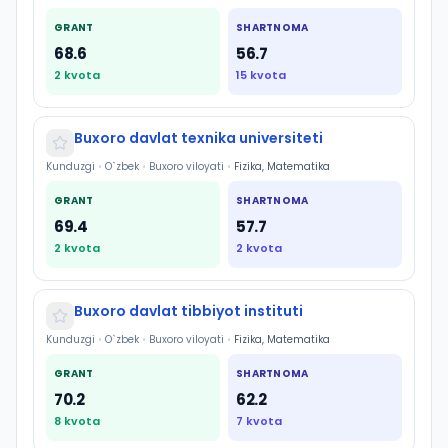
GRANT
SHARTNOMA
68.6
56.7
2
kvota
15
kvota
Buxoro davlat texnika universiteti
Kunduzgi
•
O`zbek
•
Buxoro viloyati
•
Fizika, Matematika
GRANT
SHARTNOMA
69.4
57.7
2
kvota
2
kvota
Buxoro davlat tibbiyot instituti
Kunduzgi
•
O`zbek
•
Buxoro viloyati
•
Fizika, Matematika
GRANT
SHARTNOMA
70.2
62.2
8
kvota
7
kvota