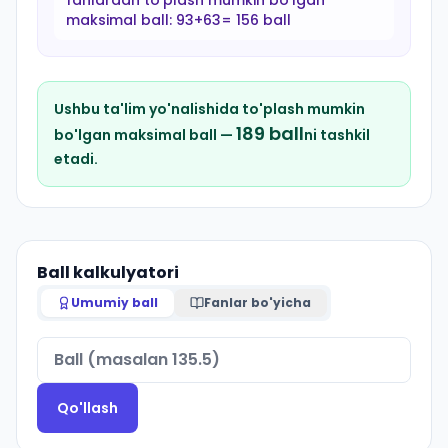
fanlardan to'plash mumkin bo'lgan
maksimal ball:
93+63= 156 ball
Ushbu ta'lim yo'nalishida to'plash mumkin
189
ball
bo'lgan maksimal ball —
ni tashkil
etadi.
Ball kalkulyatori
Umumiy ball
Fanlar bo'yicha
Qo'llash