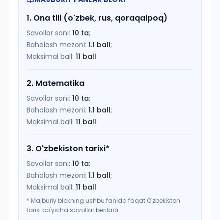
1
.
Ona tili (o'zbek, rus, qoraqalpoq)
Savollar soni:
10
ta
;
Baholash mezoni:
1.1
ball
;
Maksimal ball:
11
ball
2
.
Matematika
Savollar soni:
10
ta
;
Baholash mezoni:
1.1
ball
;
Maksimal ball:
11
ball
3
.
O'zbekiston tarixi
*
Savollar soni:
10
ta
;
Baholash mezoni:
1.1
ball
;
Maksimal ball:
11
ball
*
Majburiy blokning ushbu fanida faqat O'zbekiston
tarixi bo'yicha savollar beriladi.