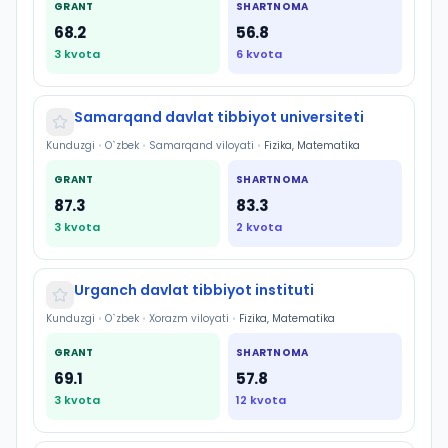
GRANT
SHARTNOMA
68.2
56.8
3
kvota
6
kvota
Samarqand davlat tibbiyot universiteti
Kunduzgi
•
O`zbek
•
Samarqand viloyati
•
Fizika, Matematika
GRANT
SHARTNOMA
87.3
83.3
3
kvota
2
kvota
Urganch davlat tibbiyot instituti
Kunduzgi
•
O`zbek
•
Xorazm viloyati
•
Fizika, Matematika
GRANT
SHARTNOMA
69.1
57.8
3
kvota
12
kvota