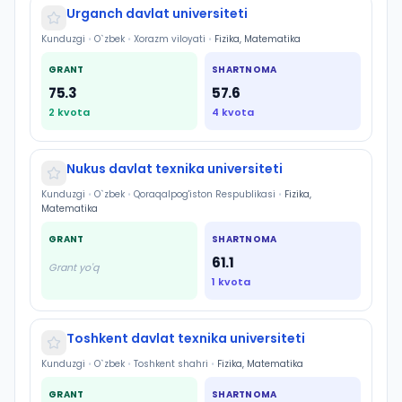
Urganch davlat universiteti
Kunduzgi
•
O`zbek
•
Xorazm viloyati
•
Fizika, Matematika
GRANT
SHARTNOMA
75.3
57.6
2
kvota
4
kvota
Nukus davlat texnika universiteti
Kunduzgi
•
O`zbek
•
Qoraqalpog'iston Respublikasi
•
Fizika,
Matematika
GRANT
SHARTNOMA
61.1
Grant yo'q
1
kvota
Toshkent davlat texnika universiteti
Kunduzgi
•
O`zbek
•
Toshkent shahri
•
Fizika, Matematika
GRANT
SHARTNOMA