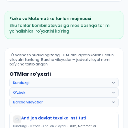
Fizika
va
Matematika
fanlari majmuasi
Shu fanlar kombinatsiyasiga mos boshqa ta'lim
yo'nalishlari ro'yxatini ko'ring
Biotibbiyot muhandisligi: OTM lar bo'yicha kirish balla
O'z yashash hududingizdagi OTM larni ajratib ko'rish uchun
viloyatni tanlang. Barcha viloyatlar — jadval viloyat nomi
bo'yicha tartiblangan.
OTMlar ro'yxati
Andijon davlat texnika instituti
Kunduzgi
•
O`zbek
•
Andijon viloyati
•
Fizika, Matematika