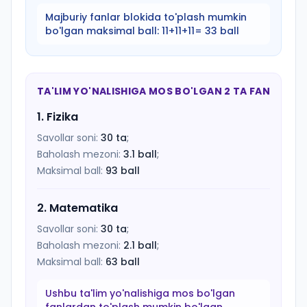
Majburiy fanlar blokida to'plash mumkin
bo'lgan maksimal ball:
11+11+11= 33 ball
TA'LIM YO'NALISHIGA MOS BO'LGAN 2 TA FAN
1
.
Fizika
Savollar soni:
30
ta
;
Baholash mezoni:
3.1
ball
;
Maksimal ball:
93
ball
2
.
Matematika
Savollar soni:
30
ta
;
Baholash mezoni:
2.1
ball
;
Maksimal ball:
63
ball
Ushbu ta'lim yo'nalishiga mos bo'lgan