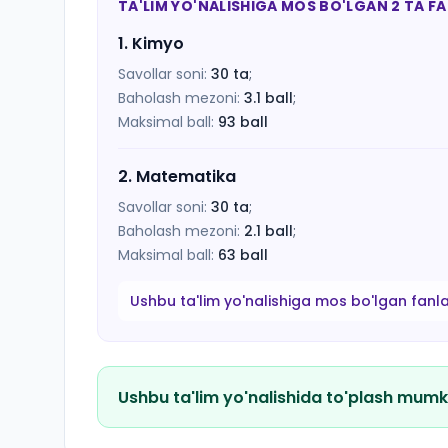
TA'LIM YO'NALISHIGA MOS BO'LGAN 2 TA F
1
.
Kimyo
Savollar soni:
30
ta
;
Baholash mezoni:
3.1
ball
;
Maksimal ball:
93
ball
2
.
Matematika
Savollar soni:
30
ta
;
Baholash mezoni:
2.1
ball
;
Maksimal ball:
63
ball
Ushbu ta'lim yo'nalishiga mos bo'lgan fanl
Ushbu ta'lim yo'nalishida to'plash mumk