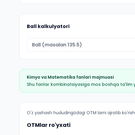
Ball kalkulyatori
Kimyo
va
Matematika
fanlari majmuasi
Shu fanlar kombinatsiyasiga mos boshqa ta'lim yo'
Kimyo: OTM lar bo'yicha kirish ballari va kvota
O'z yashash hududingizdagi OTM larni ajratib ko'rish
OTMlar ro'yxati