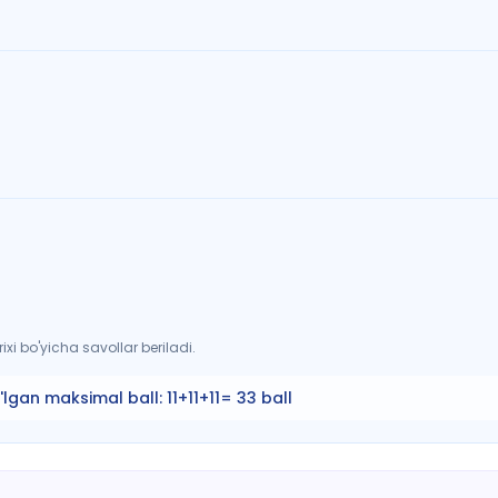
xi bo'yicha savollar beriladi.
'lgan maksimal ball:
11+11+11= 33 ball