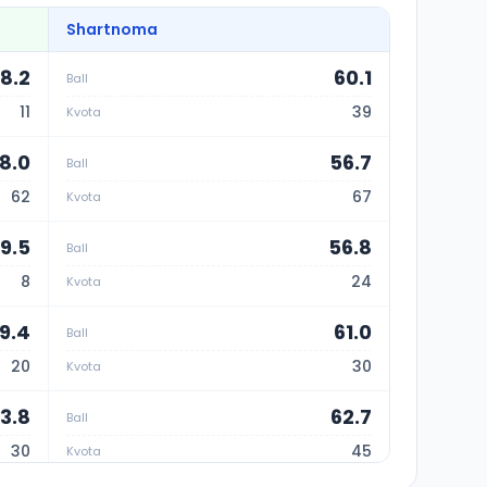
Shartnoma
8.2
60.1
Ball
11
39
Kvota
8.0
56.7
Ball
62
67
Kvota
9.5
56.8
Ball
8
24
Kvota
9.4
61.0
Ball
20
30
Kvota
3.8
62.7
Ball
30
45
Kvota