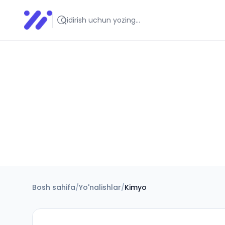
Infoedu
Ta&#039;lim xabarlari va yangiliklari
Bosh sahifa
/
Yo'nalishlar
/
Kimyo