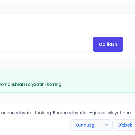
Qo'llash
nalishlari ro'yxatini ko'ring
lar
 uchun viloyatni tanlang. Barcha viloyatlar — jadval viloyat nomi