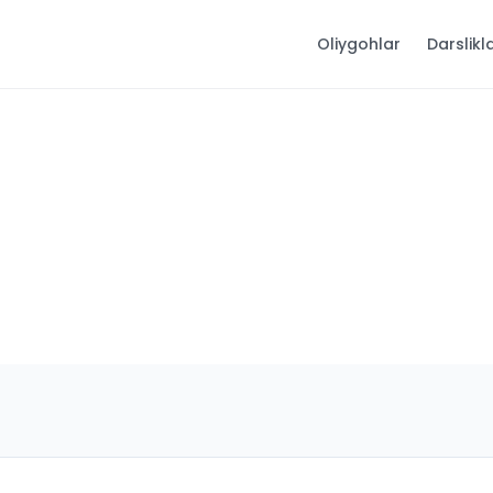
Oliygohlar
Darslikl