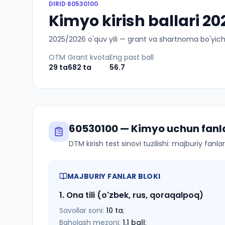
DIRID
60530100
Kimyo kirish ballari 2
2025
/
2026
o'quv yili — grant va shartnoma bo'yicha 
OTM
Grant kvota
Eng past ball
29
ta
682
ta
56.7
60530100
—
Kimyo
uchun fanla
DTM kirish test sinovi tuzilishi: majburiy fanl
MAJBURIY FANLAR BLOKI
1
.
Ona tili (o'zbek, rus, qoraqalpoq)
Savollar soni:
10
ta
;
Baholash mezoni:
1.1
ball
;