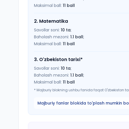
Maksimal ball:
11
ball
2
.
Matematika
Savollar soni:
10
ta
;
Baholash mezoni:
1.1
ball
;
Maksimal ball:
11
ball
3
.
O'zbekiston tarixi
*
Savollar soni:
10
ta
;
Baholash mezoni:
1.1
ball
;
Maksimal ball:
11
ball
*
Majburiy blokning ushbu fanida faqat O'zbekiston tari
Majburiy fanlar blokida to'plash mumkin bo