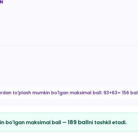
AN
ardan to'plash mumkin bo'lgan maksimal ball:
93+63= 156 bal
189
ball
in bo'lgan maksimal ball —
ni tashkil etadi.