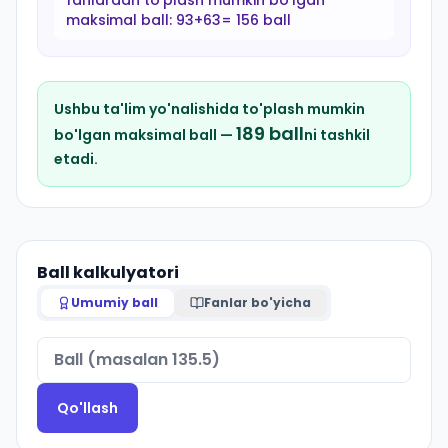
fanlardan to'plash mumkin bo'lgan
maksimal ball:
93+63= 156 ball
Ushbu ta'lim yo'nalishida to'plash mumkin
189
ball
bo'lgan maksimal ball —
ni tashkil
etadi.
Ball kalkulyatori
Umumiy ball
Fanlar bo'yicha
Qo'llash