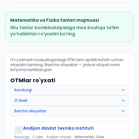
Matematika
va
Fizika
fanlari majmuasi
Shu fanlar kombinatsiyasiga mos boshqa ta'lim
yo'nalishlari ro'yxatini ko'ring
Yengil sanoat muhandisligi: OTM lar bo'yicha kirish bal
O'z yashash hududingizdagi OTM larni ajratib ko'rish uchun
viloyatni tanlang. Barcha viloyatlar — jadval viloyat nomi
bo'yicha tartiblangan.
OTMlar ro'yxati
Andijon davlat texnika instituti
Kunduzgi
•
O`zbek
•
Andijon viloyati
•
Matematika, Fizika