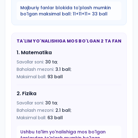
Majburiy fanlar blokida to'plash mumkin
bo'lgan maksimal ball:
11+11+11= 33 ball
TA'LIM YO'NALISHIGA MOS BO'LGAN 2 TA FAN
1
.
Matematika
Savollar soni:
30
ta
;
Baholash mezoni:
3.1
ball
;
Maksimal ball:
93
ball
2
.
Fizika
Savollar soni:
30
ta
;
Baholash mezoni:
2.1
ball
;
Maksimal ball:
63
ball
Ushbu ta'lim yo'nalishiga mos bo'lgan