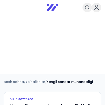
Infoedu
Ta&#039;lim xabarlari va yangili
Bosh sahifa
/
Yo'nalishlar
/
Yengil sanoat muhandisligi
DIRID
60720700