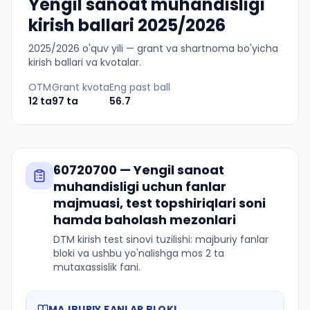
Yengil sanoat muhandisligi
kirish ballari 2025/2026
2025
/
2026
o'quv yili — grant va shartnoma bo'yicha
kirish ballari va kvotalar.
OTM
Grant kvota
Eng past ball
12
ta
97
ta
56.7
60720700
—
Yengil sanoat
muhandisligi
uchun fanlar
majmuasi, test topshiriqlari soni
hamda baholash mezonlari
DTM kirish test sinovi tuzilishi: majburiy fanlar
bloki va ushbu yo'nalishga mos 2 ta
mutaxassislik fani.
MAJBURIY FANLAR BLOKI