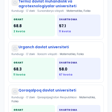
Termiz davlat muhandislik va
agrotexnologiyalar universiteti
Kunduzgi
•
O`zbek
•
Surxondaryo viloyati
•
Matematika, Fizika
GRANT
SHARTNOMA
68.8
57.1
2
kvota
11
kvota
Urganch davlat universiteti
Kunduzgi
•
O`zbek
•
Xorazm viloyati
•
Matematika, Fizika
GRANT
SHARTNOMA
68.3
58.0
11
kvota
67
kvota
Qoraqalpoq davlat universiteti
Kunduzgi
•
O`zbek
•
Qoraqalpog'iston Respublikasi
•
Matematika,
Fizika
GRANT
SHARTNOMA