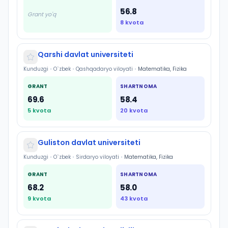
56.8
Grant yo'q
8
kvota
Qarshi davlat universiteti
Kunduzgi
•
O`zbek
•
Qashqadaryo viloyati
•
Matematika, Fizika
GRANT
SHARTNOMA
69.6
58.4
5
kvota
20
kvota
Guliston davlat universiteti
Kunduzgi
•
O`zbek
•
Sirdaryo viloyati
•
Matematika, Fizika
GRANT
SHARTNOMA
68.2
58.0
9
kvota
43
kvota