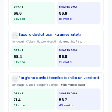
GRANT
SHARTNOMA
68.6
56.8
2
kvota
18
kvota
Buxoro davlat texnika universiteti
Kunduzgi
•
O`zbek
•
Buxoro viloyati
•
Matematika, Fizika
GRANT
SHARTNOMA
68.4
56.8
8
kvota
21
kvota
Farg‘ona davlat texnika texnika universiteti
Kunduzgi
•
O`zbek
•
Farg'ona viloyati
•
Matematika, Fizika
GRANT
SHARTNOMA
71.4
56.7
6
kvota
43
kvota