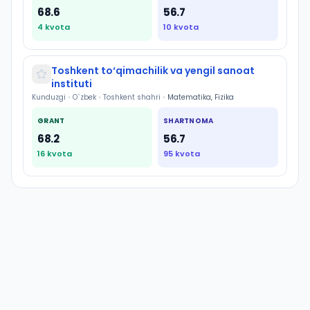
68.6
56.7
4
kvota
10
kvota
Toshkent to‘qimachilik va yengil sanoat
instituti
Kunduzgi
•
O`zbek
•
Toshkent shahri
•
Matematika, Fizika
GRANT
SHARTNOMA
68.2
56.7
16
kvota
95
kvota