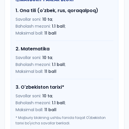
1
.
Ona tili (o'zbek, rus, qoraqalpoq)
Savollar soni:
10
ta
;
Baholash mezoni:
1.1
ball
;
Maksimal ball:
11
ball
2
.
Matematika
Savollar soni:
10
ta
;
Baholash mezoni:
1.1
ball
;
Maksimal ball:
11
ball
3
.
O'zbekiston tarixi
*
Savollar soni:
10
ta
;
Baholash mezoni:
1.1
ball
;
Maksimal ball:
11
ball
*
Majburiy blokning ushbu fanida faqat O'zbekiston
tarixi bo'yicha savollar beriladi.