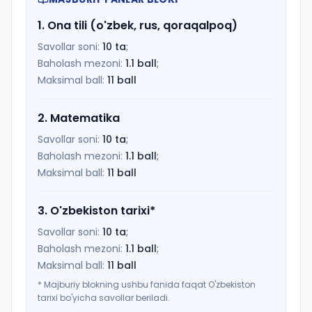
1
.
Ona tili (o'zbek, rus, qoraqalpoq)
Savollar soni:
10
ta
;
Baholash mezoni:
1.1
ball
;
Maksimal ball:
11
ball
2
.
Matematika
Savollar soni:
10
ta
;
Baholash mezoni:
1.1
ball
;
Maksimal ball:
11
ball
3
.
O'zbekiston tarixi
*
Savollar soni:
10
ta
;
Baholash mezoni:
1.1
ball
;
Maksimal ball:
11
ball
*
Majburiy blokning ushbu fanida faqat O'zbekiston
tarixi bo'yicha savollar beriladi.