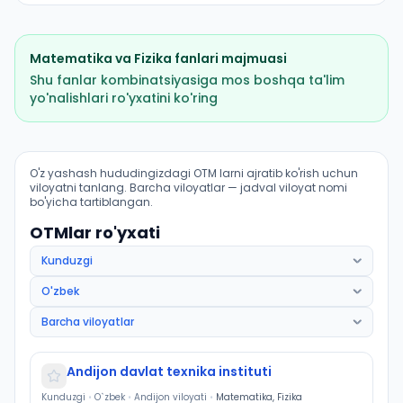
Matematika
va
Fizika
fanlari majmuasi
Shu fanlar kombinatsiyasiga mos boshqa ta'lim
yo'nalishlari ro'yxatini ko'ring
Qurilish muhandisligi: OTM lar bo'yicha kirish ballari v
O'z yashash hududingizdagi OTM larni ajratib ko'rish uchun
viloyatni tanlang. Barcha viloyatlar — jadval viloyat nomi
bo'yicha tartiblangan.
OTMlar ro'yxati
Andijon davlat texnika instituti
Kunduzgi
•
O`zbek
•
Andijon viloyati
•
Matematika, Fizika