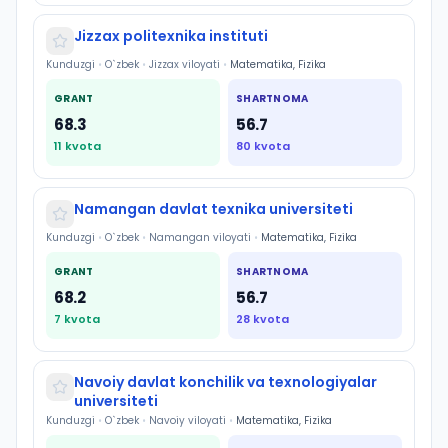
Jizzax politexnika instituti
Kunduzgi
•
O`zbek
•
Jizzax viloyati
•
Matematika, Fizika
GRANT
SHARTNOMA
68.3
56.7
11
kvota
80
kvota
Namangan davlat texnika universiteti
Kunduzgi
•
O`zbek
•
Namangan viloyati
•
Matematika, Fizika
GRANT
SHARTNOMA
68.2
56.7
7
kvota
28
kvota
Navoiy davlat konchilik va texnologiyalar
universiteti
Kunduzgi
•
O`zbek
•
Navoiy viloyati
•
Matematika, Fizika