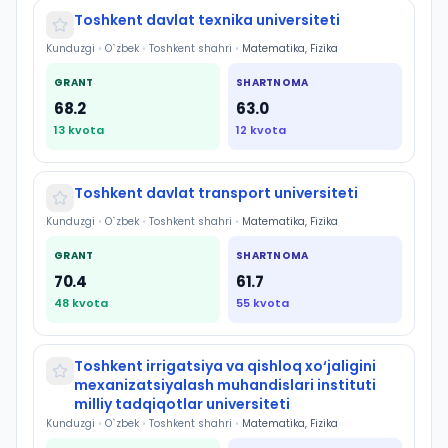
Toshkent davlat texnika universiteti
Kunduzgi
•
O`zbek
•
Toshkent shahri
•
Matematika, Fizika
GRANT
SHARTNOMA
68.2
63.0
13
kvota
12
kvota
Toshkent davlat transport universiteti
Kunduzgi
•
O`zbek
•
Toshkent shahri
•
Matematika, Fizika
GRANT
SHARTNOMA
70.4
61.7
48
kvota
55
kvota
Toshkent irrigatsiya va qishloq xo‘jaligini
mexanizatsiyalash muhandislari instituti
milliy tadqiqotlar universiteti
Kunduzgi
•
O`zbek
•
Toshkent shahri
•
Matematika, Fizika