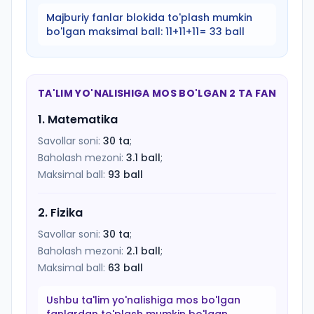
Majburiy fanlar blokida to'plash mumkin
bo'lgan maksimal ball:
11+11+11= 33 ball
TA'LIM YO'NALISHIGA MOS BO'LGAN 2 TA FAN
1
.
Matematika
Savollar soni:
30
ta
;
Baholash mezoni:
3.1
ball
;
Maksimal ball:
93
ball
2
.
Fizika
Savollar soni:
30
ta
;
Baholash mezoni:
2.1
ball
;
Maksimal ball:
63
ball
Ushbu ta'lim yo'nalishiga mos bo'lgan