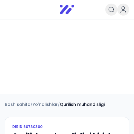
Infoedu
Ta&#039;lim xabarlari va yangili
Bosh sahifa
/
Yo'nalishlar
/
Qurilish muhandisligi
DIRID
60730300