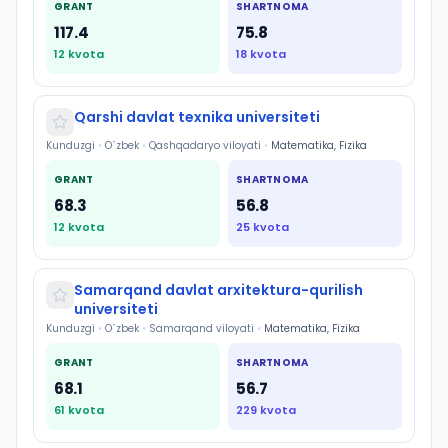
GRANT
SHARTNOMA
117.4
75.8
12
kvota
18
kvota
Qarshi davlat texnika universiteti
Kunduzgi
•
O`zbek
•
Qashqadaryo viloyati
•
Matematika, Fizika
GRANT
SHARTNOMA
68.3
56.8
12
kvota
25
kvota
Samarqand davlat arxitektura-qurilish
universiteti
Kunduzgi
•
O`zbek
•
Samarqand viloyati
•
Matematika, Fizika
GRANT
SHARTNOMA
68.1
56.7
61
kvota
229
kvota