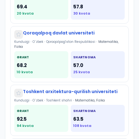
69.4
57.8
20
kvota
30
kvota
Qoraqalpoq davlat universiteti
Kunduzgi
•
O`zbek
•
Qoraqalpog'iston Respublikasi
•
Matematika,
Fizika
GRANT
SHARTNOMA
68.2
57.0
10
kvota
25
kvota
Toshkent arxitektura-qurilish universiteti
Kunduzgi
•
O`zbek
•
Toshkent shahri
•
Matematika, Fizika
GRANT
SHARTNOMA
92.5
63.5
94
kvota
108
kvota