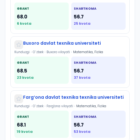
GRANT
SHARTNOMA
68.0
56.7
6
kvota
25
kvota
Buxoro davlat texnika universiteti
Kunduzgi
•
O`zbek
•
Buxoro viloyati
•
Matematika, Fizika
GRANT
SHARTNOMA
68.5
56.7
23
kvota
37
kvota
Farg‘ona davlat texnika texnika universiteti
Kunduzgi
•
O`zbek
•
Farg'ona viloyati
•
Matematika, Fizika
GRANT
SHARTNOMA
68.1
56.7
19
kvota
53
kvota