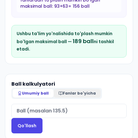
fanlardan to'plash mumkin bo'lgan
maksimal ball:
93+63= 156 ball
Ushbu ta'lim yo'nalishida to'plash mumkin
189
ball
bo'lgan maksimal ball —
ni tashkil
etadi.
Ball kalkulyatori
Umumiy ball
Fanlar bo'yicha
Qo'llash