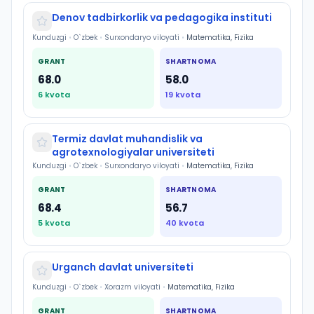
Denov tadbirkorlik va pedagogika instituti
Kunduzgi
•
O`zbek
•
Surxondaryo viloyati
•
Matematika, Fizika
GRANT
SHARTNOMA
68.0
58.0
6
kvota
19
kvota
Termiz davlat muhandislik va
agrotexnologiyalar universiteti
Kunduzgi
•
O`zbek
•
Surxondaryo viloyati
•
Matematika, Fizika
GRANT
SHARTNOMA
68.4
56.7
5
kvota
40
kvota
Urganch davlat universiteti
Kunduzgi
•
O`zbek
•
Xorazm viloyati
•
Matematika, Fizika
GRANT
SHARTNOMA