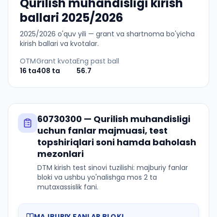
Qurilish muhandisligi kirish
ballari 2025/2026
2025
/
2026
o'quv yili — grant va shartnoma bo'yicha
kirish ballari va kvotalar.
OTM
Grant kvota
Eng past ball
16
ta
408
ta
56.7
60730300
—
Qurilish muhandisligi
uchun fanlar majmuasi, test
topshiriqlari soni hamda baholash
mezonlari
DTM kirish test sinovi tuzilishi: majburiy fanlar
bloki va ushbu yo'nalishga mos 2 ta
mutaxassislik fani.
MAJBURIY FANLAR BLOKI