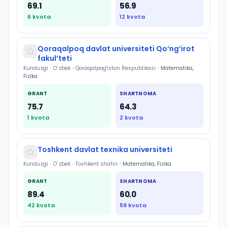
69.1
56.9
6
kvota
12
kvota
Qoraqalpoq davlat universiteti Qo‘ng‘irot
fakulʼteti
Kunduzgi
•
O`zbek
•
Qoraqalpog'iston Respublikasi
•
Matematika,
Fizika
GRANT
SHARTNOMA
75.7
64.3
1
kvota
2
kvota
Toshkent davlat texnika universiteti
Kunduzgi
•
O`zbek
•
Toshkent shahri
•
Matematika, Fizika
GRANT
SHARTNOMA
89.4
60.0
42
kvota
59
kvota