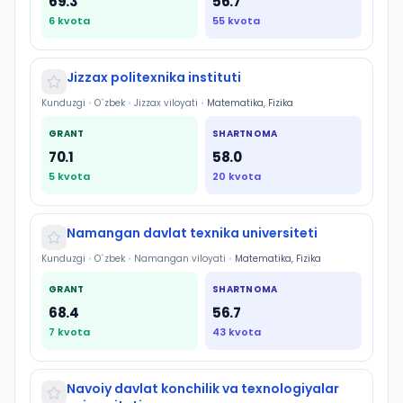
69.3
56.7
6
kvota
55
kvota
Jizzax politexnika instituti
Kunduzgi
•
O`zbek
•
Jizzax viloyati
•
Matematika, Fizika
GRANT
SHARTNOMA
70.1
58.0
5
kvota
20
kvota
Namangan davlat texnika universiteti
Kunduzgi
•
O`zbek
•
Namangan viloyati
•
Matematika, Fizika
GRANT
SHARTNOMA
68.4
56.7
7
kvota
43
kvota
Navoiy davlat konchilik va texnologiyalar