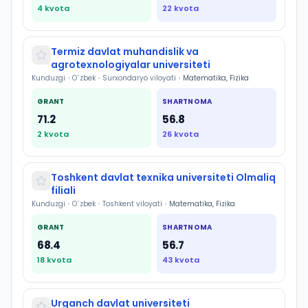
4
kvota
22
kvota
Termiz davlat muhandislik va
agrotexnologiyalar universiteti
Kunduzgi
•
O`zbek
•
Surxondaryo viloyati
•
Matematika, Fizika
GRANT
SHARTNOMA
71.2
56.8
2
kvota
26
kvota
Toshkent davlat texnika universiteti Olmaliq
filiali
Kunduzgi
•
O`zbek
•
Toshkent viloyati
•
Matematika, Fizika
GRANT
SHARTNOMA
68.4
56.7
18
kvota
43
kvota
Urganch davlat universiteti