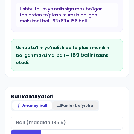
Ushbu ta'lim yo'nalishiga mos bo'lgan
fanlardan to'plash mumkin bo'lgan
maksimal ball:
93+63= 156 ball
Ushbu ta'lim yo'nalishida to'plash mumkin
189
ball
bo'lgan maksimal ball —
ni tashkil
etadi.
Ball kalkulyatori
Umumiy ball
Fanlar bo'yicha