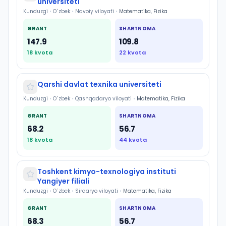
universiteti
Kunduzgi
•
O`zbek
•
Navoiy viloyati
•
Matematika, Fizika
GRANT
SHARTNOMA
147.9
109.8
18
kvota
22
kvota
Qarshi davlat texnika universiteti
Kunduzgi
•
O`zbek
•
Qashqadaryo viloyati
•
Matematika, Fizika
GRANT
SHARTNOMA
68.2
56.7
18
kvota
44
kvota
Toshkent kimyo-texnologiya instituti
Yangiyer filiali
Kunduzgi
•
O`zbek
•
Sirdaryo viloyati
•
Matematika, Fizika
GRANT
SHARTNOMA
68.3
56.7