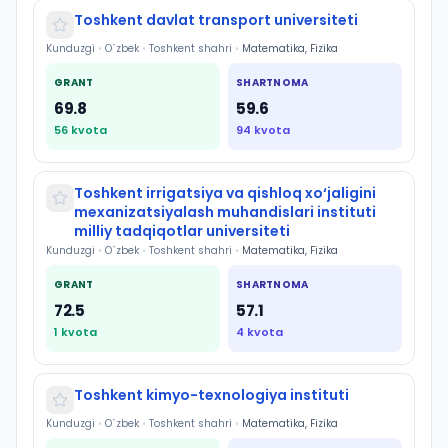
Toshkent davlat transport universiteti
Kunduzgi
•
O`zbek
•
Toshkent shahri
•
Matematika, Fizika
GRANT
SHARTNOMA
69.8
59.6
56
kvota
94
kvota
Toshkent irrigatsiya va qishloq xo‘jaligini
mexanizatsiyalash muhandislari instituti
milliy tadqiqotlar universiteti
Kunduzgi
•
O`zbek
•
Toshkent shahri
•
Matematika, Fizika
GRANT
SHARTNOMA
72.5
57.1
1
kvota
4
kvota
Toshkent kimyo-texnologiya instituti
Kunduzgi
•
O`zbek
•
Toshkent shahri
•
Matematika, Fizika