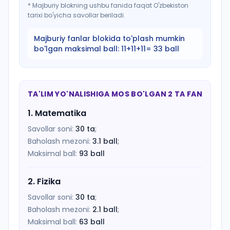
*
Majburiy blokning ushbu fanida faqat O'zbekiston
tarixi bo'yicha savollar beriladi.
Majburiy fanlar blokida to'plash mumkin
bo'lgan maksimal ball:
11+11+11= 33 ball
TA'LIM YO'NALISHIGA MOS BO'LGAN 2 TA FAN
1
.
Matematika
Savollar soni:
30
ta
;
Baholash mezoni:
3.1
ball
;
Maksimal ball:
93
ball
2
.
Fizika
Savollar soni:
30
ta
;
Baholash mezoni:
2.1
ball
;
Maksimal ball:
63
ball