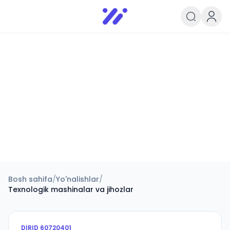
Infoedu
Ta&#039;lim xabarlari va yangili
Bosh sahifa
/
Yo'nalishlar
/
Texnologik mashinalar va jihozlar
DIRID
60720401