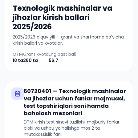
Texnologik mashinalar va
jihozlar kirish ballari
2025/2026
2025
/
2026
o'quv yili — grant va shartnoma bo'yicha
kirish ballari va kvotalar.
OTM
Grant kvota
Eng past ball
18
ta
280
ta
56.7
60720401
—
Texnologik mashinalar
va jihozlar
uchun fanlar majmuasi,
test topshiriqlari soni hamda
baholash mezonlari
DTM kirish test sinovi tuzilishi: majburiy fanlar
bloki va ushbu yo'nalishga mos 2 ta
mutaxassislik fani.