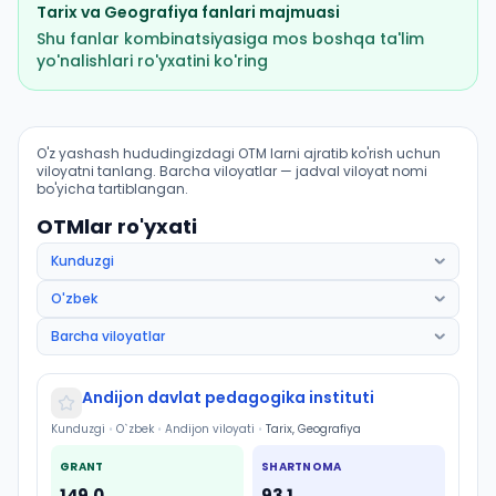
Tarix
va
Geografiya
fanlari majmuasi
Shu fanlar kombinatsiyasiga mos boshqa ta'lim
yo'nalishlari ro'yxatini ko'ring
Tarix: OTM lar bo'yicha kirish ballari va kvotalar
O'z yashash hududingizdagi OTM larni ajratib ko'rish uchun
viloyatni tanlang. Barcha viloyatlar — jadval viloyat nomi
bo'yicha tartiblangan.
OTMlar ro'yxati
Andijon davlat pedagogika instituti
Kunduzgi
•
O`zbek
•
Andijon viloyati
•
Tarix, Geografiya
GRANT
SHARTNOMA
149.0
93.1