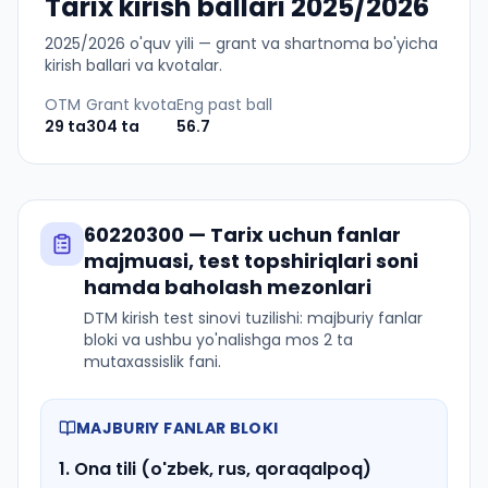
Tarix kirish ballari 2025/2026
2025
/
2026
o'quv yili — grant va shartnoma bo'yicha
kirish ballari va kvotalar.
OTM
Grant kvota
Eng past ball
29
ta
304
ta
56.7
60220300
—
Tarix
uchun fanlar
majmuasi, test topshiriqlari soni
hamda baholash mezonlari
DTM kirish test sinovi tuzilishi: majburiy fanlar
bloki va ushbu yo'nalishga mos 2 ta
mutaxassislik fani.
MAJBURIY FANLAR BLOKI
1
.
Ona tili (o'zbek, rus, qoraqalpoq)