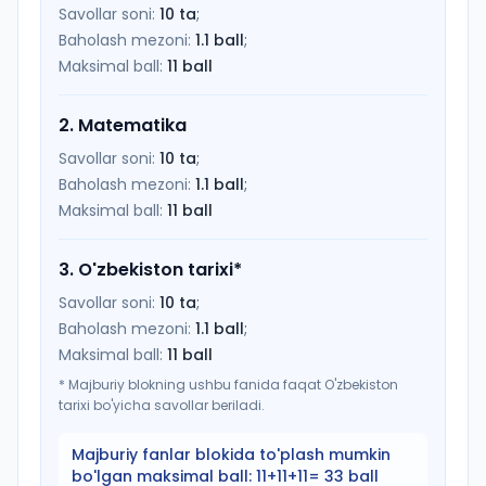
Savollar soni:
10
ta
;
Baholash mezoni:
1.1
ball
;
Maksimal ball:
11
ball
2
.
Matematika
Savollar soni:
10
ta
;
Baholash mezoni:
1.1
ball
;
Maksimal ball:
11
ball
3
.
O'zbekiston tarixi
*
Savollar soni:
10
ta
;
Baholash mezoni:
1.1
ball
;
Maksimal ball:
11
ball
*
Majburiy blokning ushbu fanida faqat O'zbekiston
tarixi bo'yicha savollar beriladi.
Majburiy fanlar blokida to'plash mumkin
bo'lgan maksimal ball:
11+11+11= 33 ball