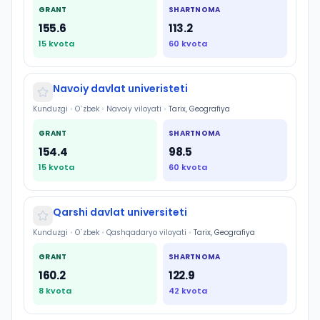
GRANT
SHARTNOMA
155.6
113.2
15
kvota
60
kvota
Navoiy davlat univeristeti
Kunduzgi
•
O`zbek
•
Navoiy viloyati
•
Tarix, Geografiya
GRANT
SHARTNOMA
154.4
98.5
15
kvota
60
kvota
Qarshi davlat universiteti
Kunduzgi
•
O`zbek
•
Qashqadaryo viloyati
•
Tarix, Geografiya
GRANT
SHARTNOMA
160.2
122.9
8
kvota
42
kvota