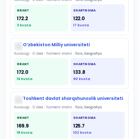
GRANT
SHARTNOMA
172.2
122.0
3
kvota
17
kvota
O‘zbekiston Milliy universiteti
Kunduzgi
•
O`zbek
•
Toshkent shahri
•
Tarix, Geografiya
GRANT
SHARTNOMA
172.0
133.8
16
kvota
60
kvota
Toshkent davlat sharqshunoslik universiteti
Kunduzgi
•
O`zbek
•
Toshkent shahri
•
Tarix, Geografiya
GRANT
SHARTNOMA
169.9
125.7
18
kvota
102
kvota