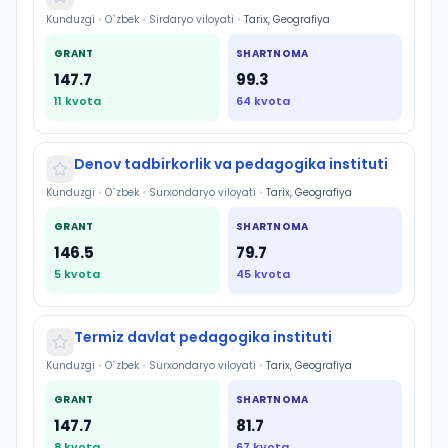
Kunduzgi
•
O`zbek
•
Sirdaryo viloyati
•
Tarix, Geografiya
GRANT
SHARTNOMA
147.7
99.3
11
kvota
64
kvota
Denov tadbirkorlik va pedagogika instituti
Kunduzgi
•
O`zbek
•
Surxondaryo viloyati
•
Tarix, Geografiya
GRANT
SHARTNOMA
146.5
79.7
5
kvota
45
kvota
Termiz davlat pedagogika instituti
Kunduzgi
•
O`zbek
•
Surxondaryo viloyati
•
Tarix, Geografiya
GRANT
SHARTNOMA
147.7
81.7
8
kvota
67
kvota