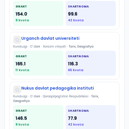
GRANT
SHARTNOMA
154.0
99.6
8
kvota
42
kvota
Urganch davlat universiteti
Kunduzgi
•
O`zbek
•
Xorazm viloyati
•
Tarix, Geografiya
GRANT
SHARTNOMA
165.1
116.3
11
kvota
65
kvota
Nukus davlat pedagogika instituti
Kunduzgi
•
O`zbek
•
Qoraqalpog'iston Respublikasi
•
Tarix,
Geografiya
GRANT
SHARTNOMA
146.5
77.9
8
kvota
42
kvota