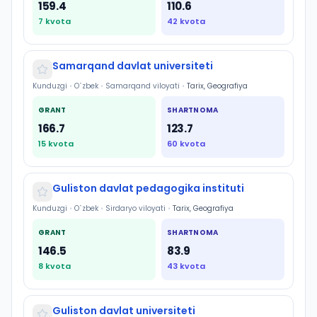
159.4
110.6
7
kvota
42
kvota
Samarqand davlat universiteti
Kunduzgi
•
O`zbek
•
Samarqand viloyati
•
Tarix, Geografiya
GRANT
SHARTNOMA
166.7
123.7
15
kvota
60
kvota
Guliston davlat pedagogika instituti
Kunduzgi
•
O`zbek
•
Sirdaryo viloyati
•
Tarix, Geografiya
GRANT
SHARTNOMA
146.5
83.9
8
kvota
43
kvota
Guliston davlat universiteti