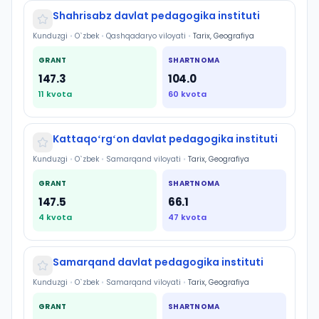
Shahrisabz davlat pedagogika instituti
Kunduzgi
•
O`zbek
•
Qashqadaryo viloyati
•
Tarix, Geografiya
GRANT
SHARTNOMA
147.3
104.0
11
kvota
60
kvota
Kattaqoʻrgʻon davlat pedagogika instituti
Kunduzgi
•
O`zbek
•
Samarqand viloyati
•
Tarix, Geografiya
GRANT
SHARTNOMA
147.5
66.1
4
kvota
47
kvota
Samarqand davlat pedagogika instituti
Kunduzgi
•
O`zbek
•
Samarqand viloyati
•
Tarix, Geografiya
GRANT
SHARTNOMA