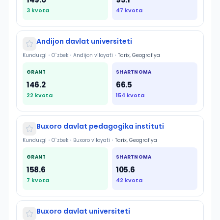
3
kvota
47
kvota
Andijon davlat universiteti
Kunduzgi
•
O`zbek
•
Andijon viloyati
•
Tarix, Geografiya
GRANT
SHARTNOMA
146.2
66.5
22
kvota
154
kvota
Buxoro davlat pedagogika instituti
Kunduzgi
•
O`zbek
•
Buxoro viloyati
•
Tarix, Geografiya
GRANT
SHARTNOMA
158.6
105.6
7
kvota
42
kvota
Buxoro davlat universiteti