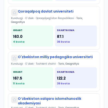
Qoraqalpoq davlat universiteti
Kunduzgi
•
O`zbek
•
Qoraqalpog'iston Respublikasi
•
Tarix,
Geografiya
GRANT
SHARTNOMA
163.0
87.1
4
kvota
36
kvota
O'zbekiston milliy pedagogika universiteti
Kunduzgi
•
O`zbek
•
Toshkent shahri
•
Tarix, Geografiya
GRANT
SHARTNOMA
167.5
122.2
11
kvota
39
kvota
Oʻzbekiston xalqaro islomshunoslik
akademiyasi
Kunduzgi
•
O`zbek
•
Toshkent shahri
•
Tarix, Geografiya