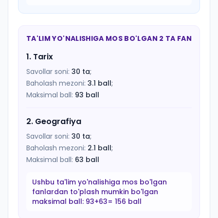
TA'LIM YO'NALISHIGA MOS BO'LGAN 2 TA FAN
1
.
Tarix
Savollar soni:
30
ta
;
Baholash mezoni:
3.1
ball
;
Maksimal ball:
93
ball
2
.
Geografiya
Savollar soni:
30
ta
;
Baholash mezoni:
2.1
ball
;
Maksimal ball:
63
ball
Ushbu ta'lim yo'nalishiga mos bo'lgan
fanlardan to'plash mumkin bo'lgan
maksimal ball:
93+63= 156 ball