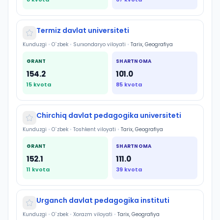
Termiz davlat universiteti
Kunduzgi
•
O`zbek
•
Surxondaryo viloyati
•
Tarix, Geografiya
GRANT
SHARTNOMA
154.2
101.0
15
kvota
85
kvota
Chirchiq davlat pedagogika universiteti
Kunduzgi
•
O`zbek
•
Toshkent viloyati
•
Tarix, Geografiya
GRANT
SHARTNOMA
152.1
111.0
11
kvota
39
kvota
Urganch davlat pedagogika instituti
Kunduzgi
•
O`zbek
•
Xorazm viloyati
•
Tarix, Geografiya