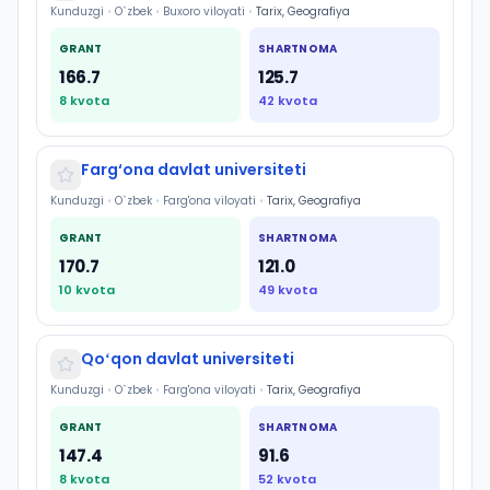
Kunduzgi
•
O`zbek
•
Buxoro viloyati
•
Tarix, Geografiya
GRANT
SHARTNOMA
166.7
125.7
8
kvota
42
kvota
Farg‘ona davlat universiteti
Kunduzgi
•
O`zbek
•
Farg'ona viloyati
•
Tarix, Geografiya
GRANT
SHARTNOMA
170.7
121.0
10
kvota
49
kvota
Qoʻqon davlat universiteti
Kunduzgi
•
O`zbek
•
Farg'ona viloyati
•
Tarix, Geografiya
GRANT
SHARTNOMA
147.4
91.6
8
kvota
52
kvota