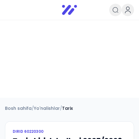
Infoedu
Ta&#039;lim xabarlari va yangili
Bosh sahifa
/
Yo'nalishlar
/
Tarix
DIRID
60220300