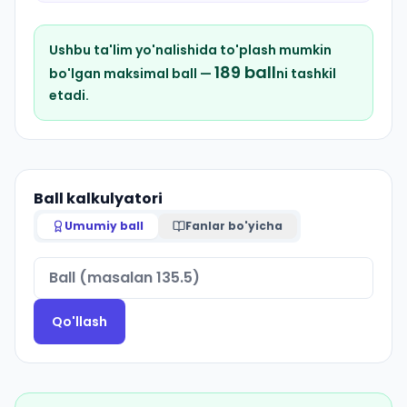
Ushbu ta'lim yo'nalishida to'plash mumkin
189
ball
bo'lgan maksimal ball —
ni tashkil
etadi.
Ball kalkulyatori
Umumiy ball
Fanlar bo'yicha
Qo'llash