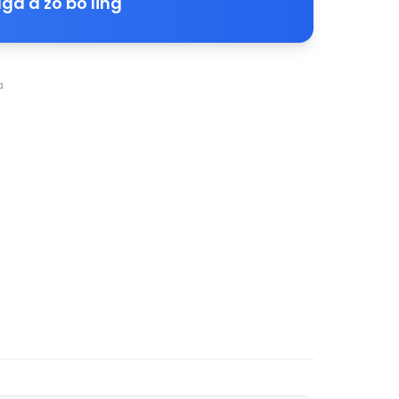
ga a'zo bo'ling
a