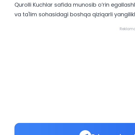
Qurolli Kuchlar safida munosib o‘rin egallash
va ta'lim sohasidagi boshqa qiziqarli
yangilik
Reklam