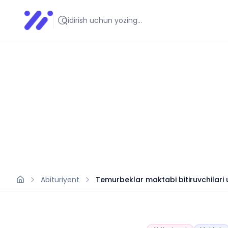
Infoedu
Ta&#039;lim xabarlari va yangiliklari
Abituriyent
Temurbeklar maktabi bitiruvchilari 