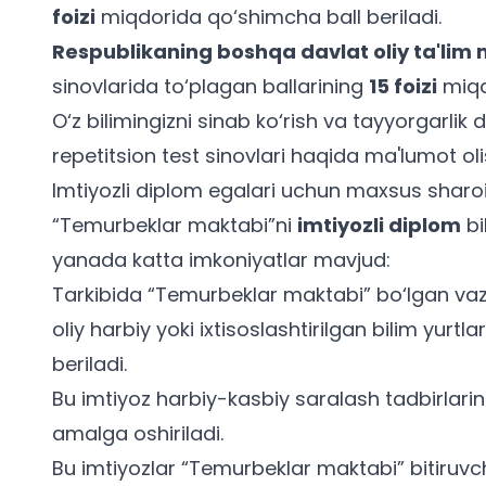
foizi
miqdorida qo‘shimcha ball beriladi.
Respublikaning boshqa davlat oliy ta'lim 
sinovlarida to‘plagan ballarining
15 foizi
miqd
O‘z bilimingizni sinab ko‘rish va tayyorgarlik
repetitsion test sinovlari
haqida ma'lumot oli
Imtiyozli diplom egalari uchun maxsus sharoi
“Temurbeklar maktabi”ni
imtiyozli diplom
bi
yanada katta imkoniyatlar mavjud:
Tarkibida “Temurbeklar maktabi” bo‘lgan vazirl
oliy harbiy yoki ixtisoslashtirilgan bilim yurtl
beriladi.
Bu imtiyoz harbiy-kasbiy saralash tadbirlarini
amalga oshiriladi.
Bu imtiyozlar “Temurbeklar maktabi” bitiruvc