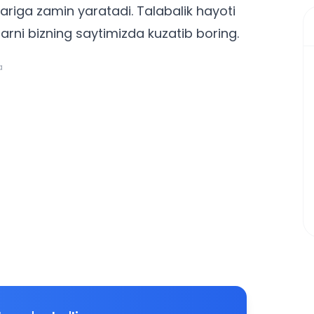
lariga zamin yaratadi. Talabalik hayoti
lar
ni bizning saytimizda kuzatib boring.
a