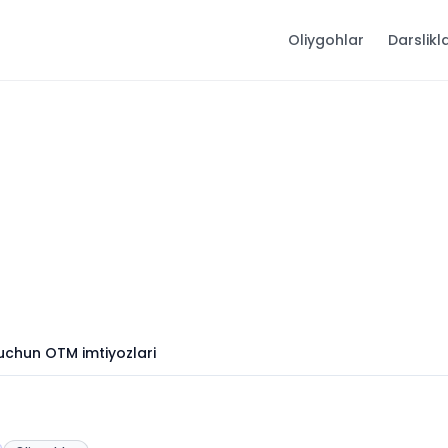
Oliygohlar
Darslikl
uchun OTM imtiyozlari