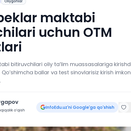
Oliygohlar
eklar maktabi
chilari uchun OTM
lari
bi bitiruvchilari oliy ta’lim muassasalariga kiris
Qo’shimcha ballar va test sinovlarisiz kirish imkon
.
irgapov
InfoEdu.uz'ni Google'ga qo'shish
qiqalik o‘qish