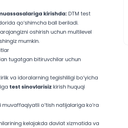
muassasalariga kirishda:
DTM test
orida qo‘shimcha ball beriladi.
 darajangizni oshirish uchun
multilevel
shingiz mumkin.
tlar
lan tugatgan bitiruvchilar uchun
ik va idoralarning tegishliligi bo‘yicha
ariga
test sinovlarisiz
kirish huquqi
 muvaffaqiyatli o‘tish natijalariga ko‘ra
hilarining kelajakda davlat xizmatida va