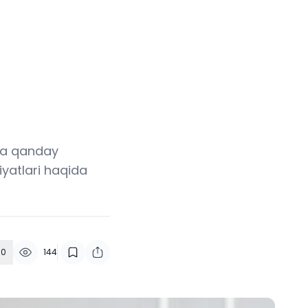
hda qanday
iyatlari haqida
0
144