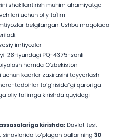
asini shakllantirish muhim ahamiyatga
hilari uchun oliy ta'lim
imtiyozlar belgilangan. Ushbu maqolada
iladi.
sosiy imtiyozlar
-yil 28-iyundagi PQ-4375-sonli
arbiyalash hamda O‘zbekiston
i uchun kadrlar zaxirasini tayyorlash
hora-tadbirlar to‘g‘risida”gi qaroriga
a oliy ta'limga kirishda quyidagi
uassasalariga kirishda:
Davlat test
 sinovlarida to‘plagan ballarining
30