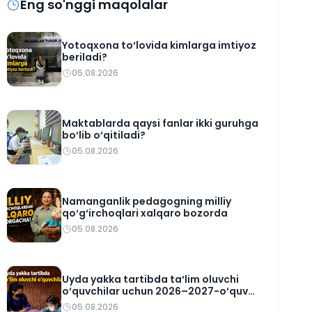
Eng so'nggi maqolalar
Yotoqxona to‘lovida kimlarga imtiyoz
beriladi?
05.08.2026
Maktablarda qaysi fanlar ikki guruhga
bo‘lib o‘qitiladi?
05.08.2026
Namanganlik pedagogning milliy
qo‘g‘irchoqlari xalqaro bozorda
05.08.2026
Uyda yakka tartibda ta‘lim oluvchi
o‘quvchilar uchun 2026–2027-o‘quv
rejasi tasdiqlandi
05.08.2026