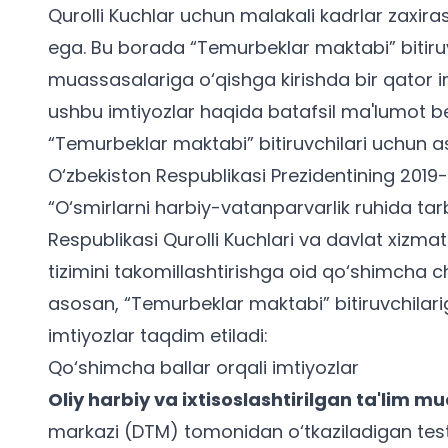
Qurolli Kuchlar uchun malakali kadrlar zaxir
ega. Bu borada “Temurbeklar maktabi” bitiruvc
muassasalariga o‘qishga kirishda bir qator 
ushbu imtiyozlar haqida batafsil ma'lumot ber
“Temurbeklar maktabi” bitiruvchilari uchun a
O‘zbekiston Respublikasi Prezidentining 2019
“O‘smirlarni harbiy-vatanparvarlik ruhida t
Respublikasi Qurolli Kuchlari va davlat xizmat
tizimini takomillashtirishga oid qo‘shimcha c
asosan, “Temurbeklar maktabi” bitiruvchilarig
imtiyozlar taqdim etiladi:
Qo‘shimcha ballar orqali imtiyozlar
Oliy harbiy va ixtisoslashtirilgan ta'lim m
markazi (DTM) tomonidan o‘tkaziladigan test