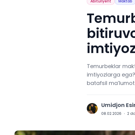
Abituriyent
Maktab
Temurb
bitiruv
imtiyoz
Temurbeklar makta
imtiyozlarga ega? 
batafsil ma’lumot
Umidjon Es
U
08.02.2026
·
2
da