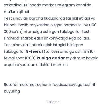
o‘tkaziladi. Bu haqda markaz telegram kanalida
ma’lum qilindi
.
Test sinovlari barcha hududlarda tashkil etiladi va
birinchi bo‘lib ro‘yxatdan o‘tgan hamda to‘lov (100
000 so‘m) ni amalga oshirgan talabgorlar test
sinovida ishtirok etish imkoniyatiga ega bo‘ladi.
Test sinovida ishtirok etish istagini bildirgan
talabgorlar
9-fevral
(to‘lovni amalga oshirish 10-
fevral soat 10:00)
kuniga qadar
my.dtm.uz
havola
orqali ro‘yxatdan o‘tishlari mumkin.
Batafsil ma'lumot uchun infoedu.uz saytiga tashrif
buyuring.
Reklama