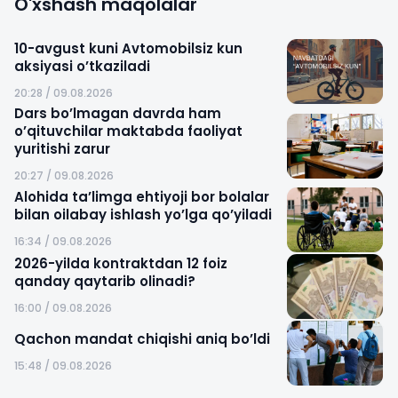
O'xshash maqolalar
10-avgust kuni Avtomobilsiz kun
aksiyasi o’tkaziladi
20:28 / 09.08.2026
Dars bo’lmagan davrda ham
o’qituvchilar maktabda faoliyat
yuritishi zarur
20:27 / 09.08.2026
Alohida ta’limga ehtiyoji bor bolalar
bilan oilabay ishlash yo’lga qo’yiladi
16:34 / 09.08.2026
2026-yilda kontraktdan 12 foiz
qanday qaytarib olinadi?
16:00 / 09.08.2026
Qachon mandat chiqishi aniq bo’ldi
15:48 / 09.08.2026