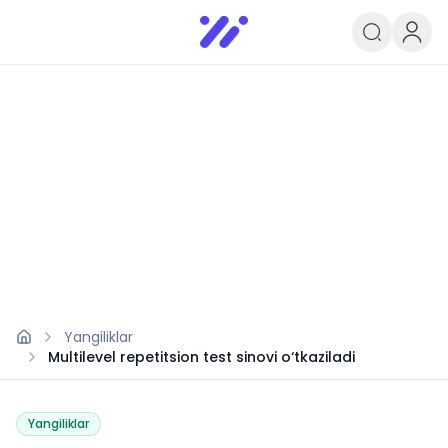
Infoedu
Ta&#039;lim xabarlari va yangili
Yangiliklar
Multilevel repetitsion test sinovi o‘tkaziladi
Yangiliklar