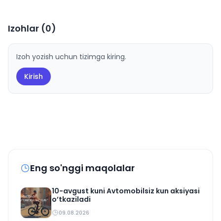
Izohlar (
0
)
Izoh yozish uchun tizimga kiring.
Kirish
Eng so'nggi maqolalar
10-avgust kuni Avtomobilsiz kun aksiyasi
o’tkaziladi
09.08.2026