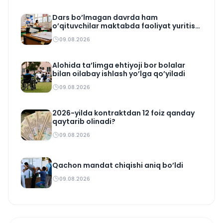
Dars bo’lmagan davrda ham
o’qituvchilar maktabda faoliyat yuritishi
zarur
09.08.2026
Alohida ta’limga ehtiyoji bor bolalar
bilan oilabay ishlash yo’lga qo’yiladi
09.08.2026
2026-yilda kontraktdan 12 foiz qanday
qaytarib olinadi?
09.08.2026
Qachon mandat chiqishi aniq bo’ldi
09.08.2026