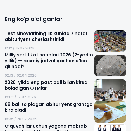
Eng ko'p o'qilganlar
Test sinovlarining ilk kunida 7 nafar
abituriyent chetlashtirildi
12:12 / 15.07.2026
Milliy sertifikat sanalari 2026 (2-yarim
yillik) — rasmiy jadval qachon e’lon
qilinadi?
02:13 / 02.04.2026
2026-yilda eng past ball bilan kirsa
boladigan OTMlar
15:09 / 17.07.2026
68 ball to’plagan abituriyent grantga
kira oladi
16:35 / 20.07.2026
O’quvchilar uchun yagona maktab