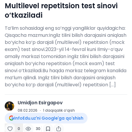
Multilevel repetitsion test sinovi
o‘tkaziladi
Ta’lim sohasidagi eng so’nggi yangiliklar quyidagicha:
Qisqacha mazmun:Ingliz tilini bilish darajasini aniqlash
bo‘yicha ko‘p darajali (multilevel) repetitsion (mock
exam) test sinovi.2023-yil 14-fevral kuni Ilmiy-o‘quv
amaliy markazi tomonidan ingliz tilini bilish darajasini
aniqlash bo‘yicha repetitsion (mock exam) test
sinovi o‘tkaziladi.Bu haqda markaz telegram kanalida
ma’lum qilindi. Ingliz tilini bilish darajasini aniqlash
bo‘yicha ko‘p darajali (multilevel) repetitsion […]
Umidjon Esirgapov
U
08.02.2026
·
1
daqiqalik o‘qish
InfoEdu.uz'ni Google'ga qo'shish
0
30