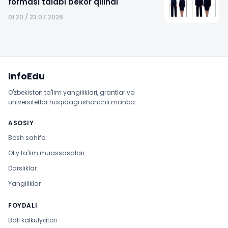
formasi talabi bekor qilindi
01:20 / 23.07.2026
Sayt xaritasi
InfoEdu
O'zbekiston ta'lim yangiliklari, grantlar va
universitetlar haqidagi ishonchli manba.
ASOSIY
Bosh sahifa
Oliy ta'lim muassasalari
Darsliklar
Yangiliklar
FOYDALI
Ball kalkulyatori