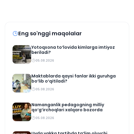
Eng so'nggi maqolalar
Yotoqxona to‘lovida kimlarga imtiyoz
beriladi?
05.08.2026
Maktablarda qaysi fanlar ikki guruhga
bo‘lib o‘qitiladi?
05.08.2026
Namanganlik pedagogning milliy
qo‘g‘irchoqlari xalqaro bozorda
05.08.2026
Uyda yakka tartibda ta‘lim oluvchi