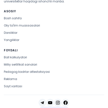
universitetlar haqidagi ishonchli manba.
ASOSIY
Bosh sahifa
Oliy ta'lim muassasalari
Darsliklar
Yangiliklar
FOYDALI
Ball kalkulyatori
Milliy sertifikat sanalari
Pedagog kadrlar attestatsiyasi
Reklama
Sayt xaritasi