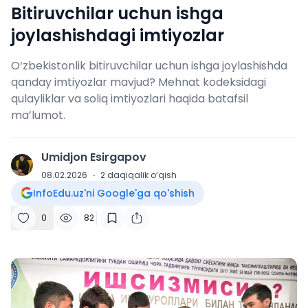
Bitiruvchilar uchun ishga
joylashishdagi imtiyozlar
O‘zbekistonlik bitiruvchilar uchun ishga joylashishda
qanday imtiyozlar mavjud? Mehnat kodeksidagi
qulayliklar va soliq imtiyozlari haqida batafsil
ma’lumot.
Umidjon Esirgapov
U
08.02.2026
·
2
daqiqalik o‘qish
InfoEdu.uz'ni Google'ga qo'shish
0
82