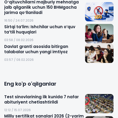
Oʻqituvchilarni majburiy mehnatga
jalb qilganlik uchun 150 BHMgacha
jarima qoʻllaniladi
16:50 / 24.07.2026
Sirtqi taʼlim: Ishchilar uchun o‘quv
taʼtili huquqlari
03:58 / 08.02.2026
Davlat granti asosida bitirgan
talabalar uchun yangi imtiyoz
03:57 / 08.02.2026
Eng ko'p o'qilganlar
Test sinovlarining ilk kunida 7 nafar
abituriyent chetlashtirildi
12:12 / 15.07.2026
Milliy sertifikat sanalari 2026 (2-yarim