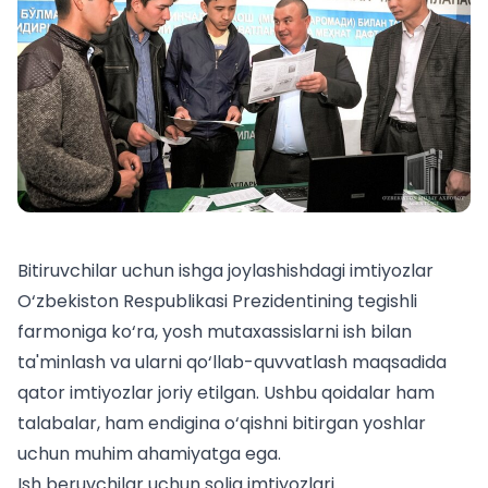
Bitiruvchilar uchun ishga joylashishdagi imtiyozlar
O‘zbekiston Respublikasi Prezidentining tegishli
farmoniga ko‘ra, yosh mutaxassislarni ish bilan
ta'minlash va ularni qo‘llab-quvvatlash maqsadida
qator imtiyozlar joriy etilgan. Ushbu qoidalar ham
talabalar
, ham endigina o‘qishni bitirgan yoshlar
uchun muhim ahamiyatga ega.
Ish beruvchilar uchun soliq imtiyozlari