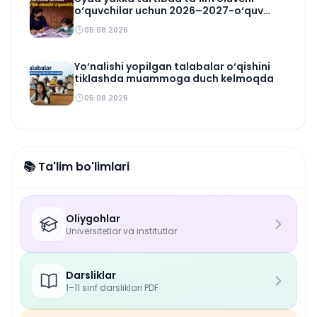
o‘quvchilar uchun 2026–2027-o‘quv
rejasi tasdiqlandi
05.08.2026
Yo‘nalishi yopilgan talabalar o‘qishini
tiklashda muammoga duch kelmoqda
05.08.2026
📚 Ta'lim bo'limlari
Oliygohlar
Universitetlar va institutlar
Darsliklar
1–11 sinf darsliklari PDF