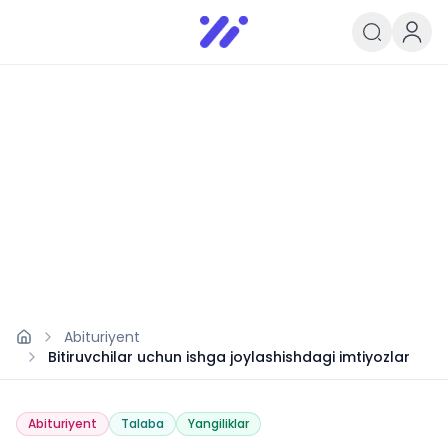
Infoedu
Ta&#039;lim xabarlari va yangili
Abituriyent
Bitiruvchilar uchun ishga joylashishdagi imtiyozlar
Abituriyent
Talaba
Yangiliklar