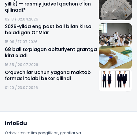
yillik) — rasmiy jadval qachon e’lon
qilinadi?
02:13 / 02.04.2026
2026-yilda eng past ball bilan kirsa
boladigan OTMlar
15:09 / 17.07.2026
68 ball to’plagan abituriyent grantga
kira oladi
16:35 / 20.07.2026
O’quvchilar uchun yagona maktab
formasi talabi bekor qilindi
01:20 / 23.07.2026
Sayt xaritasi
InfoEdu
O'zbekiston ta'lim yangiliklari, grantlar va