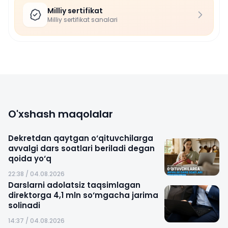
Milliy sertifikat
Milliy sertifikat sanalari
O'xshash maqolalar
Dekretdan qaytgan o‘qituvchilarga
avvalgi dars soatlari beriladi degan
qoida yo‘q
22:38 / 04.08.2026
Darslarni adolatsiz taqsimlagan
direktorga 4,1 mln so‘mgacha jarima
solinadi
14:37 / 04.08.2026