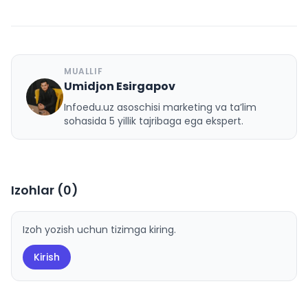
MUALLIF
Umidjon Esirgapov
U
Infoedu.uz asoschisi marketing va ta’lim
sohasida 5 yillik tajribaga ega ekspert.
Izohlar (
0
)
Izoh yozish uchun tizimga kiring.
Kirish