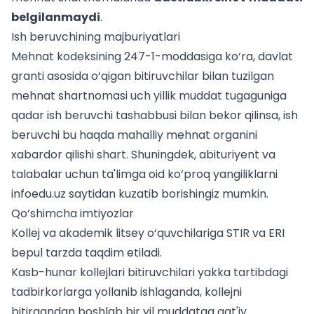
belgilanmaydi
.
Ish beruvchining majburiyatlari
Mehnat kodeksining 247-1-moddasiga ko‘ra, davlat
granti asosida o‘qigan bitiruvchilar bilan tuzilgan
mehnat shartnomasi uch yillik muddat tugaguniga
qadar ish beruvchi tashabbusi bilan bekor qilinsa, ish
beruvchi bu haqda mahalliy mehnat organini
xabardor qilishi shart. Shuningdek,
abituriyent
va
talabalar uchun ta'limga oid ko‘proq yangiliklarni
infoedu.uz saytidan kuzatib borishingiz mumkin.
Qo‘shimcha imtiyozlar
Kollej va akademik litsey o‘quvchilariga STIR va ERI
bepul tarzda taqdim etiladi.
Kasb-hunar kollejlari bitiruvchilari yakka tartibdagi
tadbirkorlarga yollanib ishlaganda, kollejni
bitirgandan boshlab bir yil muddatga qat'iy