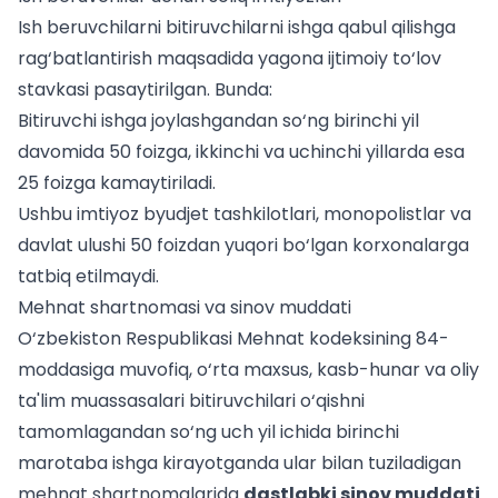
Ish beruvchilarni bitiruvchilarni ishga qabul qilishga
rag‘batlantirish maqsadida yagona ijtimoiy to‘lov
stavkasi pasaytirilgan. Bunda:
Bitiruvchi ishga joylashgandan so‘ng birinchi yil
davomida 50 foizga, ikkinchi va uchinchi yillarda esa
25 foizga kamaytiriladi.
Ushbu imtiyoz byudjet tashkilotlari, monopolistlar va
davlat ulushi 50 foizdan yuqori bo‘lgan korxonalarga
tatbiq etilmaydi.
Mehnat shartnomasi va sinov muddati
O‘zbekiston Respublikasi Mehnat kodeksining 84-
moddasiga muvofiq, o‘rta maxsus, kasb-hunar va oliy
ta'lim muassasalari bitiruvchilari o‘qishni
tamomlagandan so‘ng uch yil ichida birinchi
marotaba ishga kirayotganda ular bilan tuziladigan
mehnat shartnomalarida
dastlabki sinov muddati