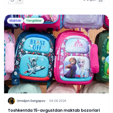
Maktab
Yangiliklar
U
Umidjon Esirgapov
·
09.08.2026
Toshkentda 15-avgustdan maktab bozorlari