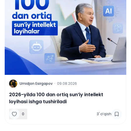
U
Umidjon Esirgapov
·
09.08.2026
2026-yilda 100 dan ortiq sun’iy intellekt
loyihasi ishga tushiriladi
0
3
'
o‘qish