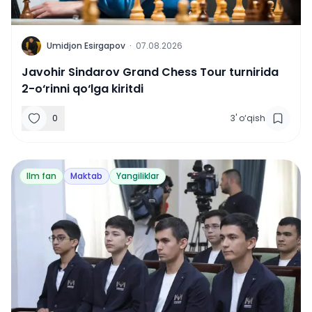
U
Umidjon Esirgapov
·
07.08.2026
Javohir Sindarov Grand Chess Tour turnirida
2-o‘rinni qo‘lga kiritdi
0
3
'
o‘qish
Ilm fan
Maktab
Yangiliklar