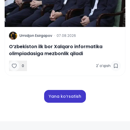
U
Umidjon Esirgapov
·
07.08.2026
O‘zbekiston ilk bor Xalqaro informatika
olimpiadasiga mezbonlik qiladi
0
2
'
o‘qish
Yana ko‘rsatish