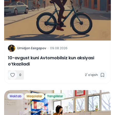
U
Umidjon Esirgapov
·
09.08.2026
10-avgust kuni Avtomobilsiz kun aksiyasi
o’tkaziladi
0
2
'
o‘qish
Maktab
Maqolalar
Yangiliklar