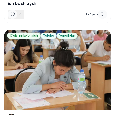
ish boshlaydi
0
1
'
o‘qish
O'qishni ko'chirish
Talaba
Yangiliklar