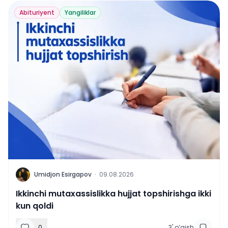
Abituriyent
Yangiliklar
U
Umidjon Esirgapov
·
09.08.2026
Ikkinchi mutaxassislikka hujjat topshirishga ikki
kun qoldi
0
3
'
o‘qish