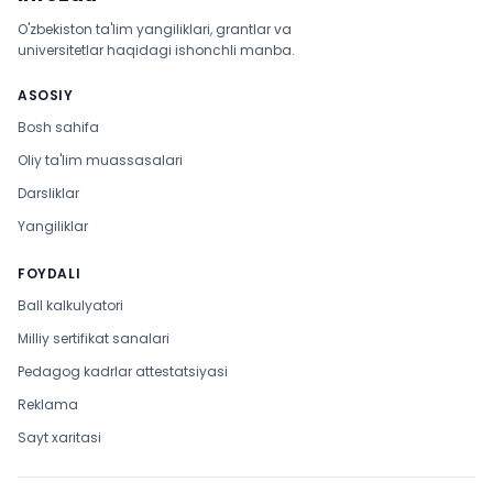
O'zbekiston ta'lim yangiliklari, grantlar va
universitetlar haqidagi ishonchli manba.
ASOSIY
Bosh sahifa
Oliy ta'lim muassasalari
Darsliklar
Yangiliklar
FOYDALI
Ball kalkulyatori
Milliy sertifikat sanalari
Pedagog kadrlar attestatsiyasi
Reklama
Sayt xaritasi