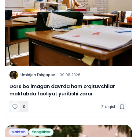
U
Umidjon Esirgapov
·
09.08.2026
Dars bo’lmagan davrda ham o’qituvchilar
maktabda faoliyat yuritishi zarur
0
2
'
o‘qish
Maktab
Yangiliklar