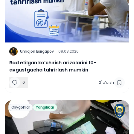
U
Umidjon Esirgapov
·
09.08.2026
Rad etilgan ko’chirish arizalarini 10-
avgustgacha tahrirlash mumkin
0
2
'
o‘qish
Oliygohlar
Yangiliklar