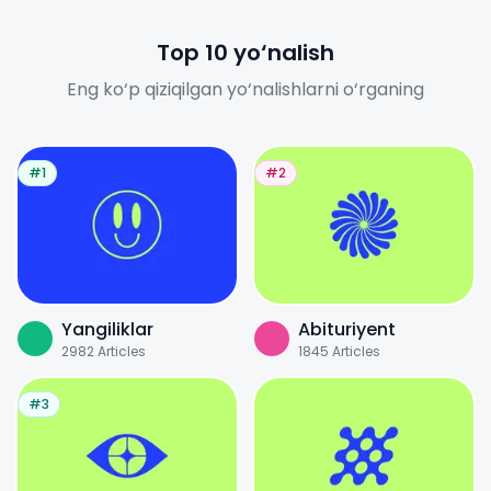
Top 10 yo‘nalish
Eng ko‘p qiziqilgan yo‘nalishlarni o‘rganing
#1
#2
Yangiliklar
Abituriyent
2982
Articles
1845
Articles
#3