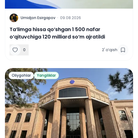
U
Umidjon Esirgapov
·
09.08.2026
Ta’limga hissa qo’shgan 1 500 nafar
o’qituvchiga 120 milliard so’m ajratildi
0
2
'
o‘qish
Oliygohlar
Yangiliklar