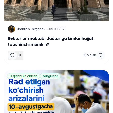
U
Umidjon Esirgapov
·
09.08.2026
Rektorlar maktabi dasturiga kimlar hujjat
topshirishi mumkin?
0
2
'
o‘qish
O'qishni ko'chirish
Yangiliklar