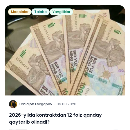
Maqolalar
Talaba
Yangiliklar
U
Umidjon Esirgapov
·
09.08.2026
2026-yilda kontraktdan 12 foiz qanday
qaytarib olinadi?