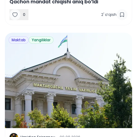
Qachon mandat chiqishi aniq bo’ldi
0
2
'
o‘qish
Maktab
Yangiliklar