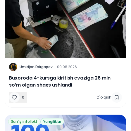
U
Umidjon Esirgapov
·
09.08.2026
Buxoroda 4-kursga kiritish evaziga 26 mln
so’m olgan shaxs ushlandi
0
2
'
o‘qish
Sun'iy intellekt
Yangiliklar