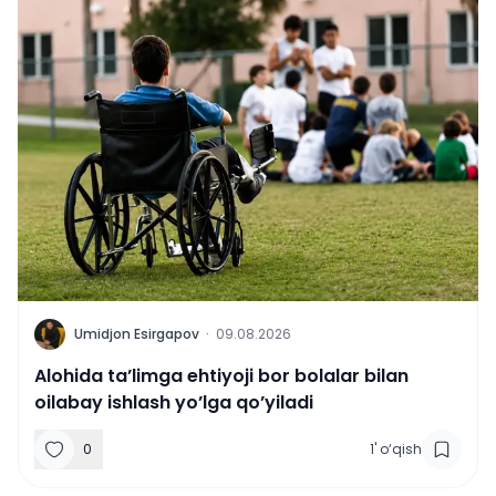
U
Umidjon Esirgapov
·
09.08.2026
Alohida ta’limga ehtiyoji bor bolalar bilan
oilabay ishlash yo’lga qo’yiladi
0
1
'
o‘qish