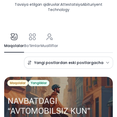
Tavsiya etilgan qidiruvlar
:
Attestatsiya
Abituriyent
Technology
Maqolalar
Bo‘limlar
Mualliflar
Yangi postlardan eski postlargacha
Maqolalar
Yangiliklar