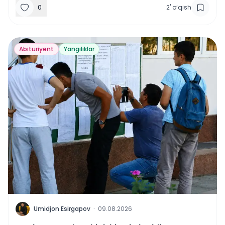
0
2
'
o‘qish
Abituriyent
Yangiliklar
U
Umidjon Esirgapov
·
09.08.2026