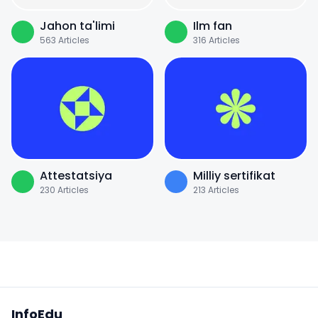
Jahon ta'limi
Ilm fan
563
Articles
316
Articles
Attestatsiya
Milliy sertifikat
230
Articles
213
Articles
Sayt xaritasi
InfoEdu