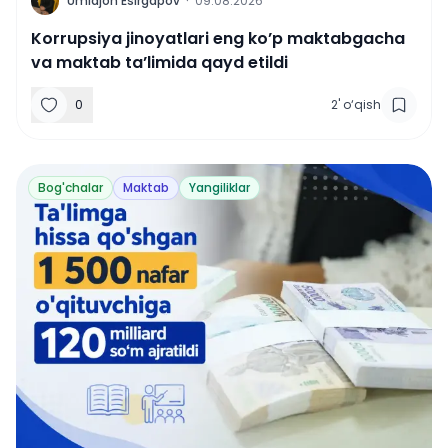
U
Umidjon Esirgapov
·
09.08.2026
Korrupsiya jinoyatlari eng ko’p maktabgacha
va maktab ta’limida qayd etildi
0
2
'
o‘qish
Bog'chalar
Maktab
Yangiliklar