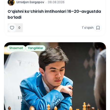
U
Umidjon Esirgapov
·
08.08.2026
O‘qishni ko‘chirish imtihonlari 16–20-avgustda
bo‘ladi
0
1
'
o‘qish
Shaxmat
Yangiliklar