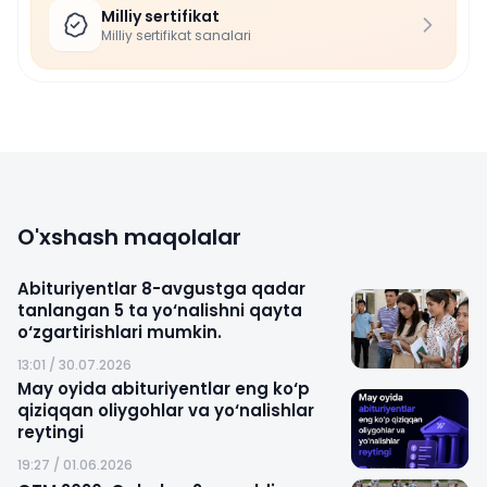
Milliy sertifikat
Milliy sertifikat sanalari
O'xshash maqolalar
Abituriyentlar 8-avgustga qadar
tanlangan 5 ta yo‘nalishni qayta
o‘zgartirishlari mumkin.
13:01 / 30.07.2026
May oyida abituriyentlar eng ko‘p
qiziqqan oliygohlar va yo‘nalishlar
reytingi
19:27 / 01.06.2026