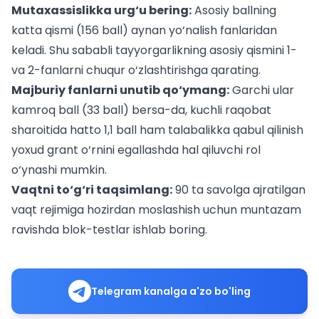
Mutaxassislikka urg‘u bering:
Asosiy ballning
katta qismi (156 ball) aynan yo‘nalish fanlaridan
keladi. Shu sababli tayyorgarlikning asosiy qismini 1-
va 2-fanlarni chuqur o‘zlashtirishga qarating.
Majburiy fanlarni unutib qo‘ymang:
Garchi ular
kamroq ball (33 ball) bersa-da, kuchli raqobat
sharoitida hatto 1,1 ball ham talabalikka qabul qilinish
yoxud grant o‘rnini egallashda hal qiluvchi rol
o‘ynashi mumkin.
Vaqtni to‘g‘ri taqsimlang:
90 ta savolga ajratilgan
vaqt rejimiga hozirdan moslashish uchun muntazam
ravishda blok-testlar ishlab boring.
Telegram kanalga a'zo bo'ling