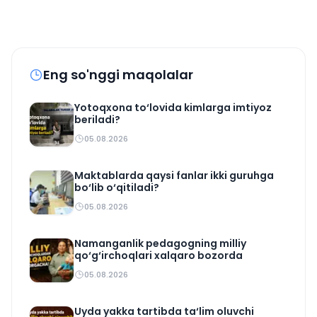
Eng so'nggi maqolalar
Yotoqxona to‘lovida kimlarga imtiyoz
beriladi?
05.08.2026
Maktablarda qaysi fanlar ikki guruhga
bo‘lib o‘qitiladi?
05.08.2026
Namanganlik pedagogning milliy
qo‘g‘irchoqlari xalqaro bozorda
05.08.2026
Uyda yakka tartibda ta‘lim oluvchi