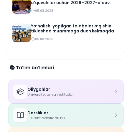
o‘quvchilar uchun 2026–2027-o‘quv
rejasi tasdiqlandi
05.08.2026
Yo‘nalishi yopilgan talabalar o‘qishini
tiklashda muammoga duch kelmoqda
05.08.2026
📚 Ta'lim bo'limlari
Oliygohlar
Universitetlar va institutlar
Darsliklar
1–11 sinf darsliklari PDF