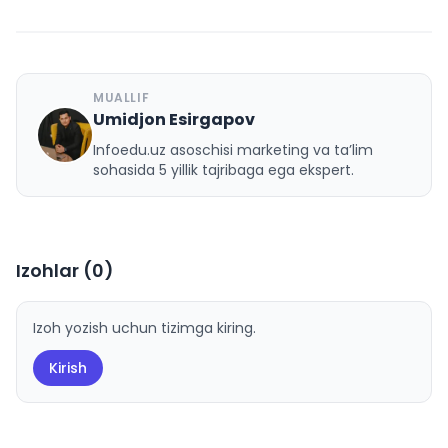
MUALLIF
Umidjon Esirgapov
U
Infoedu.uz asoschisi marketing va ta’lim
sohasida 5 yillik tajribaga ega ekspert.
Izohlar (
0
)
Izoh yozish uchun tizimga kiring.
Kirish