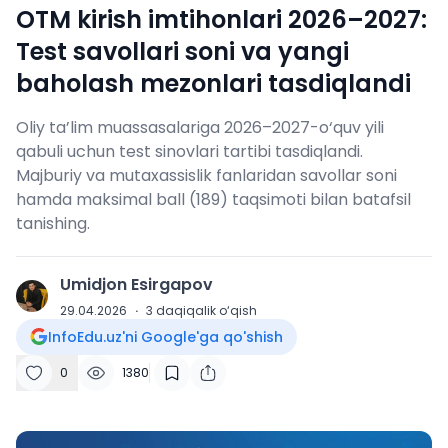
OTM kirish imtihonlari 2026–2027:
Test savollari soni va yangi
baholash mezonlari tasdiqlandi
Oliy ta’lim muassasalariga 2026–2027-o‘quv yili
qabuli uchun test sinovlari tartibi tasdiqlandi.
Majburiy va mutaxassislik fanlaridan savollar soni
hamda maksimal ball (189) taqsimoti bilan batafsil
tanishing.
Umidjon Esirgapov
U
29.04.2026
·
3
daqiqalik o‘qish
InfoEdu.uz'ni Google'ga qo'shish
0
1380