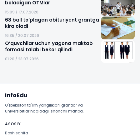
boladigan OTMlar
15:09 / 17.07.2026
68 ball to’plagan abituriyent grantga
kira oladi
16:35 / 20.07.2026
O’quvchilar uchun yagona maktab
formasi talabi bekor qilindi
01:20 / 23.07.2026
Sayt xaritasi
InfoEdu
O'zbekiston ta'lim yangiliklari, grantlar va
universitetlar haqidagi ishonchli manba.
ASOSIY
Bosh sahifa