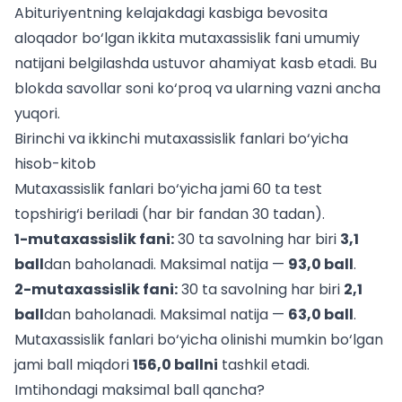
Abituriyentning kelajakdagi kasbiga bevosita
aloqador bo‘lgan ikkita mutaxassislik fani umumiy
natijani belgilashda ustuvor ahamiyat kasb etadi. Bu
blokda savollar soni ko‘proq va ularning vazni ancha
yuqori.
Birinchi va ikkinchi mutaxassislik fanlari bo‘yicha
hisob-kitob
Mutaxassislik fanlari bo‘yicha jami 60 ta test
topshirig‘i beriladi (har bir fandan 30 tadan).
1-mutaxassislik fani:
30 ta savolning har biri
3,1
ball
dan baholanadi. Maksimal natija —
93,0 ball
.
2-mutaxassislik fani:
30 ta savolning har biri
2,1
ball
dan baholanadi. Maksimal natija —
63,0 ball
.
Mutaxassislik fanlari bo‘yicha olinishi mumkin bo‘lgan
jami ball miqdori
156,0 ballni
tashkil etadi.
Imtihondagi maksimal ball qancha?