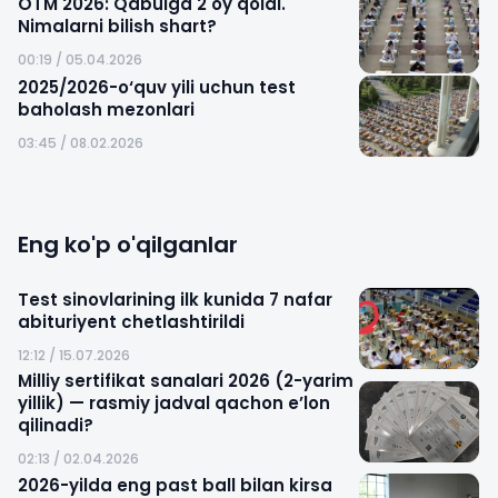
OTM 2026: Qabulga 2 oy qoldi.
Nimalarni bilish shart?
00:19 / 05.04.2026
2025/2026-o‘quv yili uchun test
baholash mezonlari
03:45 / 08.02.2026
Eng ko'p o'qilganlar
Test sinovlarining ilk kunida 7 nafar
abituriyent chetlashtirildi
12:12 / 15.07.2026
Milliy sertifikat sanalari 2026 (2-yarim
yillik) — rasmiy jadval qachon e’lon
qilinadi?
02:13 / 02.04.2026
2026-yilda eng past ball bilan kirsa