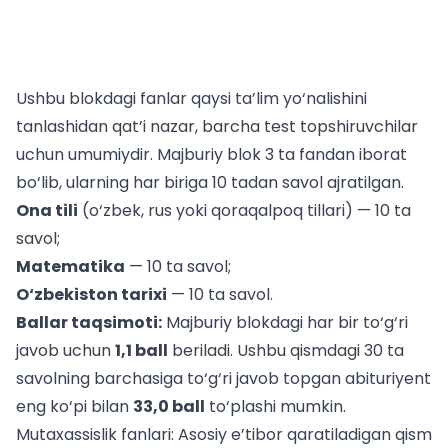
Ushbu blokdagi fanlar qaysi ta’lim yo‘nalishini
tanlashidan qat’i nazar, barcha test topshiruvchilar
uchun umumiydir. Majburiy blok 3 ta fandan iborat
bo‘lib, ularning har biriga 10 tadan savol ajratilgan.
Ona tili
(o‘zbek, rus yoki qoraqalpoq tillari) — 10 ta
savol;
Matematika
— 10 ta savol;
O‘zbekiston tarixi
— 10 ta savol.
Ballar taqsimoti:
Majburiy blokdagi har bir to‘g‘ri
javob uchun
1,1 ball
beriladi. Ushbu qismdagi 30 ta
savolning barchasiga to‘g‘ri javob topgan abituriyent
eng ko‘pi bilan
33,0 ball
to‘plashi mumkin.
Mutaxassislik fanlari: Asosiy e’tibor qaratiladigan qism