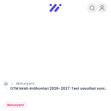
Infoedu
Ta&#039;lim xabarlari va yangili
Abituriyent
OTM kirish imtihonlari 2026–2027: Test savollari soni
va yangi baholash mezonlari tasdiqlandi
Abituriyent