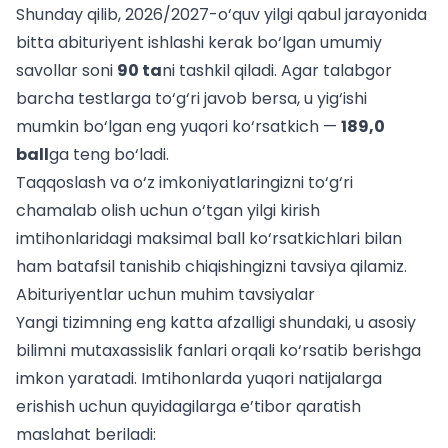
Shunday qilib, 2026/2027-o‘quv yilgi qabul jarayonida
bitta abituriyent ishlashi kerak bo‘lgan umumiy
savollar soni
90 ta
ni tashkil qiladi. Agar talabgor
barcha testlarga to‘g‘ri javob bersa, u yig‘ishi
mumkin bo‘lgan eng yuqori ko‘rsatkich —
189,0
ball
ga teng bo‘ladi.
Taqqoslash va o‘z imkoniyatlaringizni to‘g‘ri
chamalab olish uchun
o‘tgan yilgi kirish
imtihonlaridagi maksimal ball
ko‘rsatkichlari bilan
ham batafsil tanishib chiqishingizni tavsiya qilamiz.
Abituriyentlar uchun muhim tavsiyalar
Yangi tizimning eng katta afzalligi shundaki, u asosiy
bilimni mutaxassislik fanlari orqali ko‘rsatib berishga
imkon yaratadi. Imtihonlarda yuqori natijalarga
erishish uchun quyidagilarga e’tibor qaratish
maslahat beriladi: