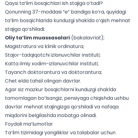
Qaysi ta’lim bosqichlari ish stajiga o‘tadi?
Qonunning 37-moddasi “e” bandiga ko‘ra, quyidagi
ta’lim bosqichlarida kunduzgi shaklda o‘qish mehnat
stajiga qo‘shiladi:
Oliy ta’lim muassasalari
(bakalavriat);
Magistratura va klinik ordinatura;
Stajor-tadqiqotchi izlanuvchilar instituti;
Katta ilmiy xodim-izlanuvchilar instituti;
Tayanch doktorantura va doktorantura;
Chet elda tahsil olingan davrlar.
Agar siz mazkur bosqichlarni kunduzgi shaklda
tamomlagan bo‘lsangiz, pensiyaga chiqishda ushbu
davrlar mehnat stajingizga qo‘shiladi va nafaqa
miqdorini belgilashda inobatga olinadi.
Foydali ma’lumotlar
Ta’lim tizimidagi yangiliklar va
talabalar uchun