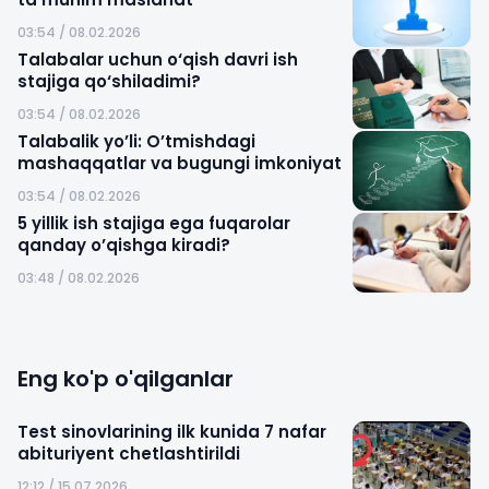
03:54 / 08.02.2026
Talabalar uchun o‘qish davri ish
stajiga qo‘shiladimi?
03:54 / 08.02.2026
Talabalik yo’li: O’tmishdagi
mashaqqatlar va bugungi imkoniyat
03:54 / 08.02.2026
5 yillik ish stajiga ega fuqarolar
qanday o’qishga kiradi?
03:48 / 08.02.2026
Eng ko'p o'qilganlar
Test sinovlarining ilk kunida 7 nafar
abituriyent chetlashtirildi
12:12 / 15.07.2026