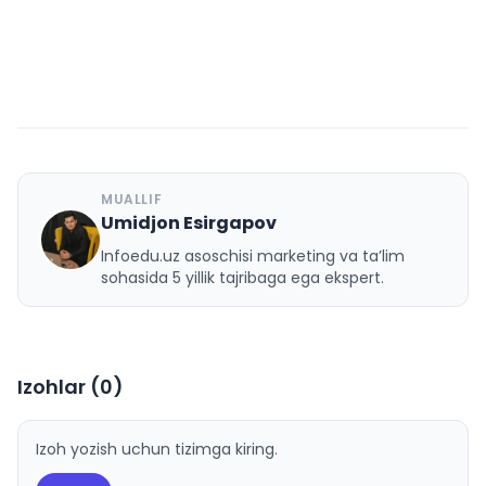
MUALLIF
Umidjon Esirgapov
U
Infoedu.uz asoschisi marketing va ta’lim
sohasida 5 yillik tajribaga ega ekspert.
Izohlar (
0
)
Izoh yozish uchun tizimga kiring.