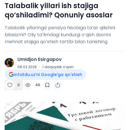
Talabalik yillari ish stajiga
qo‘shiladimi? Qonuniy asoslar
Talabalik yillaringiz pensiya hisobiga ta’sir qilishini
bilasizmi? Oliy ta’limdagi kunduzgi o‘qish davrini
mehnat stajiga qo‘shish tartibi bilan tanishing.
Umidjon Esirgapov
U
08.02.2026
·
1
daqiqalik o‘qish
InfoEdu.uz'ni Google'ga qo'shish
0
49