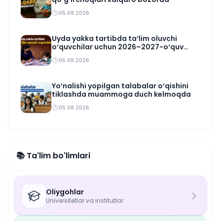
05.08.2026
Uyda yakka tartibda ta‘lim oluvchi
o‘quvchilar uchun 2026–2027-o‘quv
rejasi tasdiqlandi
05.08.2026
Yo‘nalishi yopilgan talabalar o‘qishini
tiklashda muammoga duch kelmoqda
05.08.2026
📚 Ta'lim bo'limlari
Oliygohlar
Universitetlar va institutlar