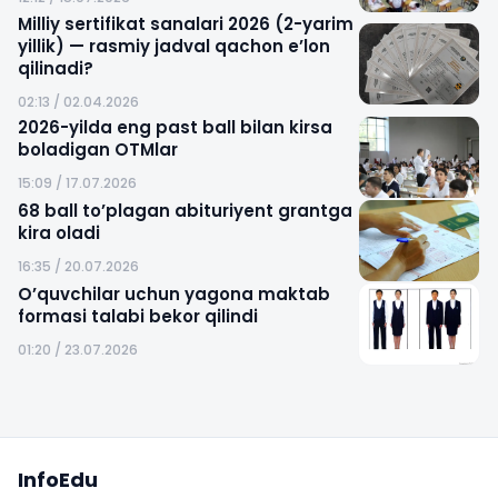
Milliy sertifikat sanalari 2026 (2-yarim
yillik) — rasmiy jadval qachon e’lon
qilinadi?
02:13 / 02.04.2026
2026-yilda eng past ball bilan kirsa
boladigan OTMlar
15:09 / 17.07.2026
68 ball to’plagan abituriyent grantga
kira oladi
16:35 / 20.07.2026
O’quvchilar uchun yagona maktab
formasi talabi bekor qilindi
01:20 / 23.07.2026
Sayt xaritasi
InfoEdu