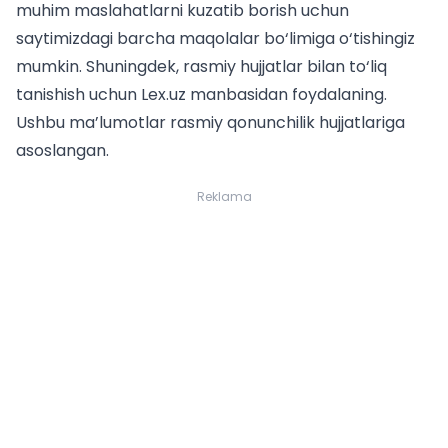
muhim maslahatlarni kuzatib borish uchun
saytimizdagi
barcha maqolalar
bo‘limiga o‘tishingiz
mumkin. Shuningdek, rasmiy hujjatlar bilan to‘liq
tanishish uchun
Lex.uz
manbasidan foydalaning.
Ushbu ma’lumotlar rasmiy qonunchilik hujjatlariga
asoslangan.
Reklama