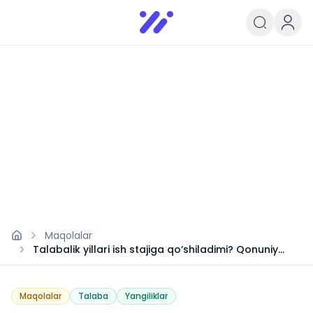
Infoedu
Ta&#039;lim xabarlari va yangili
Maqolalar
Talabalik yillari ish stajiga qo‘shiladimi? Qonuniy
asoslar
Maqolalar
Talaba
Yangiliklar