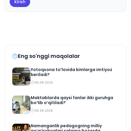
Kirish
Eng so'nggi maqolalar
Yotoqxona to‘lovida kimlarga imtiyoz
beriladi?
05.08.2026
Maktablarda qaysi fanlar ikki guruhga
bo‘lib o‘qitiladi?
05.08.2026
Namanganlik pedagogning milliy
qo‘g‘irchoqlari xalqaro bozorda