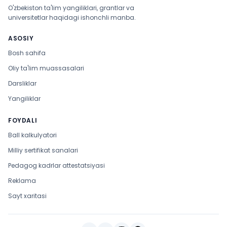
O'zbekiston ta'lim yangiliklari, grantlar va
universitetlar haqidagi ishonchli manba.
ASOSIY
Bosh sahifa
Oliy ta'lim muassasalari
Darsliklar
Yangiliklar
FOYDALI
Ball kalkulyatori
Milliy sertifikat sanalari
Pedagog kadrlar attestatsiyasi
Reklama
Sayt xaritasi