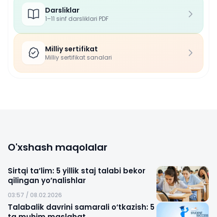
Darsliklar
1–11 sinf darsliklari PDF
Milliy sertifikat
Milliy sertifikat sanalari
O'xshash maqolalar
Sirtqi ta’lim: 5 yillik staj talabi bekor
qilingan yo’nalishlar
03:57 / 08.02.2026
Talabalik davrini samarali o‘tkazish: 5
ta muhim maslahat