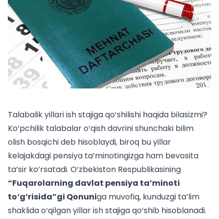
Talabalik yillari ish stajiga qo‘shilishi haqida bilasizmi?
Ko‘pchilik talabalar o‘qish davrini shunchaki bilim
olish bosqichi deb hisoblaydi, biroq bu yillar
kelajakdagi pensiya ta’minotingizga ham bevosita
ta’sir ko‘rsatadi. O‘zbekiston Respublikasining
“Fuqarolarning davlat pensiya ta’minoti
to‘g‘risida”gi Qonuni
ga muvofiq, kunduzgi ta’lim
shaklida o‘qilgan yillar ish stajiga qo‘shib hisoblanadi.