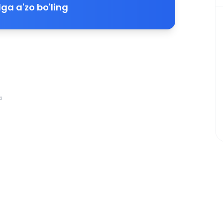
ga a'zo bo'ling
a