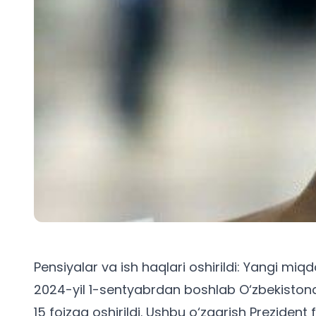
Pensiyalar va ish haqlari oshirildi: Yangi miqdo
2024-yil 1-sentyabrdan boshlab O‘zbekisto
15 foizga oshirildi. Ushbu o‘zgarish Preziden