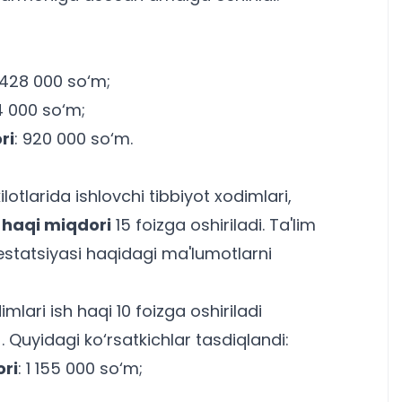
 428 000 so‘m;
4 000 so‘m;
ri
: 920 000 so‘m.
otlarida ishlovchi tibbiyot xodimlari,
 haqi miqdori
15 foizga oshiriladi. Ta'lim
statsiyasi
haqidagi ma'lumotlarni
lari ish haqi 10 foizga oshiriladi
 Quyidagi ko‘rsatkichlar tasdiqlandi:
ri
: 1 155 000 so‘m;