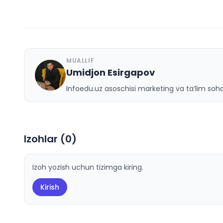
MUALLIF
Umidjon Esirgapov
U
Infoedu.uz asoschisi marketing va ta’lim sohas
Izohlar (
0
)
Izoh yozish uchun tizimga kiring.
Kirish