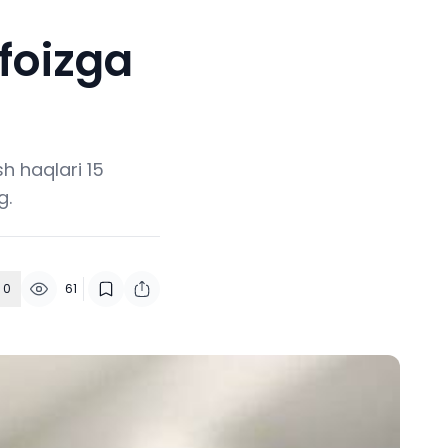
 foizga
h haqlari 15
g.
0
61