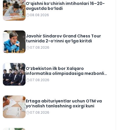
O‘qishni ko‘chirish imtihonlari 16–20-
avgustda bo‘ladi
08.08.2026
Javohir Sindarov Grand Chess Tour
turnirida 2-o‘rinni qo‘lga kiritdi
07.08.2026
O‘zbekiston ilk bor Xalqaro
informatika olimpiadasiga mezbonlik
qiladi
07.08.2026
Ertaga abituriyentlar uchun OTM va
yo‘nalish tanlashning oxirgi kuni
07.08.2026