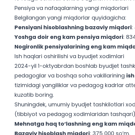
Pensiya va nafaqalarning yangi miqdorlari
Belgilangan yangi miqdorlar quyidagicha:
Pensiyani hisoblashning bazaviy miqdori
:
Yoshga doir eng kam pensiya miqdori
: 83
Nogironlik pensiyalarining eng kam miqdo
Ish haqlari oshirilishi va byudjet xodimlari
2024-yil 1-oktyabrdan boshlab byudjet tashkil
pedagoglar va boshqa soha vakillarining
ish
tizimidagi yangiliklar va
pedagog kadrlar atte
kuzatib boring.
Shuningdek, umumiy byudjet tashkilotlari xodim
(tibbiyot va pedagog xodimlaridan tashqari).
Mehnatga haq to‘lashning eng kam miqdo
Bazaviy hisoblash miqdori
: 375 000 so‘m.