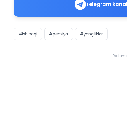
Telegram kanal
#ish haqi
#pensiya
#yangiliklar
Reklam