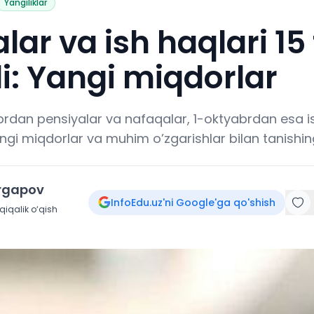
Yangiliklar
lar va ish haqlari 15
di: Yangi miqdorlar
brdan pensiyalar va nafaqalar, 1-oktyabrdan esa is
Yangi miqdorlar va muhim o’zgarishlar bilan tanishin
irgapov
InfoEdu.uz'ni Google'ga qo'shish
iqalik o‘qish