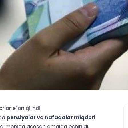
rlar e'lon qilindi
nda
pensiyalar va nafaqalar miqdori
t farmoniga asosan amalga oshirildi.