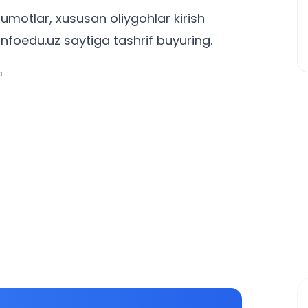
'lumotlar, xususan
oliygohlar kirish
nfoedu.uz saytiga tashrif buyuring.
a