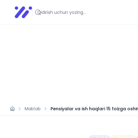
Infoedu
Ta&#039;lim xabarlari va yangiliklari
Maktab
Pensiyalar va ish haqlari 15 foizga oshir