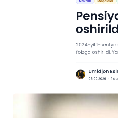
Maktab
Maqolalar
Pensiya
oshiril
2024-yil 1-sentya
foizga oshirildi. 
Umidjon Es
U
08.02.2026
·
1
daq