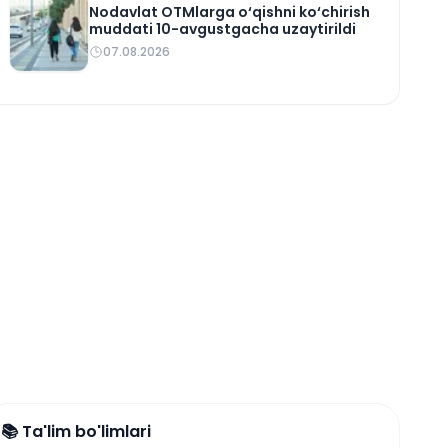
Nodavlat OTMlarga o‘qishni ko‘chirish
muddati 10-avgustgacha uzaytirildi
07.08.2026
📚 Ta'lim bo'limlari