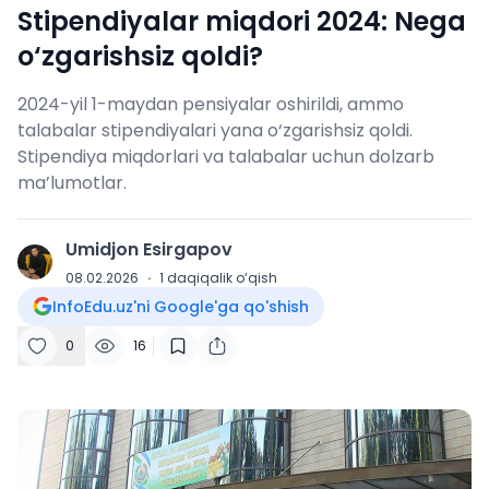
Stipendiyalar miqdori 2024: Nega
o‘zgarishsiz qoldi?
2024-yil 1-maydan pensiyalar oshirildi, ammo
talabalar stipendiyalari yana o‘zgarishsiz qoldi.
Stipendiya miqdorlari va talabalar uchun dolzarb
ma’lumotlar.
Umidjon Esirgapov
U
08.02.2026
·
1
daqiqalik o‘qish
InfoEdu.uz'ni Google'ga qo'shish
0
16