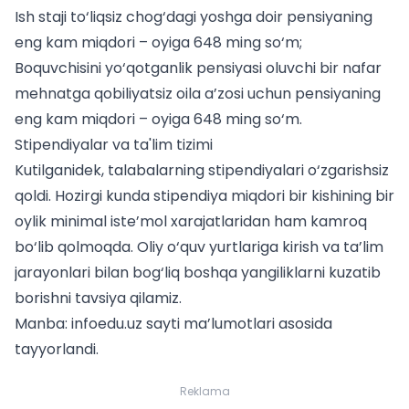
Ish staji to‘liqsiz chog‘dagi yoshga doir pensiyaning
eng kam miqdori – oyiga 648 ming so‘m;
Boquvchisini yo‘qotganlik pensiyasi oluvchi bir nafar
mehnatga qobiliyatsiz oila a’zosi uchun pensiyaning
eng kam miqdori – oyiga 648 ming so‘m.
Stipendiyalar va ta'lim tizimi
Kutilganidek, talabalarning stipendiyalari o‘zgarishsiz
qoldi. Hozirgi kunda stipendiya miqdori bir kishining bir
oylik minimal iste’mol xarajatlaridan ham kamroq
bo‘lib qolmoqda.
Oliy o‘quv yurtlariga kirish
va ta’lim
jarayonlari bilan bog‘liq boshqa yangiliklarni kuzatib
borishni tavsiya qilamiz.
Manba: infoedu.uz sayti ma’lumotlari asosida
tayyorlandi.
Reklama