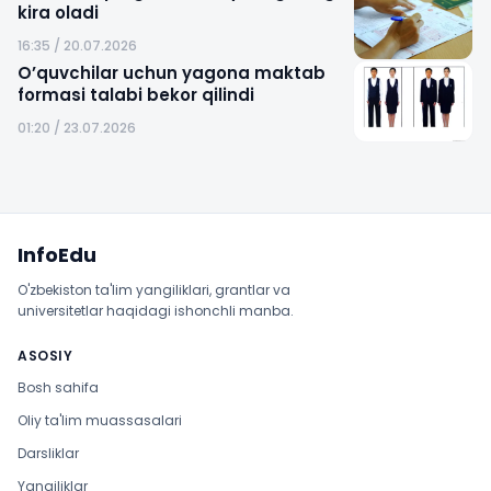
kira oladi
16:35 / 20.07.2026
O’quvchilar uchun yagona maktab
formasi talabi bekor qilindi
01:20 / 23.07.2026
Sayt xaritasi
InfoEdu
O'zbekiston ta'lim yangiliklari, grantlar va
universitetlar haqidagi ishonchli manba.
ASOSIY
Bosh sahifa
Oliy ta'lim muassasalari
Darsliklar
Yangiliklar