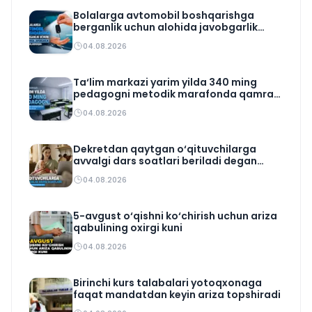
Bolalarga avtomobil boshqarishga
berganlik uchun alohida javobgarlik
belgilanmoqda
04.08.2026
Ta‘lim markazi yarim yilda 340 ming
pedagogni metodik marafonda qamrab
oldi
04.08.2026
Dekretdan qaytgan o‘qituvchilarga
avvalgi dars soatlari beriladi degan
qoida yo‘q
04.08.2026
5-avgust o‘qishni ko‘chirish uchun ariza
qabulining oxirgi kuni
04.08.2026
Birinchi kurs talabalari yotoqxonaga
faqat mandatdan keyin ariza topshiradi