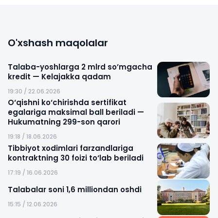
O'xshash maqolalar
Talaba-yoshlarga 2 mlrd so’mgacha
kredit — Kelajakka qadam
19:30 / 22.06.2026
O‘qishni ko‘chirishda sertifikat
egalariga maksimal ball beriladi —
Hukumatning 299-son qarori
19:18 / 18.06.2026
Tibbiyot xodimlari farzandlariga
kontraktning 30 foizi to‘lab beriladi
17:19 / 16.06.2026
Talabalar soni 1,6 milliondan oshdi
15:15 / 12.06.2026