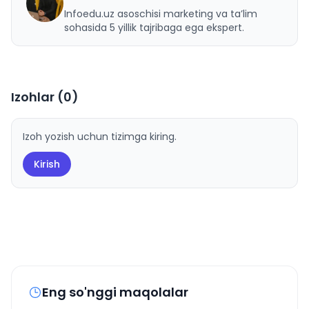
U
Infoedu.uz asoschisi marketing va ta’lim
sohasida 5 yillik tajribaga ega ekspert.
Izohlar (
0
)
Izoh yozish uchun tizimga kiring.
Kirish
Eng so'nggi maqolalar