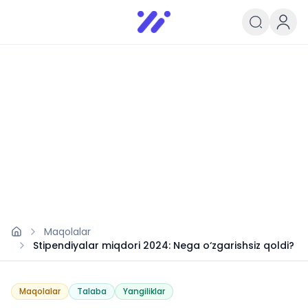
Infoedu
Ta&#039;lim xabarlari va yangili
Maqolalar
Stipendiyalar miqdori 2024: Nega o‘zgarishsiz qoldi?
Maqolalar
Talaba
Yangiliklar