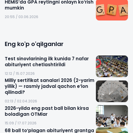
HEMIS’da GPA reytingni onlayn ko‘rish
mumkin
20:55 / 03.06.2026
Eng ko'p o'qilganlar
Test sinovlarining ilk kunida 7 nafar
abituriyent chetlashtirildi
12:12 / 15.07.2026
Milliy sertifikat sanalari 2026 (2-yarim
yillik) — rasmiy jadval qachon e’lon
qilinadi?
02:13 / 02.04.2026
2026-yilda eng past ball bilan kirsa
boladigan OTMlar
15:09 / 17.07.2026
68 ball to’plagan abituriyent grantga