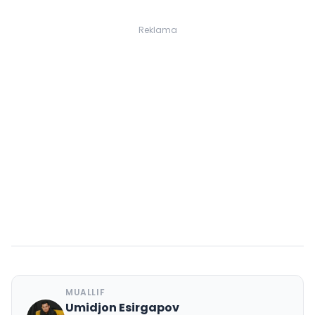
Reklama
MUALLIF
Umidjon Esirgapov