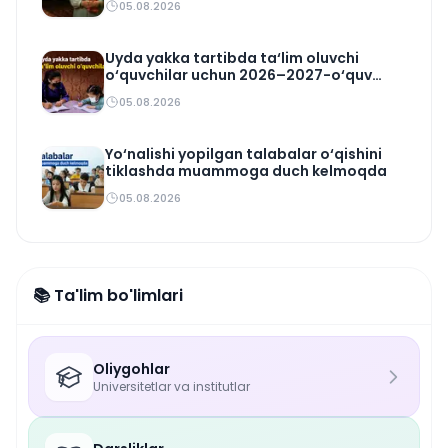
05.08.2026
Uyda yakka tartibda ta‘lim oluvchi
o‘quvchilar uchun 2026–2027-o‘quv
rejasi tasdiqlandi
05.08.2026
Yo‘nalishi yopilgan talabalar o‘qishini
tiklashda muammoga duch kelmoqda
05.08.2026
📚 Ta'lim bo'limlari
Oliygohlar
Universitetlar va institutlar