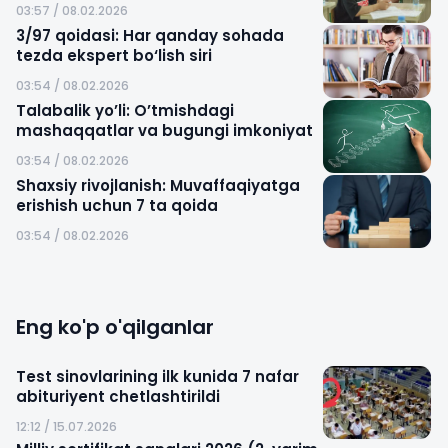
03:57 / 08.02.2026
3/97 qoidasi: Har qanday sohada
tezda ekspert bo‘lish siri
03:54 / 08.02.2026
Talabalik yo’li: O’tmishdagi
mashaqqatlar va bugungi imkoniyat
03:54 / 08.02.2026
Shaxsiy rivojlanish: Muvaffaqiyatga
erishish uchun 7 ta qoida
03:54 / 08.02.2026
Eng ko'p o'qilganlar
Test sinovlarining ilk kunida 7 nafar
abituriyent chetlashtirildi
12:12 / 15.07.2026