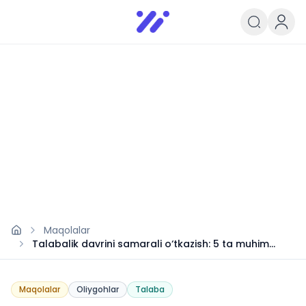
Infoedu
Ta&#039;lim xabarlari va yangili
Maqolalar
Talabalik davrini samarali o‘tkazish: 5 ta muhim
maslahat
Maqolalar
Oliygohlar
Talaba