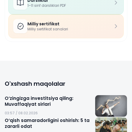
Darsliklar
1–11 sinf darsliklari PDF
Milliy sertifikat
Milliy sertifikat sanalari
O'xshash maqolalar
O‘zingizga investitsiya qiling:
Muvaffaqiyat sirlari
03:57 / 08.02.2026
O‘qish samaradorligini oshirish: 5 ta
zararli odat