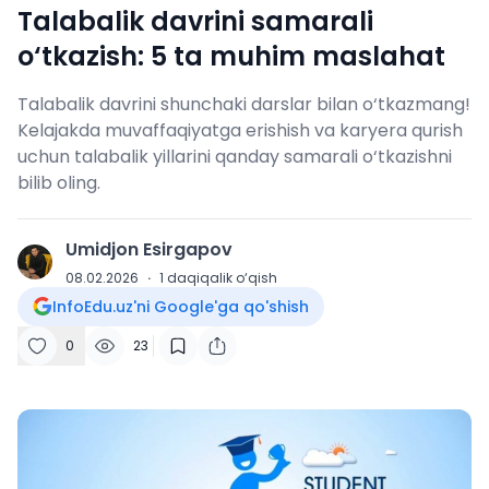
Talabalik davrini samarali
o‘tkazish: 5 ta muhim maslahat
Talabalik davrini shunchaki darslar bilan o‘tkazmang!
Kelajakda muvaffaqiyatga erishish va karyera qurish
uchun talabalik yillarini qanday samarali o‘tkazishni
bilib oling.
Umidjon Esirgapov
U
08.02.2026
·
1
daqiqalik o‘qish
InfoEdu.uz'ni Google'ga qo'shish
0
23