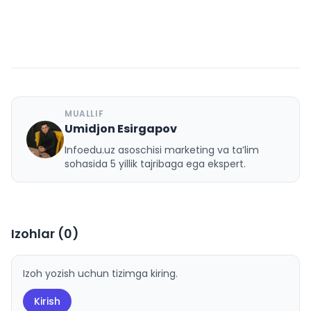
MUALLIF
Umidjon Esirgapov
U
Infoedu.uz asoschisi marketing va ta’lim
sohasida 5 yillik tajribaga ega ekspert.
Izohlar (
0
)
Izoh yozish uchun tizimga kiring.
Kirish