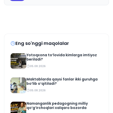
Eng so'nggi maqolalar
Yotoqxona to‘lovida kimlarga imtiyoz
beriladi?
05.08.2026
Maktablarda qaysi fanlar ikki guruhga
bo‘lib o‘qitiladi?
05.08.2026
Namanganlik pedagogning milliy
qo‘g‘irchoqlari xalqaro bozorda