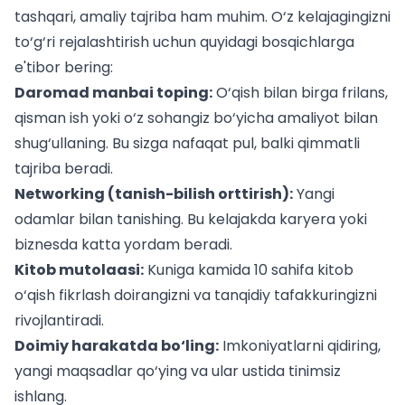
tashqari, amaliy tajriba ham muhim. O‘z kelajagingizni
to‘g‘ri rejalashtirish uchun quyidagi bosqichlarga
e'tibor bering:
Daromad manbai toping:
O‘qish bilan birga frilans,
qisman ish yoki o‘z sohangiz bo‘yicha amaliyot bilan
shug‘ullaning. Bu sizga nafaqat pul, balki qimmatli
tajriba beradi.
Networking (tanish-bilish orttirish):
Yangi
odamlar bilan tanishing. Bu kelajakda karyera yoki
biznesda katta yordam beradi.
Kitob mutolaasi:
Kuniga kamida 10 sahifa kitob
o‘qish fikrlash doirangizni va tanqidiy tafakkuringizni
rivojlantiradi.
Doimiy harakatda bo‘ling:
Imkoniyatlarni qidiring,
yangi maqsadlar qo‘ying va ular ustida tinimsiz
ishlang.