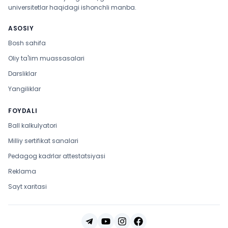
universitetlar haqidagi ishonchli manba.
ASOSIY
Bosh sahifa
Oliy ta'lim muassasalari
Darsliklar
Yangiliklar
FOYDALI
Ball kalkulyatori
Milliy sertifikat sanalari
Pedagog kadrlar attestatsiyasi
Reklama
Sayt xaritasi