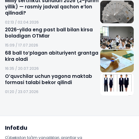
Milliy sertifikat sanalari 2026 (2-yarim
yillik) — rasmiy jadval qachon e’lon
qilinadi?
02:13 / 02.04.2026
2026-yilda eng past ball bilan kirsa
boladigan OTMlar
15:09 / 17.07.2026
68 ball to’plagan abituriyent grantga
kira oladi
16:35 / 20.07.2026
O’quvchilar uchun yagona maktab
formasi talabi bekor qilindi
01:20 / 23.07.2026
Sayt xaritasi
InfoEdu
O'zbekiston ta'lim yangiliklari, grantlar va