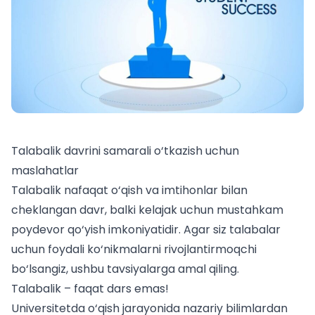
Talabalik davrini samarali o‘tkazish uchun
maslahatlar
Talabalik nafaqat o‘qish va imtihonlar bilan
cheklangan davr, balki kelajak uchun mustahkam
poydevor qo‘yish imkoniyatidir. Agar siz
talabalar
uchun
foydali ko‘nikmalarni rivojlantirmoqchi
bo‘lsangiz, ushbu tavsiyalarga amal qiling.
Talabalik – faqat dars emas!
Universitetda o‘qish jarayonida nazariy bilimlardan