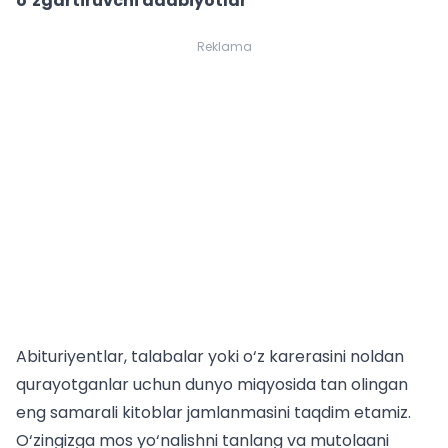
o‘zgartiruvchi adabiyotlar
Reklama
Abituriyentlar, talabalar yoki o‘z karerasini noldan
qurayotganlar uchun dunyo miqyosida tan olingan
eng samarali kitoblar jamlanmasini taqdim etamiz.
O‘zingizga mos yo‘nalishni tanlang va mutolaani