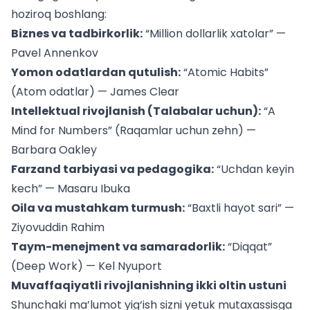
hoziroq boshlang:
Biznes va tadbirkorlik:
“Million dollarlik xatolar” —
Pavel Annenkov
Yomon odatlardan qutulish:
“Atomic Habits”
(Atom odatlar) — James Clear
Intellektual rivojlanish (Talabalar uchun):
“A
Mind for Numbers” (Raqamlar uchun zehn) —
Barbara Oakley
Farzand tarbiyasi va pedagogika:
“Uchdan keyin
kech” — Masaru Ibuka
Oila va mustahkam turmush:
“Baxtli hayot sari” —
Ziyovuddin Rahim
Taym-menejment va samaradorlik:
“Diqqat”
(Deep Work) — Kel Nyuport
Muvaffaqiyatli rivojlanishning ikki oltin ustuni
Shunchaki ma’lumot yig‘ish sizni yetuk mutaxassisga