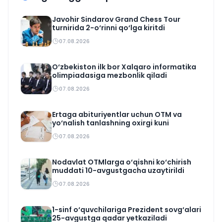
Javohir Sindarov Grand Chess Tour
turnirida 2-o‘rinni qo‘lga kiritdi
07.08.2026
O‘zbekiston ilk bor Xalqaro informatika
olimpiadasiga mezbonlik qiladi
07.08.2026
Ertaga abituriyentlar uchun OTM va
yo‘nalish tanlashning oxirgi kuni
07.08.2026
Nodavlat OTMlarga o‘qishni ko‘chirish
muddati 10-avgustgacha uzaytirildi
07.08.2026
1-sinf o‘quvchilariga Prezident sovg‘alari
25-avgustga qadar yetkaziladi