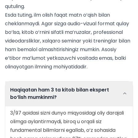
qutuling.
Esda tuting, ilm olish faqat matn o‘qish bilan
cheklanmaydi. Agar sizga audio-vizual format qulay
bo‘lsa, kitob o‘rnini sifatli ma’ruzalar, professional
videodarsliklar, xalqaro seminar yoki treninglar bilan
ham bemalol almashtirishingiz mumkin. Asosiy
e’tibor ma’lumot yetkazuvchi vositada emas, balki
olinayotgan ilmning mohiyatidadir.
Haqiqatan ham 3 ta kitob bilan ekspert
bo‘lish mumkinmi?
3/97 qoidasi sizni dunyo miqyosidagi oliy darajali
olimga aylantirmaydi, biroq u orqali siz
fundamental bilimlarni egallab, o‘z sohasida