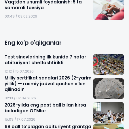
Vaqtdan unumli foydalanish: 5 ta
samarali tavsiya
03:49 / 08.02.2026
Eng ko'p o'qilganlar
Test sinovlarining ilk kunida 7 nafar
abituriyent chetlashtirildi
12:12 / 15.07.2026
Milliy sertifikat sanalari 2026 (2-yarim
yillik) — rasmiy jadval qachon e’lon
qilinadi?
02:13 / 02.04.2026
2026-yilda eng past ball bilan kirsa
boladigan OTMlar
15:09 / 17.07.2026
68 ball to’plagan abituriyent grantga