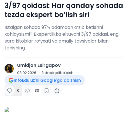
3/97 qoidasi: Har qanday sohada
tezda ekspert bo‘lish siri
Istalgan sohada 97% odamdan o‘zib ketishni
xohlaysizmi? Ekspertlikka eltuvchi 3/97 qoidasi, eng
sara kitoblar ro‘yxati va amaliy tavsiyalar bilan
tanishing.
Umidjon Esirgapov
U
08.02.2026
·
3
daqiqalik o‘qish
InfoEdu.uz'ni Google'ga qo'shish
0
30