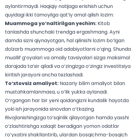
aylantirmaydi. Haqiqiy natijaga erishish uchun
quyidagi ikki tamoyilga qat’iy amal qilish lozim:
Muammoga yo‘naltirilgan yechim:
Kitob
tanlashda shunchaki trendga ergashmang. Ayni
damda sizni qiynayotgan, hal qilinishi lozim bo‘lgan
dolzarb muammoga oid adabiyotlarni o‘qing. Shunda
muallif g‘oyalari va amaliy tavsiyalari sizga maksimal
darajada ta’sir qiladi va
o‘zingizga o‘zingiz investitsiya
kiritish
jarayoni ancha tezlashadi.
To‘xtovsiz amaliyot:
Nazariy bilim amaliyot bilan
mustahkamlanmasa, u o‘lik yukka aylanadi.
O‘rgangan har bir yeni qoidangizni kundalik hayotda
yoki ish jarayonida sinovdan o‘tkazing.
Rivojlanishingizga to‘sqinlik qilayotgan hamda
yaxshi
o‘zlashtirishga xalaqit beradigan yomon odatlar
ro‘yxatini shakllantirib, ulardan bosqichma-bosqich