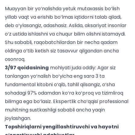
Muayyan bir yo‘nalishda yetuk mutaxassis bo‘lish
yillab vaqt va erishib bo‘lmas iqtidorni talab qiladi,
deb o‘ylasangiz, adashasiz. Aslida, aksariyat insonlar
o‘z ustida ishlashni va chuqur bilim olishni istamaydi.
Shu sababli, raqobatchilardan bir necha qadam
oldinga o‘tib ketish siz tasavvur qilgandan ancha
osonroq.
3/97 qoidasining
mohiyati juda oddiy: Agar siz
tanlangan yo‘nalish bo‘yicha eng sara 3 ta
fundamental kitobni o‘qib, tahlil qilsangiz, o‘sha
sohadagi 97% odamdan ko‘ra ko‘proq va tizimliroq
bilimga ega bo‘lasiz. Ekspertlik cho‘qqisi professional
muhitning sustkashligi sababli ancha yaqin
joylashgan.
Topshiriqlarni yengillashtiruvchi va hayotni