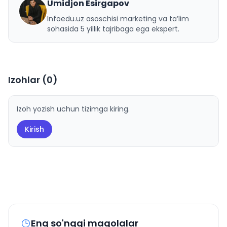
Umidjon Esirgapov
U
Infoedu.uz asoschisi marketing va ta’lim
sohasida 5 yillik tajribaga ega ekspert.
Izohlar (
0
)
Izoh yozish uchun tizimga kiring.
Kirish
Eng so'nggi maqolalar