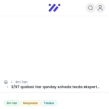
Infoedu
Ta&#039;lim xabarlari va yangili
Ilm fan
3/97 qoidasi: Har qanday sohada tezda ekspert
bo‘lish siri
Ilm fan
Maqolalar
Talaba