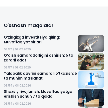
O'xshash maqolalar
O‘zingizga investitsiya qiling:
Muvaffaqiyat sirlari
03:57 / 08.02.2026
O‘qish samaradorligini oshirish: 5 ta
zararli odat
03:57 / 08.02.2026
Talabalik davrini samarali o‘tkazish: 5
ta muhim maslahat
03:54 / 08.02.2026
Shaxsiy rivojlanish: Muvaffaqiyatga
erishish uchun 7 ta qoida
03:54 / 08.02.2026