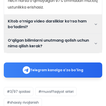
hech narsa o‘qimaydigan 97% ommadan mutloq
ustunlikka erishasiz.
Kitob o‘rniga video darsliklar ko‘rsa ham
bo‘ladimi?
O‘qilgan bilimlarni unutmang qolish uchun
nima qilish kerak?
Telegram kanalga a'zo bo'ling
#3/97 qoidasi
#muvaffaqiyat sirlari
#shaxsiy rivojlanish