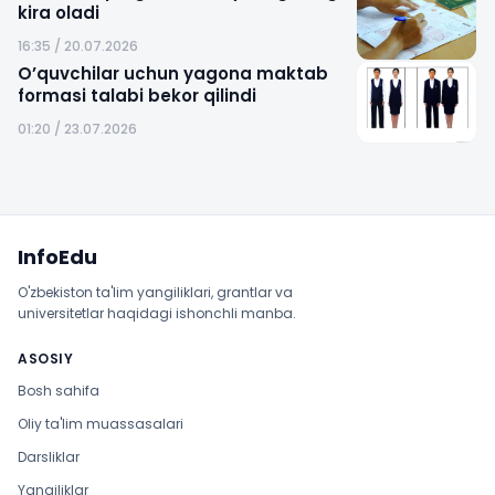
kira oladi
16:35 / 20.07.2026
O’quvchilar uchun yagona maktab
formasi talabi bekor qilindi
01:20 / 23.07.2026
Sayt xaritasi
InfoEdu
O'zbekiston ta'lim yangiliklari, grantlar va
universitetlar haqidagi ishonchli manba.
ASOSIY
Bosh sahifa
Oliy ta'lim muassasalari
Darsliklar
Yangiliklar