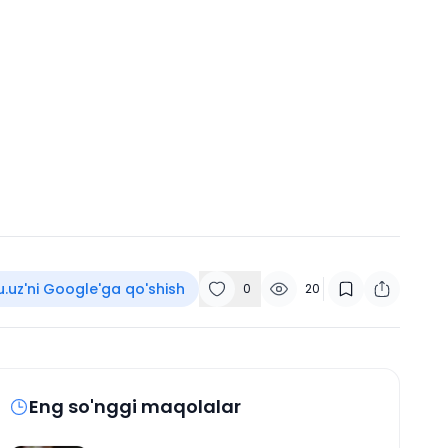
u.uz'ni Google'ga qo'shish
0
20
Eng so'nggi maqolalar