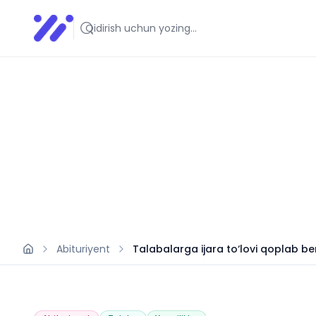
Infoedu
Ta&#039;lim xabarlari va yangiliklari
Abituriyent
Talabalarga ijara to‘lovi qoplab ber