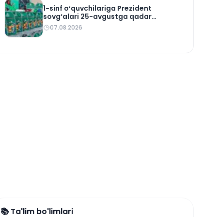
1-sinf o‘quvchilariga Prezident
sovg‘alari 25-avgustga qadar
yetkaziladi
07.08.2026
📚 Ta'lim bo'limlari