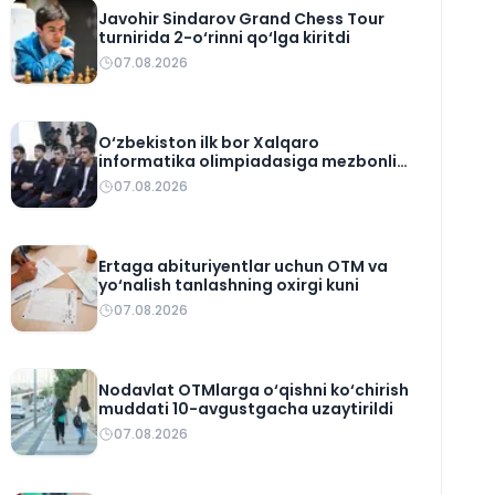
Javohir Sindarov Grand Chess Tour
turnirida 2-o‘rinni qo‘lga kiritdi
07.08.2026
O‘zbekiston ilk bor Xalqaro
informatika olimpiadasiga mezbonlik
qiladi
07.08.2026
Ertaga abituriyentlar uchun OTM va
yo‘nalish tanlashning oxirgi kuni
07.08.2026
Nodavlat OTMlarga o‘qishni ko‘chirish
muddati 10-avgustgacha uzaytirildi
07.08.2026