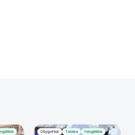
ngiliklar
Oliygohlar
Talaba
Yangiliklar