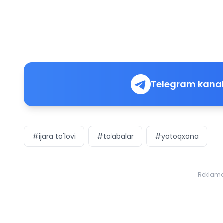
Telegram kanal
#ijara to'lovi
#talabalar
#yotoqxona
Reklam