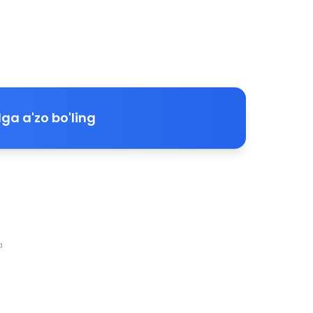
ga a'zo bo'ling
a