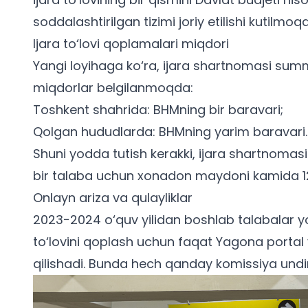
soddalashtirilgan tizimi joriy etilishi kutilmoq
Ijara to‘lovi qoplamalari miqdori
Yangi loyihaga ko‘ra, ijara shartnomasi sum
miqdorlar belgilanmoqda:
Toshkent shahrida: BHMning bir baravari;
Qolgan hududlarda: BHMning yarim baravari.
Shuni yodda tutish kerakki, ijara shartnomasi
bir talaba uchun xonadon maydoni kamida 12 
Onlayn ariza va qulayliklar
2023−2024 o‘quv yilidan boshlab
talabalar
yo
to‘lovini qoplash uchun faqat Yagona portal
qilishadi. Bunda hech qanday komissiya undir