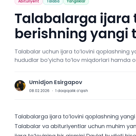
Abituriyent
Talaba
Yangiliklar
Talabalarga ijara 
berishning yangi t
Talabalar uchun ijara to‘lovini qoplashning ya
hududlar bo‘yicha to‘lov miqdorlari hamda onl
Umidjon Esirgapov
U
08.02.2026
·
1
daqiqalik o‘qish
Talabalarga ijara to‘lovini qoplashning yangi 
Talabalar va
abituriyentlar
uchun muhim yangil
ijara to‘lovining bir qismini Davlat budjeti h