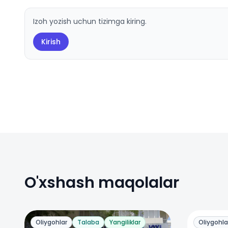
Izoh yozish uchun tizimga kiring.
Kirish
O'xshash maqolalar
Oliygohlar
Talaba
Yangiliklar
Oliygohla