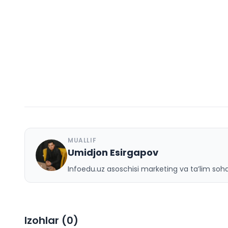
MUALLIF
Umidjon Esirgapov
U
Infoedu.uz asoschisi marketing va ta’lim sohas
Izohlar (
0
)