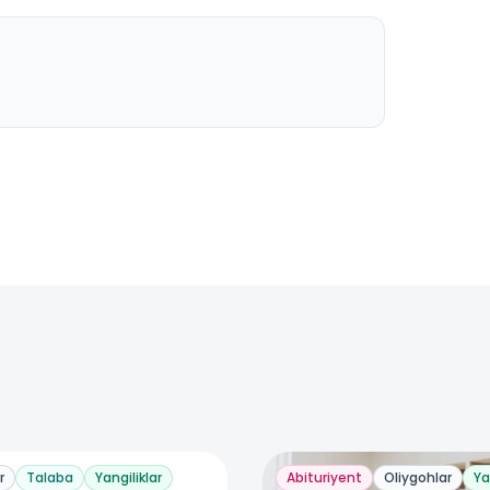
r
Talaba
Yangiliklar
Abituriyent
Oliygohlar
Ya