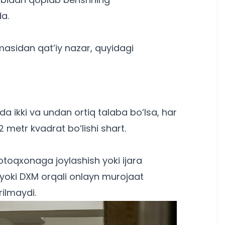
da.
masidan qat’iy nazar, quyidagi
da ikki va undan ortiq talaba bo‘lsa, har
metr kvadrat bo‘lishi shart.
toqxonaga joylashish yoki ijara
 yoki DXM orqali onlayn murojaat
ilmaydi.