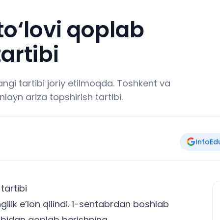
to‘lovi qoplab
artibi
ngi tartibi joriy etilmoqda. Toshkent va
ayn ariza topshirish tartibi.
InfoEd
tartibi
ik e’lon qilindi. 1-sentabrdan boshlab
isobidan qoplab berishning