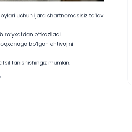
 oylari uchun ijara shartnomasisiz to‘lov
ro‘yxatdan o‘tkaziladi.
otoqxonaga bo‘lgan ehtiyojini
afsil tanishishingiz mumkin.
a