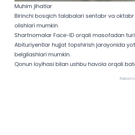
Muhim jihatlar
Birinchi bosqich talabalari sentabr va oktabr
olishlari mumkin.
Shartnomalar Face-ID orqali masofadan turib 
Abituriyentlar hujjat topshirish jarayonida y
belgilashlari mumkin.
Qonun loyihasi bilan
ushbu havola
orqali bat
Reklam