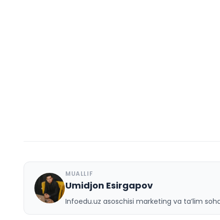
MUALLIF
Umidjon Esirgapov
U
Infoedu.uz asoschisi marketing va ta’lim sohas