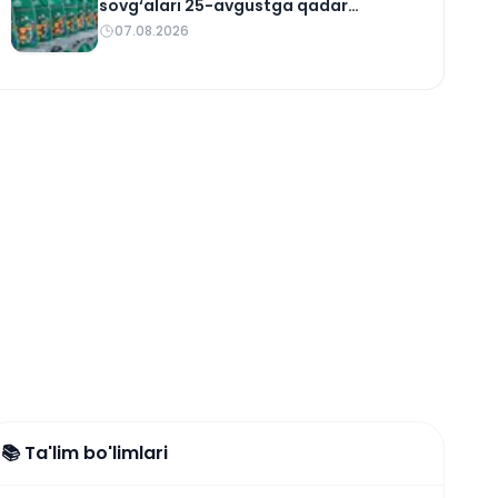
sovg‘alari 25-avgustga qadar
yetkaziladi
07.08.2026
📚 Ta'lim bo'limlari