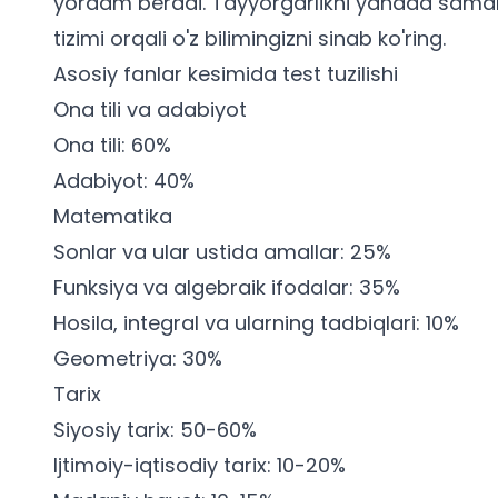
yordam beradi. Tayyorgarlikni yanada samar
tizimi
orqali o'z bilimingizni sinab ko'ring.
Asosiy fanlar kesimida test tuzilishi
Ona tili va adabiyot
Ona tili: 60%
Adabiyot: 40%
Matematika
Sonlar va ular ustida amallar: 25%
Funksiya va algebraik ifodalar: 35%
Hosila, integral va ularning tadbiqlari: 10%
Geometriya: 30%
Tarix
Siyosiy tarix: 50-60%
Ijtimoiy-iqtisodiy tarix: 10-20%