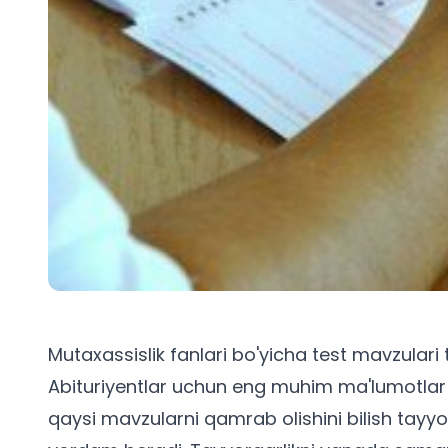
Mutaxassislik fanlari bo'yicha test mavzulari
Abituriyentlar uchun eng muhim ma'lumotlar! 
qaysi mavzularni qamrab olishini bilish tayyorg