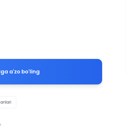
ga a'zo bo'ling
anlari
a