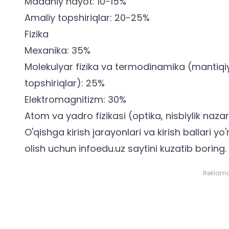
Madaniy hayot: 10-15%
Amaliy topshiriqlar: 20-25%
Fizika
Mexanika: 35%
Molekulyar fizika va termodinamika (mantiqiy
topshiriqlar): 25%
Elektromagnitizm: 30%
Atom va yadro fizikasi (optika, nisbiylik nazar
O'qishga kirish jarayonlari va
kirish ballari yo
olish uchun infoedu.uz saytini kuzatib boring.
Reklam