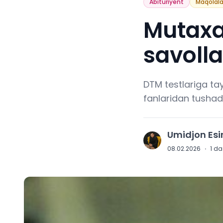
Abituriyent
Maqolala
Mutaxas
savoll
DTM testlariga tay
fanlaridan tushad
Umidjon Es
U
08.02.2026
·
1
daq