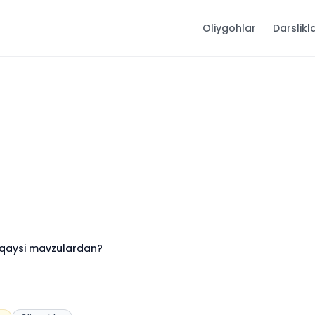
Oliygohlar
Darslikl
ri qaysi mavzulardan?