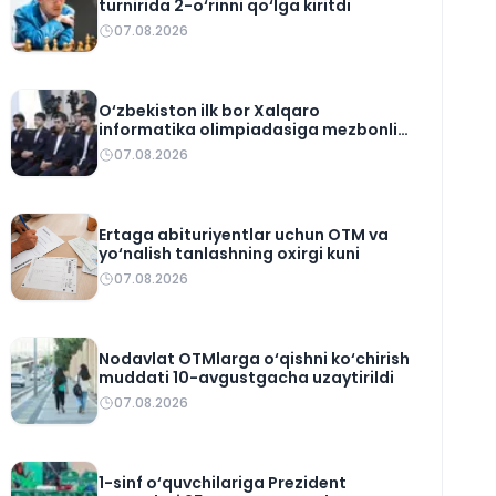
turnirida 2-o‘rinni qo‘lga kiritdi
07.08.2026
O‘zbekiston ilk bor Xalqaro
informatika olimpiadasiga mezbonlik
qiladi
07.08.2026
Ertaga abituriyentlar uchun OTM va
yo‘nalish tanlashning oxirgi kuni
07.08.2026
Nodavlat OTMlarga o‘qishni ko‘chirish
muddati 10-avgustgacha uzaytirildi
07.08.2026
1-sinf o‘quvchilariga Prezident