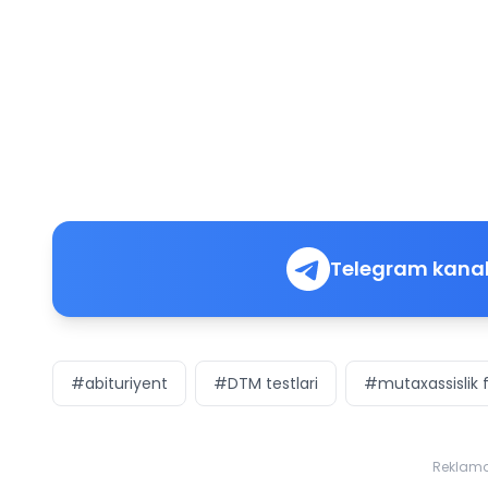
Telegram kanal
#abituriyent
#DTM testlari
#mutaxassislik f
Reklam