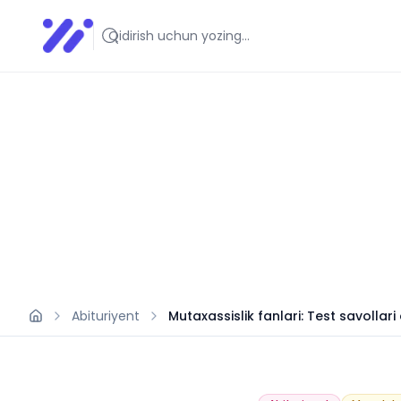
Infoedu
Ta&#039;lim xabarlari va yangiliklari
Abituriyent
Mutaxassislik fanlari: Test savolla