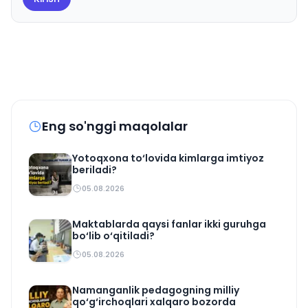
Eng so'nggi maqolalar
Yotoqxona to‘lovida kimlarga imtiyoz
beriladi?
05.08.2026
Maktablarda qaysi fanlar ikki guruhga
bo‘lib o‘qitiladi?
05.08.2026
Namanganlik pedagogning milliy
qo‘g‘irchoqlari xalqaro bozorda