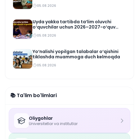
05.08.2026
Uyda yakka tartibda ta‘lim oluvchi
o‘quvchilar uchun 2026–2027-o‘quv
rejasi tasdiqlandi
05.08.2026
Yo‘nalishi yopilgan talabalar o‘qishini
tiklashda muammoga duch kelmoqda
05.08.2026
📚 Ta'lim bo'limlari
Oliygohlar
Universitetlar va institutlar