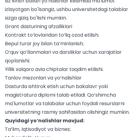
siz
kirish ballari yo'nalishlar kesimida
ma'lumot
izlayotgan bo'lsangiz, ushbu universitetdagi talablar
sizga qiziq bo'lishi mumkin.
Grant dasturining afzalliklari
Kontrakt to‘lovlaridan to‘liq ozod etilish;
Bepul turar joy bilan ta’minlanish;
O‘quv qo‘llanmalari va darsliklar uchun xarajatlar
qoplanishi;
Yillik xalqaro avia chiptalar taqdim etilishi.
Tanlov mezonlari va yo‘nalishlar
Dasturda ishtirok etish uchun bakalavr yoki
magistratura diplomi talab etiladi. Qo‘shimcha
ma'lumotlar va
talabalar uchun
foydali resurslarni
universitetning rasmiy sahifasidan olishingiz mumkin.
Quyidagi yo‘nalishlar mavjud:
Ta’lim, Iqtisodiyot va biznes;