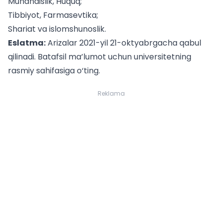
Muhandislik, Huquq;
Tibbiyot, Farmasevtika;
Shariat va islomshunoslik.
Eslatma:
Arizalar 2021-yil 21-oktyabrgacha qabul
qilinadi. Batafsil ma’lumot uchun universitetning
rasmiy sahifasiga
o‘ting.
Reklama