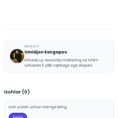
MUALLIF
Umidjon Esirgapov
U
Infoedu.uz asoschisi marketing va ta’lim
sohasida 5 yillik tajribaga ega ekspert.
Izohlar (
0
)
Izoh yozish uchun tizimga kiring.
Kirish