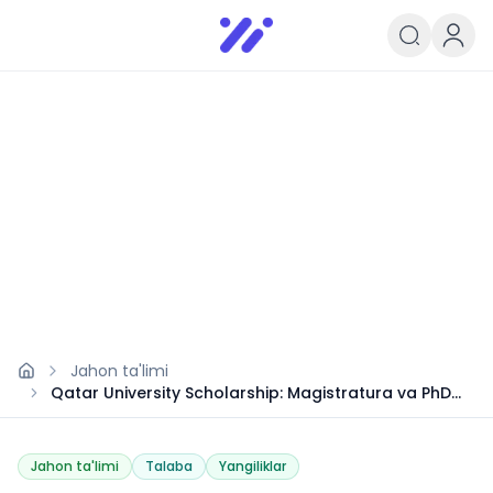
Infoedu
Ta&#039;lim xabarlari va yangili
Jahon ta'limi
Qatar University Scholarship: Magistratura va PhD
grantlari
Jahon ta'limi
Talaba
Yangiliklar