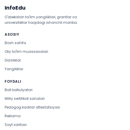
InfoEdu
O'zbekiston ta'lim yangiliklari, grantlar va
universitetlar haqidagi ishonchli manba.
ASOSIY
Bosh sahifa
Oliy ta'lim muassasalari
Darsliklar
Yangiliklar
FOYDALI
Ball kalkulyatori
Milliy sertifikat sanalari
Pedagog kadrlar attestatsiyasi
Reklama
Sayt xaritasi