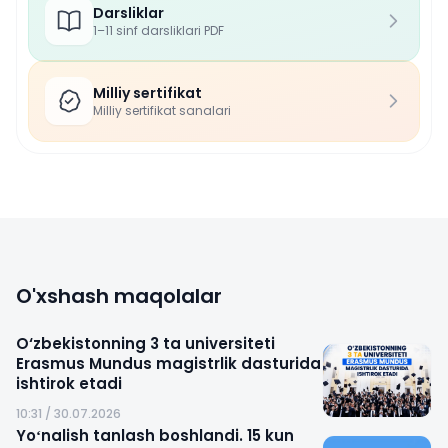
Darsliklar
1–11 sinf darsliklari PDF
Milliy sertifikat
Milliy sertifikat sanalari
O'xshash maqolalar
O‘zbekistonning 3 ta universiteti
Erasmus Mundus magistrlik dasturida
ishtirok etadi
10:31 / 30.07.2026
Yoʻnalish tanlash boshlandi. 15 kun