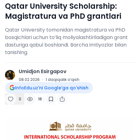
Qatar University Scholarship:
Magistratura va PhD grantlari
Qatar University tomonidan magistratura va PhD
bosqichlari uchun to‘liq moliyalashtiriladigan grant
dasturiga qabul boshlandi. Barcha imtiyozlar bilan
tanishing.
Umidjon Esirgapov
U
08.02.2026
·
1
daqiqalik o‘qish
InfoEdu.uz'ni Google'ga qo'shish
0
18