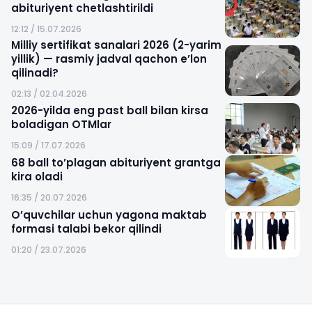
abituriyent chetlashtirildi
12:12 / 15.07.2026
Milliy sertifikat sanalari 2026 (2-yarim
yillik) — rasmiy jadval qachon e’lon
qilinadi?
02:13 / 02.04.2026
2026-yilda eng past ball bilan kirsa
boladigan OTMlar
15:09 / 17.07.2026
68 ball to’plagan abituriyent grantga
kira oladi
16:35 / 20.07.2026
O’quvchilar uchun yagona maktab
formasi talabi bekor qilindi
01:20 / 23.07.2026
Sayt xaritasi