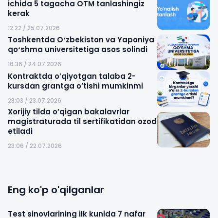
ichida 5 tagacha OTM tanlashingiz
kerak
12:22 / 25.07.2026
Toshkentda Oʻzbekiston va Yaponiya
qoʻshma universitetiga asos solindi
16:36 / 24.07.2026
Kontraktda o’qiyotgan talaba 2-
kursdan grantga o’tishi mumkinmi
23:03 / 23.07.2026
Xorijiy tilda o’qigan bakalavrlar
magistraturada til sertifikatidan ozod
etiladi
23:06 / 22.07.2026
Eng ko'p o'qilganlar
Test sinovlarining ilk kunida 7 nafar