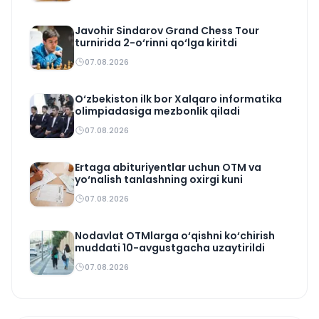
Javohir Sindarov Grand Chess Tour
turnirida 2-o‘rinni qo‘lga kiritdi
07.08.2026
O‘zbekiston ilk bor Xalqaro informatika
olimpiadasiga mezbonlik qiladi
07.08.2026
Ertaga abituriyentlar uchun OTM va
yo‘nalish tanlashning oxirgi kuni
07.08.2026
Nodavlat OTMlarga o‘qishni ko‘chirish
muddati 10-avgustgacha uzaytirildi
07.08.2026