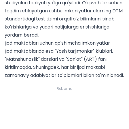
studiyalari faoliyati yo'lga qo'yiladi. O'quvchilar uchun
taqdim etilayotgan ushbu imkoniyatlar ularning
DTM
standartidagi test tizimi
orqali o'z bilimlarini sinab
ko'rishlariga va yuqori natijalarga erishishlariga
yordam beradi.
Ijod maktablari uchun qo'shimcha imkoniyatlar
Ijod maktablarida esa "Yosh tarjimonlar" klublari,
"Matnshunoslik" darslari va "San'at" (ART) fani
kiritilmoqda. Shuningdek, har bir ijod maktabi
zamonaviy adabiyotlar to'plamlari bilan ta'minlanadi.
Reklama