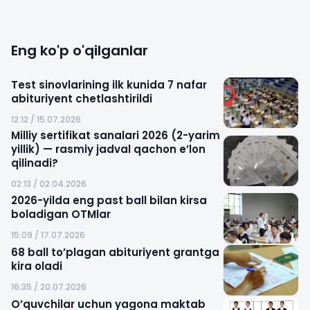
Eng ko'p o'qilganlar
Test sinovlarining ilk kunida 7 nafar
abituriyent chetlashtirildi
12:12 / 15.07.2026
Milliy sertifikat sanalari 2026 (2-yarim
yillik) — rasmiy jadval qachon e’lon
qilinadi?
02:13 / 02.04.2026
2026-yilda eng past ball bilan kirsa
boladigan OTMlar
15:09 / 17.07.2026
68 ball to’plagan abituriyent grantga
kira oladi
16:35 / 20.07.2026
O’quvchilar uchun yagona maktab