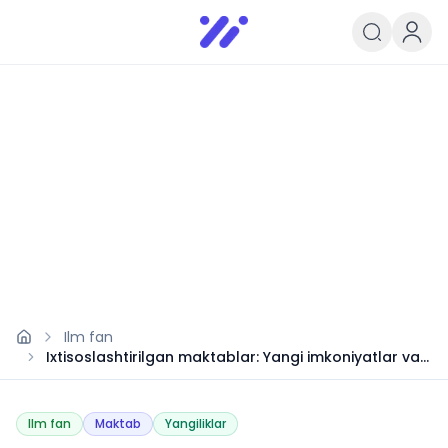
Infoedu
Ta&#039;lim xabarlari va yangili
Ilm fan
Ixtisoslashtirilgan maktablar: Yangi imkoniyatlar va
islohotlar
Ilm fan
Maktab
Yangiliklar