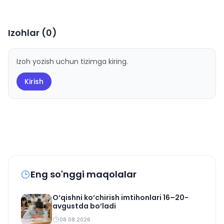
Izohlar (
0
)
Izoh yozish uchun tizimga kiring.
Kirish
Eng so'nggi maqolalar
O‘qishni ko‘chirish imtihonlari 16–20-
avgustda bo‘ladi
08.08.2026