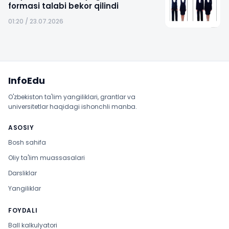
formasi talabi bekor qilindi
01:20 / 23.07.2026
Sayt xaritasi
InfoEdu
O'zbekiston ta'lim yangiliklari, grantlar va
universitetlar haqidagi ishonchli manba.
ASOSIY
Bosh sahifa
Oliy ta'lim muassasalari
Darsliklar
Yangiliklar
FOYDALI
Ball kalkulyatori