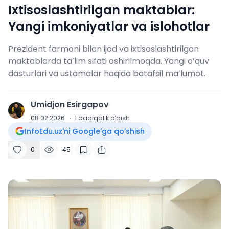
Ixtisoslashtirilgan maktablar:
Yangi imkoniyatlar va islohotlar
Prezident farmoni bilan ijod va ixtisoslashtirilgan
maktablarda ta’lim sifati oshirilmoqda. Yangi o’quv
dasturlari va ustamalar haqida batafsil ma’lumot.
Umidjon Esirgapov
U
08.02.2026
·
1
daqiqalik o‘qish
InfoEdu.uz'ni Google'ga qo'shish
0
45