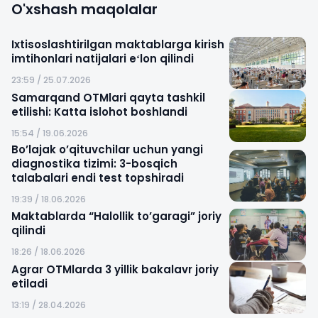
O'xshash maqolalar
Ixtisoslashtirilgan maktablarga kirish
imtihonlari natijalari eʻlon qilindi
23:59 / 25.07.2026
Samarqand OTMlari qayta tashkil
etilishi: Katta islohot boshlandi
15:54 / 19.06.2026
Bo’lajak o’qituvchilar uchun yangi
diagnostika tizimi: 3-bosqich
talabalari endi test topshiradi
19:39 / 18.06.2026
Maktablarda “Halollik to’garagi” joriy
qilindi
18:26 / 18.06.2026
Agrar OTMlarda 3 yillik bakalavr joriy
etiladi
13:19 / 28.04.2026