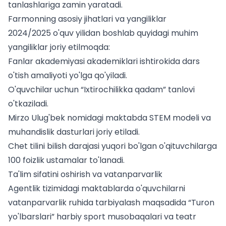
tanlashlariga zamin yaratadi.
Farmonning asosiy jihatlari va yangiliklar
2024/2025 o'quv yilidan boshlab quyidagi muhim
yangiliklar joriy etilmoqda:
Fanlar akademiyasi akademiklari ishtirokida dars
o'tish amaliyoti yo'lga qo'yiladi.
O'quvchilar uchun “Ixtirochilikka qadam” tanlovi
o'tkaziladi.
Mirzo Ulug'bek nomidagi maktabda STEM modeli va
muhandislik dasturlari joriy etiladi.
Chet tilini bilish darajasi yuqori bo'lgan o'qituvchilarga
100 foizlik ustamalar to'lanadi.
Ta'lim sifatini oshirish va vatanparvarlik
Agentlik tizimidagi maktablarda o'quvchilarni
vatanparvarlik ruhida tarbiyalash maqsadida “Turon
yo'lbarslari” harbiy sport musobaqalari va teatr