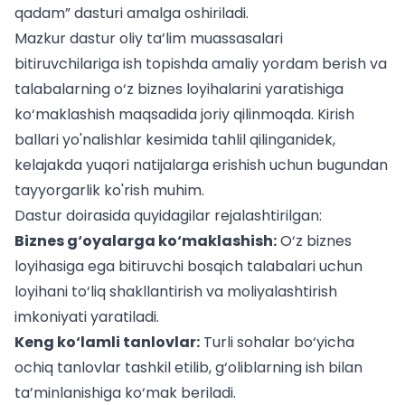
qadam” dasturi amalga oshiriladi.
Mazkur dastur oliy ta’lim muassasalari
bitiruvchilariga ish topishda amaliy yordam berish va
talabalarning o‘z biznes loyihalarini yaratishiga
ko‘maklashish maqsadida joriy qilinmoqda.
Kirish
ballari yo'nalishlar kesimida
tahlil qilinganidek,
kelajakda yuqori natijalarga erishish uchun bugundan
tayyorgarlik ko'rish muhim.
Dastur doirasida quyidagilar rejalashtirilgan:
Biznes g‘oyalarga ko‘maklashish:
O‘z biznes
loyihasiga ega bitiruvchi bosqich talabalari uchun
loyihani to‘liq shakllantirish va moliyalashtirish
imkoniyati yaratiladi.
Keng ko‘lamli tanlovlar:
Turli sohalar bo‘yicha
ochiq tanlovlar tashkil etilib, g‘oliblarning ish bilan
ta’minlanishiga ko‘mak beriladi.