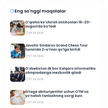
Eng so'nggi maqolalar
O‘qishni ko‘chirish imtihonlari 16–20-
avgustda bo‘ladi
08.08.2026
Javohir Sindarov Grand Chess Tour
turnirida 2-o‘rinni qo‘lga kiritdi
07.08.2026
O‘zbekiston ilk bor Xalqaro informatika
olimpiadasiga mezbonlik qiladi
07.08.2026
Ertaga abituriyentlar uchun OTM va
yo‘nalish tanlashning oxirgi kuni
07.08.2026