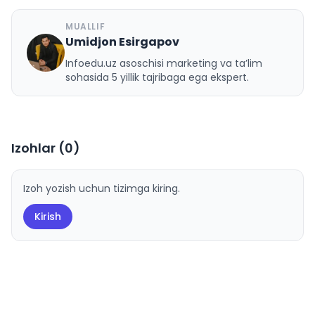
MUALLIF
Umidjon Esirgapov
U
Infoedu.uz asoschisi marketing va ta’lim
sohasida 5 yillik tajribaga ega ekspert.
Izohlar (
0
)
Izoh yozish uchun tizimga kiring.
Kirish