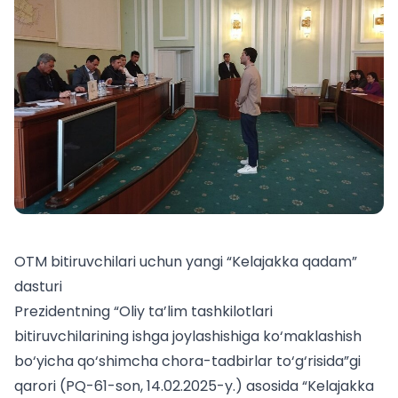
OTM bitiruvchilari uchun yangi “Kelajakka qadam”
dasturi
Prezidentning “Oliy ta’lim tashkilotlari
bitiruvchilarining ishga joylashishiga ko‘maklashish
bo‘yicha qo‘shimcha chora-tadbirlar to‘g‘risida”gi
qarori (PQ-61-son, 14.02.2025-y.) asosida “Kelajakka