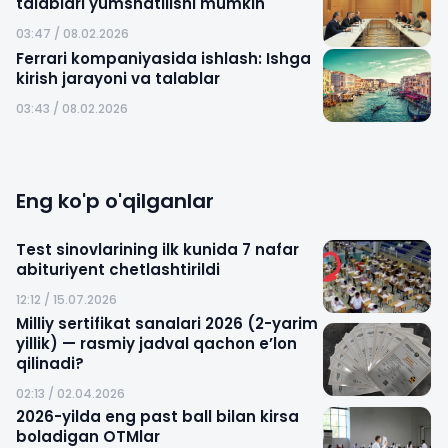
talablari yumshatilishi mumkin
03:47 / 08.02.2026
Ferrari kompaniyasida ishlash: Ishga
kirish jarayoni va talablar
03:43 / 08.02.2026
Eng ko'p o'qilganlar
Test sinovlarining ilk kunida 7 nafar
abituriyent chetlashtirildi
12:12 / 15.07.2026
Milliy sertifikat sanalari 2026 (2-yarim
yillik) — rasmiy jadval qachon e’lon
qilinadi?
02:13 / 02.04.2026
2026-yilda eng past ball bilan kirsa
boladigan OTMlar