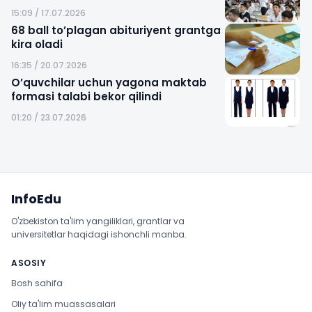
15:09 / 17.07.2026
68 ball to’plagan abituriyent grantga
kira oladi
16:35 / 20.07.2026
O’quvchilar uchun yagona maktab
formasi talabi bekor qilindi
01:20 / 23.07.2026
Sayt xaritasi
InfoEdu
O'zbekiston ta'lim yangiliklari, grantlar va
universitetlar haqidagi ishonchli manba.
ASOSIY
Bosh sahifa
Oliy ta'lim muassasalari