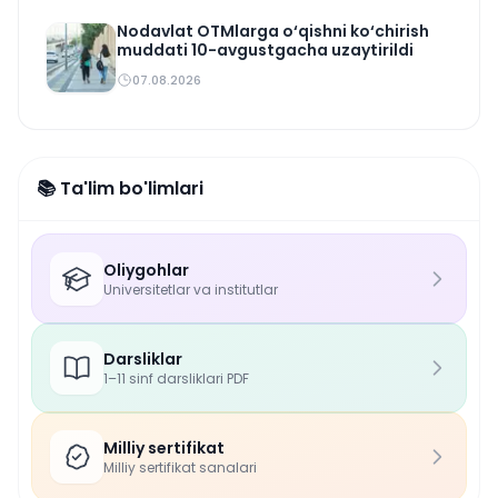
Nodavlat OTMlarga o‘qishni ko‘chirish
muddati 10-avgustgacha uzaytirildi
07.08.2026
📚 Ta'lim bo'limlari
Oliygohlar
Universitetlar va institutlar
Darsliklar
1–11 sinf darsliklari PDF
Milliy sertifikat
Milliy sertifikat sanalari