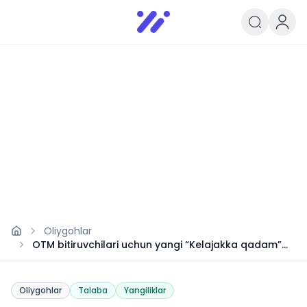
Infoedu
Ta&#039;lim xabarlari va yangili
Oliygohlar
OTM bitiruvchilari uchun yangi “Kelajakka qadam”
dasturi
Oliygohlar
Talaba
Yangiliklar