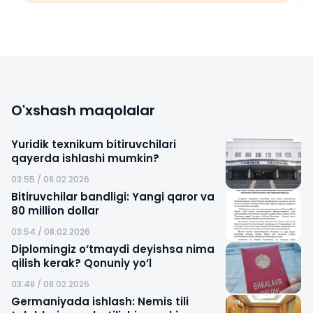
O'xshash maqolalar
Yuridik texnikum bitiruvchilari
qayerda ishlashi mumkin?
03:55 / 08.02.2026
Bitiruvchilar bandligi: Yangi qaror va
80 million dollar
03:54 / 08.02.2026
Diplomingiz o‘tmaydi deyishsa nima
qilish kerak? Qonuniy yo‘l
03:48 / 08.02.2026
Germaniyada ishlash: Nemis tili