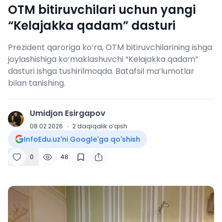
OTM bitiruvchilari uchun yangi
“Kelajakka qadam” dasturi
Prezident qaroriga ko‘ra, OTM bitiruvchilarining ishga
joylashishiga ko‘maklashuvchi “Kelajakka qadam”
dasturi ishga tushirilmoqda. Batafsil ma’lumotlar
bilan tanishing.
Umidjon Esirgapov
U
08.02.2026
·
2
daqiqalik o‘qish
InfoEdu.uz'ni Google'ga qo'shish
0
48