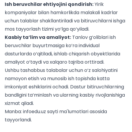
Ish beruvchilar ehtiyojini qondirish:
Yirik
kompaniyalar bilan hamkorlikda malakali kadrlar
uchun talablar shakllantiriladi va bitiruvchilarni ishga
mos tayyorlash tizimi yo‘lga qo‘yiladi.
Kasbiy ta’lim va amaliyot:
Tanlov g‘oliblari ish
beruvchilar buyurtmasiga ko‘ra individual
dasturlarda o‘qitiladi, ishlab chiqarish obyektlarida
amaliyot o‘taydi va xalqaro tajriba orttiradi.
Ushbu tashabbus
talabalar uchun
o‘z salohiyatini
namoyon etish va munosib ish topishda katta
imkoniyat eshiklarini ochadi. Dastur bitiruvchilarning
bandligini ta’minlash va ularning kasbiy rivojlanishiga
xizmat qiladi.
Manba: infoedu.uz sayti ma'lumotlari asosida
tayyorlandi.